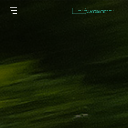
أسعار
الرئيسية
توصيل
مطار
من نحن
برج
العرب
مقالات
شركات
خدماتنا
تأجير
سيارات
اتصل بنا
في
الاسكندرية
EN
AR
ليموزين
القاهرة