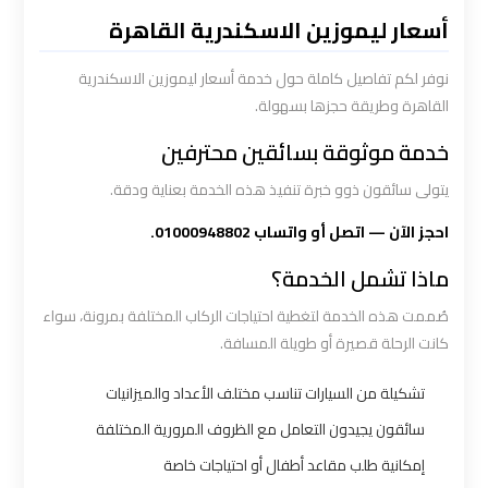
القاهرة
أسعار ليموزين الاسكندرية القاهرة
سيارة
نوفر لكم تفاصيل كاملة حول خدمة أسعار ليموزين الاسكندرية
خاصة
القاهرة وطريقة حجزها بسهولة.
بالسائق
خدمة موثوقة بسائقين محترفين
يتولى سائقون ذوو خبرة تنفيذ هذه الخدمة بعناية ودقة.
شركات
الليموزين
احجز الآن — اتصل أو واتساب 01000948802.
فى
ماذا تشمل الخدمة؟
القاهرة
صُممت هذه الخدمة لتغطية احتياجات الركاب المختلفة بمرونة، سواء
كانت الرحلة قصيرة أو طويلة المسافة.
شركات
الليموزين
تشكيلة من السيارات تناسب مختلف الأعداد والميزانيات
في
سائقون يجيدون التعامل مع الظروف المرورية المختلفة
مطار
إمكانية طلب مقاعد أطفال أو احتياجات خاصة
القاهرة