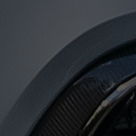
توصيل
من
مطار
القاهرة
الى
الاسكندرية
توصيل
من
مطار
القاهرة
لجميع
المدن
المصرية