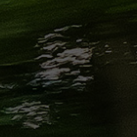
الاسكندرية
من
مطار
برج
العرب
إلى
القاهرة
ايجار
سارات
مرسيدس
حجز
ليموزين
اسكندرية