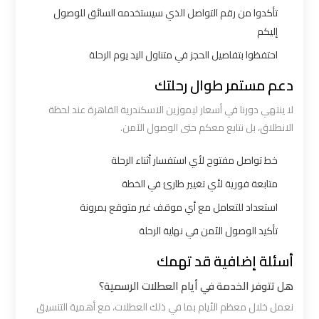
الي
تأكدوا من رقم التواصل الذي سيستخدمه السائق للوصول
اسكندرية
إليكم
احتفظوا بتفاصيل الحجز في متناول اليد يوم الرحلة
ليموزين
دعم مستمر طوال رحلتك
مطار
لا ينتهي دورنا في أسعار ليموزين الاسكندرية القاهرة عند لحظة
برج
الانطلاق، بل نتابع معكم حتى الوصول الآمن.
العرب
الي
خط تواصل مفتوح لأي استفسار أثناء الرحلة
مرسي
متابعة فورية لأي تغيير طارئ في الخطة
مطروح
استعداد للتعامل مع أي موقف غير متوقع بمرونة
ليموزين
تأكيد الوصول الآمن في نهاية الرحلة
من
أسئلة إضافية قد تهمك
الاسكندرية
هل تتوفر الخدمة في أيام العطلات الرسمية؟
الى
نعمل خلال معظم الأيام بما في ذلك العطلات، مع أهمية التنسيق
مطار