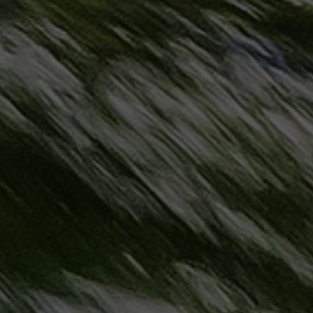
حجز
ليموزين
مرسى
مطروح
حجز
ليموزين
مطار
سفنكس
خدمة
ليموزين
الغردقة
ليموزين