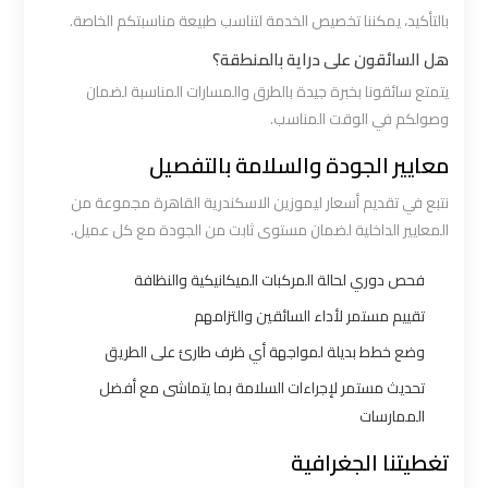
بالتأكيد، يمكننا تخصيص الخدمة لتناسب طبيعة مناسبتكم الخاصة.
ليموزين
هل السائقون على دراية بالمنطقة؟
القاهرة
يتمتع سائقونا بخبرة جيدة بالطرق والمسارات المناسبة لضمان
اسكندرية
وصولكم في الوقت المناسب.
معايير الجودة والسلامة بالتفصيل
ليموزين
المطار
نتبع في تقديم أسعار ليموزين الاسكندرية القاهرة مجموعة من
الخط
المعايير الداخلية لضمان مستوى ثابت من الجودة مع كل عميل.
الساخن
فحص دوري لحالة المركبات الميكانيكية والنظافة
تقييم مستمر لأداء السائقين والتزامهم
ليموزين
توصيل
وضع خطط بديلة لمواجهة أي ظرف طارئ على الطريق
المطار
تحديث مستمر لإجراءات السلامة بما يتماشى مع أفضل
الممارسات
ليموزين
تغطيتنا الجغرافية
مطار