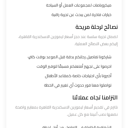
ميكروباصات لمجموعات العمل أو السياحة
ليموزين
خيارات فاخرة لمن يبحث عن تجربة راقية
الاسكندرية
القاهرة
نصائح لرحلة مريحة
لضمان تجربة سلسة عند حجز أسعار ليموزين الاسكندرية القاهرة،
ليموزين
إليكم بعض النصائح العملية.
الاسكندريه
الغردقه
شاركونا تفاصيل رحلتكم بدقة قبل الموعد بوقت كافٍ
احرصوا على تجهيز أمتعتكم مسبقًا لتوفير الوقت
ليموزين
أخبرونا بأي احتياجات خاصة كمقاعد الأطفال
الاسكندريه
تواصلوا معنا فور حدوث أي تغيير في الخطة
الي
التزامنا تجاه عملائنا
السويس
نلتزم في تقديم أسعار ليموزين الاسكندرية القاهرة بمعايير واضحة
ليموزين
نضعها نصب أعيننا مع كل عميل.
الاسكندريه
الشفافية الكاملة في التواصل من أول لحظة