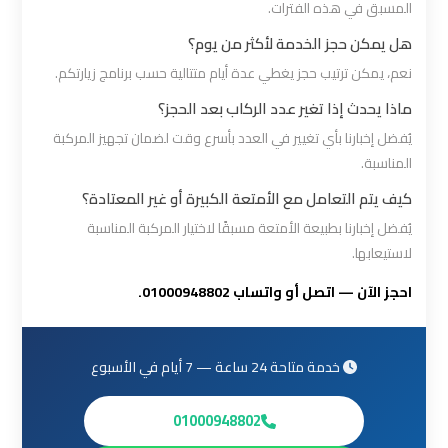
المسبق في هذه الفترات.
القاهرة
هل يمكن حجز الخدمة لأكثر من يوم؟
ليموزين
نعم، يمكن ترتيب حجز يغطي عدة أيام متتالية حسب برنامج زيارتكم.
من
ماذا يحدث إذا تغير عدد الركاب بعد الحجز؟
القاهرة
يُفضل إخبارنا بأي تغيير في العدد بأسرع وقت لضمان تجهيز المركبة
للاسكندرية
المناسبة.
كيف يتم التعامل مع الأمتعة الكبيرة أو غير المعتادة؟
ليموزين
يُفضل إخبارنا بطبيعة الأمتعة مسبقًا لاختيار المركبة المناسبة
من
لاستيعابها.
مطار
احجز الآن — اتصل أو واتساب 01000948802.
القاهرة
مطار
خدمة متاحة 24 ساعة — 7 أيام في الأسبوع
القاهرة
ليموزين
01000948802