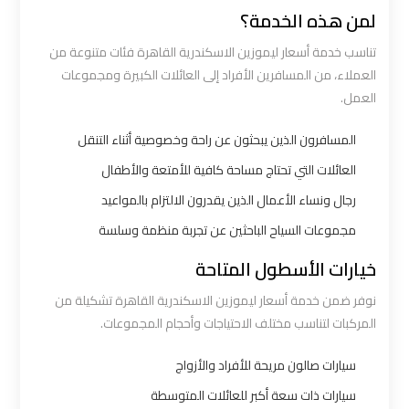
لمن هذه الخدمة؟
شركه
تناسب خدمة أسعار ليموزين الاسكندرية القاهرة فئات متنوعة من
ليموزين
العملاء، من المسافرين الأفراد إلى العائلات الكبيرة ومجموعات
في
العمل.
القاهره
المسافرون الذين يبحثون عن راحة وخصوصية أثناء التنقل
العائلات التي تحتاج مساحة كافية للأمتعة والأطفال
ليموزين
رجال ونساء الأعمال الذين يقدرون الالتزام بالمواعيد
اسكندرية
القاهرة
مجموعات السياح الباحثين عن تجربة منظمة وسلسة
خيارات الأسطول المتاحة
ليموزين
نوفر ضمن خدمة أسعار ليموزين الاسكندرية القاهرة تشكيلة من
الإسكندرية
المركبات لتناسب مختلف الاحتياجات وأحجام المجموعات.
من
مطار
سيارات صالون مريحة للأفراد والأزواج
القاهرة
سيارات ذات سعة أكبر للعائلات المتوسطة