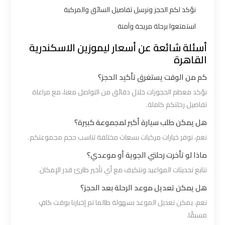
ليموزين
نؤكد لكم الحجز ونرسل تفاصيل السائق والمركبة
بالقاهرة
استمتعوا برحلة مريحة وآمنة
أسئلة شائعة عن أسعار ليموزين الاسكندرية
شركات
القاهرة
ليموزين
كم من الوقت يستغرق تأكيد الحجز؟
في
نؤكد معظم الحجوزات خلال دقائق من التواصل معنا، مع مراعاة
القاهرة
تفاصيل رحلتكم كاملة.
هل يمكن طلب سيارة أكبر لمجموعة كبيرة؟
شركة
ليموزين
نعم، نوفر خيارات مركبات بسعات مختلفة تناسب حجم مجموعتكم.
القاهرة
ماذا لو تأخرت رحلتي الجوية أو موعدي؟
نتابع تحديثات المواعيد ونتكيف مع أي تأخير طارئ قدر الإمكان.
شركة
هل يمكن تعديل موعد الرحلة بعد الحجز؟
ليموزين
نعم، يمكن تعديل الموعد بسهولة طالما تم إخبارنا بوقت كافٍ
مطار
مسبقًا.
القاهرة