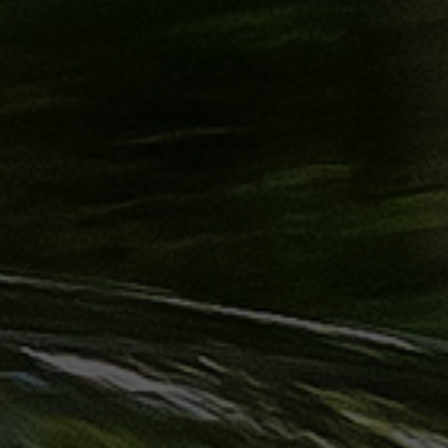
حجز
ليموزين
الساحل
الشمالي
حجز
ليموزين
العين
السخنة
حجز
ليموزين
شرم
الشيخ