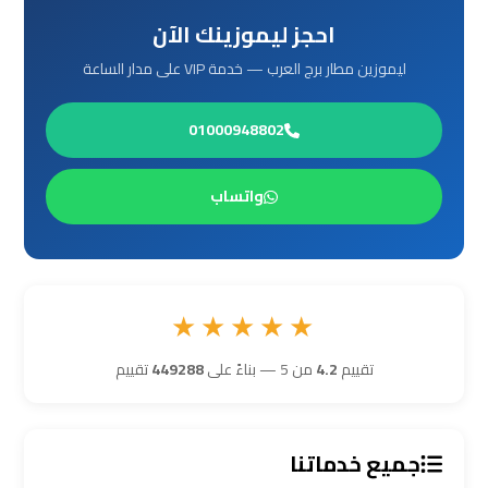
احجز ليموزينك الآن
ليموزين
برج
ليموزين مطار برج العرب — خدمة VIP على مدار الساعة
العرب
مرسي
01000948802
مطروح
واتساب
ليموزين
برج
العرب
شرم
★★★★★
الشيخ
تقييم
4.2
من 5 — بناءً على
449288
تقييم
ليموزين
برج
العرب
جميع خدماتنا