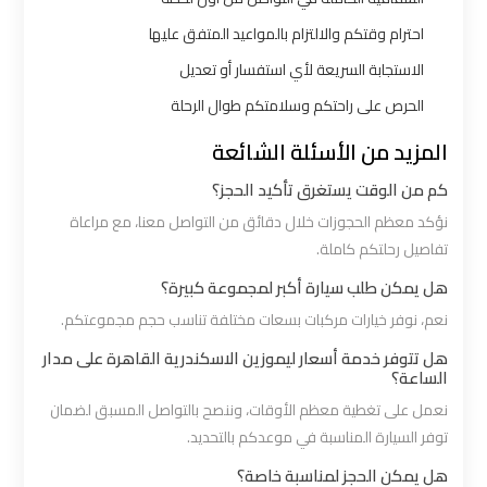
شرم
الشيخ
احترام وقتكم والالتزام بالمواعيد المتفق عليها
الاستجابة السريعة لأي استفسار أو تعديل
ليموزين
الحرص على راحتكم وسلامتكم طوال الرحلة
الاسكندريه
المزيد من الأسئلة الشائعة
مطروح
كم من الوقت يستغرق تأكيد الحجز؟
ليموزين
نؤكد معظم الحجوزات خلال دقائق من التواصل معنا، مع مراعاة
تفاصيل رحلتكم كاملة.
البحر
الأحمر
هل يمكن طلب سيارة أكبر لمجموعة كبيرة؟
من
نعم، نوفر خيارات مركبات بسعات مختلفة تناسب حجم مجموعتكم.
مطار
هل تتوفر خدمة أسعار ليموزين الاسكندرية القاهرة على مدار
القاهرة
الساعة؟
نعمل على تغطية معظم الأوقات، وننصح بالتواصل المسبق لضمان
ليموزين
توفر السيارة المناسبة في موعدكم بالتحديد.
السخنة
هل يمكن الحجز لمناسبة خاصة؟