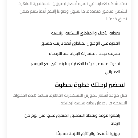
تمتد شبكة تغطيتنا في تقديم أسعار ليموزين الاسكندرية القاهرة
اكتوبر
لتشمل مناطق متعددة، ما يسهل وصولنا إليكم أينما كنتم ضمن
نطاق خدمتنا.
ليموزين
مطار
تغطية الأحياء والمناطق السكنية الرئيسية
القاهرة
القدرة على الوصول لمناطق أبعد بترتيب مسبق
أسعار
معرفة جيدة بالمسارات البديلة عند الازدحام
تحديث مستمر لخرائط التغطية بما يتماشى مع التوسع
ليموزين
العمراني
مطار
القاهرة
التحضير لرحلتك خطوة بخطوة
الخط
قبل موعد أسعار ليموزين الاسكندرية القاهرة، تساعد هذه الخطوات
الساخن
البسيطة في ضمان بداية سلسة لرحلتكم.
راجعوا موعد ونقطة الانطلاق المتفق عليها قبل يوم من
ليموزين
الرحلة
مطار
جهزوا الأمتعة والوثائق اللازمة مسبقًا
القاهرة