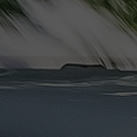
دهب
الى
القاهرة
والعكس
ليموزين
مرسيدس
ايجار
بالسائق
فى
مصر
ليموزين
مطار
العلمين
الجديدة