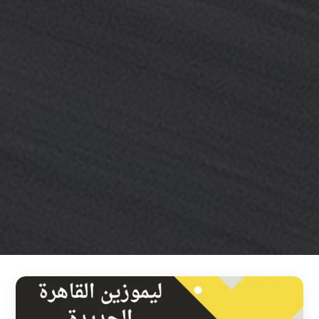
خدمة
ليموزين
مطار
القاهرة
خدمه
vip
رقم
تليفون
ليموزين
مطار
القاهرة
رقم