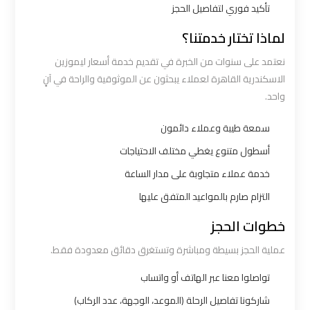
تأكيد فوري لتفاصيل الحجز
شركات
لماذا تختار خدمتنا؟
توصيل
نعتمد على سنوات من الخبرة في تقديم خدمة أسعار ليموزين
من
الاسكندرية القاهرة لعملاء يبحثون عن الموثوقية والراحة في آنٍ
مطار
واحد.
القاهرة
سمعة طيبة وعملاء دائمون
شركات
أسطول متنوع يغطي مختلف الاحتياجات
ليموزين
خدمة عملاء متجاوبة على مدار الساعة
القاهرة
التزام صارم بالمواعيد المتفق عليها
خطوات الحجز
شركات
ليموزين
عملية الحجز بسيطة ومباشرة وتستغرق دقائق معدودة فقط.
المطار
تواصلوا معنا عبر الهاتف أو واتساب
شاركونا تفاصيل الرحلة (الموعد، الوجهة، عدد الركاب)
شركات