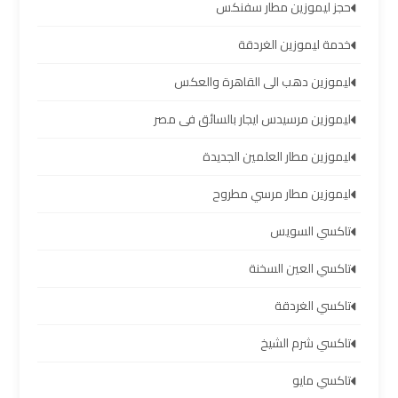
مطار
حجز ليموزين مطار سفنكس
برج
خدمة ليموزين الغردقة
العرب
ليموزين دهب الى القاهرة والعكس
ليموزين
ليموزين مرسيدس ايجار بالسائق فى مصر
برج
العرب
ليموزين مطار العلمين الجديدة
العجمي
ليموزين مطار مرسي مطروح
ليموزين
تاكسي السويس
برج
تاكسي العين السخنة
العرب
العاصمة
تاكسي الغردقة
تاكسي شرم الشيخ
ليموزين
برج
تاكسي مايو