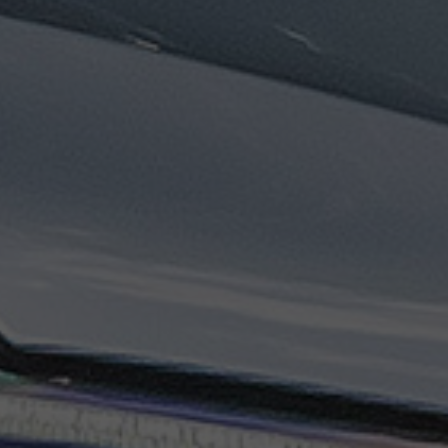
ليموزين
مطار
مرسي
مطروح
تاكسي
السويس
تاكسي
العين
السخنة
تاكسي
الغردقة