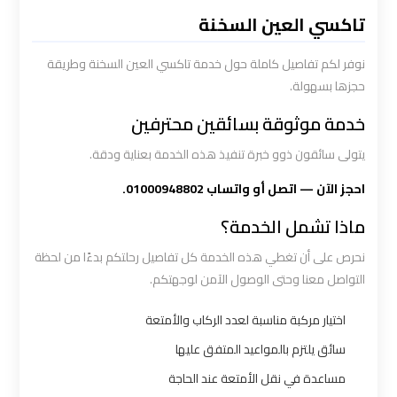
القاهرة
تاكسي العين السخنة
سيارة
نوفر لكم تفاصيل كاملة حول خدمة تاكسي العين السخنة وطريقة
خاصة
حجزها بسهولة.
بالسائق
خدمة موثوقة بسائقين محترفين
يتولى سائقون ذوو خبرة تنفيذ هذه الخدمة بعناية ودقة.
شركات
الليموزين
احجز الآن — اتصل أو واتساب 01000948802.
فى
ماذا تشمل الخدمة؟
القاهرة
نحرص على أن تغطي هذه الخدمة كل تفاصيل رحلتكم بدءًا من لحظة
التواصل معنا وحتى الوصول الآمن لوجهتكم.
شركات
الليموزين
اختيار مركبة مناسبة لعدد الركاب والأمتعة
في
سائق يلتزم بالمواعيد المتفق عليها
مطار
مساعدة في نقل الأمتعة عند الحاجة
القاهرة