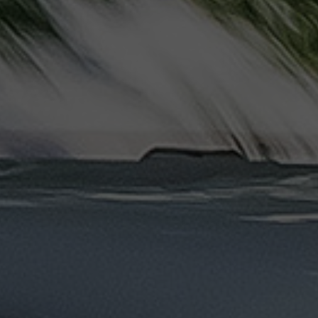
دهب
الى
القاهرة
والعكس
ليموزين
مرسيدس
ايجار
بالسائق
فى
مصر
ليموزين
مطار
العلمين
الجديدة