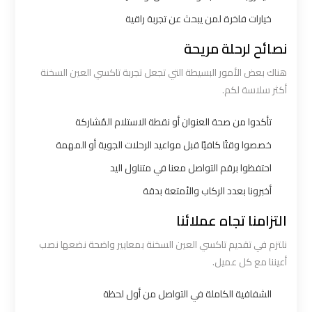
خيارات فاخرة لمن يبحث عن تجربة راقية
ليموزين
الاسكندرية
نصائح لرحلة مريحة
القاهرة
هناك بعض الأمور البسيطة التي تجعل تجربة تاكسي العين السخنة
أكثر سلاسة لكم.
ليموزين
الاسكندريه
تأكدوا من صحة العنوان أو نقطة الاستلام المُشاركة
الغردقه
خصصوا وقتًا كافيًا قبل مواعيد الرحلات الجوية أو المهمة
احتفظوا برقم التواصل معنا في متناول اليد
ليموزين
أخبرونا بعدد الركاب والأمتعة بدقة
الاسكندريه
الي
التزامنا تجاه عملائنا
السويس
نلتزم في تقديم تاكسي العين السخنة بمعايير واضحة نضعها نصب
أعيننا مع كل عميل.
ليموزين
الشفافية الكاملة في التواصل من أول لحظة
الاسكندريه