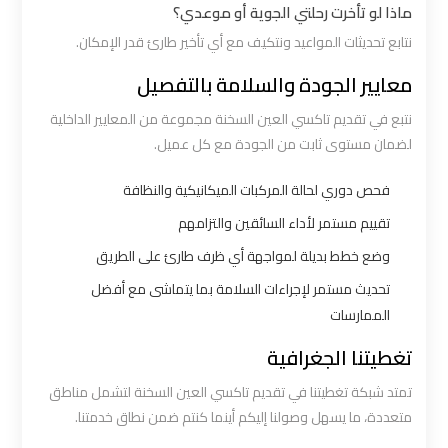
ماذا لو تأخرت رحلتي الجوية أو موعدي؟
ليموزين
نتابع تحديثات المواعيد ونتكيف مع أي تأخير طارئ قدر الإمكان.
القاهرة
معايير الجودة والسلامة بالتفصيل
اسكندرية
نتبع في تقديم تاكسي العين السخنة مجموعة من المعايير الداخلية
لضمان مستوى ثابت من الجودة مع كل عميل.
ليموزين
المطار
فحص دوري لحالة المركبات الميكانيكية والنظافة
الخط
تقييم مستمر لأداء السائقين والتزامهم
الساخن
وضع خطط بديلة لمواجهة أي ظرف طارئ على الطريق
تحديث مستمر لإجراءات السلامة بما يتماشى مع أفضل
ليموزين
الممارسات
توصيل
المطار
تغطيتنا الجغرافية
تمتد شبكة تغطيتنا في تقديم تاكسي العين السخنة لتشمل مناطق
ليموزين
متعددة، ما يسهل وصولنا إليكم أينما كنتم ضمن نطاق خدمتنا.
مطار