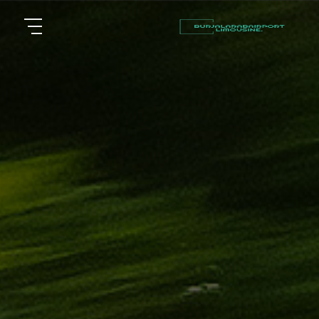
أسعار
الرئيسية
توصيل
مطار
من نحن
برج
العرب
مقالات
شركات
خدماتنا
تأجير
سيارات
اتصل بنا
في
الاسكندرية
EN
AR
ليموزين
القاهرة