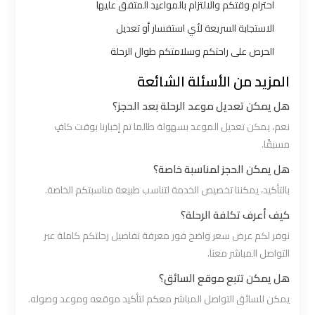
شرم
احترام وقتكم والالتزام بالمواعيد المتفق عليها
الشيخ
الاستجابة السريعة لأي استفسار أو تعديل
الحرص على راحتكم وسلامتكم طوال الرحلة
ليموزين
المزيد من الأسئلة الشائعة
الاسكندريه
مطروح
هل يمكن تعديل موعد الرحلة بعد الحجز؟
نعم، يمكن تعديل الموعد بسهولة طالما تم إخبارنا بوقت كافٍ
ليموزين
مسبقًا.
البحر
هل يمكن الحجز لمناسبة خاصة؟
الأحمر
بالتأكيد، يمكننا تخصيص الخدمة لتناسب طبيعة مناسبتكم الخاصة.
من
كيف أعرف تكلفة الرحلة؟
مطار
نوفر لكم عرض سعر واضح فور معرفة تفاصيل رحلتكم كاملة عبر
القاهرة
التواصل المباشر معنا.
هل يمكن تتبع موقع السائق؟
ليموزين
يمكن للسائق التواصل المباشر معكم لتأكيد موقعه وموعد وصوله.
السخنة