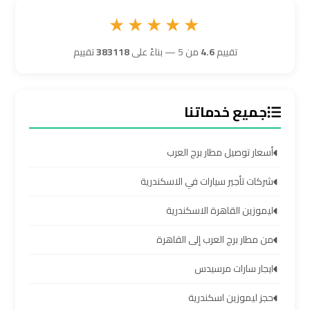
★★★★★
ليموزين
برج
تقييم
4.6
من 5 — بناءً على
383118
تقييم
العرب
مرسي
مطروح
جميع خدماتنا
ليموزين
أسعار توصيل مطار برج العرب
برج
العرب
شركات تأجير سيارات في الاسكندرية
شرم
ليموزين القاهرة الاسكندرية
الشيخ
من مطار برج العرب إلى القاهرة
ليموزين
ايجار سارات مرسيدس
برج
العرب
حجز ليموزين اسكندرية