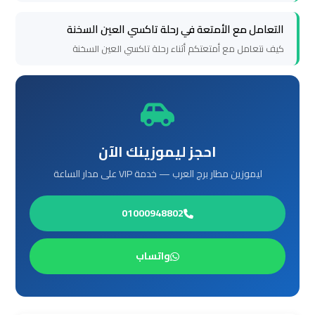
التعامل مع الأمتعة في رحلة تاكسي العين السخنة
ليموزين
كيف نتعامل مع أمتعتكم أثناء رحلة تاكسي العين السخنة
برج
العرب
الغردقة
ليموزين
احجز ليموزينك الآن
برج
ليموزين مطار برج العرب — خدمة VIP على مدار الساعة
العرب
اسكندرية
01000948802
ليموزين
برج
واتساب
العرب
القاهرة