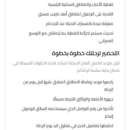
اكتوبر
تغطية الأحياء والمناطق السكنية الرئيسية
القدرة على الوصول لمناطق أبعد بترتيب مسبق
ليموزين
معرفة جيدة بالمسارات البديلة عند الازدحام
مطار
تحديث مستمر لخرائط التغطية بما يتماشى مع التوسع
القاهرة
العمراني
أسعار
التحضير لرحلتك خطوة بخطوة
ليموزين
قبل موعد تاكسي العين السخنة، تساعد هذه الخطوات البسيطة في
مطار
ضمان بداية سلسة لرحلتكم.
القاهرة
راجعوا موعد ونقطة الانطلاق المتفق عليها قبل يوم من
الخط
الرحلة
الساخن
جهزوا الأمتعة والوثائق اللازمة مسبقًا
تأكدوا من رقم التواصل الذي سيستخدمه السائق للوصول
ليموزين
إليكم
مطار
احتفظوا بتفاصيل الحجز في متناول اليد يوم الرحلة
القاهرة