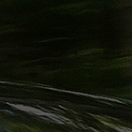
حجز
ليموزين
الساحل
الشمالي
حجز
ليموزين
العين
السخنة
حجز
ليموزين
شرم
الشيخ