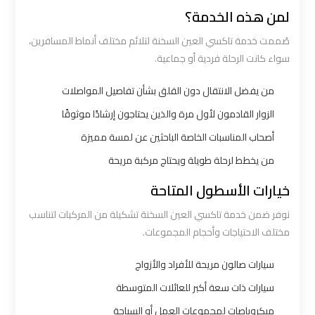
لمن هذه الخدمة؟
شركه
صُممت خدمة تاكسي العين السخنة لتلائم مختلف أنماط المسافرين،
ليموزين
سواء كانت الرحلة فردية أو جماعية.
في
من يفضل الانتقال دون القلق بشأن تفاصيل المواصلات
القاهره
الزوار القادمون لأول مرة والذين يحتاجون إرشادًا موثوقًا
ليموزين
أصحاب المناسبات الخاصة الباحثين عن لمسة مميزة
اسكندرية
من يخطط لرحلة طويلة ويحتاج مركبة مريحة
القاهرة
خيارات الأسطول المتاحة
نوفر ضمن خدمة تاكسي العين السخنة تشكيلة من المركبات لتناسب
ليموزين
مختلف الاحتياجات وأحجام المجموعات.
الإسكندرية
من
سيارات صالون مريحة للأفراد والأزواج
مطار
سيارات ذات سعة أكبر للعائلات المتوسطة
القاهرة
ميكروباصات لمجموعات العمل أو السياحة