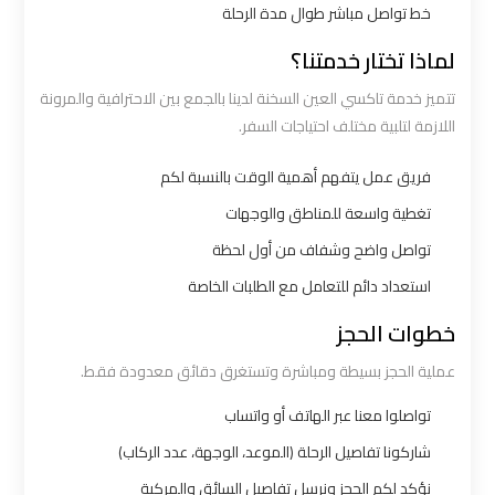
خط تواصل مباشر طوال مدة الرحلة
شركات
لماذا تختار خدمتنا؟
توصيل
تتميز خدمة تاكسي العين السخنة لدينا بالجمع بين الاحترافية والمرونة
من
اللازمة لتلبية مختلف احتياجات السفر.
مطار
القاهرة
فريق عمل يتفهم أهمية الوقت بالنسبة لكم
تغطية واسعة للمناطق والوجهات
شركات
تواصل واضح وشفاف من أول لحظة
ليموزين
استعداد دائم للتعامل مع الطلبات الخاصة
القاهرة
خطوات الحجز
شركات
عملية الحجز بسيطة ومباشرة وتستغرق دقائق معدودة فقط.
ليموزين
تواصلوا معنا عبر الهاتف أو واتساب
المطار
شاركونا تفاصيل الرحلة (الموعد، الوجهة، عدد الركاب)
شركات
نؤكد لكم الحجز ونرسل تفاصيل السائق والمركبة