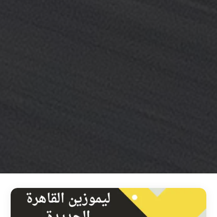
خدمة
ليموزين
مطار
القاهرة
خدمه
vip
رقم
تليفون
ليموزين
مطار
القاهرة
رقم