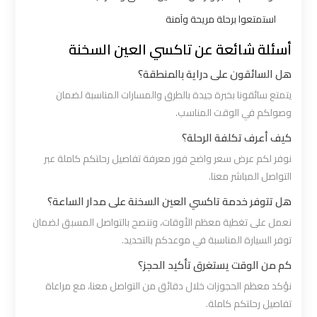
ليموزين
استمتعوا برحلة مريحة وآمنة
بالقاهرة
أسئلة شائعة عن تاكسي العين السخنة
هل السائقون على دراية بالمنطقة؟
شركات
ليموزين
يتمتع سائقونا بخبرة جيدة بالطرق والمسارات المناسبة لضمان
في
وصولكم في الوقت المناسب.
القاهرة
كيف أعرف تكلفة الرحلة؟
نوفر لكم عرض سعر واضح فور معرفة تفاصيل رحلتكم كاملة عبر
شركة
التواصل المباشر معنا.
ليموزين
هل تتوفر خدمة تاكسي العين السخنة على مدار الساعة؟
القاهرة
نعمل على تغطية معظم الأوقات، وننصح بالتواصل المسبق لضمان
توفر السيارة المناسبة في موعدكم بالتحديد.
شركة
كم من الوقت يستغرق تأكيد الحجز؟
ليموزين
نؤكد معظم الحجوزات خلال دقائق من التواصل معنا، مع مراعاة
مطار
تفاصيل رحلتكم كاملة.
القاهرة