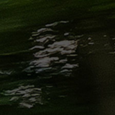
الاسكندرية
من
مطار
برج
العرب
إلى
القاهرة
ايجار
سارات
مرسيدس
حجز
ليموزين
اسكندرية