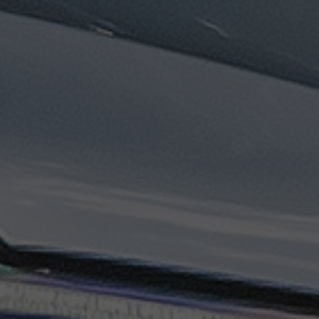
ليموزين
مطار
مرسي
مطروح
تاكسي
السويس
تاكسي
العين
السخنة
تاكسي
الغردقة