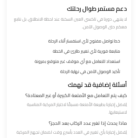
الي
دعم مستمر طوال رحلتك
اسكندرية
لا ينتهي دورنا في تاكسي العين السخنة عند لحظة الانطلاق، بل نتابع
معكم حتى الوصول الآمن.
ليموزين
مطار
خط تواصل مفتوح لأي استفسار أثناء الرحلة
برج
متابعة فورية لأي تغيير طارئ في الخطة
العرب
استعداد للتعامل مع أي موقف غير متوقع بمرونة
الي
تأكيد الوصول الآمن في نهاية الرحلة
مرسي
مطروح
أسئلة إضافية قد تهمك
كيف يتم التعامل مع الأمتعة الكبيرة أو غير المعتادة؟
ليموزين
يُفضل إخبارنا بطبيعة الأمتعة مسبقًا لاختيار المركبة المناسبة
من
لاستيعابها.
الاسكندرية
ماذا يحدث إذا تغير عدد الركاب بعد الحجز؟
الى
يُفضل إخبارنا بأي تغيير في العدد بأسرع وقت لضمان تجهيز المركبة
مطار