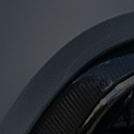
توصيل
من
مطار
القاهرة
الى
الاسكندرية
توصيل
من
مطار
القاهرة
لجميع
المدن
المصرية