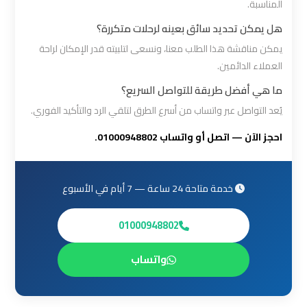
المناسبة.
القاهرة
هل يمكن تحديد سائق بعينه لرحلات متكررة؟
ليموزين
يمكن مناقشة هذا الطلب معنا، ونسعى لتلبيته قدر الإمكان لراحة
العملاء الدائمين.
من
القاهرة
ما هي أفضل طريقة للتواصل السريع؟
للاسكندرية
يُعد التواصل عبر واتساب من أسرع الطرق لتلقي الرد والتأكيد الفوري.
احجز الآن — اتصل أو واتساب 01000948802.
ليموزين
من
مطار
خدمة متاحة 24 ساعة — 7 أيام في الأسبوع
القاهرة
01000948802
مطار
واتساب
القاهرة
ليموزين