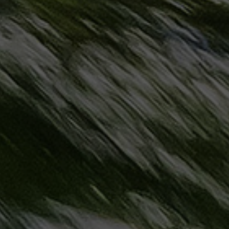
حجز
ليموزين
مرسى
مطروح
حجز
ليموزين
مطار
سفنكس
خدمة
ليموزين
الغردقة
ليموزين