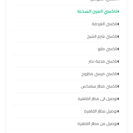
مطار
برج
تاكسي العين السخنة
العرب
تاكسي الغردقة
ليموزين
تاكسي شرم الشيخ
برج
تاكسي مايو
العرب
العجمي
تاكسي مدينة نصر
تاكسي مرسي مطروح
ليموزين
برج
تاكسي مطار سفنكس
العرب
توصيل الى مطار القاهرة
العاصمة
توصيل مطار القاهرة
ليموزين
توصيل من مطار القاهرة
برج