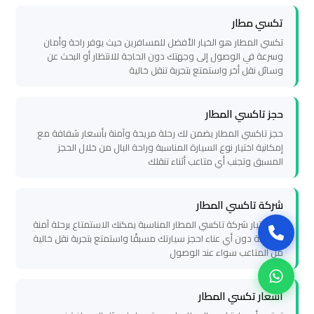
العرب
تكسي مطار
حجز
تكسي المطار هو الخيار الأفضل للمسافرين حيث يوفر راحة وأمان
وسرعة في الوصول إلى وجهتك دون الحاجة للانتظار أو البحث عن
ليموزين
وسائل نقل أخر واستمتع بتجربة تنقل خالية
مطار
برج
حجز تاكسي المطار
العرب
حجز تاكسي المطار يضمن لك رحلة مريحة وآمنة بأسعار شفافة مع
إمكانية اختيار نوع السيارة المناسبة وراحة البال من خلال الحجز
تاكسي
المسبق وتجنب أي متاعب أثناء تنقلك
من
مطار
شركة تاكسي المطار
برج
عند اختيار شركة تاكسي المطار المناسبة يمكنك الاستمتاع برحلة آمنة
العرب
ومريحة دون أي عناء احجز سيارتك مسبقًا واستمتع بتجربة نقل خالية
من المتاعب سواء عند الوصول
ليموزين
اسعار تكسي المطار
المطار