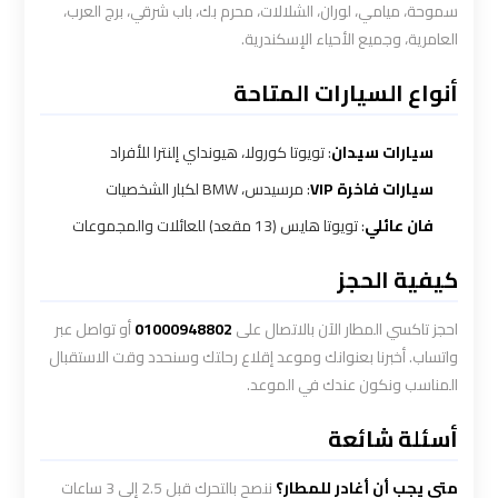
سموحة، ميامي، لوران، الشلالات، محرم بك، باب شرقي، برج العرب،
ليموزين
العامرية، وجميع الأحياء الإسكندرية.
بالقاهرة
أنواع السيارات المتاحة
شركات
ليموزين
سيارات سيدان
: تويوتا كورولا، هيونداي إلنترا للأفراد
في
سيارات فاخرة VIP
: مرسيدس، BMW لكبار الشخصيات
القاهرة
فان عائلي
: تويوتا هايس (13 مقعد) للعائلات والمجموعات
شركة
كيفية الحجز
ليموزين
احجز تاكسي المطار الآن بالاتصال على
01000948802
أو تواصل عبر
القاهرة
واتساب. أخبرنا بعنوانك وموعد إقلاع رحلتك وسنحدد وقت الاستقبال
المناسب ونكون عندك في الموعد.
شركة
ليموزين
أسئلة شائعة
مطار
متى يجب أن أغادر للمطار؟
ننصح بالتحرك قبل 2.5 إلى 3 ساعات
القاهرة