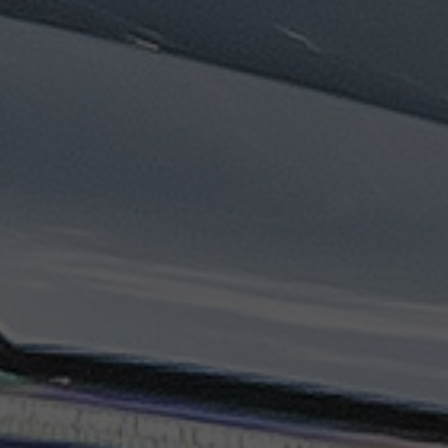
ليموزين
مطار
مرسي
مطروح
تاكسي
السويس
تاكسي
العين
السخنة
تاكسي
الغردقة