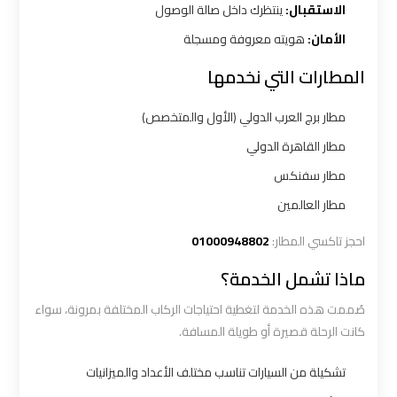
شرم
الاستقبال:
ينتظرك داخل صالة الوصول
الشيخ
الأمان:
هويته معروفة ومسجلة
المطارات التي نخدمها
ليموزين
الاسكندريه
مطار برج العرب الدولي (الأول والمتخصص)
مطروح
مطار القاهرة الدولي
مطار سفنكس
ليموزين
البحر
مطار العالمين
الأحمر
احجز تاكسي المطار:
01000948802
من
ماذا تشمل الخدمة؟
مطار
القاهرة
صُممت هذه الخدمة لتغطية احتياجات الركاب المختلفة بمرونة، سواء
كانت الرحلة قصيرة أو طويلة المسافة.
ليموزين
تشكيلة من السيارات تناسب مختلف الأعداد والميزانيات
السخنة