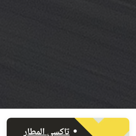
خدمة
ليموزين
مطار
القاهرة
خدمه
vip
رقم
تليفون
ليموزين
مطار
القاهرة
رقم