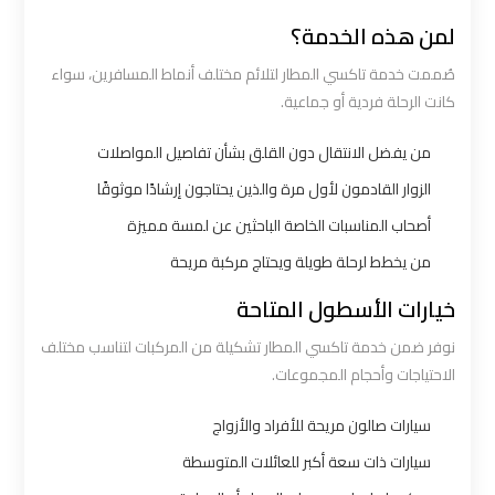
الي
لمن هذه الخدمة؟
اسكندرية
صُممت خدمة تاكسي المطار لتلائم مختلف أنماط المسافرين، سواء
كانت الرحلة فردية أو جماعية.
ليموزين
مطار
من يفضل الانتقال دون القلق بشأن تفاصيل المواصلات
برج
الزوار القادمون لأول مرة والذين يحتاجون إرشادًا موثوقًا
العرب
أصحاب المناسبات الخاصة الباحثين عن لمسة مميزة
الي
مرسي
من يخطط لرحلة طويلة ويحتاج مركبة مريحة
مطروح
خيارات الأسطول المتاحة
نوفر ضمن خدمة تاكسي المطار تشكيلة من المركبات لتناسب مختلف
ليموزين
الاحتياجات وأحجام المجموعات.
من
الاسكندرية
سيارات صالون مريحة للأفراد والأزواج
الى
سيارات ذات سعة أكبر للعائلات المتوسطة
مطار