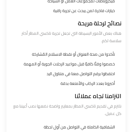
ميكروباصات لمجموعات العمل أو السياحة
القاهرة
خيارات فاخرة لمن يبحث عن تجربة راقية
ليموزين
نصائح لرحلة مريحة
من
هناك بعض الأمور البسيطة التي تجعل تجربة تاكسي المطار أكثر
القاهرة
سلاسة لكم.
للاسكندرية
تأكدوا من صحة العنوان أو نقطة الاستلام المُشاركة
ليموزين
خصصوا وقتًا كافيًا قبل مواعيد الرحلات الجوية أو المهمة
من
احتفظوا برقم التواصل معنا في متناول اليد
مطار
أخبرونا بعدد الركاب والأمتعة بدقة
القاهرة
التزامنا تجاه عملائنا
مطار
نلتزم في تقديم تاكسي المطار بمعايير واضحة نضعها نصب أعيننا مع
القاهرة
كل عميل.
ليموزين
الشفافية الكاملة في التواصل من أول لحظة