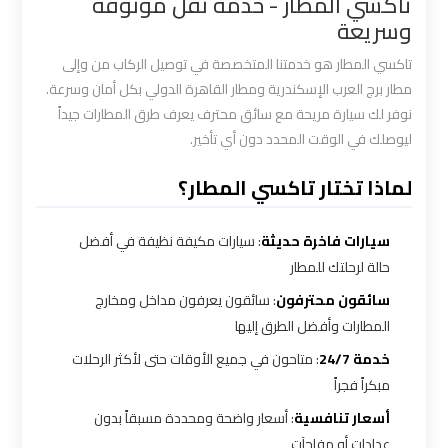
تاكسي المطار - خدمة نقل موثوقة
القاهرة
وسريعة
تاكسي المطار هو خدمتنا المتخصصة في توصيل الركاب من وإلى
سيارة
مطار برج العرب الإسكندرية ومطار القاهرة الدولي بكل أمان وسرعة.
خاصة
نوفر لك سيارة مريحة مع سائق محترف يعرف طرق المطارات جيداً
بالسائق
ليوصلك في الوقت المحدد دون أي تأخير.
شركات
لماذا تختار تاكسي المطار؟
الليموزين
فى
سيارات فاخرة حديثة
: سيارات مكيفة نظيفة في أفضل
القاهرة
حالة لرحلتك للمطار
سائقون محترفون
: سائقون يعرفون مداخل ومخارج
شركات
المطارات وأفضل الطرق إليها
الليموزين
خدمة 24/7
: متاحون في جميع الأوقات حتى لأكثر الرحلات
في
مبكراً فجراً
مطار
أسعار تنافسية
: أسعار واضحة ومحددة مسبقاً بدون
القاهرة
عدادات أو مفاجآت