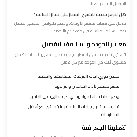
التواصل المباشر معنا.
هل تتوفر خدمة تاكسي المطار على مدار الساعة؟
ليموزين
نعمل على تغطية معظم الأوقات، وننصح بالتواصل المسبق لضمان
برج
توفر السيارة المناسبة في موعدكم بالتحديد.
العرب
الغردقة
معايير الجودة والسلامة بالتفصيل
نتبع في تقديم تاكسي المطار مجموعة من المعايير الداخلية لضمان
ليموزين
مستوى ثابت من الجودة مع كل عميل.
برج
العرب
فحص دوري لحالة المركبات الميكانيكية والنظافة
اسكندرية
تقييم مستمر لأداء السائقين والتزامهم
وضع خطط بديلة لمواجهة أي ظرف طارئ على الطريق
ليموزين
تحديث مستمر لإجراءات السلامة بما يتماشى مع أفضل
برج
الممارسات
العرب
تغطيتنا الجغرافية
القاهرة