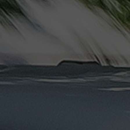
دهب
الى
القاهرة
والعكس
ليموزين
مرسيدس
ايجار
بالسائق
فى
مصر
ليموزين
مطار
العلمين
الجديدة