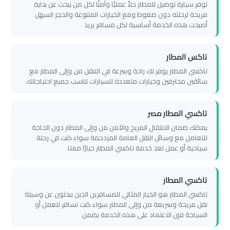
سيارات
توفر سيارة توصيل للمطار حلاً عمليًا وآمنًا لكل من يبحث عن بداية
مريحة لرحلته دون ضغوط ومع الخيارات المتنوعة والحجز السهل
مطار
أصبحت هذه الخدمة أساسية لكل مسافر يريد
برج
العرب
تاكس المطار
تاكسي المطار يوفر لك راحة وسرعة في التنقل من وإلى المطار مع
شركات
سائقين محترفين وخيارات متعددة للسيارات تناسب جميع احتياجاتك
توصيل
من
تاكسي المطار مصر
مطار
يمكنك ضمان الانتقال المريح والآمن من وإلى المطار دون الحاجة
برج
للتعامل مع وسائل النقل العامة المزدحمة سواء كنت في رحلة
العرب
سياحية أو عمل تعد خدمة تاكسي المطار خيارًا ممتا
شركات
تاكسي المطار
ليموزين
تاكسي المطار هو الخيار المثالي للمسافرين الذين يبحثون عن وسيلة
مطار
نقل مريحة وسريعة من وإلى المطار سواء كنت تسافر للعمل أو
السياحة فإن الاعتماد على هذه الخدمة يضمن
برج