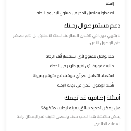
الساحل
إليكم
الشمالي
احتفظوا بتفاصيل الحجز في متناول اليد يوم الرحلة
دعم مستمر طوال رحلتك
خدمات
ليموزين
لا ينتهي دورنا في تاكسي المطار عند لحظة الانطلاق، بل نتابع معكم
برج
حتى الوصول الآمن.
العرب
خط تواصل مفتوح لأي استفسار أثناء الرحلة
متابعة فورية لأي تغيير طارئ في الخطة
ليموزين
مطار
استعداد للتعامل مع أي موقف غير متوقع بمرونة
برج
تأكيد الوصول الآمن في نهاية الرحلة
العرب
أسئلة إضافية قد تهمك
والإسكندرية
هل يمكن تحديد سائق بعينه لرحلات متكررة؟
شركات
يمكن مناقشة هذا الطلب معنا، ونسعى لتلبيته قدر الإمكان لراحة
توصيل
العملاء الدائمين.