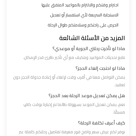
احترام وقتكم والالتزام بالمواعيد المتفق عليها
ليموزين
مطار
الاستجابة السريعة لأي استفسار أو تعديل
شرم
الحرص على راحتكم وسلامتكم طوال الرحلة
الشيخ
المزيد من الأسئلة الشائعة
ماذا لو تأخرت رحلتي الجوية أو موعدي؟
ليموزين
مطار
نتابع تحديثات المواعيد ونتكيف مع أي تأخير طارئ قدر الإمكان.
الغردقة
ماذا لو احتجت إلغاء الحجز؟
يمكن التواصل معنا في أقرب وقت لإلغاء أو إعادة جدولة الحجز دون
ليموزين
تعقيد.
مرسي
هل يمكن تعديل موعد الرحلة بعد الحجز؟
مطروح
نعم، يمكن تعديل الموعد بسهولة طالما تم إخبارنا بوقت كافٍ
مسبقًا.
ليموزين
كيف أعرف تكلفة الرحلة؟
رأس
نوفر لكم عرض سعر واضح فور معرفة تفاصيل رحلتكم كاملة عبر
سدر