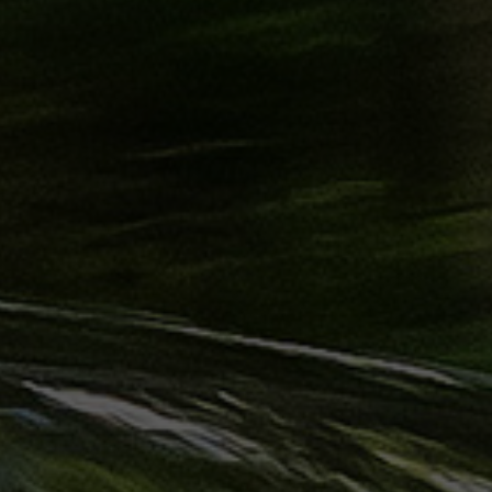
حجز
ليموزين
الساحل
الشمالي
حجز
ليموزين
العين
السخنة
حجز
ليموزين
شرم
الشيخ