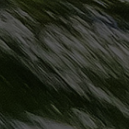
حجز
ليموزين
مرسى
مطروح
حجز
ليموزين
مطار
سفنكس
خدمة
ليموزين
الغردقة
ليموزين