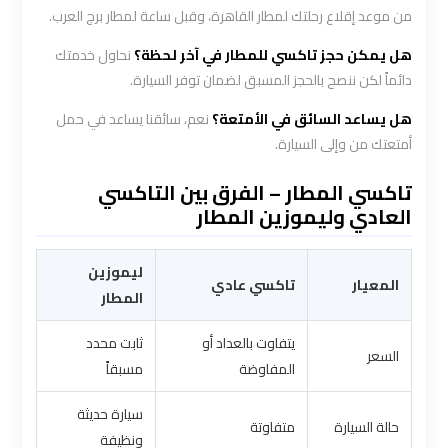
من موعد إقلاع رحلتك لمطار القاهرة، وقبل ساعة لمطار برج العرب.
شركه
هل يمكن حجز تاكسي للمطار في آخر لحظة؟
نحاول خدمتك
ليموزين
دائماً لكن ننصح بالحجز المسبق لضمان توفر السيارة.
في
هل يساعد السائق في الأمتعة؟
نعم، سائقنا يساعد في حمل
القاهره
أمتعتك من وإلى السيارة.
تاكسي المطار – الفرق بين التاكسي
ليموزين
العادي وليموزين المطار
اسكندرية
القاهرة
ليموزين
المعيار
تاكسي عادي
المطار
ليموزين
الإسكندرية
يتفاوت بالعداد أو
ثابت محدد
السعر
من
المفاوضة
مسبقاً
مطار
سيارة حديثة
القاهرة
حالة السيارة
متفاوتة
ونظيفة