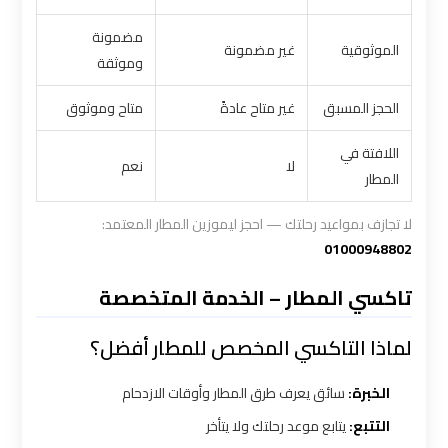
ليموزين
مضمونة
الموثوقية
غير مضمونة
الاسكندرية
وموثقة
القاهرة
الحجز المسبق
غير متاح عادةً
متاح وموثوق
ليموزين
اللافتة في
لا
نعم
الاسكندريه
المطار
الغردقه
لا تجازف بمواعيد رحلتك — احجز ليموزين المطار المعتمد:
01000948802
ليموزين
الاسكندريه
تاكسي المطار – الخدمة المتخصصة
الي
السويس
لماذا التاكسي المخصص للمطار أفضل؟
الخبرة:
سائق يعرف طرق المطار وأوقات الازدحام
ليموزين
الاسكندريه
التتبع:
يتابع موعد رحلتك ولا يتأخر