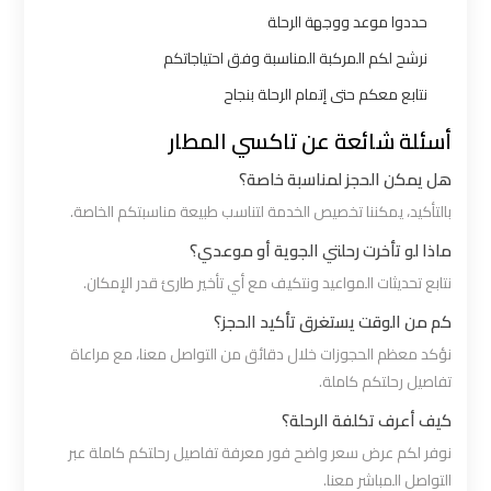
اكتوبر
حددوا موعد ووجهة الرحلة
نرشح لكم المركبة المناسبة وفق احتياجاتكم
ليموزين
نتابع معكم حتى إتمام الرحلة بنجاح
مطار
أسئلة شائعة عن تاكسي المطار
القاهرة
أسعار
هل يمكن الحجز لمناسبة خاصة؟
بالتأكيد، يمكننا تخصيص الخدمة لتناسب طبيعة مناسبتكم الخاصة.
ليموزين
ماذا لو تأخرت رحلتي الجوية أو موعدي؟
مطار
نتابع تحديثات المواعيد ونتكيف مع أي تأخير طارئ قدر الإمكان.
القاهرة
كم من الوقت يستغرق تأكيد الحجز؟
الخط
الساخن
نؤكد معظم الحجوزات خلال دقائق من التواصل معنا، مع مراعاة
تفاصيل رحلتكم كاملة.
ليموزين
كيف أعرف تكلفة الرحلة؟
مطار
نوفر لكم عرض سعر واضح فور معرفة تفاصيل رحلتكم كاملة عبر
القاهرة
التواصل المباشر معنا.