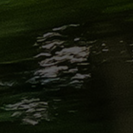
الاسكندرية
من
مطار
برج
العرب
إلى
القاهرة
ايجار
سارات
مرسيدس
حجز
ليموزين
اسكندرية