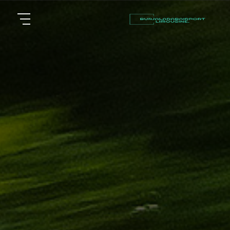
أسعار
الرئيسية
توصيل
مطار
من نحن
برج
العرب
مقالات
شركات
خدماتنا
تأجير
سيارات
اتصل بنا
في
الاسكندرية
EN
AR
ليموزين
القاهرة