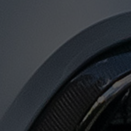
توصيل
من
مطار
القاهرة
الى
الاسكندرية
توصيل
من
مطار
القاهرة
لجميع
المدن
المصرية