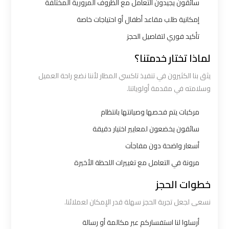
سائقون يجيدون التعامل مع الظروف المرورية المختلفة
ليموزين
إمكانية طلب مقاعد أطفال أو احتياجات خاصة
القاهرة
تأكيد فوري لتفاصيل الحجز
اسكندرية
لماذا تختار خدمتنا؟
يثق بنا الكثيرون في تنفيذ تاكسي المطار لأننا نضع راحة العميل
ليموزين
وسلامته في مقدمة أولوياتنا.
المطار
الخط
مركبات يتم فحصها وصيانتها بانتظام
الساخن
سائقون يخضعون لمعايير اختيار دقيقة
أسعار واضحة دون مفاجآت
ليموزين
مرونة في التعامل مع تغييرات اللحظة الأخيرة
توصيل
المطار
خطوات الحجز
نسعى لجعل تجربة الحجز سهلة قدر الإمكان لعملائنا.
ليموزين
مطار
أرسلوا لنا استفساركم عبر مكالمة أو رسالة