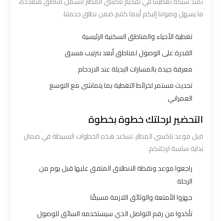
تمتد شبكة تغطيتنا في تقديم تاكسي المطار لتشمل مناطق متعددة،
ما يسهل وصولنا إليكم أينما كنتم ضمن نطاق خدمتنا.
ليموزين
برج
تغطية الأحياء والمناطق السكنية الرئيسية
العرب
القدرة على الوصول لمناطق أبعد بترتيب مسبق
مرسي
مطروح
معرفة جيدة بالمسارات البديلة عند الازدحام
تحديث مستمر لخرائط التغطية بما يتماشى مع التوسع
ليموزين
العمراني
برج
التحضير لرحلتك خطوة بخطوة
العرب
قبل موعد تاكسي المطار، تساعد هذه الخطوات البسيطة في ضمان
شرم
بداية سلسة لرحلتكم.
الشيخ
راجعوا موعد ونقطة الانطلاق المتفق عليها قبل يوم من
ليموزين
الرحلة
برج
جهزوا الأمتعة والوثائق اللازمة مسبقًا
العرب
تأكدوا من رقم التواصل الذي سيستخدمه السائق للوصول