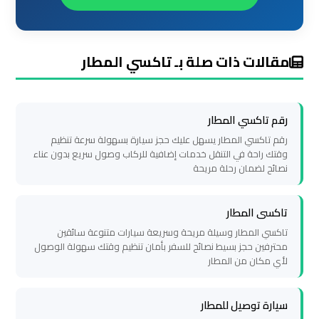
العرب
العين
السخنة
مقالات ذات صلة بـ تاكسي المطار
ليموزين
برج
رقم تاكسي المطار
العرب
دهب
رقم تاكسي المطار يسهل عليك حجز سيارة بسهولة سرعة تنظيم
وقتك راحة في التنقل خدمات إضافية للركاب وصول سريع بدون عناء
نصائح لضمان رحلة مريحة
ليموزين
برج
تاكسى المطار
العرب
تاكسي المطار وسيلة مريحة وسريعة سيارات متنوعة سائقين
راس
محترفين حجز بسيط نصائح للسفر بأمان تنظيم وقتك سهولة الوصول
سدر
لأي مكان من المطار
تأجير
سيارة توصيل للمطار