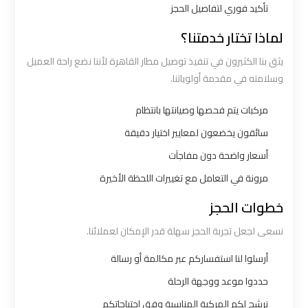
تأكيد فوري لتفاصيل الحجز
شركات
لماذا تختار خدمتنا؟
توصيل
يثق بنا الكثيرون في تنفيذ توصيل مطار القاهرة لأننا نضع راحة العميل
من
وسلامته في مقدمة أولوياتنا.
مطار
القاهرة
مركبات يتم فحصها وصيانتها بانتظام
سائقون يخضعون لمعايير اختيار دقيقة
شركات
أسعار واضحة دون مفاجآت
ليموزين
مرونة في التعامل مع تغييرات اللحظة الأخيرة
القاهرة
خطوات الحجز
شركات
نسعى لجعل تجربة الحجز سهلة قدر الإمكان لعملائنا.
ليموزين
أرسلوا لنا استفساركم عبر مكالمة أو رسالة
المطار
حددوا موعد ووجهة الرحلة
شركات
نرشح لكم المركبة المناسبة وفق احتياجاتكم