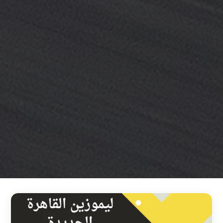
خدمة
ليموزين
مطار
القاهرة
خدمه
vip
رقم
تليفون
ليموزين
مطار
القاهرة
رقم