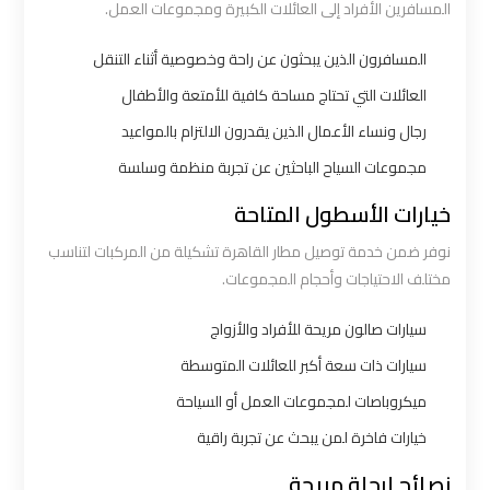
المسافرين الأفراد إلى العائلات الكبيرة ومجموعات العمل.
شركه
المسافرون الذين يبحثون عن راحة وخصوصية أثناء التنقل
ليموزين
العائلات التي تحتاج مساحة كافية للأمتعة والأطفال
في
رجال ونساء الأعمال الذين يقدرون الالتزام بالمواعيد
القاهره
مجموعات السياح الباحثين عن تجربة منظمة وسلسة
خيارات الأسطول المتاحة
ليموزين
اسكندرية
نوفر ضمن خدمة توصيل مطار القاهرة تشكيلة من المركبات لتناسب
القاهرة
مختلف الاحتياجات وأحجام المجموعات.
سيارات صالون مريحة للأفراد والأزواج
ليموزين
سيارات ذات سعة أكبر للعائلات المتوسطة
الإسكندرية
من
ميكروباصات لمجموعات العمل أو السياحة
مطار
خيارات فاخرة لمن يبحث عن تجربة راقية
القاهرة
نصائح لرحلة مريحة