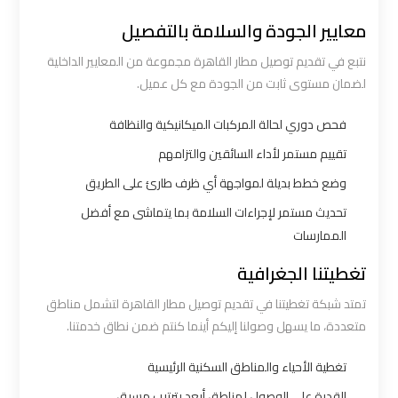
معايير الجودة والسلامة بالتفصيل
ليموزين
القاهرة
نتبع في تقديم توصيل مطار القاهرة مجموعة من المعايير الداخلية
اسكندرية
لضمان مستوى ثابت من الجودة مع كل عميل.
فحص دوري لحالة المركبات الميكانيكية والنظافة
ليموزين
تقييم مستمر لأداء السائقين والتزامهم
المطار
الخط
وضع خطط بديلة لمواجهة أي ظرف طارئ على الطريق
الساخن
تحديث مستمر لإجراءات السلامة بما يتماشى مع أفضل
الممارسات
ليموزين
تغطيتنا الجغرافية
توصيل
تمتد شبكة تغطيتنا في تقديم توصيل مطار القاهرة لتشمل مناطق
المطار
متعددة، ما يسهل وصولنا إليكم أينما كنتم ضمن نطاق خدمتنا.
ليموزين
تغطية الأحياء والمناطق السكنية الرئيسية
مطار
القدرة على الوصول لمناطق أبعد بترتيب مسبق