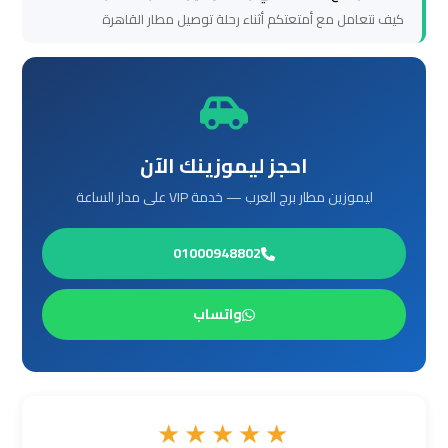
كيف نتعامل مع أمتعتكم أثناء رحلة توصيل مطار القاهرة
ليموزين
برج
العرب
الغردقة
احجز ليموزينك الآن
ليموزين
ليموزين مطار برج العرب — خدمة VIP على مدار الساعة
برج
العرب
01000948802
اسكندرية
واتساب
ليموزين
برج
العرب
القاهرة
★★★★★