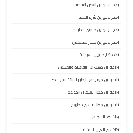
الساحل
حجز ليموزين العين السخنة
الشمالي
حجز ليموزين شرم الشيخ
خدمات
حجز ليموزين مرسى مطروح
ليموزين
برج
حجز ليموزين مطار سفنكس
العرب
خدمة ليموزين الغردقة
ليموزين
ليموزين دهب الى القاهرة والعكس
مطار
ليموزين مرسيدس ايجار بالسائق فى مصر
برج
العرب
ليموزين مطار العلمين الجديدة
والإسكندرية
ليموزين مطار مرسي مطروح
شركات
تاكسي السويس
توصيل
تاكسي العين السخنة