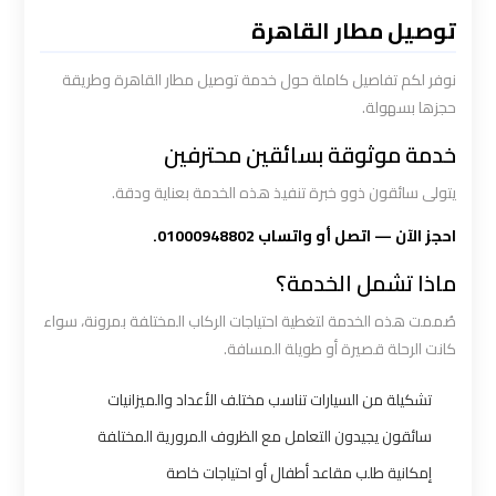
القاهرة
توصيل مطار القاهرة
سيارة
نوفر لكم تفاصيل كاملة حول خدمة توصيل مطار القاهرة وطريقة
خاصة
حجزها بسهولة.
بالسائق
خدمة موثوقة بسائقين محترفين
يتولى سائقون ذوو خبرة تنفيذ هذه الخدمة بعناية ودقة.
شركات
الليموزين
احجز الآن — اتصل أو واتساب 01000948802.
فى
ماذا تشمل الخدمة؟
القاهرة
صُممت هذه الخدمة لتغطية احتياجات الركاب المختلفة بمرونة، سواء
كانت الرحلة قصيرة أو طويلة المسافة.
شركات
الليموزين
تشكيلة من السيارات تناسب مختلف الأعداد والميزانيات
في
سائقون يجيدون التعامل مع الظروف المرورية المختلفة
مطار
إمكانية طلب مقاعد أطفال أو احتياجات خاصة
القاهرة