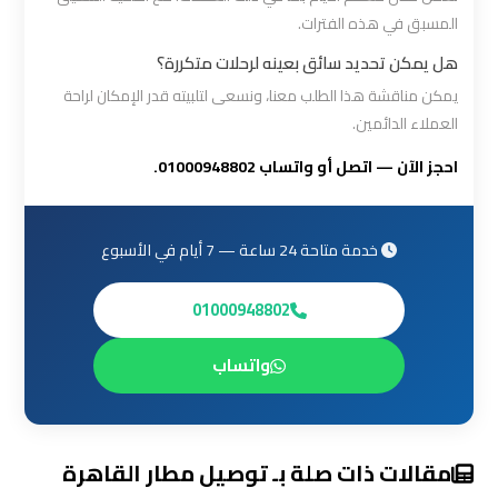
القاهرة
المسبق في هذه الفترات.
هل يمكن تحديد سائق بعينه لرحلات متكررة؟
ليموزين
يمكن مناقشة هذا الطلب معنا، ونسعى لتلبيته قدر الإمكان لراحة
من
العملاء الدائمين.
القاهرة
احجز الآن — اتصل أو واتساب 01000948802.
للاسكندرية
ليموزين
خدمة متاحة 24 ساعة — 7 أيام في الأسبوع
من
مطار
01000948802
القاهرة
واتساب
مطار
القاهرة
ليموزين
مقالات ذات صلة بـ توصيل مطار القاهرة