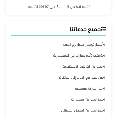
تقييم
4.6
من 5 — بناءً على
309397
تقييم
ليموزين
برج
العرب
جميع خدماتنا
مرسي
مطروح
أسعار توصيل مطار برج العرب
ليموزين
شركات تأجير سيارات في الاسكندرية
برج
العرب
ليموزين القاهرة الاسكندرية
شرم
من مطار برج العرب إلى القاهرة
الشيخ
ايجار سارات مرسيدس
ليموزين
حجز ليموزين اسكندرية
برج
العرب
حجز ليموزين الساحل الشمالي