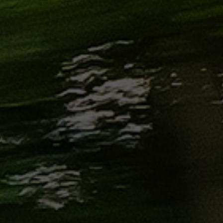
الاسكندرية
من
مطار
برج
العرب
إلى
القاهرة
ايجار
سارات
مرسيدس
حجز
ليموزين
اسكندرية