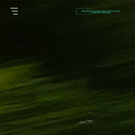
أسعار
الرئيسية
توصيل
مطار
من نحن
برج
العرب
مقالات
شركات
خدماتنا
تأجير
سيارات
اتصل بنا
في
الاسكندرية
EN
AR
ليموزين
القاهرة