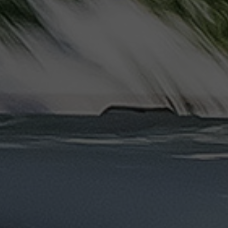
دهب
الى
القاهرة
والعكس
ليموزين
مرسيدس
ايجار
بالسائق
فى
مصر
ليموزين
مطار
العلمين
الجديدة