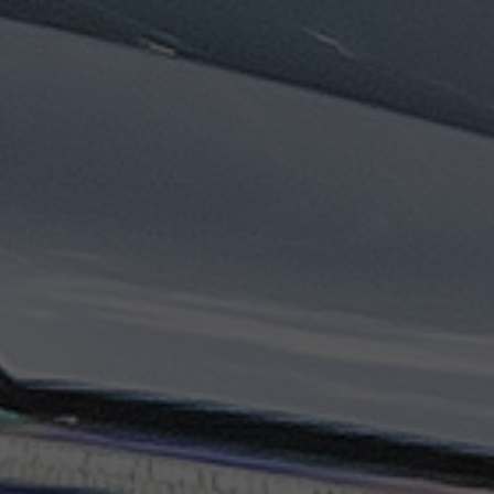
ليموزين
مطار
مرسي
مطروح
تاكسي
السويس
تاكسي
العين
السخنة
تاكسي
الغردقة