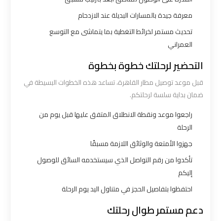
اكتوبر
معرفة جيدة بالمسارات البديلة عند الازدحام
تحديث مستمر لخرائط التغطية بما يتماشى مع التوسع
ليموزين
العمراني
مطار
القاهرة
التحضير لرحلتك خطوة بخطوة
أسعار
قبل موعد توصيل مطار القاهرة، تساعد هذه الخطوات البسيطة في
ضمان بداية سلسة لرحلتكم.
ليموزين
راجعوا موعد ونقطة الانطلاق المتفق عليها قبل يوم من
مطار
الرحلة
القاهرة
جهزوا الأمتعة والوثائق اللازمة مسبقًا
الخط
الساخن
تأكدوا من رقم التواصل الذي سيستخدمه السائق للوصول
إليكم
ليموزين
احتفظوا بتفاصيل الحجز في متناول اليد يوم الرحلة
مطار
دعم مستمر طوال رحلتك
القاهرة