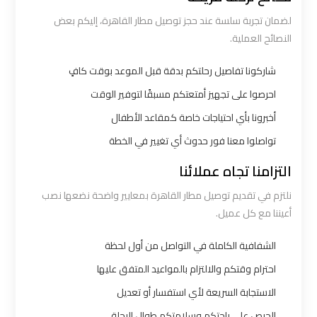
ليموزين
لضمان تجربة سلسة عند حجز توصيل مطار القاهرة، إليكم بعض
النصائح العملية.
الاسكندرية
القاهرة
شاركونا تفاصيل رحلتكم بدقة قبل الموعد بوقت كافٍ
احرصوا على تجهيز أمتعتكم مسبقًا لتوفير الوقت
ليموزين
أخبرونا بأي احتياجات خاصة كمقاعد الأطفال
الاسكندريه
الغردقه
تواصلوا معنا فور حدوث أي تغيير في الخطة
التزامنا تجاه عملائنا
ليموزين
نلتزم في تقديم توصيل مطار القاهرة بمعايير واضحة نضعها نصب
الاسكندريه
أعيننا مع كل عميل.
الي
السويس
الشفافية الكاملة في التواصل من أول لحظة
احترام وقتكم والالتزام بالمواعيد المتفق عليها
ليموزين
الاستجابة السريعة لأي استفسار أو تعديل
الاسكندريه
الحرص على راحتكم وسلامتكم طوال الرحلة