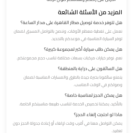
شرم
الشيخ
المزيد من الأسئلة الشائعة
هل تتوفر خدمة توصيل مطار القاهرة على مدار الساعة؟
ليموزين
نعمل على تغطية معظم الأوقات، وننصح بالتواصل المسبق لضمان
الاسكندريه
توفر السيارة المناسبة في موعدكم بالتحديد.
مطروح
هل يمكن طلب سيارة أكبر لمجموعة كبيرة؟
نعم، نوفر خيارات مركبات بسعات مختلفة تناسب حجم مجموعتكم.
ليموزين
هل السائقون على دراية بالمنطقة؟
البحر
الأحمر
يتمتع سائقونا بخبرة جيدة بالطرق والمسارات المناسبة لضمان
من
وصولكم في الوقت المناسب.
مطار
هل يمكن الحجز لمناسبة خاصة؟
القاهرة
بالتأكيد، يمكننا تخصيص الخدمة لتناسب طبيعة مناسبتكم الخاصة.
ماذا لو احتجت إلغاء الحجز؟
ليموزين
يمكن التواصل معنا في أقرب وقت لإلغاء أو إعادة جدولة الحجز دون
السخنة
تعقيد.