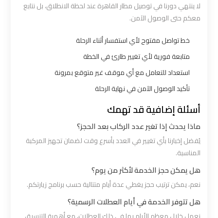
لا ينتهي دورنا في توصيل مطار القاهرة عند لحظة الانطلاق، بل نتابع
الي
معكم حتى الوصول الآمن.
اسكندرية
خط تواصل مفتوح لأي استفسار أثناء الرحلة
ليموزين
متابعة فورية لأي تغيير طارئ في الخطة
مطار
استعداد للتعامل مع أي موقف غير متوقع بمرونة
برج
تأكيد الوصول الآمن في نهاية الرحلة
العرب
الي
أسئلة إضافية قد تهمك
مرسي
ماذا يحدث إذا تغير عدد الركاب بعد الحجز؟
مطروح
يُفضل إخبارنا بأي تغيير في العدد بأسرع وقت لضمان تجهيز المركبة
المناسبة.
ليموزين
هل يمكن حجز الخدمة لأكثر من يوم؟
من
الاسكندرية
نعم، يمكن ترتيب حجز يغطي عدة أيام متتالية حسب برنامج زيارتكم.
الى
هل تتوفر الخدمة في أيام العطلات الرسمية؟
مطار
نعمل خلال معظم الأيام بما في ذلك العطلات، مع أهمية التنسيق