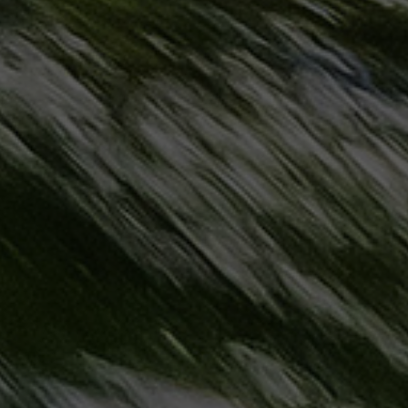
حجز
ليموزين
مرسى
مطروح
حجز
ليموزين
مطار
سفنكس
خدمة
ليموزين
الغردقة
ليموزين