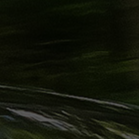
حجز
ليموزين
الساحل
الشمالي
حجز
ليموزين
العين
السخنة
حجز
ليموزين
شرم
الشيخ