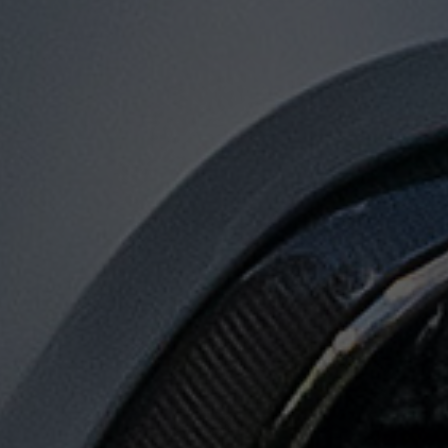
توصيل
من
مطار
القاهرة
الى
الاسكندرية
توصيل
من
مطار
القاهرة
لجميع
المدن
المصرية