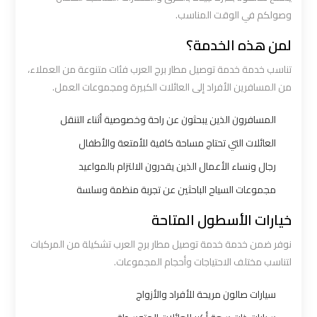
وصولكم في الوقت المناسب.
ليموزين
لمن هذه الخدمة؟
القاهرة
اسكندرية
تناسب خدمة خدمة توصيل مطار برج العرب فئات متنوعة من العملاء،
من المسافرين الأفراد إلى العائلات الكبيرة ومجموعات العمل.
ليموزين
المسافرون الذين يبحثون عن راحة وخصوصية أثناء التنقل
المطار
العائلات التي تحتاج مساحة كافية للأمتعة والأطفال
الخط
الساخن
رجال ونساء الأعمال الذين يقدرون الالتزام بالمواعيد
مجموعات السياح الباحثين عن تجربة منظمة وسلسة
ليموزين
خيارات الأسطول المتاحة
توصيل
نوفر ضمن خدمة خدمة توصيل مطار برج العرب تشكيلة من المركبات
المطار
لتناسب مختلف الاحتياجات وأحجام المجموعات.
ليموزين
سيارات صالون مريحة للأفراد والأزواج
مطار