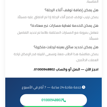
المناسبة.
ليموزين
هل يمكن إضافة توقف أثناء الرحلة؟
برج
يمكن ترتيب توقف قصير أثناء الرحلة إذا تم الاتفاق عليه مسبقًا.
العرب
هل يمكن للخدمة تغطية مسارات غير معتادة؟
مرسي
نتعامل بمرونة مع المسارات المختلفة طالما تم تحديد التفاصيل
مطروح
مسبقًا.
هل يمكن تحديد سائق بعينه لرحلات متكررة؟
ليموزين
برج
يمكن مناقشة هذا الطلب معنا، ونسعى لتلبيته قدر الإمكان لراحة
العرب
العملاء الدائمين.
شرم
احجز الآن — اتصل أو واتساب 01000948802.
الشيخ
ليموزين
خدمة متاحة 24 ساعة — 7 أيام في الأسبوع
برج
01000948802
العرب