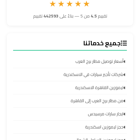
★★★★★
سيارات
مطار
تقييم
4.5
من 5 — بناءً على
442593
تقييم
برج
العرب
جميع خدماتنا
شركات
توصيل
أسعار توصيل مطار برج العرب
من
مطار
شركات تأجير سيارات في الاسكندرية
برج
العرب
ليموزين القاهرة الاسكندرية
من مطار برج العرب إلى القاهرة
شركات
ايجار سارات مرسيدس
ليموزين
مطار
حجز ليموزين اسكندرية
برج