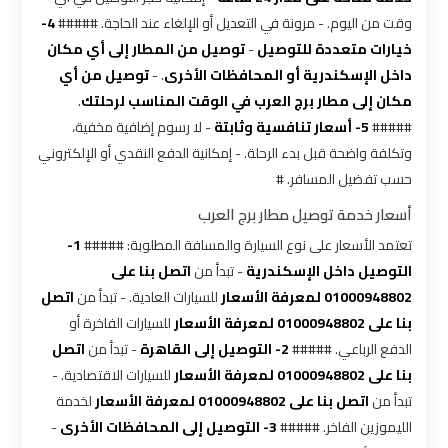
وقت من اليوم. - مرونة في التعديل أو الإلغاء عند الحاجة. #####
4-
شركات
خيارات متعددة للتوصيل
-
توصيل من المطار إلى أي مكان
توصيل
داخل الإسكندرية أو المحافظات الأخرى
. -
توصيل من أي
من
مكان إلى مطار برج العرب في الوقت المناسب لرحلتك
.
مطار
#####
5- أسعار تنافسية وثابتة
- لا رسوم إضافية مخفية،
القاهرة
وتكلفة واضحة قبل بدء الرحلة. - إمكانية الدفع النقدي أو الإلكتروني
حسب تفضيل المسافر. #
شركات
أسعار خدمة توصيل مطار برج العرب
ليموزين
تعتمد الأسعار على نوع السيارة والمسافة المطلوبة: #####
1-
القاهرة
التوصيل داخل الإسكندرية
- تبدأ من
اتصل بنا على
01000948802 لمعرفة الأسعار
للسيارات العادية. - تبدأ من
اتصل
بنا على 01000948802 لمعرفة الأسعار
للسيارات الفاخرة أو
شركات
الدفع الرباعي. #####
2- التوصيل إلى القاهرة
- تبدأ من
اتصل
ليموزين
بنا على 01000948802 لمعرفة الأسعار
للسيارات الاقتصادية. -
المطار
تبدأ من
اتصل بنا على 01000948802 لمعرفة الأسعار
لخدمة
الليموزين الفاخر. #####
3- التوصيل إلى المحافظات الأخرى
-
شركات