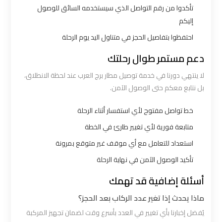
تأكدوا من رقم التواصل الذي سيستخدمه السائق للوصول
إليكم
ليموزين
احتفظوا بتفاصيل الحجز في متناول اليد يوم الرحلة
برج
العرب
دعم مستمر طوال رحلتك
الغردقة
لا ينتهي دورنا في خدمة توصيل مطار برج العرب عند لحظة الانطلاق،
بل نتابع معكم حتى الوصول الآمن.
ليموزين
برج
خط تواصل مفتوح لأي استفسار أثناء الرحلة
العرب
متابعة فورية لأي تغيير طارئ في الخطة
اسكندرية
استعداد للتعامل مع أي موقف غير متوقع بمرونة
تأكيد الوصول الآمن في نهاية الرحلة
ليموزين
أسئلة إضافية قد تهمك
برج
العرب
ماذا يحدث إذا تغير عدد الركاب بعد الحجز؟
القاهرة
يُفضل إخبارنا بأي تغيير في العدد بأسرع وقت لضمان تجهيز المركبة