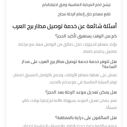
شرم
نرشح لكم المركبة المناسبة وفق احتياجاتكم
الشيخ
نتابع معكم حتى إتمام الرحلة بنجاح
أسئلة شائعة عن خدمة توصيل مطار برج العرب
ليموزين
الاسكندريه
كم من الوقت يستغرق تأكيد الحجز؟
مطروح
نؤكد معظم الحجوزات خلال دقائق من التواصل معنا، مع مراعاة
تفاصيل رحلتكم كاملة.
ليموزين
هل تتوفر خدمة خدمة توصيل مطار برج العرب على مدار
البحر
الساعة؟
الأحمر
نعمل على تغطية معظم الأوقات، وننصح بالتواصل المسبق لضمان
من
توفر السيارة المناسبة في موعدكم بالتحديد.
مطار
هل يمكن تعديل موعد الرحلة بعد الحجز؟
القاهرة
نعم، يمكن تعديل الموعد بسهولة طالما تم إخبارنا بوقت كافٍ
مسبقًا.
ليموزين
هل السائقون على دراية بالمنطقة؟
السخنة
يتمتع سائقونا بخبرة جيدة بالطرق والمسارات المناسبة لضمان