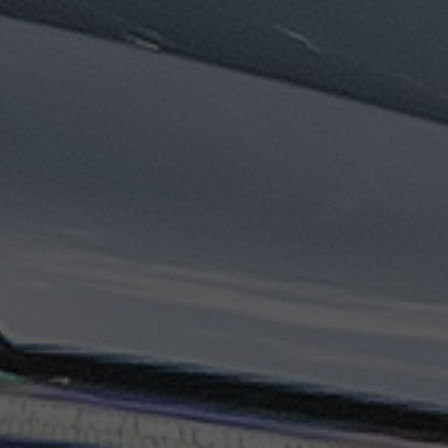
ليموزين
مطار
مرسي
مطروح
تاكسي
السويس
تاكسي
العين
السخنة
تاكسي
الغردقة