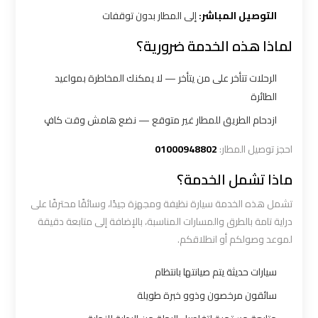
التوصيل المباشر:
إلى المطار بدون توقفات
شركه
لماذا هذه الخدمة ضرورية؟
ليموزين
في
الرحلات تتأخر على من يتأخر — لا يمكنك المخاطرة بمواعيد
القاهره
الطائرة
ازدحام الطريق للمطار غير متوقع — نضع هامش وقت كافٍ
ليموزين
احجز توصيل المطار:
01000948802
اسكندرية
ماذا تشمل الخدمة؟
القاهرة
تشمل هذه الخدمة سيارة نظيفة ومجهزة جيدًا، وسائقًا محترفًا على
ليموزين
دراية تامة بالطرق والمسارات المناسبة، بالإضافة إلى متابعة دقيقة
الإسكندرية
لموعد وصولكم أو انطلاقكم.
من
سيارات حديثة يتم صيانتها بانتظام
مطار
القاهرة
سائقون مرخصون وذوو خبرة طويلة