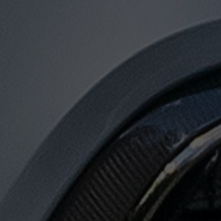
توصيل
من
مطار
القاهرة
الى
الاسكندرية
توصيل
من
مطار
القاهرة
لجميع
المدن
المصرية