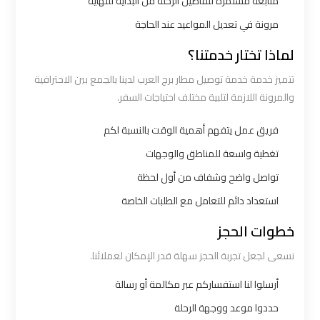
متابعة مستمرة لتفاصيل الرحلة من البداية للنهاية
ليموزين
مرونة في تعديل المواعيد عند الحاجة
الاسكندرية
لماذا تختار خدمتنا؟
القاهرة
تتميز خدمة خدمة توصيل مطار برج العرب لدينا بالجمع بين الاحترافية
والمرونة اللازمة لتلبية مختلف احتياجات السفر.
ليموزين
الاسكندريه
فريق عمل يتفهم أهمية الوقت بالنسبة لكم
الغردقه
تغطية واسعة للمناطق والوجهات
تواصل واضح وشفاف من أول لحظة
ليموزين
استعداد دائم للتعامل مع الطلبات الخاصة
الاسكندريه
الي
خطوات الحجز
السويس
نسعى لجعل تجربة الحجز سهلة قدر الإمكان لعملائنا.
ليموزين
أرسلوا لنا استفساركم عبر مكالمة أو رسالة
الاسكندريه
حددوا موعد ووجهة الرحلة