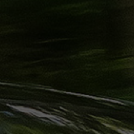
حجز
ليموزين
الساحل
الشمالي
حجز
ليموزين
العين
السخنة
حجز
ليموزين
شرم
الشيخ