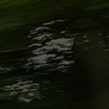
الاسكندرية
من
مطار
برج
العرب
إلى
القاهرة
ايجار
سارات
مرسيدس
حجز
ليموزين
اسكندرية