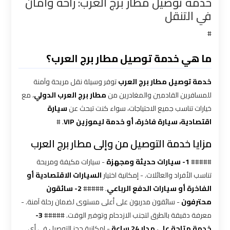
خدمة توصيل مطار برج العرب: راحة وأمان
القاهرة
في التنقل
#
سيارة
خاصة
ما هي خدمة توصيل مطار برج العرب؟
بالسائق
خدمة توصيل مطار برج العرب
توفر وسيلة نقل مريحة وآمنة
شركات
للمسافرين القادمين والمغادرين من
مطار برج العرب الدولي
، مع
الليموزين
خيارات تناسب جميع الاحتياجات، سواء كنت تبحث عن
سيارة
فى
اقتصادية، سيارة فاخرة، أو خدمة ليموزين VIP
. #
القاهرة
مزايا خدمة التوصيل من وإلى مطار برج العرب
#####
1- سيارات حديثة ومجهزة
- سيارات مكيفة ومريحة
شركات
تناسب الأفراد والعائلات. - إمكانية اختيار
السيارات الاقتصادية أو
الليموزين
الفاخرة أو سيارات الدفع الرباعي
. #####
2- سائقون
في
محترفون
- سائقون مدربون على أعلى مستوى لضمان رحلة آمنة. -
مطار
معرفة دقيقة بالطرق لتجنب الازدحام وتوفير الوقت. #####
3-
القاهرة
خدمة متاحة على مدار 24 ساعة
- إمكانية حجز التوصيل في أي