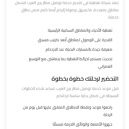
تمتد شبكة تغطيتنا في تقديم خدمة توصيل مطار برج العرب لتشمل
ليموزين
مناطق متعددة، ما يسهل وصولنا إليكم أينما كنتم ضمن نطاق
مطار
خدمتنا.
شرم
الشيخ
تغطية الأحياء والمناطق السكنية الرئيسية
القدرة على الوصول لمناطق أبعد بترتيب مسبق
ليموزين
معرفة جيدة بالمسارات البديلة عند الازدحام
مطار
تحديث مستمر لخرائط التغطية بما يتماشى مع التوسع
الغردقة
العمراني
التحضير لرحلتك خطوة بخطوة
ليموزين
مرسي
قبل موعد خدمة توصيل مطار برج العرب، تساعد هذه الخطوات
مطروح
البسيطة في ضمان بداية سلسة لرحلتكم.
راجعوا موعد ونقطة الانطلاق المتفق عليها قبل يوم من
ليموزين
الرحلة
رأس
جهزوا الأمتعة والوثائق اللازمة مسبقًا
سدر