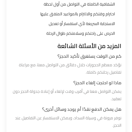
الشفافية الكاملة في التواصل من أول لحظة
الي
اسكندرية
احترام وقتكم والالتزام بالمواعيد المتفق عليها
الاستجابة السريعة لأي استفسار أو تعديل
ليموزين
الحرص على راحتكم وسلامتكم طوال الرحلة
مطار
المزيد من الأسئلة الشائعة
برج
العرب
كم من الوقت يستغرق تأكيد الحجز؟
الي
نؤكد معظم الحجوزات خلال دقائق من التواصل معنا، مع مراعاة
مرسي
تفاصيل رحلتكم كاملة.
مطروح
ماذا لو احتجت إلغاء الحجز؟
يمكن التواصل معنا في أقرب وقت لإلغاء أو إعادة جدولة الحجز دون
ليموزين
تعقيد.
من
هل يمكن الدفع نقدًا أم يوجد وسائل أخرى؟
الاسكندرية
نوفر مرونة في وسيلة السداد، ويمكن الاستفسار عن التفاصيل عند
الى
الحجز.
مطار