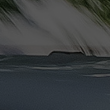
دهب
الى
القاهرة
والعكس
ليموزين
مرسيدس
ايجار
بالسائق
فى
مصر
ليموزين
مطار
العلمين
الجديدة