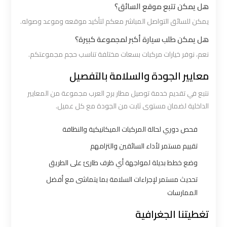
القاهرة
هل يمكن تتبع موقع السائق؟
يمكن للسائق التواصل المباشر معكم لتأكيد موقعه وموعد وصوله.
ليموزين
هل يمكن طلب سيارة أكبر لمجموعة كبيرة؟
من
نعم، نوفر خيارات مركبات بسعات مختلفة تناسب حجم مجموعتكم.
القاهرة
معايير الجودة والسلامة بالتفصيل
للاسكندرية
نتبع في تقديم خدمة توصيل مطار برج العرب مجموعة من المعايير
الداخلية لضمان مستوى ثابت من الجودة مع كل عميل.
ليموزين
من
فحص دوري لحالة المركبات الميكانيكية والنظافة
مطار
تقييم مستمر لأداء السائقين والتزامهم
القاهرة
وضع خطط بديلة لمواجهة أي ظرف طارئ على الطريق
مطار
تحديث مستمر لإجراءات السلامة بما يتماشى مع أفضل
القاهرة
الممارسات
ليموزين
تغطيتنا الجغرافية