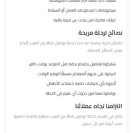
سيارات ذات سعة أكبر للعائلات المتوسطة
اكتوبر
ميكروباصات لمجموعات العمل أو السياحة
خيارات فاخرة لمن يبحث عن تجربة راقية
ليموزين
مطار
نصائح لرحلة مريحة
القاهرة
لضمان تجربة سلسة عند حجز خدمة توصيل مطار برج العرب، إليكم
أسعار
بعض النصائح العملية.
ليموزين
شاركونا تفاصيل رحلتكم بدقة قبل الموعد بوقت كافٍ
مطار
احرصوا على تجهيز أمتعتكم مسبقًا لتوفير الوقت
القاهرة
أخبرونا بأي احتياجات خاصة كمقاعد الأطفال
الخط
تواصلوا معنا فور حدوث أي تغيير في الخطة
الساخن
التزامنا تجاه عملائنا
ليموزين
نلتزم في تقديم خدمة توصيل مطار برج العرب بمعايير واضحة نضعها
مطار
نصب أعيننا مع كل عميل.
القاهرة