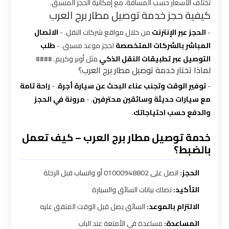
تختلف الأسعار حسب المسافة، مع إمكانية الحجز المسبق.
ليموزين
كيفية حجز خدمة توصيل مطار برج العرب
بالقاهرة
-
الحجز عبر الإنترنت
من خلال مواقع شركات النقل. -
الاتصال
المباشر بالشركات المتخصصة
لحجز موعد مسبق. -
طلب
شركات
التوصيل عبر تطبيقات النقل الذكي
مثل أوبر وكريم. ####
ليموزين
لماذا تختار خدمة توصيل مطار برج العرب؟
في
-
توفير الوقت وتجنب عناء البحث عن سيارة أجرة
. -
راحة تامة
القاهرة
مع سيارات حديثة وسائقين محترفين
. -
مرونة في الحجز
والدفع حسب احتياجاتك
.
شركة
خدمة توصيل مطار برج العرب – كيف تعمل
ليموزين
بالضبط؟
القاهرة
الحجز:
اتصل على 01000948802 أو واتساب قبل الرحلة
شركة
التأكيد:
تصلك بيانات السائق والسيارة
ليموزين
الالتزام بالموعد:
السائق يصل قبل الوقت المتفق عليه
مطار
المساعدة:
مساعدة في الأمتعة عند الباب
القاهرة