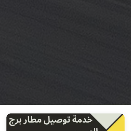
خدمة
ليموزين
مطار
القاهرة
خدمه
vip
رقم
تليفون
ليموزين
مطار
القاهرة
رقم