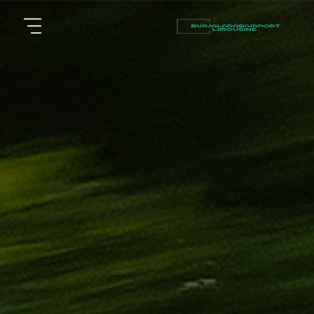
أسعار
الرئيسية
توصيل
مطار
من نحن
برج
العرب
مقالات
شركات
خدماتنا
تأجير
سيارات
اتصل بنا
في
الاسكندرية
EN
AR
ليموزين
القاهرة