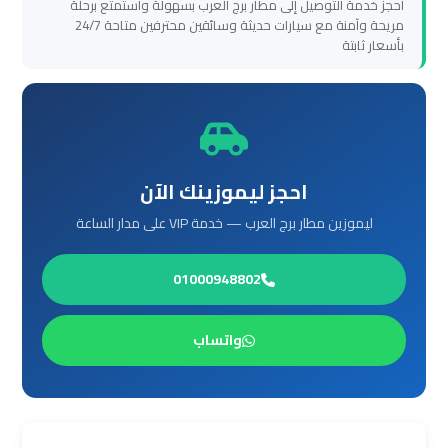
العرب
احجز خدمة التوصيل إلى مطار برج العرب بسهولة واستمتع برحلة
مريحة وآمنة مع سيارات حديثة وسائقين محترفين متاحة 24/7
العين
بأسعار ثابتة
السخنة
ليموزين
برج
العرب
احجز ليموزينك الآن
دهب
ليموزين مطار برج العرب — خدمة VIP على مدار الساعة
ليموزين
01000948802
برج
العرب
راس
واتساب
سدر
تأجير