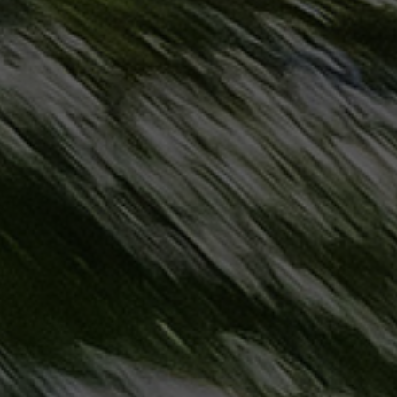
حجز
ليموزين
مرسى
مطروح
حجز
ليموزين
مطار
سفنكس
خدمة
ليموزين
الغردقة
ليموزين