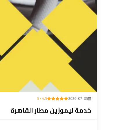
ليموزين
مطار
مرسي
مطروح
تاكسي
السويس
تاكسي
العين
السخنة
4.5 / 5
2026-07-05
تاكسي
خدمة ليموزين مطار القاهرة
الغردقة