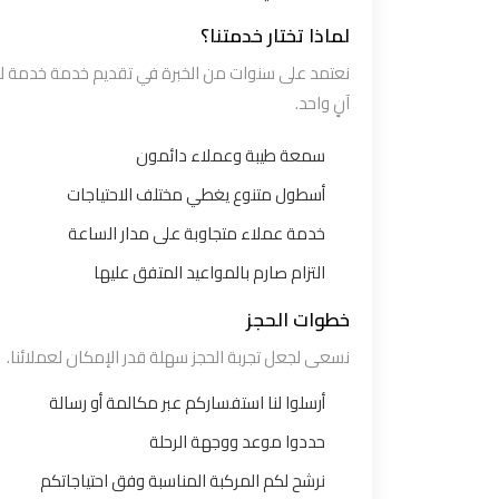
مطار
لماذا تختار خدمتنا؟
سفنكس
نعتمد على سنوات من الخبرة في تقديم خدمة خدمة ليم
آنٍ واحد.
توصيل
الى
سمعة طيبة وعملاء دائمون
مطار
أسطول متنوع يغطي مختلف الاحتياجات
القاهرة
خدمة عملاء متجاوبة على مدار الساعة
توصيل
التزام صارم بالمواعيد المتفق عليها
مطار
خطوات الحجز
القاهرة
نسعى لجعل تجربة الحجز سهلة قدر الإمكان لعملائنا.
توصيل
أرسلوا لنا استفساركم عبر مكالمة أو رسالة
من
حددوا موعد ووجهة الرحلة
مطار
نرشح لكم المركبة المناسبة وفق احتياجاتكم
القاهرة