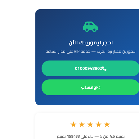
احجز ليموزينك الآن
ليموزين مطار برج العرب — خدمة VIP على مدار الساعة
01000948802
واتساب
★★★★★
تقييم
4.5
من 5 — بناءً على
159433
تقييم