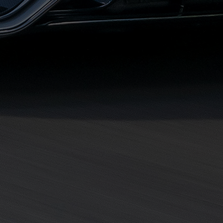
حجز
ليموزين
مرسى
مطروح
حجز
ليموزين
مطار
سفنكس
خدمة
ليموزين
الغردقة
ليموزين