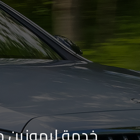
الاسكندرية
من
مطار
برج
العرب
إلى
القاهرة
ايجار
سارات
مرسيدس
حجز
خدمة ليموزين مط
ليموزين
اسكندرية