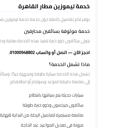
تاكسي
خدمة ليموزين مطار القاهرة
شرم
الشيخ
نوفر لكم تفاصيل كاملة حول خدمة خدمة ليموزين مط
خدمة موثوقة بسائقين محترفين
تاكسي
يتولى سائقون ذوو خبرة تنفيذ هذه الخدمة بعناية ودق
مايو
احجز الآن — اتصل أو واتساب 01000948802.
تاكسي
ماذا تشمل الخدمة؟
مدينة
تشمل هذه الخدمة سيارة نظيفة ومجهزة جيدًا، وسائقًا 
نصر
إلى متابعة دقيقة لموعد وصولكم أو انطلاقكم.
تاكسي
سيارات حديثة يتم صيانتها بانتظام
مرسي
سائقون مرخصون وذوو خبرة طويلة
مطروح
متابعة مستمرة لتفاصيل الرحلة من البداية للنهاية
تاكسي
مرونة في تعديل المواعيد عند الحاجة