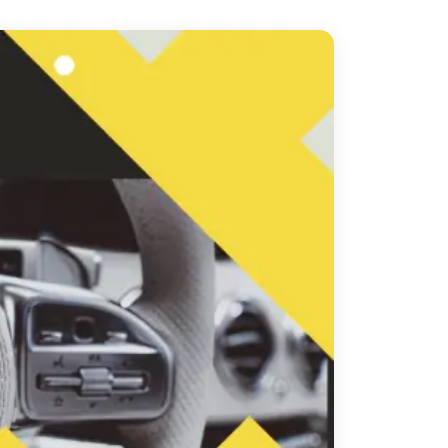
دهب
الى
القاهرة
والعكس
ليموزين
مرسيدس
ايجار
بالسائق
فى
مصر
ليموزين
مطار
العلمين
الجديدة