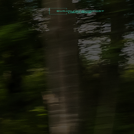
أسعار
توصيل
مطار
برج
العرب
شركات
تأجير
سيارات
في
الاسكندرية
ليموزين
القاهرة