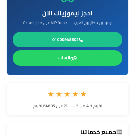
العرب
العين
احجز ليموزينك الآن
السخنة
ليموزين مطار برج العرب — خدمة VIP على مدار الساعة
ليموزين
01000948802
برج
العرب
واتساب
دهب
ليموزين
برج
★★★★★
العرب
راس
تقييم
4.1
من 5 — بناءً على
64605
تقييم
سدر
تأجير
جميع خدماتنا