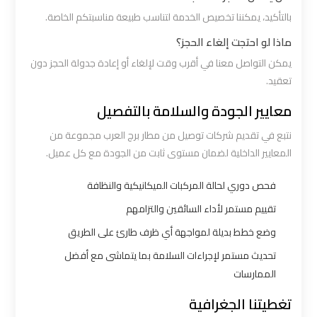
القاهرة
بالتأكيد، يمكننا تخصيص الخدمة لتناسب طبيعة مناسبتكم الخاصة.
ماذا لو احتجت إلغاء الحجز؟
ليموزين
يمكن التواصل معنا في أقرب وقت لإلغاء أو إعادة جدولة الحجز دون
من
تعقيد.
القاهرة
معايير الجودة والسلامة بالتفصيل
للاسكندرية
نتبع في تقديم شركات توصيل من مطار برج العرب مجموعة من
ليموزين
المعايير الداخلية لضمان مستوى ثابت من الجودة مع كل عميل.
من
فحص دوري لحالة المركبات الميكانيكية والنظافة
مطار
القاهرة
تقييم مستمر لأداء السائقين والتزامهم
وضع خطط بديلة لمواجهة أي ظرف طارئ على الطريق
مطار
تحديث مستمر لإجراءات السلامة بما يتماشى مع أفضل
القاهرة
الممارسات
ليموزين
تغطيتنا الجغرافية