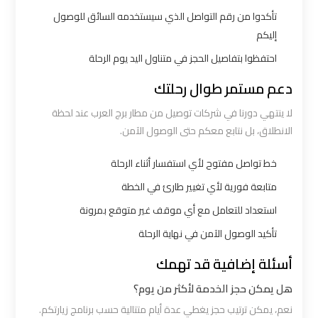
تأكدوا من رقم التواصل الذي سيستخدمه السائق للوصول
إليكم
ليموزين
برج
احتفظوا بتفاصيل الحجز في متناول اليد يوم الرحلة
العرب
دعم مستمر طوال رحلتك
الغردقة
لا ينتهي دورنا في شركات توصيل من مطار برج العرب عند لحظة
الانطلاق، بل نتابع معكم حتى الوصول الآمن.
ليموزين
برج
خط تواصل مفتوح لأي استفسار أثناء الرحلة
العرب
متابعة فورية لأي تغيير طارئ في الخطة
اسكندرية
استعداد للتعامل مع أي موقف غير متوقع بمرونة
تأكيد الوصول الآمن في نهاية الرحلة
ليموزين
برج
أسئلة إضافية قد تهمك
العرب
هل يمكن حجز الخدمة لأكثر من يوم؟
القاهرة
نعم، يمكن ترتيب حجز يغطي عدة أيام متتالية حسب برنامج زيارتكم.