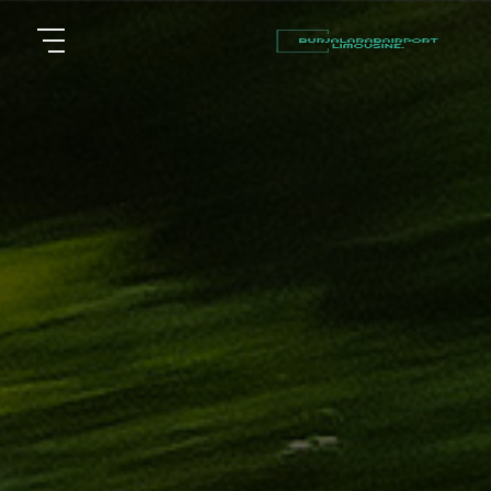
أسعار
الرئيسية
توصيل
مطار
من نحن
برج
العرب
مقالات
شركات
خدماتنا
تأجير
سيارات
اتصل بنا
في
الاسكندرية
EN
AR
ليموزين
القاهرة