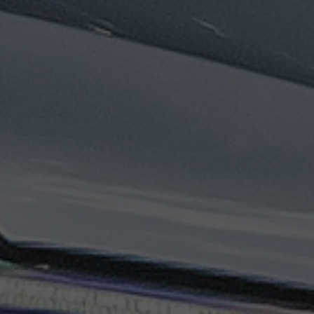
ليموزين
مطار
مرسي
مطروح
تاكسي
السويس
تاكسي
العين
السخنة
تاكسي
الغردقة