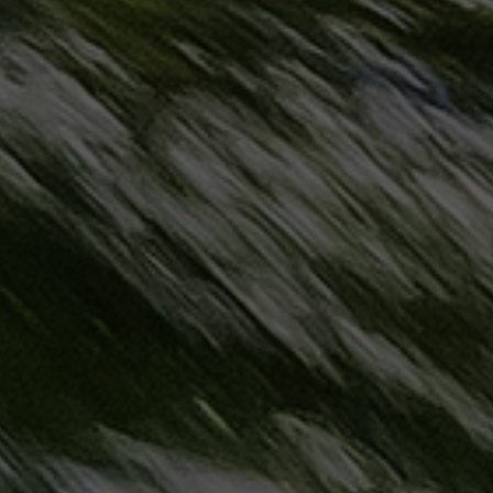
حجز
ليموزين
مرسى
مطروح
حجز
ليموزين
مطار
سفنكس
خدمة
ليموزين
الغردقة
ليموزين