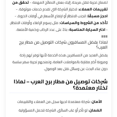
لضمان تجربة تنقل مريحة، إليك بعض النصائح المهمة: -
تحقق من
ليموزين
تقييمات العملاء:
لاختيار الشركة التي تقدم خدمات موثوقة. -
بالقاهرة
احجز مسبقًا:
لتجنب الانتظار أو ارتفاع الأسعار في أوقات الذروة. -
تأكد من الشروط والسياسات:
مثل رسوم الإلغاء وأوقات الانتظار.
شركات
-
اختر السيارة المناسبة:
بناءً على عدد الركاب وكمية الأمتعة.
ليموزين
###
في
لماذا يفضل المسافرون شركات التوصيل من مطار برج
العرب؟
القاهرة
يفضل العديد من المسافرين هذه الخدمة لأنها توفر لهم راحة
ومرونة أكبر مقارنة بالمواصلات العامة، وتمنحهم تجربة سفر سلسة
شركة
دون عناء البحث عن وسائل نقل بعد الوصول.
ليموزين
القاهرة
شركات توصيل من مطار برج العرب – لماذا
تختار معتمدة؟
شركة
ليموزين
الأمان:
شركة معتمدة لديها سجل من العملاء والتقييمات
مطار
الضمان:
لو تأخر أو غاب السائق، الشركة تتحمل المسؤولية
القاهرة