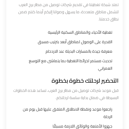
تمتد شبكة تغطيتنا في تقديم شركات توصيل من مطار برج العرب
ليموزين
لتشمل مناطق متعددة، ما يسهل وصولنا إليكم أينما كنتم ضمن
مطار
نطاق خدمتنا.
شرم
الشيخ
تغطية الأحياء والمناطق السكنية الرئيسية
القدرة على الوصول لمناطق أبعد بترتيب مسبق
ليموزين
معرفة جيدة بالمسارات البديلة عند الازدحام
مطار
تحديث مستمر لخرائط التغطية بما يتماشى مع التوسع
الغردقة
العمراني
ليموزين
التحضير لرحلتك خطوة بخطوة
مرسي
قبل موعد شركات توصيل من مطار برج العرب، تساعد هذه الخطوات
مطروح
البسيطة في ضمان بداية سلسة لرحلتكم.
راجعوا موعد ونقطة الانطلاق المتفق عليها قبل يوم من
ليموزين
الرحلة
رأس
جهزوا الأمتعة والوثائق اللازمة مسبقًا
سدر