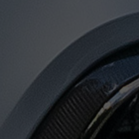
توصيل
من
مطار
القاهرة
الى
الاسكندرية
توصيل
من
مطار
القاهرة
لجميع
المدن
المصرية