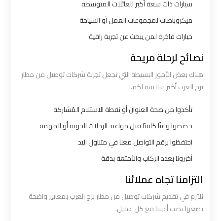
سيارات ذات سعة أكبر للعائلات المتوسطة
اكتوبر
ميكروباصات لمجموعات العمل أو السياحة
ليموزين
خيارات فاخرة لمن يبحث عن تجربة راقية
مطار
نصائح لرحلة مريحة
القاهرة
هناك بعض الأمور البسيطة التي تجعل تجربة شركات توصيل من مطار
أسعار
برج العرب أكثر سلاسة لكم.
ليموزين
تأكدوا من صحة العنوان أو نقطة الاستلام المُشاركة
مطار
خصصوا وقتًا كافيًا قبل مواعيد الرحلات الجوية أو المهمة
القاهرة
احتفظوا برقم التواصل معنا في متناول اليد
الخط
أخبرونا بعدد الركاب والأمتعة بدقة
الساخن
التزامنا تجاه عملائنا
ليموزين
نلتزم في تقديم شركات توصيل من مطار برج العرب بمعايير واضحة
مطار
نضعها نصب أعيننا مع كل عميل.
القاهرة