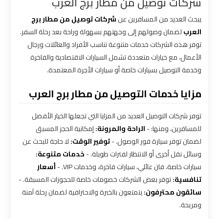
شركات توصيل من مطار برج العرب
القاهرة
يبحث العديد من المسافرين عن
شركات توصيل من مطار برج
العرب
لضمان وصولهم إلى وجهتهم بسهولة وراحة بعد رحلة السفر.
سيارة
توفر هذه الشركات خدمات متنوعة تناسب الأفراد والعائلات ورجال
خاصة
الأعمال، مع خيارات متعددة تشمل السيارات الاقتصادية والفاخرة
بالسائق
وخدمة التوصيل بسيارات خاصة أو سيارات الأجرة المعتمدة.
شركات
مزايا خدمات التوصيل من مطار برج العرب
الليموزين
فى
توفر شركات التوصيل العديد من المزايا التي تجعلها الخيار الأفضل
القاهرة
للمسافرين، ومنها: -
الراحة والمرونة:
إمكانية الحجز المسبق
لضمان توفر سيارة فور الوصول. -
توفير الوقت:
لا حاجة للبحث عن
وسائل نقل أخرى أو الانتظار لفترات طويلة. -
خدمات متنوعة:
شركات
سيارات خاصة، فان عائلي، سيارات فاخرة، وخدمات VIP. -
أسعار
الليموزين
تنافسية:
توفر بعض الشركات خصومات خاصة للحجوزات المسبقة. -
في
سائقون محترفون:
يتمتعون بالخبرة والاحترافية لضمان رحلة آمنة
مطار
ومريحة.
القاهرة