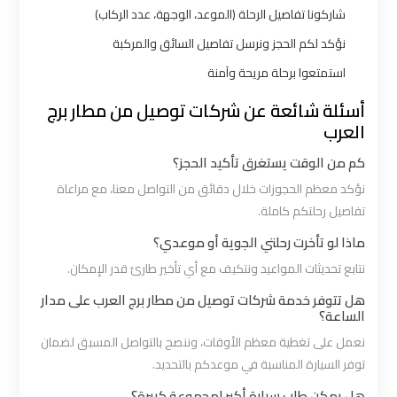
شرم
شاركونا تفاصيل الرحلة (الموعد، الوجهة، عدد الركاب)
الشيخ
نؤكد لكم الحجز ونرسل تفاصيل السائق والمركبة
استمتعوا برحلة مريحة وآمنة
ليموزين
الاسكندريه
أسئلة شائعة عن شركات توصيل من مطار برج
العرب
مطروح
كم من الوقت يستغرق تأكيد الحجز؟
ليموزين
نؤكد معظم الحجوزات خلال دقائق من التواصل معنا، مع مراعاة
البحر
تفاصيل رحلتكم كاملة.
الأحمر
ماذا لو تأخرت رحلتي الجوية أو موعدي؟
من
نتابع تحديثات المواعيد ونتكيف مع أي تأخير طارئ قدر الإمكان.
مطار
هل تتوفر خدمة شركات توصيل من مطار برج العرب على مدار
القاهرة
الساعة؟
نعمل على تغطية معظم الأوقات، وننصح بالتواصل المسبق لضمان
ليموزين
توفر السيارة المناسبة في موعدكم بالتحديد.
السخنة
هل يمكن طلب سيارة أكبر لمجموعة كبيرة؟