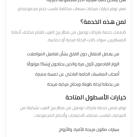
نعم، نوفر خيارات مركبات بسعات مختلفة تناسب حجم مجموعتكم.
ليموزين
القاهرة
لمن هذه الخدمة؟
اسكندرية
صُممت خدمة شركات توصيل من مطار برج العرب لتلائم مختلف أنماط
المسافرين، سواء كانت الرحلة فردية أو جماعية.
ليموزين
من يفضل الانتقال دون القلق بشأن تفاصيل المواصلات
المطار
الخط
الزوار القادمون لأول مرة والذين يحتاجون إرشادًا موثوقًا
الساخن
أصحاب المناسبات الخاصة الباحثين عن لمسة مميزة
من يخطط لرحلة طويلة ويحتاج مركبة مريحة
ليموزين
خيارات الأسطول المتاحة
توصيل
المطار
نوفر ضمن خدمة شركات توصيل من مطار برج العرب تشكيلة من
المركبات لتناسب مختلف الاحتياجات وأحجام المجموعات.
ليموزين
سيارات صالون مريحة للأفراد والأزواج
مطار