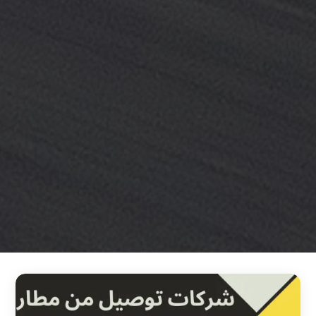
خدمة
ليموزين
مطار
القاهرة
خدمه
vip
رقم
تليفون
ليموزين
مطار
القاهرة
رقم