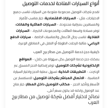
أنواع السيارات المتاحة لخدمات التوصيل
شركات
تقدم شركات التوصيل مجموعة متنوعة من السيارات تناسب جميع
توصيل
الاحتياجات، مثل: -
السيارات الاقتصادية:
خيار مناسب للأفراد
من
والمسافرين بميزانية محدودة. -
السيارات العائلية والفانات:
مطار
توفر مساحة واسعة للعائلات والمجموعات الكبيرة. -
السيارات
القاهرة
الفاخرة:
تناسب رجال الأعمال والمناسبات الخاصة. -
سيارات الدفع
الرباعي:
مثالية للرحلات الطويلة أو التنقل في المناطق الوعرة.
شركات
كيفية حجز خدمة التوصيل من مطار برج العرب
ليموزين
يمكنك حجز خدمة التوصيل بكل سهولة من خلال: -
المواقع
القاهرة
الإلكترونية لشركات التوصيل:
توفر إمكانية الحجز المسبق عبر
الإنترنت. -
التطبيقات الذكية:
تسهل عملية الحجز واختيار السيارة
المناسبة. -
الاتصال المباشر بشركات التوصيل:
للاستفسار عن
شركات
الأسعار وتأكيد الحجز. -
مكاتب التوصيل داخل المطار:
خيار متاح
ليموزين
عند الوصول ولكنه قد يكون بسعر أعلى.
المطار
نصائح لاختيار أفضل شركة توصيل من مطار برج
العرب
شركات