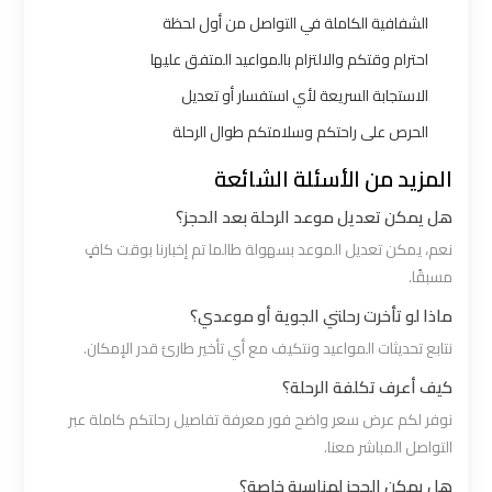
الي
الشفافية الكاملة في التواصل من أول لحظة
اسكندرية
احترام وقتكم والالتزام بالمواعيد المتفق عليها
الاستجابة السريعة لأي استفسار أو تعديل
ليموزين
الحرص على راحتكم وسلامتكم طوال الرحلة
مطار
برج
المزيد من الأسئلة الشائعة
العرب
هل يمكن تعديل موعد الرحلة بعد الحجز؟
الي
نعم، يمكن تعديل الموعد بسهولة طالما تم إخبارنا بوقت كافٍ
مرسي
مسبقًا.
مطروح
ماذا لو تأخرت رحلتي الجوية أو موعدي؟
نتابع تحديثات المواعيد ونتكيف مع أي تأخير طارئ قدر الإمكان.
ليموزين
من
كيف أعرف تكلفة الرحلة؟
الاسكندرية
نوفر لكم عرض سعر واضح فور معرفة تفاصيل رحلتكم كاملة عبر
الى
التواصل المباشر معنا.
مطار
هل يمكن الحجز لمناسبة خاصة؟