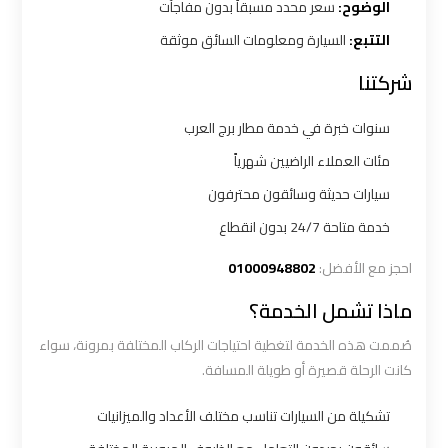
الوضوح:
سعر محدد مسبقاً بدون مفاجآت
التتبع:
السيارة ومعلومات السائق موثقة
شركه
شركتنا
ليموزين
في
سنوات خبرة في خدمة مطار برج العرب
القاهره
مئات العملاء الراضيين شهرياً
ليموزين
سيارات حديثة وسائقون محترفون
اسكندرية
خدمة متاحة 24/7 بدون انقطاع
القاهرة
احجز مع الأفضل:
01000948802
ماذا تشمل الخدمة؟
ليموزين
الإسكندرية
صُممت هذه الخدمة لتغطية احتياجات الركاب المختلفة بمرونة، سواء
من
كانت الرحلة قصيرة أو طويلة المسافة.
مطار
القاهرة
تشكيلة من السيارات تناسب مختلف الأعداد والميزانيات