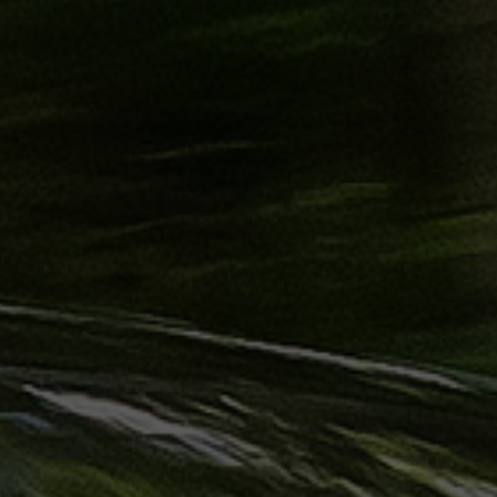
حجز
ليموزين
الساحل
الشمالي
حجز
ليموزين
العين
السخنة
حجز
ليموزين
شرم
الشيخ