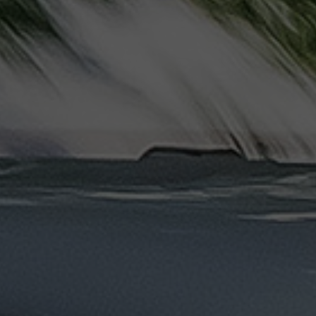
دهب
الى
القاهرة
والعكس
ليموزين
مرسيدس
ايجار
بالسائق
فى
مصر
ليموزين
مطار
العلمين
الجديدة