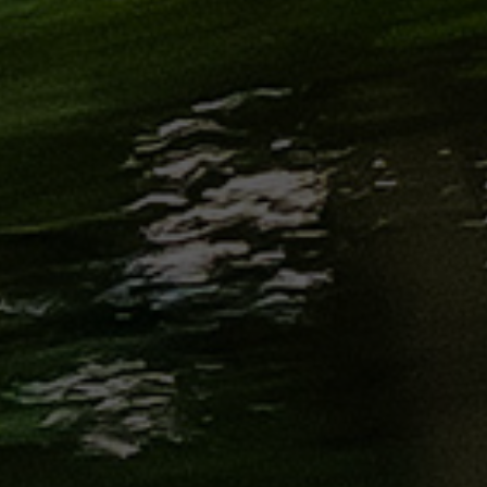
الاسكندرية
من
مطار
برج
العرب
إلى
القاهرة
ايجار
سارات
مرسيدس
حجز
ليموزين
اسكندرية