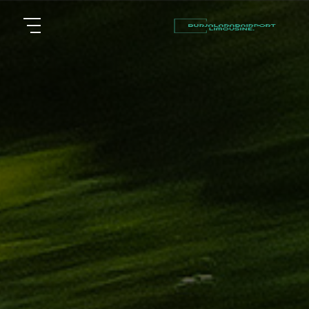
أسعار
الرئيسية
توصيل
مطار
من نحن
برج
العرب
مقالات
شركات
خدماتنا
تأجير
سيارات
اتصل بنا
في
الاسكندرية
EN
AR
ليموزين
القاهرة