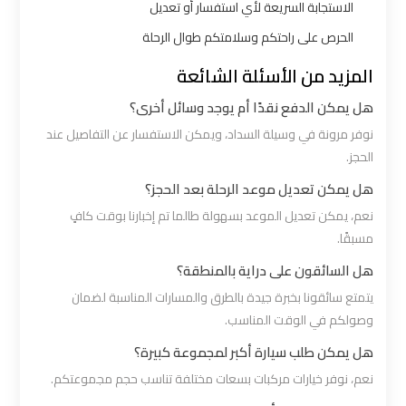
شرم
الاستجابة السريعة لأي استفسار أو تعديل
الشيخ
الحرص على راحتكم وسلامتكم طوال الرحلة
المزيد من الأسئلة الشائعة
ليموزين
الاسكندريه
هل يمكن الدفع نقدًا أم يوجد وسائل أخرى؟
مطروح
نوفر مرونة في وسيلة السداد، ويمكن الاستفسار عن التفاصيل عند
الحجز.
ليموزين
هل يمكن تعديل موعد الرحلة بعد الحجز؟
البحر
نعم، يمكن تعديل الموعد بسهولة طالما تم إخبارنا بوقت كافٍ
الأحمر
مسبقًا.
من
هل السائقون على دراية بالمنطقة؟
مطار
يتمتع سائقونا بخبرة جيدة بالطرق والمسارات المناسبة لضمان
القاهرة
وصولكم في الوقت المناسب.
هل يمكن طلب سيارة أكبر لمجموعة كبيرة؟
ليموزين
نعم، نوفر خيارات مركبات بسعات مختلفة تناسب حجم مجموعتكم.
السخنة