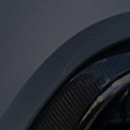
توصيل
من
مطار
القاهرة
الى
الاسكندرية
توصيل
من
مطار
القاهرة
لجميع
المدن
المصرية