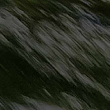
حجز
ليموزين
مرسى
مطروح
حجز
ليموزين
مطار
سفنكس
خدمة
ليموزين
الغردقة
ليموزين