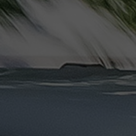
دهب
الى
القاهرة
والعكس
ليموزين
مرسيدس
ايجار
بالسائق
فى
مصر
ليموزين
مطار
العلمين
الجديدة