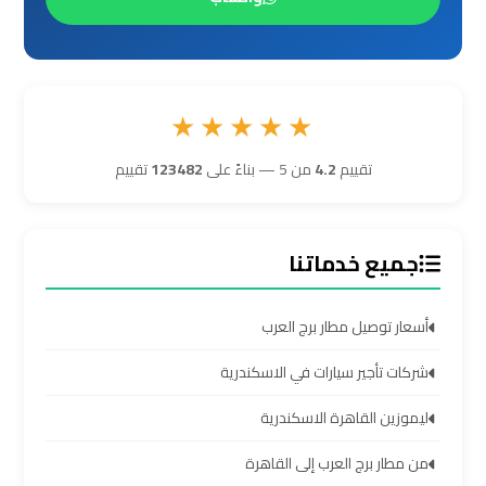
ليموزين
برج
العرب
★★★★★
مرسي
مطروح
تقييم
4.2
من 5 — بناءً على
123482
تقييم
ليموزين
برج
جميع خدماتنا
العرب
شرم
أسعار توصيل مطار برج العرب
الشيخ
شركات تأجير سيارات في الاسكندرية
ليموزين
ليموزين القاهرة الاسكندرية
برج
العرب
من مطار برج العرب إلى القاهرة