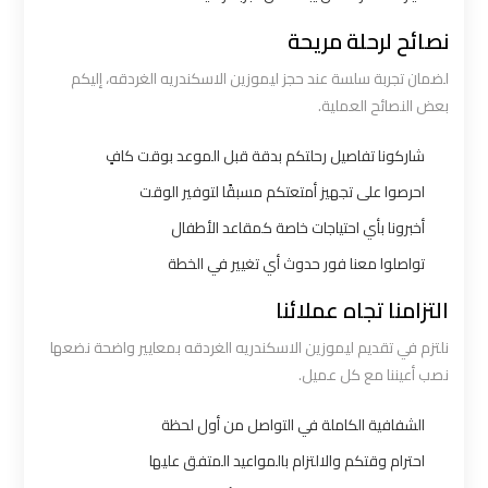
ليموزين
نصائح لرحلة مريحة
الاسكندرية
لضمان تجربة سلسة عند حجز ليموزين الاسكندريه الغردقه، إليكم
القاهرة
بعض النصائح العملية.
ليموزين
شاركونا تفاصيل رحلتكم بدقة قبل الموعد بوقت كافٍ
الاسكندريه
احرصوا على تجهيز أمتعتكم مسبقًا لتوفير الوقت
الغردقه
أخبرونا بأي احتياجات خاصة كمقاعد الأطفال
تواصلوا معنا فور حدوث أي تغيير في الخطة
ليموزين
التزامنا تجاه عملائنا
الاسكندريه
الي
نلتزم في تقديم ليموزين الاسكندريه الغردقه بمعايير واضحة نضعها
السويس
نصب أعيننا مع كل عميل.
الشفافية الكاملة في التواصل من أول لحظة
ليموزين
احترام وقتكم والالتزام بالمواعيد المتفق عليها
الاسكندريه