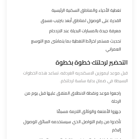
اكتوبر
تغطية الأحياء والمناطق السكنية الرئيسية
القدرة على الوصول لمناطق أبعد بترتيب مسبق
ليموزين
معرفة جيدة بالمسارات البديلة عند الازدحام
مطار
القاهرة
تحديث مستمر لخرائط التغطية بما يتماشى مع التوسع
أسعار
العمراني
التحضير لرحلتك خطوة بخطوة
ليموزين
قبل موعد ليموزين الاسكندريه الغردقه، تساعد هذه الخطوات
مطار
البسيطة في ضمان بداية سلسة لرحلتكم.
القاهرة
الخط
راجعوا موعد ونقطة الانطلاق المتفق عليها قبل يوم من
الساخن
الرحلة
جهزوا الأمتعة والوثائق اللازمة مسبقًا
ليموزين
تأكدوا من رقم التواصل الذي سيستخدمه السائق للوصول
مطار
إليكم
القاهرة