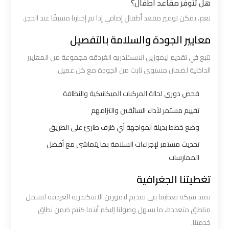
هل تتوفر مقاعد أطفال؟
نعم، يمكن توفير مقعد أطفال إضافي إذا تم إخبارنا مسبقًا عند الحجز.
ليموزين
القاهرة
معايير الجودة والسلامة بالتفصيل
اسكندرية
نتبع في تقديم ليموزين الاسكندريه الغردقه مجموعة من المعايير
الداخلية لضمان مستوى ثابت من الجودة مع كل عميل.
ليموزين
المطار
فحص دوري لحالة المركبات الميكانيكية والنظافة
الخط
تقييم مستمر لأداء السائقين والتزامهم
الساخن
وضع خطط بديلة لمواجهة أي ظرف طارئ على الطريق
تحديث مستمر لإجراءات السلامة بما يتماشى مع أفضل
ليموزين
الممارسات
توصيل
تغطيتنا الجغرافية
المطار
تمتد شبكة تغطيتنا في تقديم ليموزين الاسكندريه الغردقه لتشمل
ليموزين
مناطق متعددة، ما يسهل وصولنا إليكم أينما كنتم ضمن نطاق
مطار
خدمتنا.