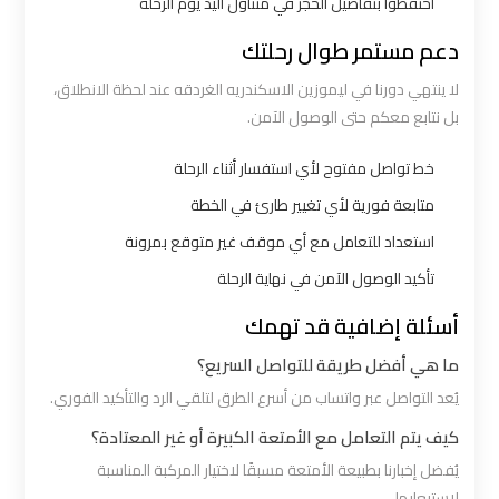
احتفظوا بتفاصيل الحجز في متناول اليد يوم الرحلة
الي
دعم مستمر طوال رحلتك
اسكندرية
لا ينتهي دورنا في ليموزين الاسكندريه الغردقه عند لحظة الانطلاق،
ليموزين
بل نتابع معكم حتى الوصول الآمن.
مطار
خط تواصل مفتوح لأي استفسار أثناء الرحلة
برج
العرب
متابعة فورية لأي تغيير طارئ في الخطة
الي
استعداد للتعامل مع أي موقف غير متوقع بمرونة
مرسي
تأكيد الوصول الآمن في نهاية الرحلة
مطروح
أسئلة إضافية قد تهمك
ليموزين
ما هي أفضل طريقة للتواصل السريع؟
من
يُعد التواصل عبر واتساب من أسرع الطرق لتلقي الرد والتأكيد الفوري.
الاسكندرية
كيف يتم التعامل مع الأمتعة الكبيرة أو غير المعتادة؟
الى
يُفضل إخبارنا بطبيعة الأمتعة مسبقًا لاختيار المركبة المناسبة
مطار
لاستيعابها.