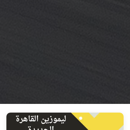
خدمة
ليموزين
مطار
القاهرة
خدمه
vip
رقم
تليفون
ليموزين
مطار
القاهرة
رقم