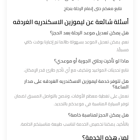
ليموزين
نتابع معكم حتى إتمام الرحلة بنجاح
بالقاهرة
أسئلة شائعة عن ليموزين الاسكندريه الغردقه
هل يمكن تعديل موعد الرحلة بعد الحجز؟
شركات
ليموزين
نعم، يمكن تعديل الموعد بسهولة طالما تم إخبارنا بوقت كافٍ
في
مسبقًا.
القاهرة
ماذا لو تأخرت رحلتي الجوية أو موعدي؟
نتابع تحديثات المواعيد ونتكيف مع أي تأخير طارئ قدر الإمكان.
شركة
هل تتوفر خدمة ليموزين الاسكندريه الغردقه على مدار
ليموزين
الساعة؟
القاهرة
نعمل على تغطية معظم الأوقات، وننصح بالتواصل المسبق لضمان
توفر السيارة المناسبة في موعدكم بالتحديد.
شركة
هل يمكن الحجز لمناسبة خاصة؟
ليموزين
بالتأكيد، يمكننا تخصيص الخدمة لتناسب طبيعة مناسبتكم الخاصة.
مطار
لمن هذه الخدمة؟
القاهرة