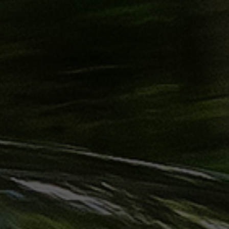
حجز
ليموزين
الساحل
الشمالي
حجز
ليموزين
العين
السخنة
حجز
ليموزين
شرم
الشيخ