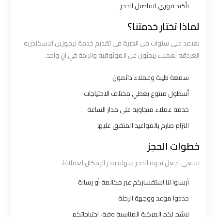
تأكيد فوري لتفاصيل الحجز
شركات
لماذا تختار خدمتنا؟
توصيل
نعتمد على سنوات من الخبرة في تقديم خدمة ليموزين الاسكندريه
من
الغردقه لعملاء يبحثون عن الموثوقية والراحة في آنٍ واحد.
مطار
القاهرة
سمعة طيبة وعملاء دائمون
أسطول متنوع يغطي مختلف الاحتياجات
شركات
خدمة عملاء متجاوبة على مدار الساعة
ليموزين
التزام صارم بالمواعيد المتفق عليها
القاهرة
خطوات الحجز
شركات
نسعى لجعل تجربة الحجز سهلة قدر الإمكان لعملائنا.
ليموزين
أرسلوا لنا استفساركم عبر مكالمة أو رسالة
المطار
حددوا موعد ووجهة الرحلة
شركات
نرشح لكم المركبة المناسبة وفق احتياجاتكم