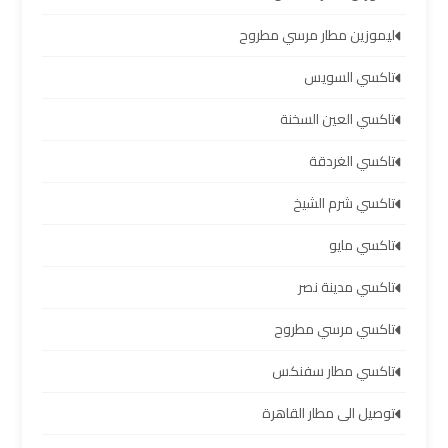
مطار
برج
ليموزين مطار مرسي مطروح
العرب
تاكسي السويس
ليموزين
تاكسي العين السخنة
برج
تاكسي الغردقة
العرب
العجمي
تاكسي شرم الشيخ
تاكسي مايو
ليموزين
برج
تاكسي مدينة نصر
العرب
تاكسي مرسي مطروح
العاصمة
تاكسي مطار سفنكس
ليموزين
توصيل الى مطار القاهرة
برج