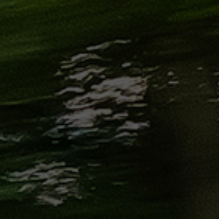
الاسكندرية
من
مطار
برج
العرب
إلى
القاهرة
ايجار
سارات
مرسيدس
حجز
ليموزين
اسكندرية