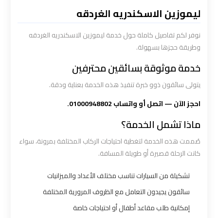
القاهرة
ليموزين الاسكندريه الغردقه
سيارة
نوفر لكم تفاصيل كاملة حول خدمة ليموزين الاسكندريه الغردقه
خاصة
وطريقة حجزها بسهولة.
بالسائق
خدمة موثوقة بسائقين محترفين
يتولى سائقون ذوو خبرة تنفيذ هذه الخدمة بعناية ودقة.
شركات
الليموزين
احجز الآن — اتصل أو واتساب 01000948802.
فى
ماذا تشمل الخدمة؟
القاهرة
صُممت هذه الخدمة لتغطية احتياجات الركاب المختلفة بمرونة، سواء
كانت الرحلة قصيرة أو طويلة المسافة.
شركات
الليموزين
تشكيلة من السيارات تناسب مختلف الأعداد والميزانيات
في
سائقون يجيدون التعامل مع الظروف المرورية المختلفة
مطار
إمكانية طلب مقاعد أطفال أو احتياجات خاصة
القاهرة