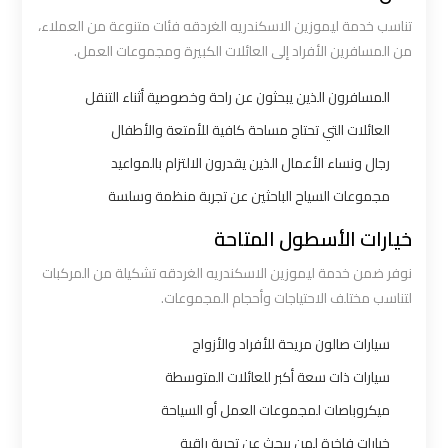
تناسب خدمة ليموزين الاسكندريه الغردقه فئات متنوعة من العملاء،
من المسافرين الأفراد إلى العائلات الكبيرة ومجموعات العمل.
شركه
ليموزين
المسافرون الذين يبحثون عن راحة وخصوصية أثناء التنقل
في
العائلات التي تحتاج مساحة كافية للأمتعة والأطفال
القاهره
رجال ونساء الأعمال الذين يقدرون الالتزام بالمواعيد
ليموزين
مجموعات السياح الباحثين عن تجربة منظمة وسلسة
اسكندرية
خيارات الأسطول المتاحة
القاهرة
نوفر ضمن خدمة ليموزين الاسكندريه الغردقه تشكيلة من المركبات
لتناسب مختلف الاحتياجات وأحجام المجموعات.
ليموزين
الإسكندرية
سيارات صالون مريحة للأفراد والأزواج
من
سيارات ذات سعة أكبر للعائلات المتوسطة
مطار
ميكروباصات لمجموعات العمل أو السياحة
القاهرة
خيارات فاخرة لمن يبحث عن تجربة راقية