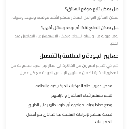
هل يمكن تتبع موقع السائق؟
ليموزين
يمكن للسائق التواصل المباشر معكم لتأكيد موقعه وموعد وصوله.
برج
هل يمكن الدفع نقدًا أم يوجد وسائل أخرى؟
العرب
نوفر مرونة في وسيلة السداد، ويمكن الاستفسار عن التفاصيل عند
الغردقة
الحجز.
معايير الجودة والسلامة بالتفصيل
ليموزين
برج
نتبع في تقديم ليموزين من القاهرة الى مطار برج العرب مجموعة من
العرب
المعايير الداخلية لضمان مستوى ثابت من الجودة مع كل عميل.
اسكندرية
فحص دوري لحالة المركبات الميكانيكية والنظافة
تقييم مستمر لأداء السائقين والتزامهم
ليموزين
برج
وضع خطط بديلة لمواجهة أي ظرف طارئ على الطريق
العرب
تحديث مستمر لإجراءات السلامة بما يتماشى مع أفضل
القاهرة
الممارسات