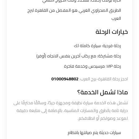
أخبرنا بوقت رحلتك، سنحدد وقت الخروج المثالي
شرم
الشيخ
الطريق الصحراوي الغربي هو المفضل من القاهرة لبرج
العرب
ليموزين
خيارات الرحلة
الاسكندريه
مطروح
رحلة فردية: سيارة كاملة لك
رحلة مشتركة: مع ركاب آخرين بنفس الاتجاه (أوفر)
ليموزين
رحلة VIP: مرسيدس وخدمة فاخرة
البحر
احجز رحلة القاهرة-برج العرب:
01000948802
الأحمر
من
ماذا تشمل الخدمة؟
مطار
تشمل هذه الخدمة سيارة نظيفة ومجهزة جيدًا، وسائقًا محترفًا على
القاهرة
دراية تامة بالطرق والمسارات المناسبة، بالإضافة إلى متابعة دقيقة
لموعد وصولكم أو انطلاقكم.
ليموزين
السخنة
سيارات حديثة يتم صيانتها بانتظام