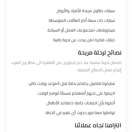
القاهرة
سيارات صالون مريحة للأفراد والأزواج
سيارات ذات سعة أكبر للعائلات المتوسطة
ليموزين
من
ميكروباصات لمجموعات العمل أو السياحة
القاهرة
خيارات فاخرة لمن يبحث عن تجربة راقية
للاسكندرية
نصائح لرحلة مريحة
ليموزين
لضمان تجربة سلسة عند حجز ليموزين من القاهرة الى مطار برج العرب،
إليكم بعض النصائح العملية.
من
مطار
شاركونا تفاصيل رحلتكم بدقة قبل الموعد بوقت كافٍ
القاهرة
احرصوا على تجهيز أمتعتكم مسبقًا لتوفير الوقت
أخبرونا بأي احتياجات خاصة كمقاعد الأطفال
مطار
القاهرة
تواصلوا معنا فور حدوث أي تغيير في الخطة
ليموزين
التزامنا تجاه عملائنا