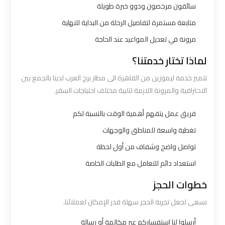
سائقون مرخصون وذوو خبرة طويلة
ليموزين
متابعة مستمرة لتفاصيل الرحلة من البداية للنهاية
القاهرة
مرونة في تعديل المواعيد عند الحاجة
اسكندرية
لماذا تختار خدمتنا؟
ليموزين
تتميز خدمة ليموزين من القاهرة الى مطار برج العرب لدينا بالجمع بين
المطار
الاحترافية والمرونة اللازمة لتلبية مختلف احتياجات السفر.
الخط
فريق عمل يتفهم أهمية الوقت بالنسبة لكم
الساخن
تغطية واسعة للمناطق والوجهات
تواصل واضح وشفاف من أول لحظة
ليموزين
توصيل
استعداد دائم للتعامل مع الطلبات الخاصة
المطار
خطوات الحجز
نسعى لجعل تجربة الحجز سهلة قدر الإمكان لعملائنا.
ليموزين
مطار
أرسلوا لنا استفساركم عبر مكالمة أو رسالة