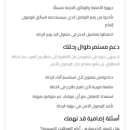
الساحل
الشمالي
جهزوا الأمتعة والوثائق اللازمة مسبقًا
تأكدوا من رقم التواصل الذي سيستخدمه السائق للوصول
خدمات
إليكم
ليموزين
احتفظوا بتفاصيل الحجز في متناول اليد يوم الرحلة
برج
دعم مستمر طوال رحلتك
العرب
لا ينتهي دورنا في ليموزين من القاهرة الى مطار برج العرب عند لحظة
الانطلاق، بل نتابع معكم حتى الوصول الآمن.
ليموزين
مطار
خط تواصل مفتوح لأي استفسار أثناء الرحلة
برج
متابعة فورية لأي تغيير طارئ في الخطة
العرب
استعداد للتعامل مع أي موقف غير متوقع بمرونة
والإسكندرية
تأكيد الوصول الآمن في نهاية الرحلة
شركات
أسئلة إضافية قد تهمك
توصيل
هل تتوفر الخدمة في أيام العطلات الرسمية؟