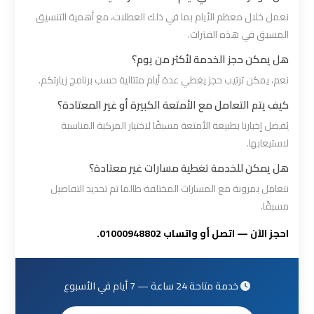
مطار
نعمل خلال معظم الأيام بما في ذلك العطلات، مع أهمية التنسيق
برج
المسبق في هذه الفترات.
العرب
هل يمكن حجز الخدمة لأكثر من يوم؟
ليموزين
نعم، يمكن ترتيب حجز يغطي عدة أيام متتالية حسب برنامج زيارتكم.
برج
كيف يتم التعامل مع الأمتعة الكبيرة أو غير المعتادة؟
العرب
يُفضل إخبارنا بطبيعة الأمتعة مسبقًا لاختيار المركبة المناسبة
العجمي
لاستيعابها.
هل يمكن للخدمة تغطية مسارات غير معتادة؟
ليموزين
نتعامل بمرونة مع المسارات المختلفة طالما تم تحديد التفاصيل
برج
مسبقًا.
العرب
احجز الآن — اتصل أو واتساب 01000948802.
العاصمة
ليموزين
خدمة متاحة 24 ساعة — 7 أيام في الأسبوع
برج