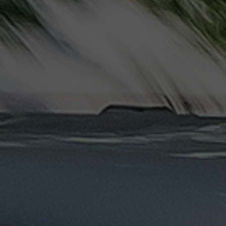
دهب
الى
القاهرة
والعكس
ليموزين
مرسيدس
ايجار
بالسائق
فى
مصر
ليموزين
مطار
العلمين
الجديدة