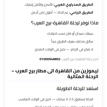
الطريق الصحراوي الغربي:
الأسرع والأقل إشارات
ليموزين
الطريق الزراعي:
عبر الدلتا — أطول لكن أجمل
الاسكندرية
القاهرة
ماذا نوفر لرحلة القاهرة-برج العرب؟
سيارات سيدان أو فان حسب احتياجك
ليموزين
الاسكندريه
سائق محترف يعرف الطريق جيداً
الغردقه
لا ضياع في الزحام — نخرج في الوقت الصحيح
احجز رحلة القاهرة-برج العرب:
01000948802
ليموزين
الاسكندريه
ليموزين من القاهرة الى مطار برج العرب –
الي
الرحلة المثالية
السويس
استعد للرحلة الطويلة
ليموزين
الرحلة تستغرق 2.5-3 ساعات — اخرج في الوقت المناسب
الاسكندريه