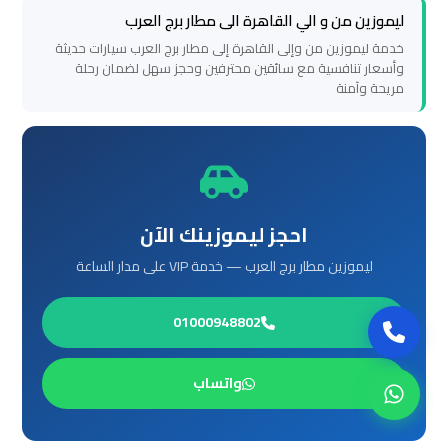
العرب
ليموزين من و الي القاهرة الى مطار برج العرب
خدمة ليموزين من وإلى القاهرة إلى مطار برج العرب سيارات حديثة
حجز
وأسعار تنافسية مع سائقين محترفين وحجز سهل لضمان رحلة
ليموزين
مريحة وآمنة
مطار
برج
العرب
تاكسي
احجز ليموزينك الآن
من
ليموزين مطار برج العرب — خدمة VIP على مدار الساعة
مطار
برج
01000948802
العرب
واتساب
ليموزين
المطار