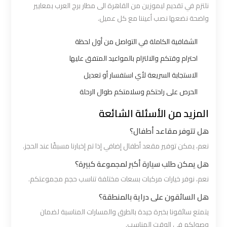
نلتزم في تقديم ليموزين من القاهرة الى مطار برج العرب بمعايير
ليموزين
واضحة نضعها نصب أعيننا مع كل عميل.
مطار
شرم
الشفافية الكاملة في التواصل من أول لحظة
الشيخ
احترام وقتكم والالتزام بالمواعيد المتفق عليها
الاستجابة السريعة لأي استفسار أو تعديل
ليموزين
الحرص على راحتكم وسلامتكم طوال الرحلة
مطار
الغردقة
المزيد من الأسئلة الشائعة
هل تتوفر مقاعد أطفال؟
ليموزين
نعم، يمكن توفير مقعد أطفال إضافي إذا تم إخبارنا مسبقًا عند الحجز.
مرسي
هل يمكن طلب سيارة أكبر لمجموعة كبيرة؟
مطروح
نعم، نوفر خيارات مركبات بسعات مختلفة تناسب حجم مجموعتكم.
هل السائقون على دراية بالمنطقة؟
ليموزين
رأس
يتمتع سائقونا بخبرة جيدة بالطرق والمسارات المناسبة لضمان
سدر
وصولكم في الوقت المناسب.