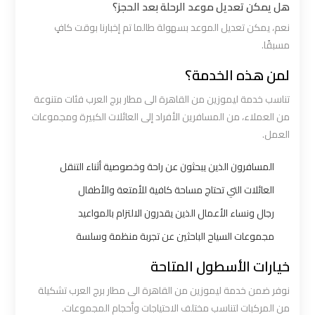
هل يمكن تعديل موعد الرحلة بعد الحجز؟
الي
نعم، يمكن تعديل الموعد بسهولة طالما تم إخبارنا بوقت كافٍ
اسكندرية
مسبقًا.
لمن هذه الخدمة؟
ليموزين
مطار
تناسب خدمة ليموزين من القاهرة الى مطار برج العرب فئات متنوعة
برج
من العملاء، من المسافرين الأفراد إلى العائلات الكبيرة ومجموعات
العرب
العمل.
الي
مرسي
المسافرون الذين يبحثون عن راحة وخصوصية أثناء التنقل
مطروح
العائلات التي تحتاج مساحة كافية للأمتعة والأطفال
رجال ونساء الأعمال الذين يقدرون الالتزام بالمواعيد
ليموزين
مجموعات السياح الباحثين عن تجربة منظمة وسلسة
من
خيارات الأسطول المتاحة
الاسكندرية
الى
نوفر ضمن خدمة ليموزين من القاهرة الى مطار برج العرب تشكيلة
مطار
من المركبات لتناسب مختلف الاحتياجات وأحجام المجموعات.