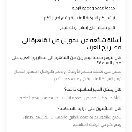
اكتوبر
حددوا موعد ووجهة الرحلة
نرشح لكم المركبة المناسبة وفق احتياجاتكم
ليموزين
نتابع معكم حتى إتمام الرحلة بنجاح
مطار
القاهرة
أسئلة شائعة عن ليموزين من القاهرة الى
أسعار
مطار برج العرب
هل تتوفر خدمة ليموزين من القاهرة الى مطار برج العرب على
مدار الساعة؟
ليموزين
مطار
نعمل على تغطية معظم الأوقات، وننصح بالتواصل المسبق لضمان
توفر السيارة المناسبة في موعدكم بالتحديد.
القاهرة
الخط
هل يمكن الحجز لمناسبة خاصة؟
الساخن
بالتأكيد، يمكننا تخصيص الخدمة لتناسب طبيعة مناسبتكم الخاصة.
هل السائقون على دراية بالمنطقة؟
ليموزين
يتمتع سائقونا بخبرة جيدة بالطرق والمسارات المناسبة لضمان
مطار
وصولكم في الوقت المناسب.
القاهرة