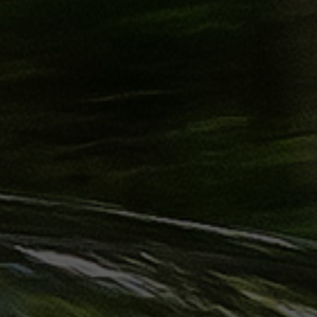
حجز
ليموزين
الساحل
الشمالي
حجز
ليموزين
العين
السخنة
حجز
ليموزين
شرم
الشيخ