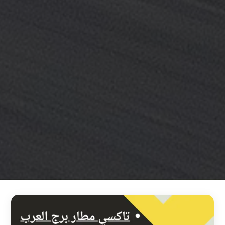
خدمة
ليموزين
مطار
القاهرة
خدمه
vip
رقم
تليفون
ليموزين
مطار
القاهرة
رقم