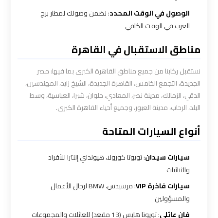
الوصول في الوقت المحدد
: نضمن وصولك لمطار برج
شركات
العرب في الوقت الكافي
توصيل
مناطق الاستقبال في القاهرة
من
مطار
نستقبل ركابنا من جميع مناطق القاهرة الكبرى بما فيها: مصر
القاهرة
الجديدة، التجمع الخامس، القاهرة الجديدة، الشيخ زايد، المهندسين،
الدقي، الزمالك، مدينة نصر، المعادي، حلوان، شبرا، العباسية، وسط
شركات
البلد، الرحاب، مدينة العبور، وجميع أحياء القاهرة الكبرى.
ليموزين
أنواع السيارات المتاحة
القاهرة
سيارات سيدان
: تويوتا كورولا، هيونداي إلنترا للأفراد
شركات
والثنائيات
ليموزين
المطار
سيارات فاخرة VIP
: مرسيدس، BMW لرجال الأعمال
والمسؤولين
شركات
فان عائلي
: تويوتا هايس (13 مقعد) للعائلات والمجموعات