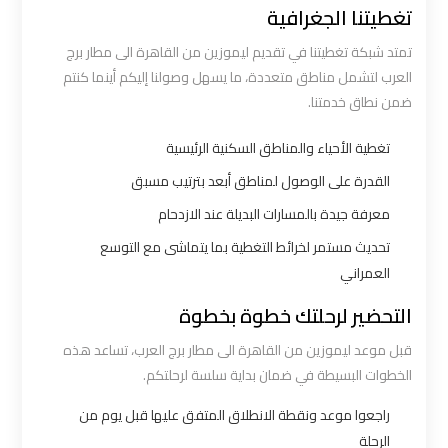
تغطيتنا الجغرافية
ليموزين
تمتد شبكة تغطيتنا في تقديم ليموزين من القاهرة الى مطار برج
برج
العرب لتشمل مناطق متعددة، ما يسهل وصولنا إليكم أينما كنتم
العرب
ضمن نطاق خدمتنا.
مرسي
مطروح
تغطية الأحياء والمناطق السكنية الرئيسية
القدرة على الوصول لمناطق أبعد بترتيب مسبق
ليموزين
معرفة جيدة بالمسارات البديلة عند الازدحام
برج
تحديث مستمر لخرائط التغطية بما يتماشى مع التوسع
العرب
العمراني
شرم
الشيخ
التحضير لرحلتك خطوة بخطوة
قبل موعد ليموزين من القاهرة الى مطار برج العرب، تساعد هذه
ليموزين
الخطوات البسيطة في ضمان بداية سلسة لرحلتكم.
برج
راجعوا موعد ونقطة الانطلاق المتفق عليها قبل يوم من
العرب
الرحلة