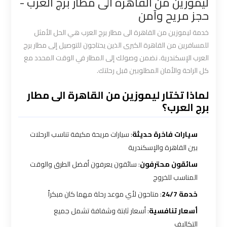
ليموزين من القاهرة الى مطار برج العرب -
القاهرة
حجز مريح وآمن
خدمة ليموزين من القاهرة الى مطار برج العرب هي الحل الأمثل
سيارة
للمسافرين من القاهرة الكبرى الذين يحتاجون للتوصيل إلى مطار برج
خاصة
العرب الإسكندرية. نضمن وصولك إلى المطار في الوقت المحدد مع
بالسائق
كل الراحة والأمان المطلوبين قبل رحلتك.
شركات
لماذا تختار ليموزين من القاهرة الى مطار
برج العرب؟
الليموزين
فى
القاهرة
سيارات فاخرة حديثة
: سيارات مريحة مكيفة تناسب الرحلات
بين القاهرة والإسكندرية
شركات
سائقون محترفون
: سائقون يعرفون أفضل الطرق والوقت
الليموزين
المناسب للخروج
في
خدمة 24/7
: متاحون لأي موعد رحلة مهما كان مبكراً
مطار
أسعار تنافسية
: أسعار ثابتة وشفافة تشمل جميع
القاهرة
التكاليف