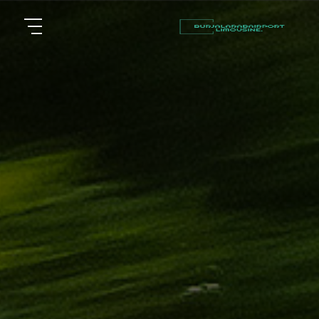
أسعار
الرئيسية
توصيل
مطار
من نحن
برج
العرب
مقالات
شركات
خدماتنا
تأجير
سيارات
اتصل بنا
في
الاسكندرية
EN
AR
ليموزين
القاهرة