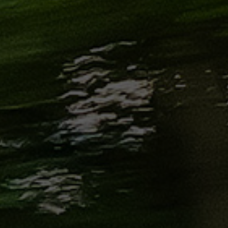
الاسكندرية
من
مطار
برج
العرب
إلى
القاهرة
ايجار
سارات
مرسيدس
حجز
ليموزين
اسكندرية