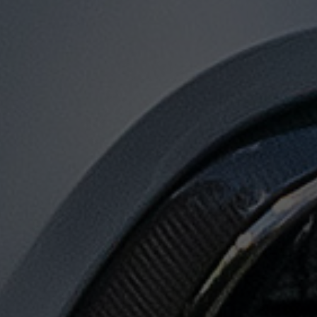
توصيل
من
مطار
القاهرة
الى
الاسكندرية
توصيل
من
مطار
القاهرة
لجميع
المدن
المصرية