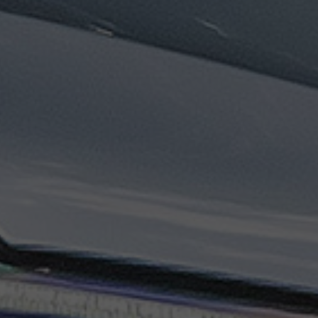
ليموزين
مطار
مرسي
مطروح
تاكسي
السويس
تاكسي
العين
السخنة
تاكسي
الغردقة