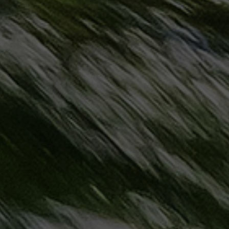
حجز
ليموزين
مرسى
مطروح
حجز
ليموزين
مطار
سفنكس
خدمة
ليموزين
الغردقة
ليموزين