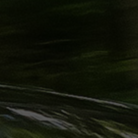
حجز
ليموزين
الساحل
الشمالي
حجز
ليموزين
العين
السخنة
حجز
ليموزين
شرم
الشيخ