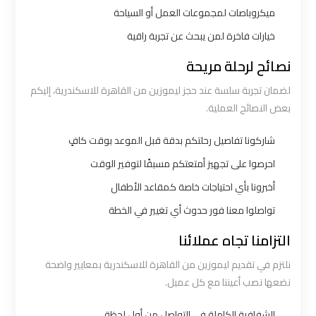
ميكروباصات لمجموعات العمل أو السياحة
ليموزين
خيارات فاخرة لمن يبحث عن تجربة راقية
الاسكندرية
القاهرة
نصائح لرحلة مريحة
لضمان تجربة سلسة عند حجز ليموزين من القاهرة للاسكندرية، إليكم
ليموزين
بعض النصائح العملية.
الاسكندريه
الغردقه
شاركونا تفاصيل رحلتكم بدقة قبل الموعد بوقت كافٍ
احرصوا على تجهيز أمتعتكم مسبقًا لتوفير الوقت
ليموزين
أخبرونا بأي احتياجات خاصة كمقاعد الأطفال
الاسكندريه
تواصلوا معنا فور حدوث أي تغيير في الخطة
الي
التزامنا تجاه عملائنا
السويس
نلتزم في تقديم ليموزين من القاهرة للاسكندرية بمعايير واضحة
ليموزين
نضعها نصب أعيننا مع كل عميل.
الاسكندريه
الشفافية الكاملة في التواصل من أول لحظة