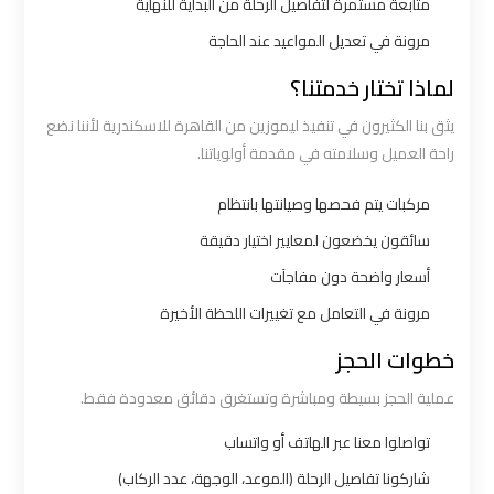
متابعة مستمرة لتفاصيل الرحلة من البداية للنهاية
مرونة في تعديل المواعيد عند الحاجة
شركات
توصيل
لماذا تختار خدمتنا؟
من
يثق بنا الكثيرون في تنفيذ ليموزين من القاهرة للاسكندرية لأننا نضع
مطار
راحة العميل وسلامته في مقدمة أولوياتنا.
القاهرة
مركبات يتم فحصها وصيانتها بانتظام
شركات
سائقون يخضعون لمعايير اختيار دقيقة
ليموزين
أسعار واضحة دون مفاجآت
القاهرة
مرونة في التعامل مع تغييرات اللحظة الأخيرة
خطوات الحجز
شركات
ليموزين
عملية الحجز بسيطة ومباشرة وتستغرق دقائق معدودة فقط.
المطار
تواصلوا معنا عبر الهاتف أو واتساب
شاركونا تفاصيل الرحلة (الموعد، الوجهة، عدد الركاب)
شركات