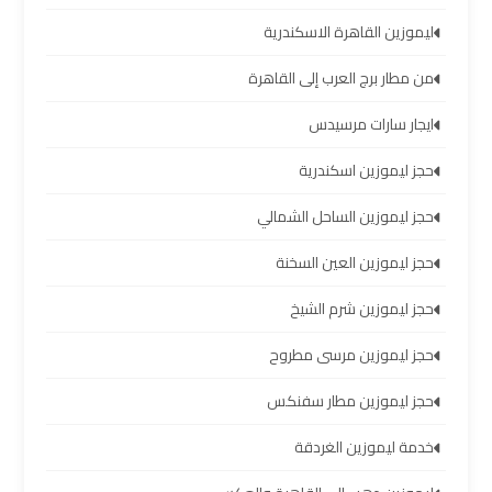
الساحل
الشمالي
ليموزين القاهرة الاسكندرية
من مطار برج العرب إلى القاهرة
خدمات
ليموزين
ايجار سارات مرسيدس
برج
حجز ليموزين اسكندرية
العرب
حجز ليموزين الساحل الشمالي
ليموزين
حجز ليموزين العين السخنة
مطار
برج
حجز ليموزين شرم الشيخ
العرب
حجز ليموزين مرسى مطروح
والإسكندرية
حجز ليموزين مطار سفنكس
شركات
خدمة ليموزين الغردقة
توصيل