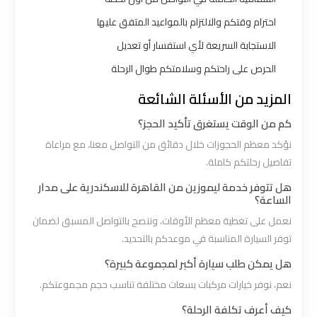
شرم
الشيخ
احترام وقتكم والالتزام بالمواعيد المتفق عليها
الاستجابة السريعة لأي استفسار أو تعديل
ليموزين
الحرص على راحتكم وسلامتكم طوال الرحلة
الاسكندريه
المزيد من الأسئلة الشائعة
مطروح
كم من الوقت يستغرق تأكيد الحجز؟
ليموزين
نؤكد معظم الحجوزات خلال دقائق من التواصل معنا، مع مراعاة
تفاصيل رحلتكم كاملة.
البحر
الأحمر
هل تتوفر خدمة ليموزين من القاهرة للاسكندرية على مدار
الساعة؟
من
مطار
نعمل على تغطية معظم الأوقات، وننصح بالتواصل المسبق لضمان
توفر السيارة المناسبة في موعدكم بالتحديد.
القاهرة
هل يمكن طلب سيارة أكبر لمجموعة كبيرة؟
ليموزين
نعم، نوفر خيارات مركبات بسعات مختلفة تناسب حجم مجموعتكم.
السخنة
كيف أعرف تكلفة الرحلة؟