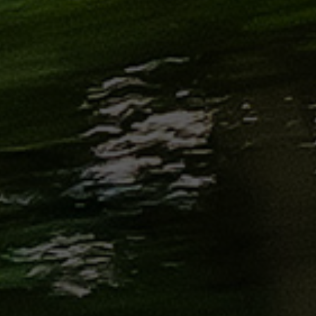
الاسكندرية
من
مطار
برج
العرب
إلى
القاهرة
ايجار
سارات
مرسيدس
حجز
ليموزين
اسكندرية