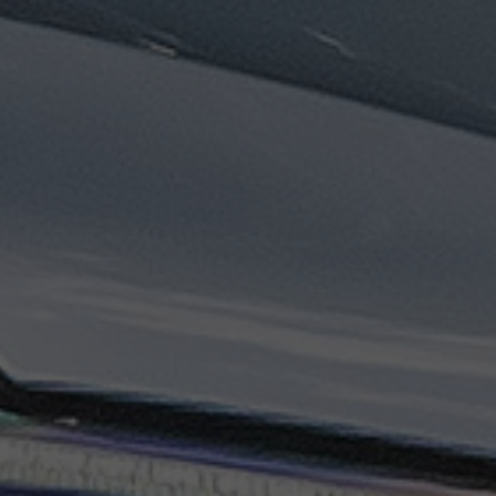
ليموزين
مطار
مرسي
مطروح
تاكسي
السويس
تاكسي
العين
السخنة
تاكسي
الغردقة