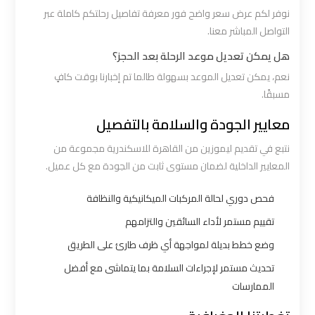
نوفر لكم عرض سعر واضح فور معرفة تفاصيل رحلتكم كاملة عبر
ليموزين
التواصل المباشر معنا.
القاهرة
هل يمكن تعديل موعد الرحلة بعد الحجز؟
اسكندرية
نعم، يمكن تعديل الموعد بسهولة طالما تم إخبارنا بوقت كافٍ
مسبقًا.
ليموزين
معايير الجودة والسلامة بالتفصيل
المطار
الخط
نتبع في تقديم ليموزين من القاهرة للاسكندرية مجموعة من
الساخن
المعايير الداخلية لضمان مستوى ثابت من الجودة مع كل عميل.
فحص دوري لحالة المركبات الميكانيكية والنظافة
ليموزين
تقييم مستمر لأداء السائقين والتزامهم
توصيل
المطار
وضع خطط بديلة لمواجهة أي ظرف طارئ على الطريق
تحديث مستمر لإجراءات السلامة بما يتماشى مع أفضل
ليموزين
الممارسات
مطار