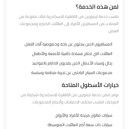
لمن هذه الخدمة؟
شركه
تناسب خدمة ليموزين من القاهرة للاسكندرية فئات متنوعة من
ليموزين
العملاء، من المسافرين الأفراد إلى العائلات الكبيرة ومجموعات
في
العمل.
القاهره
المسافرون الذين يبحثون عن راحة وخصوصية أثناء التنقل
العائلات التي تحتاج مساحة كافية للأمتعة والأطفال
ليموزين
رجال ونساء الأعمال الذين يقدرون الالتزام بالمواعيد
اسكندرية
القاهرة
مجموعات السياح الباحثين عن تجربة منظمة وسلسة
خيارات الأسطول المتاحة
ليموزين
نوفر ضمن خدمة ليموزين من القاهرة للاسكندرية تشكيلة من
الإسكندرية
المركبات لتناسب مختلف الاحتياجات وأحجام المجموعات.
من
مطار
سيارات صالون مريحة للأفراد والأزواج
القاهرة
سيارات ذات سعة أكبر للعائلات المتوسطة