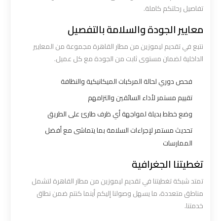
تفاصيل رحلتكم كاملة.
ليموزين
معايير الجودة والسلامة بالتفصيل
القاهرة
اسكندرية
نتبع في تقديم ليموزين من مطار القاهرة مجموعة من المعايير
الداخلية لضمان مستوى ثابت من الجودة مع كل عميل.
ليموزين
فحص دوري لحالة المركبات الميكانيكية والنظافة
المطار
تقييم مستمر لأداء السائقين والتزامهم
الخط
وضع خطط بديلة لمواجهة أي ظرف طارئ على الطريق
الساخن
تحديث مستمر لإجراءات السلامة بما يتماشى مع أفضل
الممارسات
ليموزين
توصيل
تغطيتنا الجغرافية
المطار
تمتد شبكة تغطيتنا في تقديم ليموزين من مطار القاهرة لتشمل
مناطق متعددة، ما يسهل وصولنا إليكم أينما كنتم ضمن نطاق
ليموزين
خدمتنا.
مطار