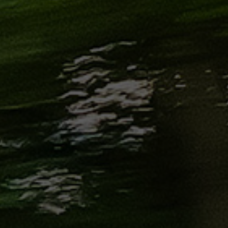
الاسكندرية
من
مطار
برج
العرب
إلى
القاهرة
ايجار
سارات
مرسيدس
حجز
ليموزين
اسكندرية