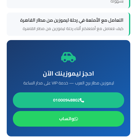
بسهولة
ليموزين
التعامل مع الأمتعة في رحلة ليموزين من مطار القاهرة
برج
كيف نتعامل مع أمتعتكم أثناء رحلة ليموزين من مطار القاهرة
العرب
الغردقة
ليموزين
برج
احجز ليموزينك الآن
العرب
ليموزين مطار برج العرب — خدمة VIP على مدار الساعة
اسكندرية
01000948802
ليموزين
برج
واتساب
العرب
القاهرة