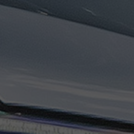
ليموزين
مطار
مرسي
مطروح
تاكسي
السويس
تاكسي
العين
السخنة
تاكسي
الغردقة