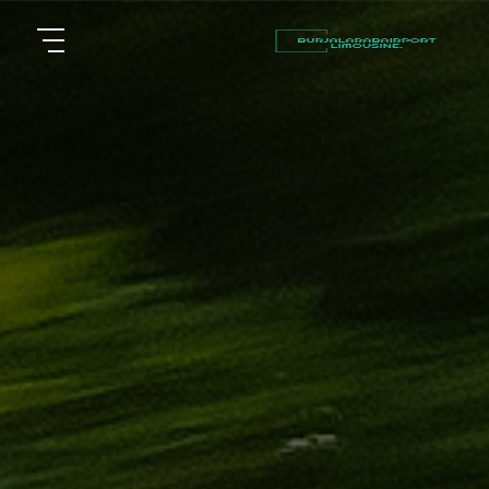
أسعار
الرئيسية
توصيل
مطار
من نحن
برج
العرب
مقالات
شركات
خدماتنا
تأجير
سيارات
اتصل بنا
في
الاسكندرية
EN
AR
ليموزين
القاهرة