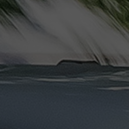
دهب
الى
القاهرة
والعكس
ليموزين
مرسيدس
ايجار
بالسائق
فى
مصر
ليموزين
مطار
العلمين
الجديدة