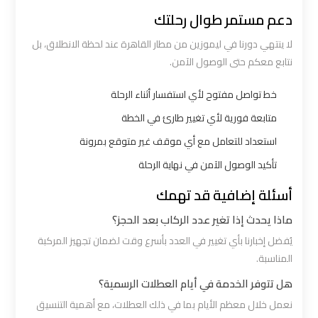
الي
دعم مستمر طوال رحلتك
اسكندرية
لا ينتهي دورنا في ليموزين من مطار القاهرة عند لحظة الانطلاق، بل
نتابع معكم حتى الوصول الآمن.
ليموزين
مطار
خط تواصل مفتوح لأي استفسار أثناء الرحلة
برج
متابعة فورية لأي تغيير طارئ في الخطة
العرب
استعداد للتعامل مع أي موقف غير متوقع بمرونة
الي
تأكيد الوصول الآمن في نهاية الرحلة
مرسي
مطروح
أسئلة إضافية قد تهمك
ماذا يحدث إذا تغير عدد الركاب بعد الحجز؟
ليموزين
يُفضل إخبارنا بأي تغيير في العدد بأسرع وقت لضمان تجهيز المركبة
من
المناسبة.
الاسكندرية
هل تتوفر الخدمة في أيام العطلات الرسمية؟
الى
نعمل خلال معظم الأيام بما في ذلك العطلات، مع أهمية التنسيق
مطار