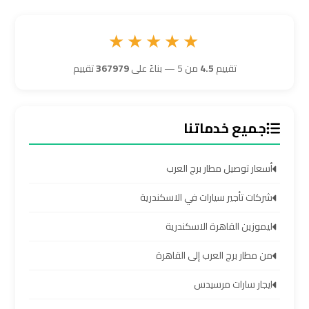
ليموزين
★★★★★
برج
العرب
تقييم
4.5
من 5 — بناءً على
367979
تقييم
مرسي
مطروح
جميع خدماتنا
ليموزين
برج
أسعار توصيل مطار برج العرب
العرب
شرم
شركات تأجير سيارات في الاسكندرية
الشيخ
ليموزين القاهرة الاسكندرية
ليموزين
من مطار برج العرب إلى القاهرة
برج
ايجار سارات مرسيدس
العرب