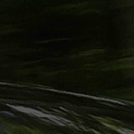
حجز
ليموزين
الساحل
الشمالي
حجز
ليموزين
العين
السخنة
حجز
ليموزين
شرم
الشيخ