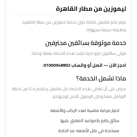
القاهرة
ليموزين من مطار القاهرة
سيارة
نوفر لكم تفاصيل كاملة حول خدمة ليموزين من مطار القاهرة
خاصة
وطريقة حجزها بسهولة.
بالسائق
خدمة موثوقة بسائقين محترفين
يتولى سائقون ذوو خبرة تنفيذ هذه الخدمة بعناية ودقة.
شركات
الليموزين
احجز الآن — اتصل أو واتساب 01000948802.
فى
ماذا تشمل الخدمة؟
القاهرة
نحرص على أن تغطي هذه الخدمة كل تفاصيل رحلتكم بدءًا من لحظة
التواصل معنا وحتى الوصول الآمن لوجهتكم.
شركات
الليموزين
اختيار مركبة مناسبة لعدد الركاب والأمتعة
في
سائق يلتزم بالمواعيد المتفق عليها
مطار
مساعدة في نقل الأمتعة عند الحاجة
القاهرة