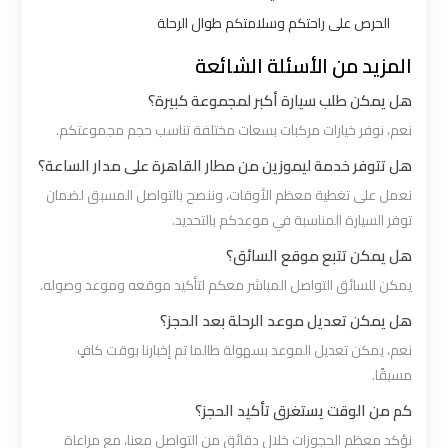
شرم
الحرص على راحتكم وسلامتكم طوال الرحلة
الشيخ
المزيد من الأسئلة الشائعة
ليموزين
هل يمكن طلب سيارة أكبر لمجموعة كبيرة؟
الاسكندريه
نعم، نوفر خيارات مركبات بسعات مختلفة تناسب حجم مجموعتكم.
مطروح
هل تتوفر خدمة ليموزين من مطار القاهرة على مدار الساعة؟
نعمل على تغطية معظم الأوقات، وننصح بالتواصل المسبق لضمان
ليموزين
توفر السيارة المناسبة في موعدكم بالتحديد.
البحر
هل يمكن تتبع موقع السائق؟
الأحمر
من
يمكن للسائق التواصل المباشر معكم لتأكيد موقعه وموعد وصوله.
مطار
هل يمكن تعديل موعد الرحلة بعد الحجز؟
القاهرة
نعم، يمكن تعديل الموعد بسهولة طالما تم إخبارنا بوقت كافٍ
مسبقًا.
ليموزين
كم من الوقت يستغرق تأكيد الحجز؟
السخنة
نؤكد معظم الحجوزات خلال دقائق من التواصل معنا، مع مراعاة