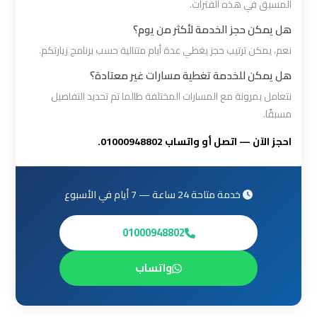
المسبق في هذه الفترات.
القاهرة
هل يمكن حجز الخدمة لأكثر من يوم؟
ليموزين
نعم، يمكن ترتيب حجز يغطي عدة أيام متتالية حسب برنامج زيارتكم.
من
هل يمكن للخدمة تغطية مسارات غير معتادة؟
القاهرة
نتعامل بمرونة مع المسارات المختلفة طالما تم تحديد التفاصيل
للاسكندرية
مسبقًا.
احجز الآن — اتصل أو واتساب 01000948802.
ليموزين
من
مطار
خدمة متاحة 24 ساعة — 7 أيام في الأسبوع
القاهرة
01000948802
مطار
واتساب
القاهرة
ليموزين