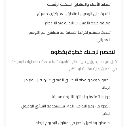
اكتوبر
تغطية الأحياء والمناطق السكنية الرئيسية
القدرة على الوصول لمناطق أبعد بترتيب مسبق
ليموزين
معرفة جيدة بالمسارات البديلة عند الازدحام
مطار
تحديث مستمر لخرائط التغطية بما يتماشى مع التوسع
القاهرة
العمراني
أسعار
التحضير لرحلتك خطوة بخطوة
ليموزين
قبل موعد ليموزين من مطار القاهرة، تساعد هذه الخطوات البسيطة
مطار
في ضمان بداية سلسة لرحلتكم.
القاهرة
راجعوا موعد ونقطة الانطلاق المتفق عليها قبل يوم من
الخط
الرحلة
الساخن
جهزوا الأمتعة والوثائق اللازمة مسبقًا
تأكدوا من رقم التواصل الذي سيستخدمه السائق للوصول
ليموزين
إليكم
مطار
احتفظوا بتفاصيل الحجز في متناول اليد يوم الرحلة
القاهرة