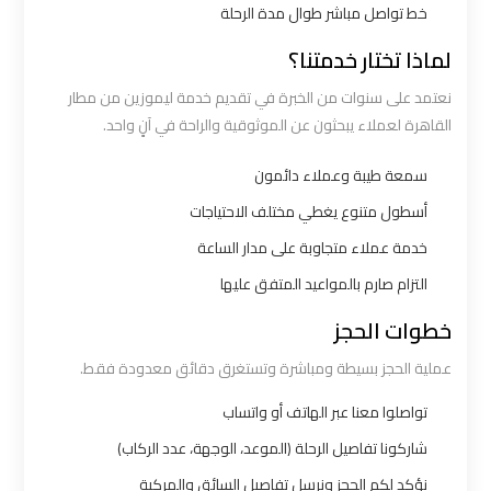
خط تواصل مباشر طوال مدة الرحلة
شركات
لماذا تختار خدمتنا؟
توصيل
نعتمد على سنوات من الخبرة في تقديم خدمة ليموزين من مطار
من
القاهرة لعملاء يبحثون عن الموثوقية والراحة في آنٍ واحد.
مطار
القاهرة
سمعة طيبة وعملاء دائمون
أسطول متنوع يغطي مختلف الاحتياجات
شركات
خدمة عملاء متجاوبة على مدار الساعة
ليموزين
التزام صارم بالمواعيد المتفق عليها
القاهرة
خطوات الحجز
شركات
عملية الحجز بسيطة ومباشرة وتستغرق دقائق معدودة فقط.
ليموزين
تواصلوا معنا عبر الهاتف أو واتساب
المطار
شاركونا تفاصيل الرحلة (الموعد، الوجهة، عدد الركاب)
شركات
نؤكد لكم الحجز ونرسل تفاصيل السائق والمركبة