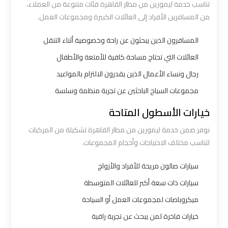
تناسب خدمة ليموزين من مطار القاهرة فئات متنوعة من العملاء،
من المسافرين الأفراد إلى العائلات الكبيرة ومجموعات العمل.
شركه
المسافرون الذين يبحثون عن راحة وخصوصية أثناء التنقل
ليموزين
في
العائلات التي تحتاج مساحة كافية للأمتعة والأطفال
القاهره
رجال ونساء الأعمال الذين يقدرون الالتزام بالمواعيد
مجموعات السياح الباحثين عن تجربة منظمة وسلسة
ليموزين
خيارات الأسطول المتاحة
اسكندرية
القاهرة
نوفر ضمن خدمة ليموزين من مطار القاهرة تشكيلة من المركبات
لتناسب مختلف الاحتياجات وأحجام المجموعات.
ليموزين
سيارات صالون مريحة للأفراد والأزواج
الإسكندرية
سيارات ذات سعة أكبر للعائلات المتوسطة
من
مطار
ميكروباصات لمجموعات العمل أو السياحة
القاهرة
خيارات فاخرة لمن يبحث عن تجربة راقية