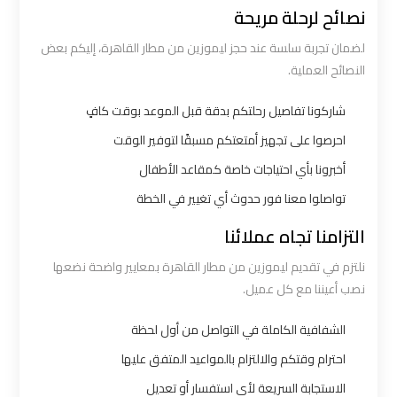
نصائح لرحلة مريحة
ليموزين
لضمان تجربة سلسة عند حجز ليموزين من مطار القاهرة، إليكم بعض
الاسكندرية
النصائح العملية.
القاهرة
شاركونا تفاصيل رحلتكم بدقة قبل الموعد بوقت كافٍ
ليموزين
احرصوا على تجهيز أمتعتكم مسبقًا لتوفير الوقت
الاسكندريه
أخبرونا بأي احتياجات خاصة كمقاعد الأطفال
الغردقه
تواصلوا معنا فور حدوث أي تغيير في الخطة
ليموزين
التزامنا تجاه عملائنا
الاسكندريه
نلتزم في تقديم ليموزين من مطار القاهرة بمعايير واضحة نضعها
الي
نصب أعيننا مع كل عميل.
السويس
الشفافية الكاملة في التواصل من أول لحظة
ليموزين
احترام وقتكم والالتزام بالمواعيد المتفق عليها
الاسكندريه
الاستجابة السريعة لأي استفسار أو تعديل