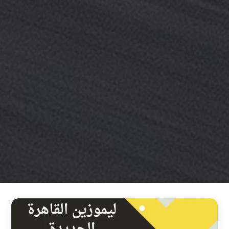
خدمة
ليموزين
مطار
القاهرة
خدمه
vip
رقم
تليفون
ليموزين
مطار
القاهرة
رقم