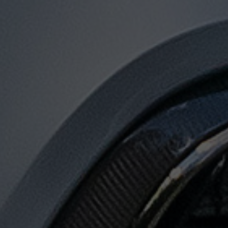
توصيل
من
مطار
القاهرة
الى
الاسكندرية
توصيل
من
مطار
القاهرة
لجميع
المدن
المصرية