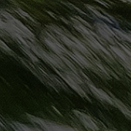
حجز
ليموزين
مرسى
مطروح
حجز
ليموزين
مطار
سفنكس
خدمة
ليموزين
الغردقة
ليموزين