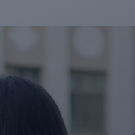
حجز
ليموزين
الساحل
الشمالي
حجز
ليموزين
العين
السخنة
حجز
ليموزين
شرم
الشيخ