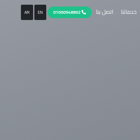
خدماتنا
اتصل بنا
AR
EN
01000948802