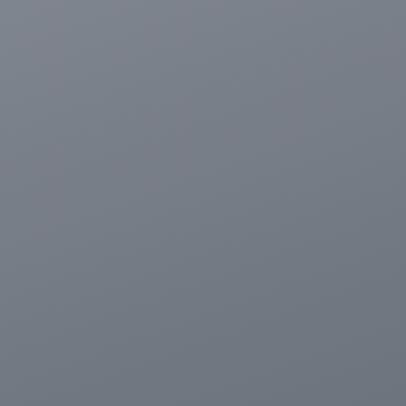
الاسكندرية
من
مطار
برج
العرب
إلى
القاهرة
ايجار
سارات
مرسيدس
حجز
ليموزين
اسكندرية