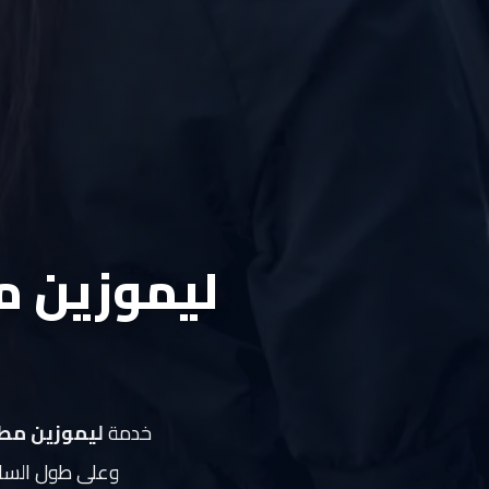
دهب
الى
القاهرة
والعكس
ليموزين
مرسيدس
ايجار
بالسائق
ليموزين مط
فى
مصر
ليموزين
مطار
العلمين
خدمة
ليموزين مطا
الجديدة
وعلى طول الساحل