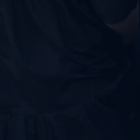
ليموزين
مطار
مرسي
مطروح
تاكسي
السويس
تاكسي
العين
السخنة
تاكسي
الغردقة