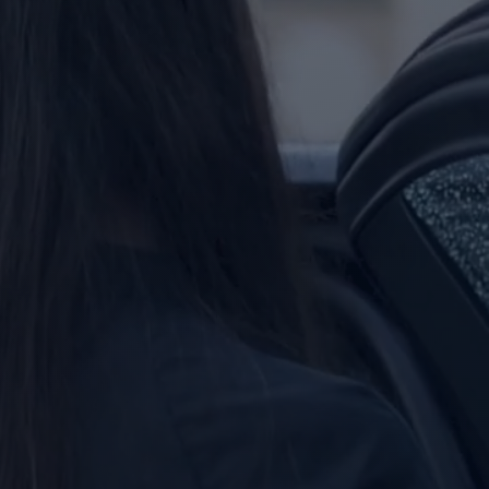
حجز
ليموزين
مرسى
مطروح
حجز
ليموزين
مطار
سفنكس
خدمة
ليموزين
الغردقة
ليموزين