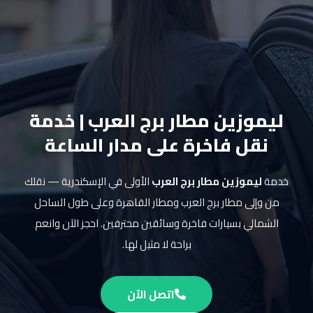
تاكسي
شرم
الشيخ
تاكسي
مايو
ليموزين مطار برج العرب | خدمة
نقل فاخرة على مدار الساعة
تاكسي
مدينة
خدمة
ليموزين مطار برج العرب
الأولى في الإسكندرية — نقلك
نصر
من وإلى مطار برج العرب ومطار القاهرة وعلى طول الساحل
الشمالي بسيارات فاخرة وسائقين محترفين. احجز الآن وانعم
تاكسي
براحة لا مثيل لها.
مرسي
مطروح
اتصل الآن
تاكسي