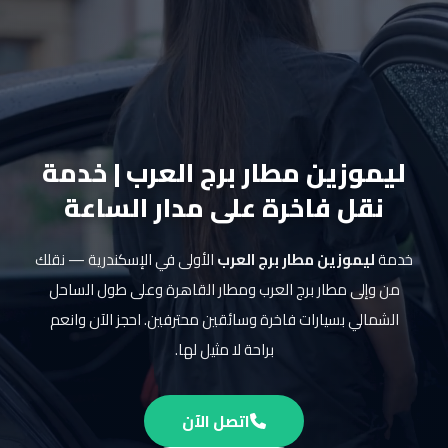
تاكسي
شرم
الشيخ
تاكسي
مايو
ليموزين مطار برج العرب | خدمة
نقل فاخرة على مدار الساعة
تاكسي
مدينة
خدمة
ليموزين مطار برج العرب
الأولى في الإسكندرية — نقلك
نصر
من وإلى مطار برج العرب ومطار القاهرة وعلى طول الساحل
الشمالي بسيارات فاخرة وسائقين محترفين. احجز الآن وانعم
تاكسي
براحة لا مثيل لها.
مرسي
مطروح
اتصل الآن
تاكسي