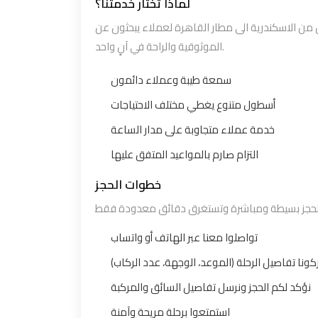
لماذا تختار خدمتنا؟
نعتمد على سنوات من الخبرة في تقديم خدمة اسعار ل
الموثوقية والراحة في آنٍ واحد.
سمعة طيبة وعملاء دائمون
أسطول متنوع يغطي مختلف الاحتياجات
خدمة عملاء متجاوبة على مدار الساعة
التزام صارم بالمواعيد المتفق عليها
خطوات الحجز
تواصلوا معنا عبر الهاتف أو واتساب
شاركونا تفاصيل الرحلة (الموعد، الوجهة، عدد الر
نؤكد لكم الحجز ونرسل تفاصيل السائق والمركبة
استمتعوا برحلة مريحة وآمنة