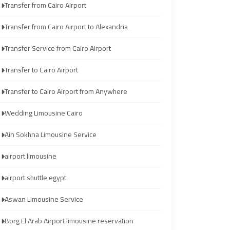
Transfer from Cairo Airport
Wedding
Wedding
Limousine
Limousine
Transfer from Cairo Airport to Alexandria
Cairo
Cairo
Transfer Service from Cairo Airport
Ain
Ain
Transfer to Cairo Airport
Sokhna
Sokhna
Transfer to Cairo Airport from Anywhere
Limousine
Limousine
Service
Service
Wedding Limousine Cairo
Ain Sokhna Limousine Service
airport
airport
limousine
limousine
airport limousine
airport shuttle egypt
airport
airport
shuttle
shuttle
Aswan Limousine Service
egypt
egypt
Borg El Arab Airport limousine reservation