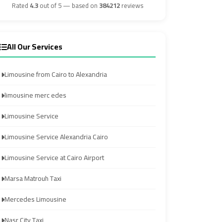
Airport
Airport
Rated
4.3
out of 5 — based on
384212
reviews
Transfer
Transfer
All Our Services
from
from
Cairo
Cairo
Limousine from Cairo to Alexandria
Airport
Airport
limousine merc edes
Transfer
Transfer
Limousine Service
from
from
Cairo
Cairo
Limousine Service Alexandria Cairo
Airport
Airport
Limousine Service at Cairo Airport
to
to
Alexandria
Alexandria
Marsa Matrouh Taxi
Mercedes Limousine
Transfer
Transfer
Service
Service
Nasr City Taxi