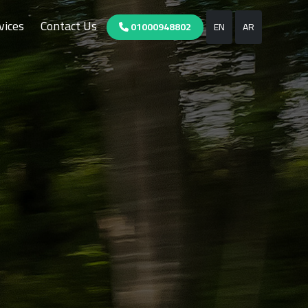
vices
Contact Us
01000948802
EN
AR
Limousine
Limousine
from
from
Cairo
Cairo
to
to
Alexandria
Alexandria
limousine
limousine
merc
merc
edes
edes
Limousine
Limousine
Service
Service
Limousine
Limousine