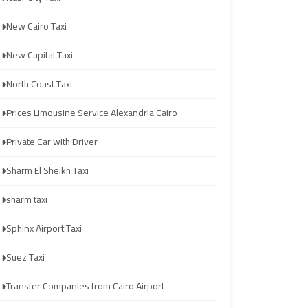
from
from
New Cairo Taxi
Cairo
Cairo
Airport
Airport
New Capital Taxi
North Coast Taxi
Transfer
Transfer
to
to
Prices Limousine Service Alexandria Cairo
Cairo
Cairo
Private Car with Driver
Airport
Airport
Sharm El Sheikh Taxi
Transfer
Transfer
sharm taxi
to
to
Cairo
Cairo
Sphinx Airport Taxi
Airport
Airport
Suez Taxi
from
from
Anywhere
Anywhere
Transfer Companies from Cairo Airport