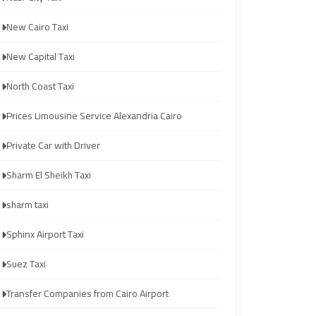
from
from
New Cairo Taxi
Cairo
Cairo
Airport
Airport
New Capital Taxi
North Coast Taxi
Transfer
Transfer
to
to
Prices Limousine Service Alexandria Cairo
Cairo
Cairo
Private Car with Driver
Airport
Airport
Sharm El Sheikh Taxi
Transfer
Transfer
sharm taxi
to
to
Cairo
Cairo
Sphinx Airport Taxi
Airport
Airport
Suez Taxi
from
from
Anywhere
Anywhere
Transfer Companies from Cairo Airport