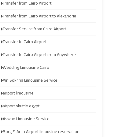
Transfer from Cairo Airport
Wedding
Wedding
Limousine
Limousine
Transfer from Cairo Airport to Alexandria
Cairo
Cairo
Transfer Service from Cairo Airport
Ain
Ain
Transfer to Cairo Airport
Sokhna
Sokhna
Transfer to Cairo Airport from Anywhere
Limousine
Limousine
Service
Service
Wedding Limousine Cairo
Ain Sokhna Limousine Service
airport
airport
limousine
limousine
airport limousine
airport shuttle egypt
airport
airport
shuttle
shuttle
Aswan Limousine Service
egypt
egypt
Borg El Arab Airport limousine reservation