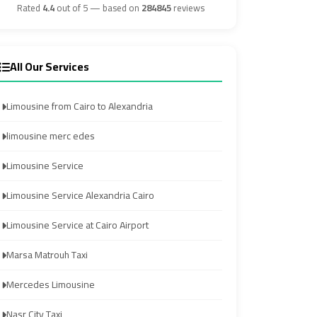
Airport
Airport
Rated
4.4
out of 5 — based on
284845
reviews
Transfer
Transfer
All Our Services
from
from
Cairo
Cairo
Limousine from Cairo to Alexandria
Airport
Airport
limousine merc edes
Transfer
Transfer
Limousine Service
from
from
Cairo
Cairo
Limousine Service Alexandria Cairo
Airport
Airport
Limousine Service at Cairo Airport
to
to
Alexandria
Alexandria
Marsa Matrouh Taxi
Mercedes Limousine
Transfer
Transfer
Service
Service
Nasr City Taxi