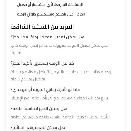
Limousine
Limousine
الاستجابة السريعة لأي استفسار أو تعديل
الحرص على راحتكم وسلامتكم طوال الرحلة
Alexandria
Alexandria
المزيد من الأسئلة الشائعة
Cairo
Cairo
Limousine
Limousine
هل يمكن تعديل موعد الرحلة بعد الحجز؟
Prices
Prices
نعم، يمكن تعديل الموعد بسهولة طالما تم إخبارنا بوقت كافٍ
مسبقًا.
Alexandria
Alexandria
كم من الوقت يستغرق تأكيد الحجز؟
Taxi
Taxi
نؤكد معظم الحجوزات خلال دقائق من التواصل معنا، مع مراعاة
تفاصيل رحلتكم كاملة.
Alexandria
Alexandria
ماذا لو تأخرت رحلتي الجوية أو موعدي؟
to
to
نتابع تحديثات المواعيد ونتكيف مع أي تأخير طارئ قدر الإمكان.
Cairo
Cairo
هل يمكن الحجز لمناسبة خاصة؟
Airport
Airport
بالتأكيد، يمكننا تخصيص الخدمة لتناسب طبيعة مناسبتكم الخاصة.
Limousine
Limousine
Prices
Prices
هل يمكن تتبع موقع السائق؟