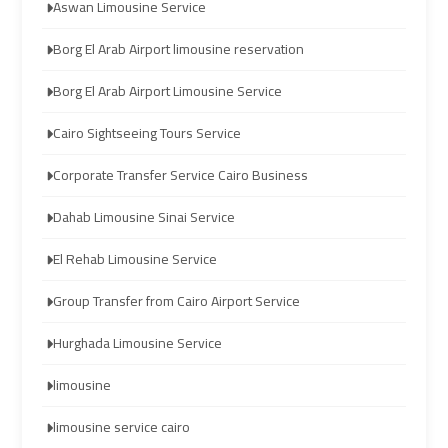
Aswan Limousine Service
transportation
transportation
Borg El Arab Airport limousine reservation
Cairo
Cairo
Borg El Arab Airport Limousine Service
Limousine
Limousine
Service
Service
Cairo Sightseeing Tours Service
Corporate Transfer Service Cairo Business
vip
vip
egypt
egypt
Dahab Limousine Sinai Service
airport
airport
El Rehab Limousine Service
Group Transfer from Cairo Airport Service
Egypt
Egypt
Limousine
Limousine
Hurghada Limousine Service
limousine
airport
airport
taxi
taxi
limousine service cairo