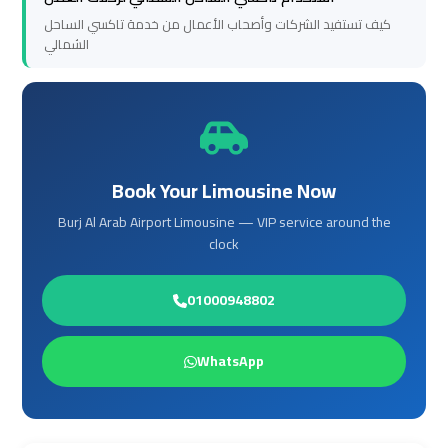
to
to
كيف تستفيد الشركات وأصحاب الأعمال من خدمة تاكسي الساحل
الشمالي
Alexandria
Alexandria
Cairo
Cairo
Airport
Airport
Taxi
Taxi
Book Your Limousine Now
Cairo
Cairo
Burj Al Arab Airport Limousine — VIP service around the
clock
Airport
Airport
to
to
01000948802
Red
Red
Sea
Sea
Resorts
Resorts
WhatsApp
Transfer
Transfer
Cairo
Cairo