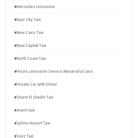
Prices
Prices
Mercedes Limousine
Cairo
Cairo
Nasr City Taxi
International
International
New Cairo Taxi
Airport
Airport
Limousine
Limousine
New Capital Taxi
North Coast Taxi
airport
airport
taxi
taxi
Prices Limousine Service Alexandria Cairo
cairo
cairo
Private Car with Driver
Cairo
Cairo
Sharm El Sheikh Taxi
Limousine
Limousine
sharm taxi
Sphinx Airport Taxi
cairo
cairo
airport
airport
Suez Taxi