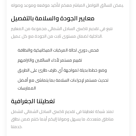
يمكن للسائق التواصل المباشر معكم لتأكيد موقعه وموعد وصوله.
Book
Book
معايير الجودة والسلامة بالتفصيل
Airport
Airport
نتبع في تقديم تاكسي الساحل الشمالي مجموعة من المعايير
Limousine
Limousine
الداخلية لضمان مستوى ثابت من الجودة مع كل عميل.
Book
Book
فحص دوري لحالة المركبات الميكانيكية والنظافة
Cairo
Cairo
تقييم مستمر لأداء السائقين والتزامهم
Airport
Airport
وضع خطط بديلة لمواجهة أي ظرف طارئ على الطريق
Limousine
Limousine
تحديث مستمر لإجراءات السلامة بما يتماشى مع أفضل
الممارسات
Book
Book
Limousine
Limousine
تغطيتنا الجغرافية
from
from
تمتد شبكة تغطيتنا في تقديم تاكسي الساحل الشمالي لتشمل
Cairo
Cairo
مناطق متعددة، ما يسهل وصولنا إليكم أينما كنتم ضمن نطاق
Airport
Airport
خدمتنا.