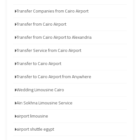
travel
travel
Transfer Companies from Cairo Airport
Cairo
Cairo
Transfer from Cairo Airport
Limousine
Limousine
Transfer from Cairo Airport to Alexandria
Companies
Companies
Transfer Service from Cairo Airport
limousine
limousine
Transfer to Cairo Airport
cairo
cairo
airport
airport
Transfer to Cairo Airport from Anywhere
Wedding Limousine Cairo
Cairo
Cairo
Limousine
Limousine
Ain Sokhna Limousine Service
Company
Company
airport limousine
cairo
cairo
airport shuttle egypt
airport
airport