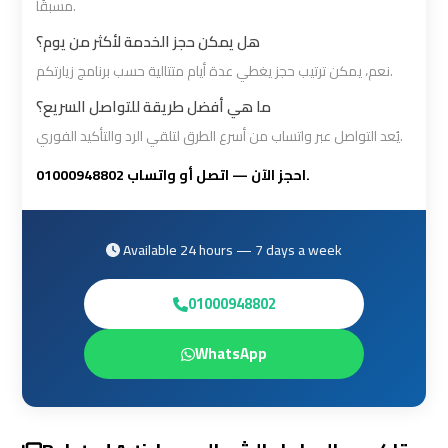
مسبقًا.
Cairo
Cairo
هل يمكن حجز الخدمة لأكثر من يوم؟
Airport
Airport
نعم، يمكن ترتيب حجز يغطي عدة أيام متتالية حسب برنامج زيارتكم.
Limousine
Limousine
Phone
Phone
ما هي أفضل طريقة للتواصل السريع؟
Numbers
Numbers
يُعد التواصل عبر واتساب من أسرع الطرق لتلقي الرد والتأكيد الفوري.
احجز الآن — اتصل أو واتساب 01000948802.
Cairo
Cairo
Airport
Airport
Limousine
Limousine
Available 24 hours — 7 days a week
Price
Price
01000948802
Cairo
Cairo
WhatsApp
Airport
Airport
Limousine
Limousine
Prices
Prices