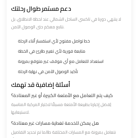
Cairo
Cairo
دعم مستمر طوال رحلتك
Airport
Airport
لا ينتهي دورنا في تاكسي الساحل الشمالي عند لحظة الانطلاق، بل
Limousine
Limousine
نتابع معكم حتى الوصول الآمن.
Hotline
Hotline
خط تواصل مفتوح لأي استفسار أثناء الرحلة
Cairo
Cairo
متابعة فورية لأي تغيير طارئ في الخطة
Airport
Airport
استعداد للتعامل مع أي موقف غير متوقع بمرونة
Limousine
Limousine
تأكيد الوصول الآمن في نهاية الرحلة
Phone
Phone
أسئلة إضافية قد تهمك
Cairo
Cairo
كيف يتم التعامل مع الأمتعة الكبيرة أو غير المعتادة؟
Airport
Airport
يُفضل إخبارنا بطبيعة الأمتعة مسبقًا لاختيار المركبة المناسبة
Limousine
Limousine
لاستيعابها.
Phone
Phone
هل يمكن للخدمة تغطية مسارات غير معتادة؟
Number
Number
نتعامل بمرونة مع المسارات المختلفة طالما تم تحديد التفاصيل