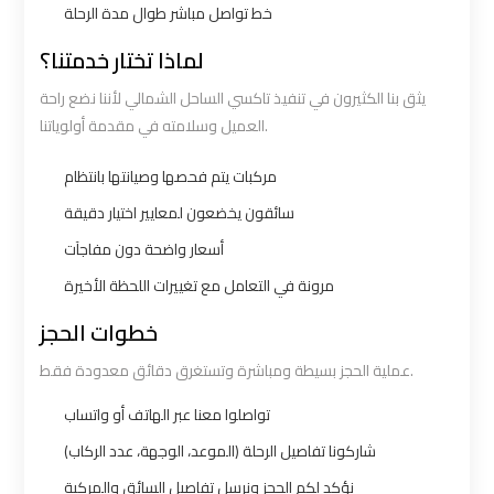
خط تواصل مباشر طوال مدة الرحلة
bus
bus
cairo
cairo
لماذا تختار خدمتنا؟
airport
airport
يثق بنا الكثيرون في تنفيذ تاكسي الساحل الشمالي لأننا نضع راحة
العميل وسلامته في مقدمة أولوياتنا.
Sphinx
Sphinx
Airport
Airport
مركبات يتم فحصها وصيانتها بانتظام
Limousine
Limousine
سائقون يخضعون لمعايير اختيار دقيقة
Service
Service
أسعار واضحة دون مفاجآت
مرونة في التعامل مع تغييرات اللحظة الأخيرة
taxi
taxi
خطوات الحجز
airport
airport
cairo
cairo
عملية الحجز بسيطة ومباشرة وتستغرق دقائق معدودة فقط.
تواصلوا معنا عبر الهاتف أو واتساب
taxi
taxi
شاركونا تفاصيل الرحلة (الموعد، الوجهة، عدد الركاب)
cairo
cairo
airport
airport
نؤكد لكم الحجز ونرسل تفاصيل السائق والمركبة