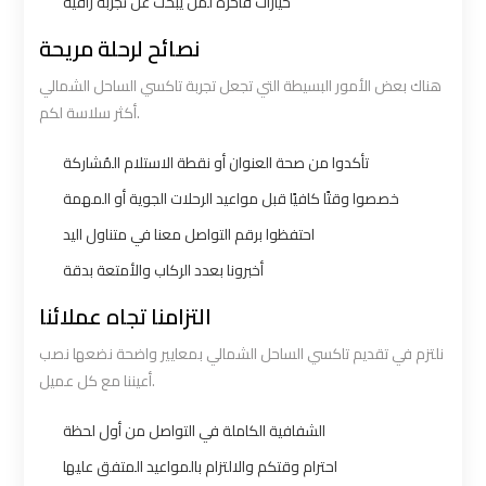
Number
Number
خيارات فاخرة لمن يبحث عن تجربة راقية
نصائح لرحلة مريحة
Airport
Airport
هناك بعض الأمور البسيطة التي تجعل تجربة تاكسي الساحل الشمالي
Limousine
Limousine
أكثر سلاسة لكم.
Prices
Prices
تأكدوا من صحة العنوان أو نقطة الاستلام المُشاركة
Airport
Airport
خصصوا وقتًا كافيًا قبل مواعيد الرحلات الجوية أو المهمة
Limousine
Limousine
احتفظوا برقم التواصل معنا في متناول اليد
Service
Service
أخبرونا بعدد الركاب والأمتعة بدقة
التزامنا تجاه عملائنا
Airport
Airport
Transfer
Transfer
نلتزم في تقديم تاكسي الساحل الشمالي بمعايير واضحة نضعها نصب
Limousine
Limousine
أعيننا مع كل عميل.
الشفافية الكاملة في التواصل من أول لحظة
Alexandria
Alexandria
Cairo
Cairo
احترام وقتكم والالتزام بالمواعيد المتفق عليها