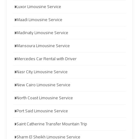
Luxor Limousine Service
Hurghada
Hurghada
Taxi
Taxi
Maadi Limousine Service
Madinaty Limousine Service
Limousine
Limousine
Companies
Companies
Mansoura Limousine Service
at
at
Mercedes Car Rental with Driver
Cairo
Cairo
Airport
Airport
Nasr City Limousine Service
New Cairo Limousine Service
Limousine
Limousine
Companies
Companies
North Coast Limousine Service
in
in
Port Said Limousine Service
Cairo
Cairo
Saint Catherine Transfer Mountain Trip
Limousine
Limousine
Sharm El Sheikh Limousine Service