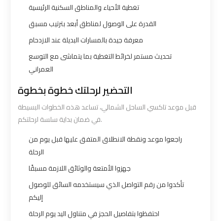
تغطية الأحياء والمناطق السكنية الرئيسية
Borg
Borg
El
El
القدرة على الوصول لمناطق أبعد بترتيب مسبق
Arab
Arab
معرفة جيدة بالمسارات البديلة عند الازدحام
Airport
Airport
تحديث مستمر لخرائط التغطية بما يتماشى مع التوسع
Taxi
Taxi
العمراني
التحضير لرحلتك خطوة بخطوة
Cairo
Cairo
Airport
Airport
قبل موعد تاكسي الساحل الشمالي، تساعد هذه الخطوات البسيطة
Limousine
Limousine
في ضمان بداية سلسة لرحلتكم.
Cars
Cars
راجعوا موعد ونقطة الانطلاق المتفق عليها قبل يوم من
الرحلة
Cairo
Cairo
جهزوا الأمتعة والوثائق اللازمة مسبقًا
Airport
Airport
تأكدوا من رقم التواصل الذي سيستخدمه السائق للوصول
Limousine
Limousine
إليكم
Company
Company
احتفظوا بتفاصيل الحجز في متناول اليد يوم الرحلة