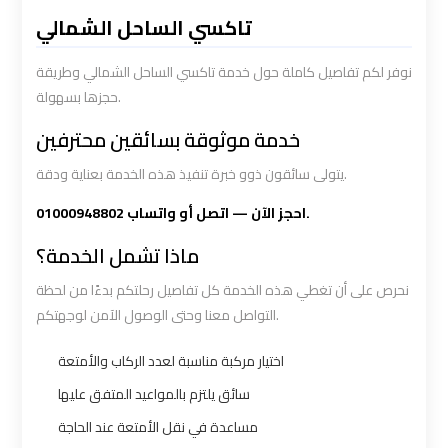
Limousine
Limousine
تاكسي الساحل الشمالي
Service
Service
نوفر لكم تفاصيل كاملة حول خدمة تاكسي الساحل الشمالي وطريقة
حجزها بسهولة.
Saint
Saint
Catherine
Catherine
خدمة موثوقة بسائقين محترفين
Transfer
Transfer
يتولى سائقون ذوو خبرة تنفيذ هذه الخدمة بعناية ودقة.
Mountain
Mountain
Trip
Trip
احجز الآن — اتصل أو واتساب 01000948802.
ماذا تشمل الخدمة؟
Sharm
Sharm
نحرص على أن تغطي هذه الخدمة كل تفاصيل رحلتكم بدءًا من لحظة
El
El
التواصل معنا وحتى الوصول الآمن لوجهتكم.
Sheikh
Sheikh
Limousine
Limousine
اختيار مركبة مناسبة لعدد الركاب والأمتعة
Service
Service
سائق يلتزم بالمواعيد المتفق عليها
مساعدة في نقل الأمتعة عند الحاجة
shuttle
shuttle