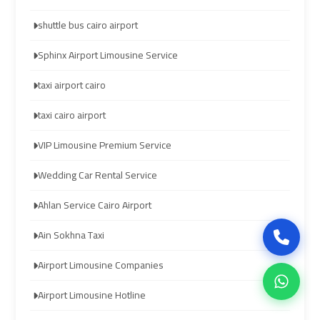
Company
Company
in
in
shuttle bus cairo airport
Cairo
Cairo
Sphinx Airport Limousine Service
Limousine
Limousine
taxi airport cairo
from
from
taxi cairo airport
Alexandria
Alexandria
to
to
VIP Limousine Premium Service
Cairo
Cairo
Wedding Car Rental Service
Airport
Airport
Ahlan Service Cairo Airport
Limousine
Limousine
Ain Sokhna Taxi
from
from
Cairo
Cairo
Airport Limousine Companies
Airport
Airport
Airport Limousine Hotline