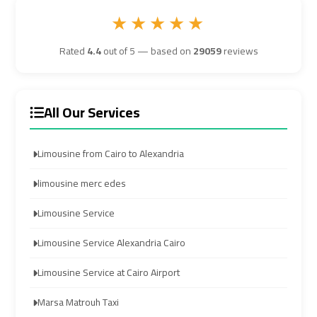
★★★★★
Airport
Airport
Transfer
Transfer
Rated
4.4
out of 5 — based on
29059
reviews
Cairo
Cairo
Airport
Airport
All Our Services
Transfer
Transfer
Services
Services
Limousine from Cairo to Alexandria
Cairo
Cairo
limousine merc edes
Alexandria
Alexandria
Limousine Service
Limousine
Limousine
Limousine Service Alexandria Cairo
Cairo
Cairo
Limousine Service at Cairo Airport
Alexandria
Alexandria
Limousine
Limousine
Marsa Matrouh Taxi