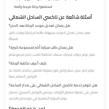
استمتعوا برحلة مريحة وآمنة
VIP
VIP
أسئلة شائعة عن تاكسي الساحل الشمالي
Limousine
Limousine
هل يمكن تعديل موعد الرحلة بعد الحجز؟
Premium
Premium
Service
Service
نعم، يمكن تعديل الموعد بسهولة طالما تم إخبارنا بوقت كافٍ
مسبقًا.
Wedding
Wedding
هل يمكن طلب سيارة أكبر لمجموعة كبيرة؟
Car
Car
نعم، نوفر خيارات مركبات بسعات مختلفة تناسب حجم مجموعتكم.
Rental
Rental
كيف أعرف تكلفة الرحلة؟
Service
Service
نوفر لكم عرض سعر واضح فور معرفة تفاصيل رحلتكم كاملة عبر
التواصل المباشر معنا.
Ahlan
Ahlan
هل تتوفر خدمة تاكسي الساحل الشمالي على مدار الساعة؟
Service
Service
نعمل على تغطية معظم الأوقات، وننصح بالتواصل المسبق لضمان
Cairo
Cairo
توفر السيارة المناسبة في موعدكم بالتحديد.
Airport
Airport
لمن هذه الخدمة؟