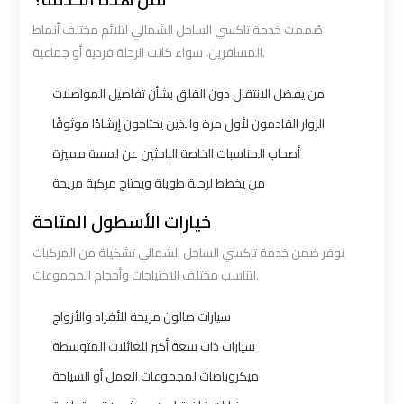
Ain
Ain
صُممت خدمة تاكسي الساحل الشمالي لتلائم مختلف أنماط
Sokhna
Sokhna
المسافرين، سواء كانت الرحلة فردية أو جماعية.
Taxi
Taxi
من يفضل الانتقال دون القلق بشأن تفاصيل المواصلات
الزوار القادمون لأول مرة والذين يحتاجون إرشادًا موثوقًا
Airport
Airport
Limousine
Limousine
أصحاب المناسبات الخاصة الباحثين عن لمسة مميزة
Companies
Companies
من يخطط لرحلة طويلة ويحتاج مركبة مريحة
خيارات الأسطول المتاحة
Airport
Airport
نوفر ضمن خدمة تاكسي الساحل الشمالي تشكيلة من المركبات
Limousine
Limousine
لتناسب مختلف الاحتياجات وأحجام المجموعات.
Hotline
Hotline
سيارات صالون مريحة للأفراد والأزواج
Airport
Airport
سيارات ذات سعة أكبر للعائلات المتوسطة
Limousine
Limousine
ميكروباصات لمجموعات العمل أو السياحة
Phone
Phone