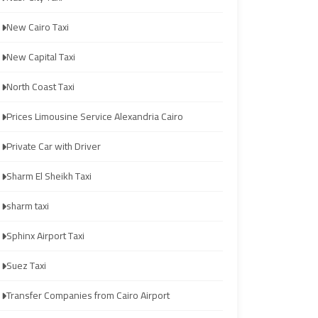
from
from
New Cairo Taxi
Cairo
Cairo
Airport
Airport
New Capital Taxi
North Coast Taxi
Transfer
Transfer
to
to
Prices Limousine Service Alexandria Cairo
Cairo
Cairo
Private Car with Driver
Airport
Airport
Sharm El Sheikh Taxi
Transfer
Transfer
sharm taxi
to
to
Cairo
Cairo
Sphinx Airport Taxi
Airport
Airport
Suez Taxi
from
from
Anywhere
Anywhere
Transfer Companies from Cairo Airport