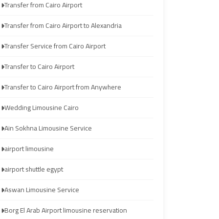
Transfer from Cairo Airport
Wedding
Wedding
Limousine
Limousine
Transfer from Cairo Airport to Alexandria
Cairo
Cairo
Transfer Service from Cairo Airport
Ain
Ain
Transfer to Cairo Airport
Sokhna
Sokhna
Transfer to Cairo Airport from Anywhere
Limousine
Limousine
Service
Service
Wedding Limousine Cairo
Ain Sokhna Limousine Service
airport
airport
limousine
limousine
airport limousine
airport shuttle egypt
airport
airport
shuttle
shuttle
Aswan Limousine Service
egypt
egypt
Borg El Arab Airport limousine reservation