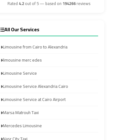
Airport
Airport
Rated
4.2
out of 5 — based on
194266
reviews
Transfer
Transfer
All Our Services
from
from
Cairo
Cairo
Limousine from Cairo to Alexandria
Airport
Airport
limousine merc edes
Transfer
Transfer
Limousine Service
from
from
Cairo
Cairo
Limousine Service Alexandria Cairo
Airport
Airport
Limousine Service at Cairo Airport
to
to
Alexandria
Alexandria
Marsa Matrouh Taxi
Mercedes Limousine
Transfer
Transfer
Service
Service
Nasr City Taxi