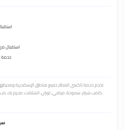
استقبال
استقبال من 
خدمة ت
تخدم خدمة تاكسي المطار جميع مناطق الإسكندرية ومحيطها: ،
كامب شيزار، سموحة، ميامي، لوران، الشلالات، محرم بك، باب شرقي، برج العرب، العامرية، وجميع الأحياء الإسكندرية.
سيا