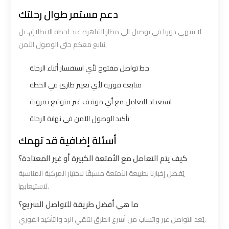
Cairo
Cairo
دعم مستمر طوال رحلتك
Airport
Airport
لا ينتهي دورنا في توصيل الى مطار القاهرة عند لحظة الانطلاق، بل
Limousine
Limousine
نتابع معكم حتى الوصول الآمن.
Hotline
Hotline
خط تواصل مفتوح لأي استفسار أثناء الرحلة
Cairo
Cairo
متابعة فورية لأي تغيير طارئ في الخطة
Airport
Airport
استعداد للتعامل مع أي موقف غير متوقع بمرونة
Limousine
Limousine
تأكيد الوصول الآمن في نهاية الرحلة
Phone
Phone
أسئلة إضافية قد تهمك
Cairo
Cairo
كيف يتم التعامل مع الأمتعة الكبيرة أو غير المعتادة؟
Airport
Airport
يُفضل إخبارنا بطبيعة الأمتعة مسبقًا لاختيار المركبة المناسبة
Limousine
Limousine
لاستيعابها.
Phone
Phone
ما هي أفضل طريقة للتواصل السريع؟
Number
Number
يُعد التواصل عبر واتساب من أسرع الطرق لتلقي الرد والتأكيد الفوري.