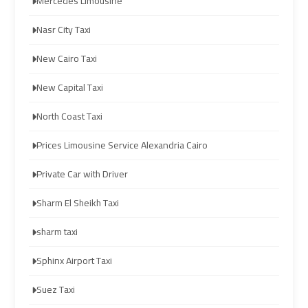
Prices
Prices
Mercedes Limousine
Nasr City Taxi
Cairo
Cairo
International
International
New Cairo Taxi
Airport
Airport
New Capital Taxi
Limousine
Limousine
North Coast Taxi
airport
airport
Prices Limousine Service Alexandria Cairo
taxi
taxi
cairo
cairo
Private Car with Driver
Sharm El Sheikh Taxi
Cairo
Cairo
sharm taxi
Limousine
Limousine
Sphinx Airport Taxi
cairo
cairo
Suez Taxi
airport
airport