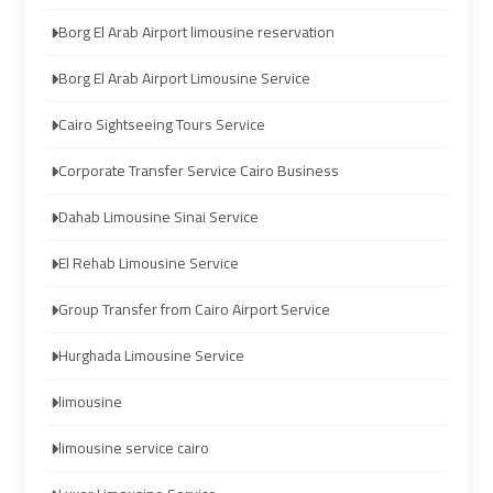
transportation
transportation
Borg El Arab Airport limousine reservation
Borg El Arab Airport Limousine Service
Cairo
Cairo
Limousine
Limousine
Cairo Sightseeing Tours Service
Service
Service
Corporate Transfer Service Cairo Business
vip
vip
Dahab Limousine Sinai Service
egypt
egypt
El Rehab Limousine Service
airport
airport
Group Transfer from Cairo Airport Service
Egypt
Egypt
Hurghada Limousine Service
Limousine
Limousine
limousine
airport
airport
limousine service cairo
taxi
taxi