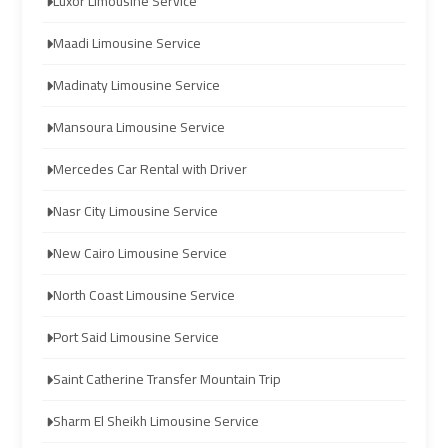
Luxor Limousine Service
Hurghada
Hurghada
Maadi Limousine Service
Taxi
Taxi
Madinaty Limousine Service
Limousine
Limousine
Mansoura Limousine Service
Companies
Companies
at
at
Mercedes Car Rental with Driver
Cairo
Cairo
Nasr City Limousine Service
Airport
Airport
New Cairo Limousine Service
Limousine
Limousine
North Coast Limousine Service
Companies
Companies
in
in
Port Said Limousine Service
Cairo
Cairo
Saint Catherine Transfer Mountain Trip
Sharm El Sheikh Limousine Service
Limousine
Limousine