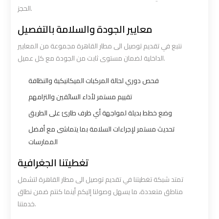
الحجز.
Book
Book
معايير الجودة والسلامة بالتفصيل
Airport
Airport
نتبع في تقديم توصيل الى مطار القاهرة مجموعة من المعايير
Limousine
Limousine
الداخلية لضمان مستوى ثابت من الجودة مع كل عميل.
Book
Book
فحص دوري لحالة المركبات الميكانيكية والنظافة
Cairo
Cairo
تقييم مستمر لأداء السائقين والتزامهم
Airport
Airport
وضع خطط بديلة لمواجهة أي ظرف طارئ على الطريق
Limousine
Limousine
تحديث مستمر لإجراءات السلامة بما يتماشى مع أفضل
الممارسات
Book
Book
Limousine
Limousine
تغطيتنا الجغرافية
from
from
تمتد شبكة تغطيتنا في تقديم توصيل الى مطار القاهرة لتشمل
Cairo
Cairo
مناطق متعددة، ما يسهل وصولنا إليكم أينما كنتم ضمن نطاق
Airport
Airport
خدمتنا.