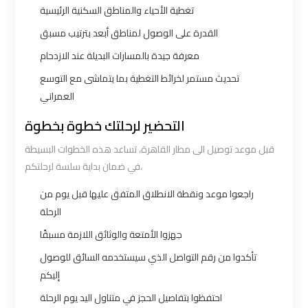
تغطية الأحياء والمناطق السكنية الرئيسية
Borg
Borg
El
El
القدرة على الوصول لمناطق أبعد بترتيب مسبق
Arab
Arab
معرفة جيدة بالمسارات البديلة عند الازدحام
Airport
Airport
تحديث مستمر لخرائط التغطية بما يتماشى مع التوسع
Taxi
Taxi
العمراني
التحضير لرحلتك خطوة بخطوة
Cairo
Cairo
Airport
Airport
قبل موعد توصيل الى مطار القاهرة، تساعد هذه الخطوات البسيطة
Limousine
Limousine
في ضمان بداية سلسة لرحلتكم.
Cars
Cars
راجعوا موعد ونقطة الانطلاق المتفق عليها قبل يوم من
الرحلة
Cairo
Cairo
جهزوا الأمتعة والوثائق اللازمة مسبقًا
Airport
Airport
تأكدوا من رقم التواصل الذي سيستخدمه السائق للوصول
Limousine
Limousine
إليكم
Company
Company
احتفظوا بتفاصيل الحجز في متناول اليد يوم الرحلة