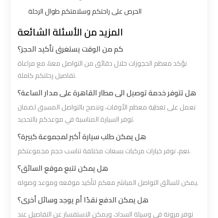
Limousine
Limousine
الحرص على راحتكم وسلامتكم طوال الرحلة
المزيد من الأسئلة الشائعة
Alexandria
Alexandria
Cairo
Cairo
كم من الوقت يستغرق تأكيد الحجز؟
Limousine
Limousine
نؤكد معظم الحجوزات خلال دقائق من التواصل معنا، مع مراعاة
Prices
Prices
تفاصيل رحلتكم كاملة.
هل تتوفر خدمة توصيل الى مطار القاهرة على مدار الساعة؟
Alexandria
Alexandria
نعمل على تغطية معظم الأوقات، وننصح بالتواصل المسبق لضمان
Taxi
Taxi
توفر السيارة المناسبة في موعدكم بالتحديد.
هل يمكن طلب سيارة أكبر لمجموعة كبيرة؟
Alexandria
Alexandria
نعم، نوفر خيارات مركبات بسعات مختلفة تناسب حجم مجموعتكم.
to
to
هل يمكن تتبع موقع السائق؟
Cairo
Cairo
يمكن للسائق التواصل المباشر معكم لتأكيد موقعه وموعد وصوله.
Airport
Airport
Limousine
Limousine
هل يمكن الدفع نقدًا أم يوجد وسائل أخرى؟
Prices
Prices
نوفر مرونة في وسيلة السداد، ويمكن الاستفسار عن التفاصيل عند