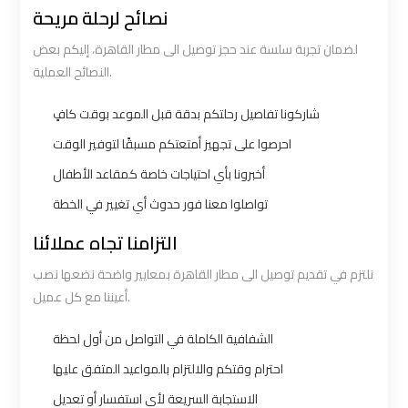
Number
Number
نصائح لرحلة مريحة
لضمان تجربة سلسة عند حجز توصيل الى مطار القاهرة، إليكم بعض
Airport
Airport
النصائح العملية.
Limousine
Limousine
Prices
Prices
شاركونا تفاصيل رحلتكم بدقة قبل الموعد بوقت كافٍ
احرصوا على تجهيز أمتعتكم مسبقًا لتوفير الوقت
Airport
Airport
أخبرونا بأي احتياجات خاصة كمقاعد الأطفال
Limousine
Limousine
تواصلوا معنا فور حدوث أي تغيير في الخطة
Service
Service
التزامنا تجاه عملائنا
Airport
Airport
نلتزم في تقديم توصيل الى مطار القاهرة بمعايير واضحة نضعها نصب
Transfer
Transfer
أعيننا مع كل عميل.
Limousine
Limousine
الشفافية الكاملة في التواصل من أول لحظة
Alexandria
Alexandria
احترام وقتكم والالتزام بالمواعيد المتفق عليها
Cairo
Cairo
الاستجابة السريعة لأي استفسار أو تعديل