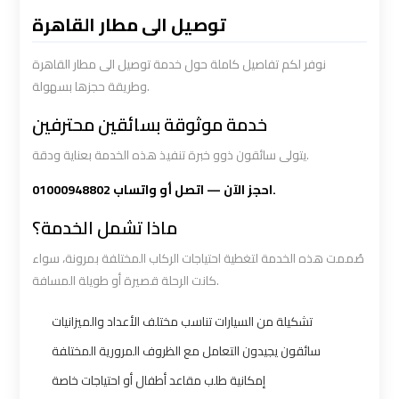
Limousine
Limousine
توصيل الى مطار القاهرة
Service
Service
نوفر لكم تفاصيل كاملة حول خدمة توصيل الى مطار القاهرة
وطريقة حجزها بسهولة.
Saint
Saint
Catherine
Catherine
خدمة موثوقة بسائقين محترفين
Transfer
Transfer
يتولى سائقون ذوو خبرة تنفيذ هذه الخدمة بعناية ودقة.
Mountain
Mountain
Trip
Trip
احجز الآن — اتصل أو واتساب 01000948802.
ماذا تشمل الخدمة؟
Sharm
Sharm
صُممت هذه الخدمة لتغطية احتياجات الركاب المختلفة بمرونة، سواء
El
El
كانت الرحلة قصيرة أو طويلة المسافة.
Sheikh
Sheikh
Limousine
Limousine
تشكيلة من السيارات تناسب مختلف الأعداد والميزانيات
Service
Service
سائقون يجيدون التعامل مع الظروف المرورية المختلفة
إمكانية طلب مقاعد أطفال أو احتياجات خاصة
shuttle
shuttle