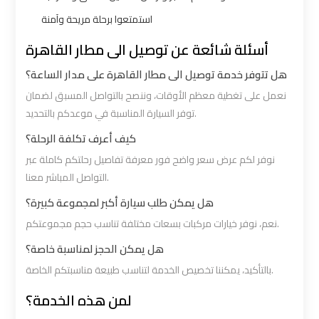
استمتعوا برحلة مريحة وآمنة
VIP
VIP
أسئلة شائعة عن توصيل الى مطار القاهرة
Limousine
Limousine
هل تتوفر خدمة توصيل الى مطار القاهرة على مدار الساعة؟
Premium
Premium
Service
Service
نعمل على تغطية معظم الأوقات، وننصح بالتواصل المسبق لضمان
توفر السيارة المناسبة في موعدكم بالتحديد.
Wedding
Wedding
كيف أعرف تكلفة الرحلة؟
Car
Car
نوفر لكم عرض سعر واضح فور معرفة تفاصيل رحلتكم كاملة عبر
Rental
Rental
التواصل المباشر معنا.
Service
Service
هل يمكن طلب سيارة أكبر لمجموعة كبيرة؟
نعم، نوفر خيارات مركبات بسعات مختلفة تناسب حجم مجموعتكم.
Ahlan
Ahlan
هل يمكن الحجز لمناسبة خاصة؟
Service
Service
بالتأكيد، يمكننا تخصيص الخدمة لتناسب طبيعة مناسبتكم الخاصة.
Cairo
Cairo
Airport
Airport
لمن هذه الخدمة؟