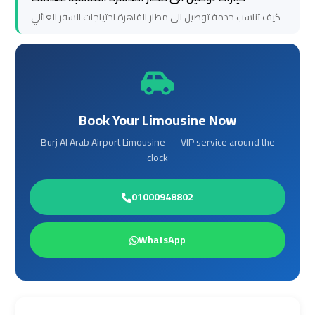
to
to
كيف تناسب خدمة توصيل الى مطار القاهرة احتياجات السفر العائلي
Alexandria
Alexandria
Cairo
Cairo
Airport
Airport
Taxi
Taxi
Book Your Limousine Now
Burj Al Arab Airport Limousine — VIP service around the
Cairo
Cairo
clock
Airport
Airport
to
to
01000948802
Red
Red
Sea
Sea
WhatsApp
Resorts
Resorts
Transfer
Transfer
Cairo
Cairo