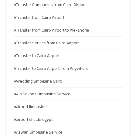
travel
travel
Transfer Companies from Cairo Airport
Transfer from Cairo Airport
Cairo
Cairo
Limousine
Limousine
Transfer from Cairo Airport to Alexandria
Companies
Companies
Transfer Service from Cairo Airport
limousine
limousine
Transfer to Cairo Airport
cairo
cairo
Transfer to Cairo Airport from Anywhere
airport
airport
Wedding Limousine Cairo
Cairo
Cairo
Ain Sokhna Limousine Service
Limousine
Limousine
Company
Company
airport limousine
airport shuttle egypt
cairo
cairo
airport
airport
Aswan Limousine Service