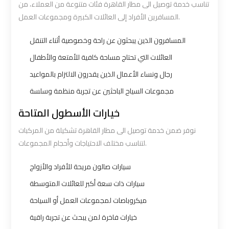
تناسب خدمة توصيل الى مطار القاهرة فئات متنوعة من العملاء، من
Ain
Ain
المسافرين الأفراد إلى العائلات الكبيرة ومجموعات العمل.
Sokhna
Sokhna
المسافرون الذين يبحثون عن راحة وخصوصية أثناء التنقل
Taxi
Taxi
العائلات التي تحتاج مساحة كافية للأمتعة والأطفال
Airport
Airport
رجال ونساء الأعمال الذين يقدرون الالتزام بالمواعيد
Limousine
Limousine
مجموعات السياح الباحثين عن تجربة منظمة وسلسة
Companies
Companies
خيارات الأسطول المتاحة
Airport
Airport
نوفر ضمن خدمة توصيل الى مطار القاهرة تشكيلة من المركبات
لتناسب مختلف الاحتياجات وأحجام المجموعات.
Limousine
Limousine
Hotline
Hotline
سيارات صالون مريحة للأفراد والأزواج
سيارات ذات سعة أكبر للعائلات المتوسطة
Airport
Airport
ميكروباصات لمجموعات العمل أو السياحة
Limousine
Limousine
Phone
Phone
خيارات فاخرة لمن يبحث عن تجربة راقية