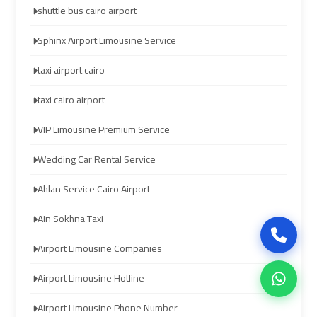
Company
Company
shuttle bus cairo airport
in
in
Cairo
Cairo
Sphinx Airport Limousine Service
taxi airport cairo
Limousine
Limousine
taxi cairo airport
from
from
Alexandria
Alexandria
VIP Limousine Premium Service
to
to
Cairo
Cairo
Wedding Car Rental Service
Airport
Airport
Ahlan Service Cairo Airport
Ain Sokhna Taxi
Limousine
Limousine
from
from
Airport Limousine Companies
Cairo
Cairo
Airport
Airport
Airport Limousine Hotline
Airport Limousine Phone Number