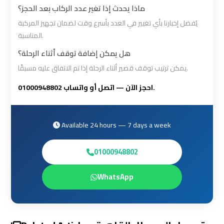
ماذا يحدث إذا تغير عدد الركاب بعد الحجز؟
Cairo
Cairo
يُفضل إخبارنا بأي تغيير في العدد بأسرع وقت لضمان تجهيز المركبة
Airport
Airport
المناسبة.
Limousine
Limousine
Phone
Phone
هل يمكن إضافة توقف أثناء الرحلة؟
Numbers
Numbers
يمكن ترتيب توقف قصير أثناء الرحلة إذا تم الاتفاق عليه مسبقًا.
احجز الآن — اتصل أو واتساب 01000948802.
Cairo
Cairo
Airport
Airport
Limousine
Limousine
Available 24 hours — 7 days a week
Price
Price
01000948802
Cairo
Cairo
WhatsApp
Airport
Airport
Limousine
Limousine
Prices
Prices