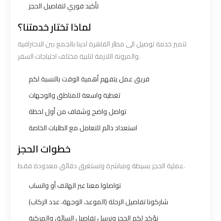
تأكيد فوري لتفاصيل الحجز
bus
bus
cairo
cairo
لماذا تختار خدمتنا؟
airport
airport
تتميز خدمة توصيل الى مطار القاهرة لدينا بالجمع بين الاحترافية
والمرونة اللازمة لتلبية مختلف احتياجات السفر.
Sphinx
Sphinx
Airport
Airport
فريق عمل يتفهم أهمية الوقت بالنسبة لكم
Limousine
Limousine
تغطية واسعة للمناطق والوجهات
Service
Service
تواصل واضح وشفاف من أول لحظة
استعداد دائم للتعامل مع الطلبات الخاصة
taxi
taxi
خطوات الحجز
airport
airport
cairo
cairo
عملية الحجز بسيطة ومباشرة وتستغرق دقائق معدودة فقط.
تواصلوا معنا عبر الهاتف أو واتساب
taxi
taxi
شاركونا تفاصيل الرحلة (الموعد، الوجهة، عدد الركاب)
cairo
cairo
airport
airport
نؤكد لكم الحجز ونرسل تفاصيل السائق والمركبة