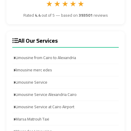
★★★★★
Airport
Airport
Transfer
Transfer
Rated
4.4
out of 5 — based on
393501
reviews
Cairo
Cairo
All Our Services
Airport
Airport
Transfer
Transfer
Services
Services
Limousine from Cairo to Alexandria
limousine merc edes
Cairo
Cairo
Alexandria
Alexandria
Limousine Service
Limousine
Limousine
Limousine Service Alexandria Cairo
Cairo
Cairo
Limousine Service at Cairo Airport
Alexandria
Alexandria
Marsa Matrouh Taxi
Limousine
Limousine