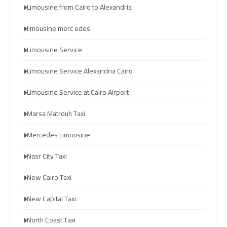
Prices
Prices
Limousine from Cairo to Alexandria
limousine merc edes
Cairo
Cairo
International
International
Limousine Service
Airport
Airport
Limousine
Limousine
Limousine Service Alexandria Cairo
Limousine Service at Cairo Airport
airport
airport
Marsa Matrouh Taxi
taxi
taxi
cairo
cairo
Mercedes Limousine
Nasr City Taxi
Cairo
Cairo
Limousine
Limousine
New Cairo Taxi
New Capital Taxi
cairo
cairo
airport
airport
North Coast Taxi