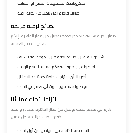
Number
Number
ميكروباصات لمجموعات العمل أو السياحة
خيارات فاخرة لمن يبحث عن تجربة راقية
Airport
Airport
نصائح لرحلة مريحة
Limousine
Limousine
Prices
Prices
لضمان تجربة سلسة عند حجز خدمة توصيل من مطار القاهرة، إليكم
بعض النصائح العملية.
Airport
Airport
شاركونا تفاصيل رحلتكم بدقة قبل الموعد بوقت كافٍ
Limousine
Limousine
احرصوا على تجهيز أمتعتكم مسبقًا لتوفير الوقت
Service
Service
أخبرونا بأي احتياجات خاصة كمقاعد الأطفال
Airport
Airport
تواصلوا معنا فور حدوث أي تغيير في الخطة
Transfer
Transfer
التزامنا تجاه عملائنا
Limousine
Limousine
نلتزم في تقديم خدمة توصيل من مطار القاهرة بمعايير واضحة
نضعها نصب أعيننا مع كل عميل.
Alexandria
Alexandria
Cairo
Cairo
الشفافية الكاملة في التواصل من أول لحظة