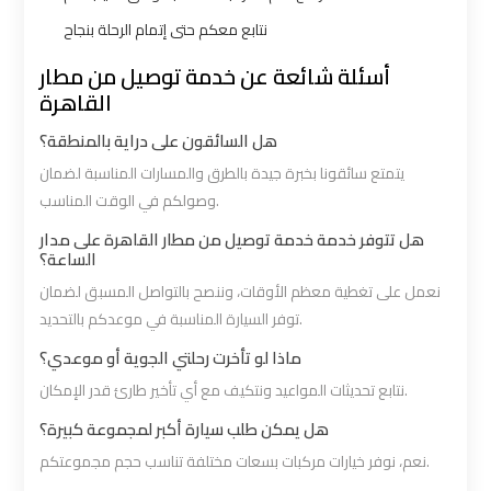
نتابع معكم حتى إتمام الرحلة بنجاح
VIP
VIP
أسئلة شائعة عن خدمة توصيل من مطار
Limousine
Limousine
القاهرة
Premium
Premium
هل السائقون على دراية بالمنطقة؟
Service
Service
يتمتع سائقونا بخبرة جيدة بالطرق والمسارات المناسبة لضمان
وصولكم في الوقت المناسب.
Wedding
Wedding
هل تتوفر خدمة خدمة توصيل من مطار القاهرة على مدار
Car
Car
الساعة؟
Rental
Rental
نعمل على تغطية معظم الأوقات، وننصح بالتواصل المسبق لضمان
Service
Service
توفر السيارة المناسبة في موعدكم بالتحديد.
ماذا لو تأخرت رحلتي الجوية أو موعدي؟
Ahlan
Ahlan
نتابع تحديثات المواعيد ونتكيف مع أي تأخير طارئ قدر الإمكان.
Service
Service
Cairo
Cairo
هل يمكن طلب سيارة أكبر لمجموعة كبيرة؟
Airport
Airport
نعم، نوفر خيارات مركبات بسعات مختلفة تناسب حجم مجموعتكم.