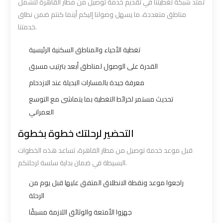
تمتد شبكة تغطيتنا في تقديم خدمة توصيل من مطار القاهرة لتشمل
Borg
Borg
مناطق متعددة، ما يسهل وصولنا إليكم أينما كنتم ضمن نطاق
El
El
خدمتنا.
Arab
Arab
Airport
Airport
تغطية الأحياء والمناطق السكنية الرئيسية
Taxi
Taxi
القدرة على الوصول لمناطق أبعد بترتيب مسبق
معرفة جيدة بالمسارات البديلة عند الازدحام
Cairo
Cairo
تحديث مستمر لخرائط التغطية بما يتماشى مع التوسع
Airport
Airport
العمراني
Limousine
Limousine
التحضير لرحلتك خطوة بخطوة
Cars
Cars
قبل موعد خدمة توصيل من مطار القاهرة، تساعد هذه الخطوات
البسيطة في ضمان بداية سلسة لرحلتكم.
Cairo
Cairo
Airport
Airport
راجعوا موعد ونقطة الانطلاق المتفق عليها قبل يوم من
Limousine
Limousine
الرحلة
Company
Company
جهزوا الأمتعة والوثائق اللازمة مسبقًا