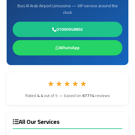
Burj Al Arab Airport Limousine — VIP service around the
Airport
Airport
clock
Transfer
Transfer
01000948802
Cairo
Cairo
Airport
Airport
WhatsApp
Transfer
Transfer
Services
Services
Cairo
Cairo
★★★★★
Alexandria
Alexandria
Limousine
Limousine
Rated
4.4
out of 5 — based on
67714
reviews
Cairo
Cairo
Alexandria
Alexandria
All Our Services
Limousine
Limousine