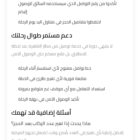
تأكدوا من رقم التواصل الذي سيستخدمه السائق للوصول
Cairo
Cairo
إليكم
Airport
Airport
احتفظوا بتفاصيل الحجز في متناول اليد يوم الرحلة
Limousine
Limousine
Hotline
Hotline
دعم مستمر طوال رحلتك
لا ينتهي دورنا في خدمة توصيل من مطار القاهرة عند لحظة
Cairo
Cairo
الانطلاق، بل نتابع معكم حتى الوصول الآمن.
Airport
Airport
Limousine
Limousine
خط تواصل مفتوح لأي استفسار أثناء الرحلة
Phone
Phone
متابعة فورية لأي تغيير طارئ في الخطة
استعداد للتعامل مع أي موقف غير متوقع بمرونة
Cairo
Cairo
تأكيد الوصول الآمن في نهاية الرحلة
Airport
Airport
أسئلة إضافية قد تهمك
Limousine
Limousine
Phone
Phone
ماذا يحدث إذا تغير عدد الركاب بعد الحجز؟
Number
Number
يُفضل إخبارنا بأي تغيير في العدد بأسرع وقت لضمان تجهيز المركبة