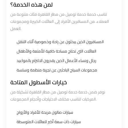
لمن هذه الخدمة؟
Ain
Ain
تناسب خدمة خدمة توصيل من مطار القاهرة فئات متنوعة من
Sokhna
Sokhna
العملاء، من المسافرين الأفراد إلى العائلات الكبيرة ومجموعات
Taxi
Taxi
العمل.
Airport
Airport
المسافرون الذين يبحثون عن راحة وخصوصية أثناء التنقل
Limousine
Limousine
العائلات التي تحتاج مساحة كافية للأمتعة والأطفال
Companies
Companies
رجال ونساء الأعمال الذين يقدرون الالتزام بالمواعيد
مجموعات السياح الباحثين عن تجربة منظمة وسلسة
Airport
Airport
Limousine
Limousine
خيارات الأسطول المتاحة
Hotline
Hotline
نوفر ضمن خدمة خدمة توصيل من مطار القاهرة تشكيلة من
المركبات لتناسب مختلف الاحتياجات وأحجام المجموعات.
Airport
Airport
سيارات صالون مريحة للأفراد والأزواج
Limousine
Limousine
Phone
Phone
سيارات ذات سعة أكبر للعائلات المتوسطة