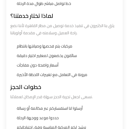
خط تواصل مباشر طوال مدة الرحلة
bus
bus
cairo
cairo
لماذا تختار خدمتنا؟
airport
airport
يثق بنا الكثيرون في تنفيذ خدمة توصيل من مطار القاهرة لأننا نضع
راحة العميل وسلامته في مقدمة أولوياتنا.
Sphinx
Sphinx
Airport
Airport
مركبات يتم فحصها وصيانتها بانتظام
Limousine
Limousine
سائقون يخضعون لمعايير اختيار دقيقة
Service
Service
أسعار واضحة دون مفاجآت
مرونة في التعامل مع تغييرات اللحظة الأخيرة
taxi
taxi
خطوات الحجز
airport
airport
cairo
cairo
نسعى لجعل تجربة الحجز سهلة قدر الإمكان لعملائنا.
أرسلوا لنا استفساركم عبر مكالمة أو رسالة
taxi
taxi
حددوا موعد ووجهة الرحلة
cairo
cairo
airport
airport
نرشح لكم المركبة المناسبة وفق احتياجاتكم