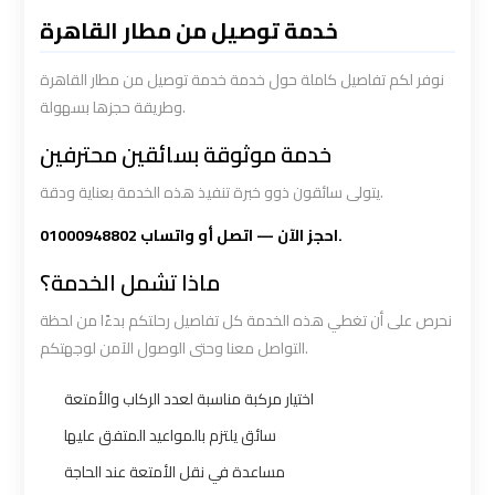
Limousine
Limousine
خدمة توصيل من مطار القاهرة
Service
Service
نوفر لكم تفاصيل كاملة حول خدمة خدمة توصيل من مطار القاهرة
وطريقة حجزها بسهولة.
Saint
Saint
Catherine
Catherine
خدمة موثوقة بسائقين محترفين
Transfer
Transfer
يتولى سائقون ذوو خبرة تنفيذ هذه الخدمة بعناية ودقة.
Mountain
Mountain
Trip
Trip
احجز الآن — اتصل أو واتساب 01000948802.
ماذا تشمل الخدمة؟
Sharm
Sharm
نحرص على أن تغطي هذه الخدمة كل تفاصيل رحلتكم بدءًا من لحظة
El
El
التواصل معنا وحتى الوصول الآمن لوجهتكم.
Sheikh
Sheikh
Limousine
Limousine
اختيار مركبة مناسبة لعدد الركاب والأمتعة
Service
Service
سائق يلتزم بالمواعيد المتفق عليها
مساعدة في نقل الأمتعة عند الحاجة
shuttle
shuttle