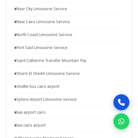
Company
Company
Nasr City Limousine Service
in
in
Cairo
Cairo
New Cairo Limousine Service
North Coast Limousine Service
Limousine
Limousine
from
from
Port Said Limousine Service
Alexandria
Alexandria
Saint Catherine Transfer Mountain Trip
to
to
Cairo
Cairo
Sharm El Sheikh Limousine Service
Airport
Airport
shuttle bus cairo airport
Limousine
Limousine
Sphinx Airport Limousine Service
from
from
taxi airport cairo
Cairo
Cairo
Airport
Airport
taxi cairo airport