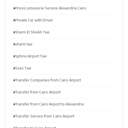
travel
travel
Prices Limousine Service Alexandria Cairo
Cairo
Cairo
Private Car with Driver
Limousine
Limousine
Sharm El Sheikh Taxi
Companies
Companies
sharm taxi
limousine
limousine
Sphinx Airport Taxi
cairo
cairo
airport
airport
Suez Taxi
Transfer Companies from Cairo Airport
Cairo
Cairo
Limousine
Limousine
Transfer from Cairo Airport
Company
Company
Transfer from Cairo Airport to Alexandria
Transfer Service from Cairo Airport
cairo
cairo
airport
airport