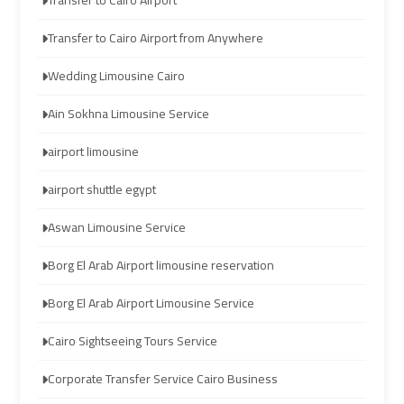
Transfer to Cairo Airport
transportation
transportation
Transfer to Cairo Airport from Anywhere
Cairo
Cairo
Wedding Limousine Cairo
Limousine
Limousine
Ain Sokhna Limousine Service
Service
Service
airport limousine
vip
vip
airport shuttle egypt
egypt
egypt
airport
airport
Aswan Limousine Service
Borg El Arab Airport limousine reservation
Egypt
Egypt
Limousine
Limousine
Borg El Arab Airport Limousine Service
Cairo Sightseeing Tours Service
airport
airport
taxi
taxi
Corporate Transfer Service Cairo Business