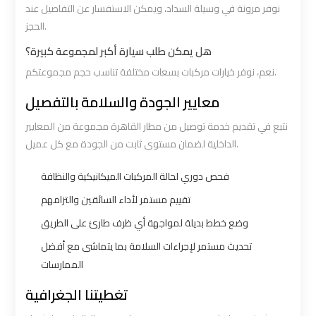
نوفر مرونة في وسيلة السداد، ويمكن الاستفسار عن التفاصيل عند
الحجز.
Book
Book
Airport
Airport
هل يمكن طلب سيارة أكبر لمجموعة كبيرة؟
Limousine
Limousine
نعم، نوفر خيارات مركبات بسعات مختلفة تناسب حجم مجموعتكم.
معايير الجودة والسلامة بالتفصيل
Book
Book
نتبع في تقديم خدمة توصيل من مطار القاهرة مجموعة من المعايير
Cairo
Cairo
الداخلية لضمان مستوى ثابت من الجودة مع كل عميل.
Airport
Airport
Limousine
Limousine
فحص دوري لحالة المركبات الميكانيكية والنظافة
تقييم مستمر لأداء السائقين والتزامهم
Book
Book
وضع خطط بديلة لمواجهة أي ظرف طارئ على الطريق
Limousine
Limousine
تحديث مستمر لإجراءات السلامة بما يتماشى مع أفضل
from
from
الممارسات
Cairo
Cairo
Airport
Airport
تغطيتنا الجغرافية