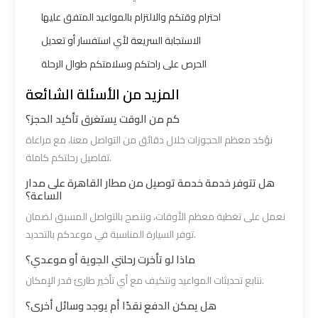
Limousine
Limousine
احترام وقتكم والالتزام بالمواعيد المتفق عليها
الاستجابة السريعة لأي استفسار أو تعديل
Alexandria
Alexandria
الحرص على راحتكم وسلامتكم طوال الرحلة
Cairo
Cairo
Limousine
Limousine
المزيد من الأسئلة الشائعة
Prices
Prices
كم من الوقت يستغرق تأكيد الحجز؟
نؤكد معظم الحجوزات خلال دقائق من التواصل معنا، مع مراعاة
Alexandria
Alexandria
تفاصيل رحلتكم كاملة.
Taxi
Taxi
هل تتوفر خدمة خدمة توصيل من مطار القاهرة على مدار
الساعة؟
Alexandria
Alexandria
نعمل على تغطية معظم الأوقات، وننصح بالتواصل المسبق لضمان
to
to
توفر السيارة المناسبة في موعدكم بالتحديد.
Cairo
Cairo
ماذا لو تأخرت رحلتي الجوية أو موعدي؟
Airport
Airport
نتابع تحديثات المواعيد ونتكيف مع أي تأخير طارئ قدر الإمكان.
Limousine
Limousine
هل يمكن الدفع نقدًا أم يوجد وسائل أخرى؟
Prices
Prices