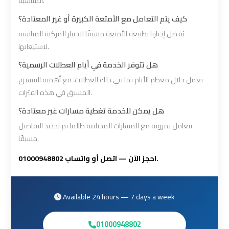
المناسبة.
Cairo
Cairo
كيف يتم التعامل مع الأمتعة الكبيرة أو غير المعتادة؟
Airport
Airport
يُفضل إخبارنا بطبيعة الأمتعة مسبقًا لاختيار المركبة المناسبة
Limousine
Limousine
لاستيعابها.
Phone
Phone
هل تتوفر الخدمة في أيام العطلات الرسمية؟
Numbers
Numbers
نعمل خلال معظم الأيام بما في ذلك العطلات، مع أهمية التنسيق
المسبق في هذه الفترات.
Cairo
Cairo
هل يمكن للخدمة تغطية مسارات غير معتادة؟
Airport
Airport
Limousine
Limousine
نتعامل بمرونة مع المسارات المختلفة طالما تم تحديد التفاصيل
مسبقًا.
Price
Price
احجز الآن — اتصل أو واتساب 01000948802.
Cairo
Cairo
Airport
Airport
Available 24 hours — 7 days a week
Limousine
Limousine
Prices
Prices
01000948802