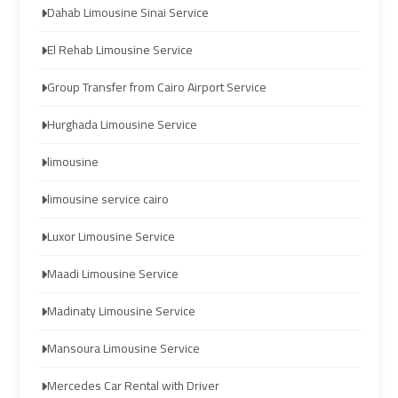
Dahab Limousine Sinai Service
Hurghada
Hurghada
Taxi
Taxi
El Rehab Limousine Service
Group Transfer from Cairo Airport Service
Limousine
Limousine
Hurghada Limousine Service
Companies
Companies
at
at
limousine
Cairo
Cairo
Airport
Airport
limousine service cairo
Luxor Limousine Service
Limousine
Limousine
Maadi Limousine Service
Companies
Companies
in
in
Madinaty Limousine Service
Cairo
Cairo
Mansoura Limousine Service
Limousine
Limousine
Mercedes Car Rental with Driver