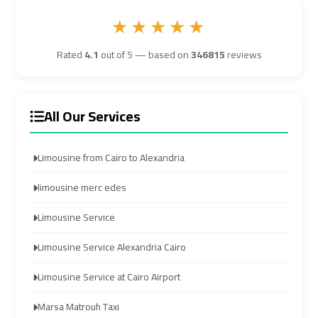
Airport
Airport
★★★★★
Transfer
Transfer
Rated
4.1
out of 5 — based on
346815
reviews
Cairo
Cairo
Airport
Airport
All Our Services
Transfer
Transfer
Services
Services
Limousine from Cairo to Alexandria
Cairo
Cairo
limousine merc edes
Alexandria
Alexandria
Limousine
Limousine
Limousine Service
Limousine Service Alexandria Cairo
Cairo
Cairo
Limousine Service at Cairo Airport
Alexandria
Alexandria
Limousine
Limousine
Marsa Matrouh Taxi