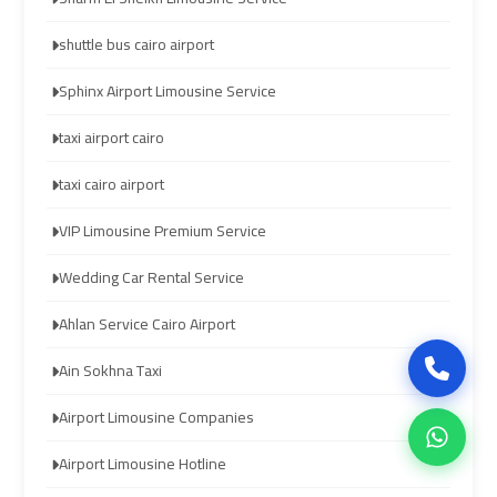
Company
Company
in
in
shuttle bus cairo airport
Cairo
Cairo
Sphinx Airport Limousine Service
Limousine
Limousine
taxi airport cairo
from
from
taxi cairo airport
Alexandria
Alexandria
to
to
VIP Limousine Premium Service
Cairo
Cairo
Wedding Car Rental Service
Airport
Airport
Ahlan Service Cairo Airport
Limousine
Limousine
Ain Sokhna Taxi
from
from
Cairo
Cairo
Airport Limousine Companies
Airport
Airport
Airport Limousine Hotline