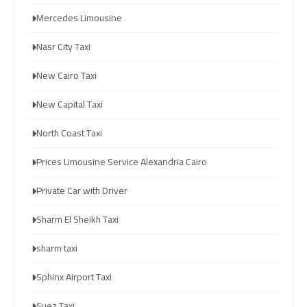
Prices
Prices
Mercedes Limousine
Cairo
Cairo
Nasr City Taxi
International
International
New Cairo Taxi
Airport
Airport
Limousine
Limousine
New Capital Taxi
North Coast Taxi
airport
airport
taxi
taxi
Prices Limousine Service Alexandria Cairo
cairo
cairo
Private Car with Driver
Cairo
Cairo
Sharm El Sheikh Taxi
Limousine
Limousine
sharm taxi
cairo
cairo
Sphinx Airport Taxi
airport
airport
Suez Taxi