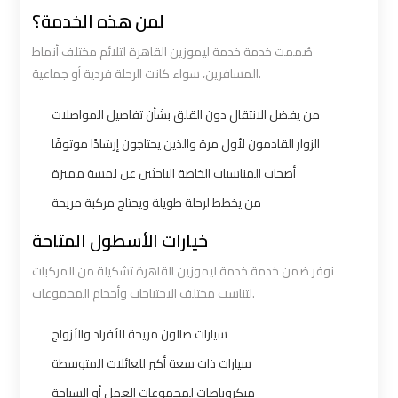
لمن هذه الخدمة؟
Ain
Ain
Sokhna
Sokhna
صُممت خدمة خدمة ليموزين القاهرة لتلائم مختلف أنماط
Taxi
Taxi
المسافرين، سواء كانت الرحلة فردية أو جماعية.
من يفضل الانتقال دون القلق بشأن تفاصيل المواصلات
Airport
Airport
الزوار القادمون لأول مرة والذين يحتاجون إرشادًا موثوقًا
Limousine
Limousine
Companies
Companies
أصحاب المناسبات الخاصة الباحثين عن لمسة مميزة
من يخطط لرحلة طويلة ويحتاج مركبة مريحة
Airport
Airport
خيارات الأسطول المتاحة
Limousine
Limousine
نوفر ضمن خدمة خدمة ليموزين القاهرة تشكيلة من المركبات
Hotline
Hotline
لتناسب مختلف الاحتياجات وأحجام المجموعات.
Airport
Airport
سيارات صالون مريحة للأفراد والأزواج
Limousine
Limousine
سيارات ذات سعة أكبر للعائلات المتوسطة
Phone
Phone
ميكروباصات لمجموعات العمل أو السياحة