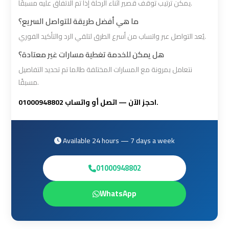
يمكن ترتيب توقف قصير أثناء الرحلة إذا تم الاتفاق عليه مسبقًا.
Cairo
Cairo
ما هي أفضل طريقة للتواصل السريع؟
Airport
Airport
يُعد التواصل عبر واتساب من أسرع الطرق لتلقي الرد والتأكيد الفوري.
Limousine
Limousine
Phone
Phone
هل يمكن للخدمة تغطية مسارات غير معتادة؟
Numbers
Numbers
نتعامل بمرونة مع المسارات المختلفة طالما تم تحديد التفاصيل
مسبقًا.
Cairo
Cairo
احجز الآن — اتصل أو واتساب 01000948802.
Airport
Airport
Limousine
Limousine
Price
Price
Available 24 hours — 7 days a week
01000948802
Cairo
Cairo
Airport
Airport
WhatsApp
Limousine
Limousine
Prices
Prices