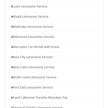
Luxor Limousine Service
Hurghada
Hurghada
Taxi
Taxi
Maadi Limousine Service
Madinaty Limousine Service
Limousine
Limousine
Companies
Companies
Mansoura Limousine Service
at
at
Mercedes Car Rental with Driver
Cairo
Cairo
Airport
Airport
Nasr City Limousine Service
New Cairo Limousine Service
Limousine
Limousine
Companies
Companies
North Coast Limousine Service
in
in
Port Said Limousine Service
Cairo
Cairo
Saint Catherine Transfer Mountain Trip
Limousine
Limousine
Sharm El Sheikh Limousine Service