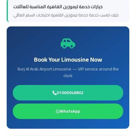
خيارات خدمة ليموزين القاهرة المناسبة للعائلات
to
to
Alexandria
Alexandria
كيف تناسب خدمة خدمة ليموزين القاهرة احتياجات السفر العائلي
Cairo
Cairo
Airport
Airport
Taxi
Taxi
Book Your Limousine Now
Cairo
Cairo
Burj Al Arab Airport Limousine — VIP service around the
Airport
Airport
clock
to
to
Red
Red
01000948802
Sea
Sea
Resorts
Resorts
WhatsApp
Transfer
Transfer
Cairo
Cairo