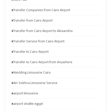
travel
travel
Transfer Companies from Cairo Airport
Cairo
Cairo
Transfer from Cairo Airport
Limousine
Limousine
Companies
Companies
Transfer from Cairo Airport to Alexandria
Transfer Service from Cairo Airport
limousine
limousine
cairo
cairo
Transfer to Cairo Airport
airport
airport
Transfer to Cairo Airport from Anywhere
Wedding Limousine Cairo
Cairo
Cairo
Limousine
Limousine
Ain Sokhna Limousine Service
Company
Company
airport limousine
cairo
cairo
airport shuttle egypt
airport
airport