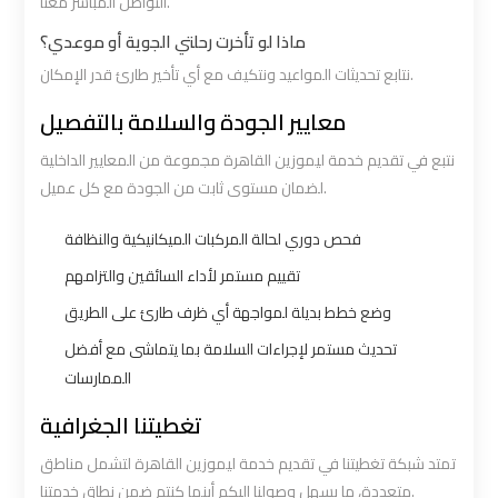
التواصل المباشر معنا.
ماذا لو تأخرت رحلتي الجوية أو موعدي؟
Book
Book
نتابع تحديثات المواعيد ونتكيف مع أي تأخير طارئ قدر الإمكان.
Airport
Airport
Limousine
Limousine
معايير الجودة والسلامة بالتفصيل
نتبع في تقديم خدمة ليموزين القاهرة مجموعة من المعايير الداخلية
Book
Book
لضمان مستوى ثابت من الجودة مع كل عميل.
Cairo
Cairo
Airport
Airport
فحص دوري لحالة المركبات الميكانيكية والنظافة
Limousine
Limousine
تقييم مستمر لأداء السائقين والتزامهم
وضع خطط بديلة لمواجهة أي ظرف طارئ على الطريق
Book
Book
تحديث مستمر لإجراءات السلامة بما يتماشى مع أفضل
Limousine
Limousine
الممارسات
from
from
تغطيتنا الجغرافية
Cairo
Cairo
Airport
Airport
تمتد شبكة تغطيتنا في تقديم خدمة ليموزين القاهرة لتشمل مناطق
متعددة، ما يسهل وصولنا إليكم أينما كنتم ضمن نطاق خدمتنا.