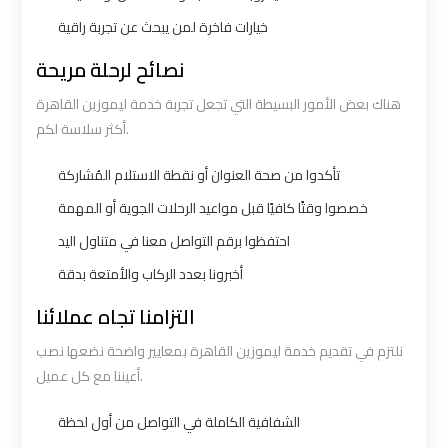
Number
Number
خيارات فاخرة لمن يبحث عن تجربة راقية
Airport
Airport
نصائح لرحلة مريحة
Limousine
Limousine
هناك بعض الأمور البسيطة التي تجعل تجربة خدمة ليموزين القاهرة
Prices
Prices
أكثر سلاسة لكم.
Airport
Airport
تأكدوا من صحة العنوان أو نقطة الاستلام المُشاركة
Limousine
Limousine
خصصوا وقتًا كافيًا قبل مواعيد الرحلات الجوية أو المهمة
Service
Service
احتفظوا برقم التواصل معنا في متناول اليد
أخبرونا بعدد الركاب والأمتعة بدقة
Airport
Airport
التزامنا تجاه عملائنا
Transfer
Transfer
Limousine
Limousine
نلتزم في تقديم خدمة ليموزين القاهرة بمعايير واضحة نضعها نصب
أعيننا مع كل عميل.
Alexandria
Alexandria
الشفافية الكاملة في التواصل من أول لحظة
Cairo
Cairo