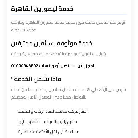
Limousine
Limousine
خدمة ليموزين القاهرة
Service
Service
نوفر لكم تفاصيل كاملة حول خدمة خدمة ليموزين القاهرة وطريقة
حجزها بسهولة.
Saint
Saint
Catherine
Catherine
خدمة موثوقة بسائقين محترفين
Transfer
Transfer
يتولى سائقون ذوو خبرة تنفيذ هذه الخدمة بعناية ودقة.
Mountain
Mountain
Trip
Trip
احجز الآن — اتصل أو واتساب 01000948802.
ماذا تشمل الخدمة؟
Sharm
Sharm
نحرص على أن تغطي هذه الخدمة كل تفاصيل رحلتكم بدءًا من لحظة
El
El
التواصل معنا وحتى الوصول الآمن لوجهتكم.
Sheikh
Sheikh
Limousine
Limousine
اختيار مركبة مناسبة لعدد الركاب والأمتعة
Service
Service
سائق يلتزم بالمواعيد المتفق عليها
مساعدة في نقل الأمتعة عند الحاجة
shuttle
shuttle