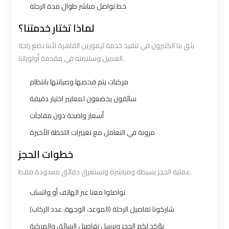
خط تواصل مباشر طوال مدة الرحلة
bus
bus
cairo
cairo
لماذا تختار خدمتنا؟
airport
airport
يثق بنا الكثيرون في تنفيذ خدمة ليموزين القاهرة لأننا نضع راحة
العميل وسلامته في مقدمة أولوياتنا.
Sphinx
Sphinx
Airport
Airport
مركبات يتم فحصها وصيانتها بانتظام
Limousine
Limousine
سائقون يخضعون لمعايير اختيار دقيقة
Service
Service
أسعار واضحة دون مفاجآت
مرونة في التعامل مع تغييرات اللحظة الأخيرة
taxi
taxi
خطوات الحجز
airport
airport
cairo
cairo
عملية الحجز بسيطة ومباشرة وتستغرق دقائق معدودة فقط.
تواصلوا معنا عبر الهاتف أو واتساب
taxi
taxi
شاركونا تفاصيل الرحلة (الموعد، الوجهة، عدد الركاب)
cairo
cairo
airport
airport
نؤكد لكم الحجز ونرسل تفاصيل السائق والمركبة