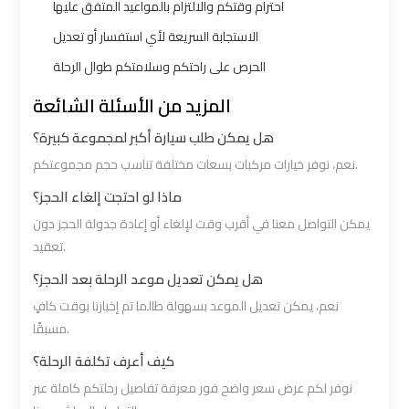
احترام وقتكم والالتزام بالمواعيد المتفق عليها
Limousine
Limousine
الاستجابة السريعة لأي استفسار أو تعديل
Alexandria
Alexandria
الحرص على راحتكم وسلامتكم طوال الرحلة
Cairo
Cairo
المزيد من الأسئلة الشائعة
Limousine
Limousine
هل يمكن طلب سيارة أكبر لمجموعة كبيرة؟
Prices
Prices
نعم، نوفر خيارات مركبات بسعات مختلفة تناسب حجم مجموعتكم.
Alexandria
Alexandria
ماذا لو احتجت إلغاء الحجز؟
Taxi
Taxi
يمكن التواصل معنا في أقرب وقت لإلغاء أو إعادة جدولة الحجز دون
تعقيد.
Alexandria
Alexandria
هل يمكن تعديل موعد الرحلة بعد الحجز؟
to
to
نعم، يمكن تعديل الموعد بسهولة طالما تم إخبارنا بوقت كافٍ
Cairo
Cairo
مسبقًا.
Airport
Airport
كيف أعرف تكلفة الرحلة؟
Limousine
Limousine
نوفر لكم عرض سعر واضح فور معرفة تفاصيل رحلتكم كاملة عبر
Prices
Prices