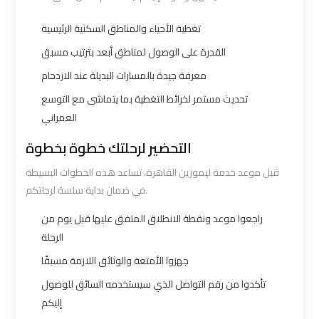
Borg
Borg
تغطية الأحياء والمناطق السكنية الرئيسية
El
El
Arab
Arab
القدرة على الوصول لمناطق أبعد بترتيب مسبق
Airport
Airport
معرفة جيدة بالمسارات البديلة عند الازدحام
Taxi
Taxi
تحديث مستمر لخرائط التغطية بما يتماشى مع التوسع
العمراني
Cairo
Cairo
التحضير لرحلتك خطوة بخطوة
Airport
Airport
Limousine
Limousine
قبل موعد خدمة ليموزين القاهرة، تساعد هذه الخطوات البسيطة
في ضمان بداية سلسة لرحلتكم.
Cars
Cars
راجعوا موعد ونقطة الانطلاق المتفق عليها قبل يوم من
Cairo
Cairo
الرحلة
Airport
Airport
جهزوا الأمتعة والوثائق اللازمة مسبقًا
Limousine
Limousine
تأكدوا من رقم التواصل الذي سيستخدمه السائق للوصول
Company
Company
إليكم