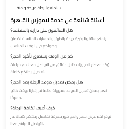
استمتعوا برحلة مريحة وآمنة
VIP
VIP
أسئلة شائعة عن خدمة ليموزين القاهرة
Limousine
Limousine
هل السائقون على دراية بالمنطقة؟
Premium
Premium
Service
Service
يتمتع سائقونا بخبرة جيدة بالطرق والمسارات المناسبة لضمان
وصولكم في الوقت المناسب.
Wedding
Wedding
كم من الوقت يستغرق تأكيد الحجز؟
Car
Car
نؤكد معظم الحجوزات خلال دقائق من التواصل معنا، مع مراعاة
Rental
Rental
تفاصيل رحلتكم كاملة.
Service
Service
هل يمكن تعديل موعد الرحلة بعد الحجز؟
نعم، يمكن تعديل الموعد بسهولة طالما تم إخبارنا بوقت كافٍ
Ahlan
Ahlan
مسبقًا.
Service
Service
كيف أعرف تكلفة الرحلة؟
Cairo
Cairo
نوفر لكم عرض سعر واضح فور معرفة تفاصيل رحلتكم كاملة عبر
Airport
Airport
التواصل المباشر معنا.