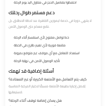
احتفظوا بتفاصيل الحجز في متناول اليد يوم الرحلة
Cairo
Cairo
دعم مستمر طوال رحلتك
Airport
Airport
Limousine
Limousine
لا ينتهي دورنا في خدمة ليموزين القاهرة عند لحظة الانطلاق، بل
Hotline
Hotline
نتابع معكم حتى الوصول الآمن.
خط تواصل مفتوح لأي استفسار أثناء الرحلة
Cairo
Cairo
Airport
Airport
متابعة فورية لأي تغيير طارئ في الخطة
Limousine
Limousine
استعداد للتعامل مع أي موقف غير متوقع بمرونة
Phone
Phone
تأكيد الوصول الآمن في نهاية الرحلة
أسئلة إضافية قد تهمك
Cairo
Cairo
Airport
Airport
كيف يتم التعامل مع الأمتعة الكبيرة أو غير المعتادة؟
Limousine
Limousine
يُفضل إخبارنا بطبيعة الأمتعة مسبقًا لاختيار المركبة المناسبة
Phone
Phone
لاستيعابها.
Number
Number
هل يمكن إضافة توقف أثناء الرحلة؟