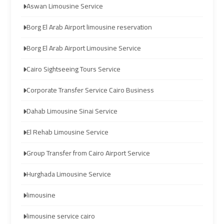
Aswan Limousine Service
transportation
transportation
Borg El Arab Airport limousine reservation
Cairo
Cairo
Borg El Arab Airport Limousine Service
Limousine
Limousine
Service
Service
Cairo Sightseeing Tours Service
Corporate Transfer Service Cairo Business
vip
vip
egypt
egypt
Dahab Limousine Sinai Service
airport
airport
El Rehab Limousine Service
Egypt
Egypt
Group Transfer from Cairo Airport Service
Limousine
Limousine
Hurghada Limousine Service
airport
airport
limousine
taxi
taxi
limousine service cairo