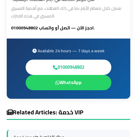
travel
travel
نعمل خلال معظم الأيام بما في ذلك العطلات، مع أهمية التنسيق
المسبق في هذه الفترات.
Cairo
Cairo
احجز الآن — اتصل أو واتساب 01000948802.
Limousine
Limousine
Companies
Companies
Available 24 hours — 7 days a week
limousine
limousine
cairo
cairo
01000948802
airport
airport
WhatsApp
Cairo
Cairo
Limousine
Limousine
Company
Company
Related Articles: خدمة VIP
cairo
cairo
airport
airport