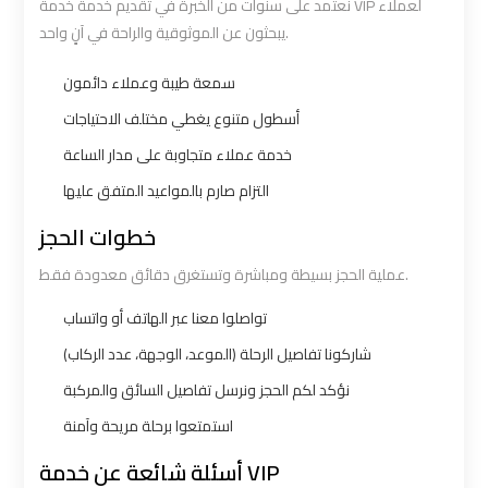
نعتمد على سنوات من الخبرة في تقديم خدمة خدمة VIP لعملاء
يبحثون عن الموثوقية والراحة في آنٍ واحد.
Book
Book
Airport
Airport
سمعة طيبة وعملاء دائمون
Limousine
Limousine
أسطول متنوع يغطي مختلف الاحتياجات
خدمة عملاء متجاوبة على مدار الساعة
Book
Book
التزام صارم بالمواعيد المتفق عليها
Cairo
Cairo
Airport
Airport
خطوات الحجز
Limousine
Limousine
عملية الحجز بسيطة ومباشرة وتستغرق دقائق معدودة فقط.
تواصلوا معنا عبر الهاتف أو واتساب
Book
Book
شاركونا تفاصيل الرحلة (الموعد، الوجهة، عدد الركاب)
Limousine
Limousine
from
from
نؤكد لكم الحجز ونرسل تفاصيل السائق والمركبة
Cairo
Cairo
استمتعوا برحلة مريحة وآمنة
Airport
Airport
أسئلة شائعة عن خدمة VIP