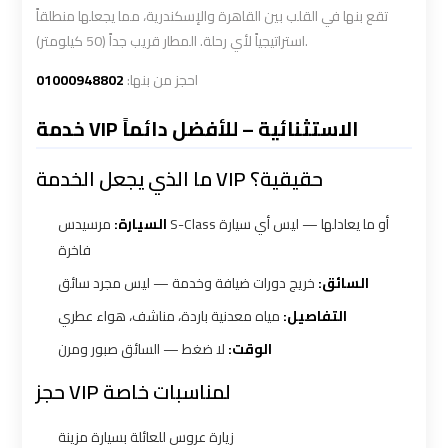
Number
Number
تقع بنها في القلب بين القاهرة والإسكندرية، مما يجعلها منطلقاً
استراتيجياً لأي رحلة. المطار قريب جداً (50 كيلومتر).
Airport
Airport
01000948802
احجز من بنها:
Limousine
Limousine
Prices
Prices
خدمة VIP الاستثنائية – للأفضل دائماً
ما الذي يجعل الخدمة VIP حقيقية؟
Airport
Airport
Limousine
Limousine
السيارة:
مرسيدس S-Class أو ما يعادلها — ليس أي سيارة
Service
Service
فاخرة
السائق:
خريج دورات ضيافة وخدمة — ليس مجرد سائق
Airport
Airport
Transfer
Transfer
التفاصيل:
مياه معدنية باردة، مناشف، هواء عطري
Limousine
Limousine
الوقت:
لا ضغط — السائق صبور ومرن
حجز VIP لمناسبات خاصة
Alexandria
Alexandria
Cairo
Cairo
زيارة عروس للعائلة بسيارة مزينة