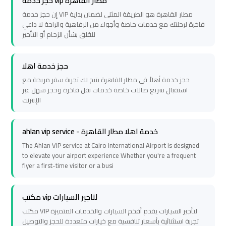
حجز خدمة vip مطار القاهرة
transportation
transportation
إن حجز خدمة VIP مطار القاهرة هو الطريقة المثلى لضمان بداية
فاخرة لرحلتك مع خدمات خاصة وأجواء من الرفاهية والراحة لا داعي
للقلق بشأن الزحام أو التأخير
Cairo
Cairo
Limousine
Limousine
Service
Service
حجز خدمة اهلا
حجز خدمة أهلاً في مطار القاهرة يتيح لك تجربة سفر مريحة مع
استقبال سريع صالات خاصة خدمات نقل فاخرة وحجز سهل عبر
vip
vip
الإنترنت
egypt
egypt
airport
airport
ahlan vip service - خدمة اهلا مطار القاهرة
The Ahlan VIP service at Cairo International Airport is designed
Egypt
Egypt
to elevate your airport experience Whether you're a frequent
Limousine
Limousine
flyer a first-time visitor or a busi
airport
airport
مكتب vip لتاجير السيارات
taxi
taxi
مكتب VIP لتأجير السيارات يقدم أفخم السيارات والخدمات المتميزة
تجربة استثنائية بأسعار تنافسية مع خيارات متعددة للحجز والتوصيل