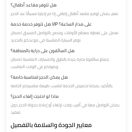
هل تتوفر مقاعد أطفال؟
Cairo
Cairo
نعم، يمكن توفير مقعد أطفال إضافي إذا تم إخبارنا مسبقًا عند الحجز.
Airport
Airport
Limousine
Limousine
هل تتوفر خدمة خدمة VIP على مدار الساعة؟
Service
Service
نعمل على تغطية معظم الأوقات، وننصح بالتواصل المسبق لضمان
توفر السيارة المناسبة في موعدكم بالتحديد.
Cairo
Cairo
هل السائقون على دراية بالمنطقة؟
Airport
Airport
يتمتع سائقونا بخبرة جيدة بالطرق والمسارات المناسبة لضمان
Limousine
Limousine
وصولكم في الوقت المناسب.
Services
Services
هل يمكن الحجز لمناسبة خاصة؟
—
—
بالتأكيد، يمكننا تخصيص الخدمة لتناسب طبيعة مناسبتكم الخاصة.
Complete
Complete
ماذا لو احتجت إلغاء الحجز؟
Guide
Guide
يمكن التواصل معنا في أقرب وقت لإلغاء أو إعادة جدولة الحجز دون
تعقيد.
Cairo
Cairo
Airport
Airport
معايير الجودة والسلامة بالتفصيل
Limousine
Limousine