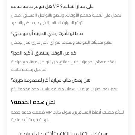
Borg
Borg
هل تتوفر خدمة خدمة VIP على مدار الساعة؟
El
El
نعمل على تغطية معظم الأوقات، وننصح بالتواصل المسبق لضمان
Arab
Arab
توفر السيارة المناسبة في موعدكم بالتحديد.
Airport
Airport
ماذا لو تأخرت رحلتي الجوية أو موعدي؟
Taxi
Taxi
نتابع تحديثات المواعيد ونتكيف مع أي تأخير طارئ قدر الإمكان.
كم من الوقت يستغرق تأكيد الحجز؟
Cairo
Cairo
نؤكد معظم الحجوزات خلال دقائق من التواصل معنا، مع مراعاة
Airport
Airport
تفاصيل رحلتكم كاملة.
Limousine
Limousine
هل يمكن طلب سيارة أكبر لمجموعة كبيرة؟
Cars
Cars
نعم، نوفر خيارات مركبات بسعات مختلفة تناسب حجم مجموعتكم.
Cairo
Cairo
لمن هذه الخدمة؟
Airport
Airport
صُممت خدمة خدمة VIP لتلائم مختلف أنماط المسافرين، سواء كانت
Limousine
Limousine
الرحلة فردية أو جماعية.
Company
Company
من يفضل الانتقال دون القلق بشأن تفاصيل المواصلات