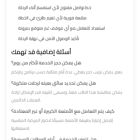
Prices
Prices
خط تواصل مفتوح لأي استفسار أثناء الرحلة
متابعة فورية لأي تغيير طارئ في الخطة
Cairo
Cairo
International
International
استعداد للتعامل مع أي موقف غير متوقع بمرونة
Airport
Airport
تأكيد الوصول الآمن في نهاية الرحلة
Limousine
Limousine
أسئلة إضافية قد تهمك
airport
airport
هل يمكن حجز الخدمة لأكثر من يوم؟
taxi
taxi
نعم، يمكن ترتيب حجز يغطي عدة أيام متتالية حسب برنامج زيارتكم.
cairo
cairo
هل يمكن تحديد سائق بعينه لرحلات متكررة؟
يمكن مناقشة هذا الطلب معنا، ونسعى لتلبيته قدر الإمكان لراحة
Cairo
Cairo
العملاء الدائمين.
Limousine
Limousine
كيف يتم التعامل مع الأمتعة الكبيرة أو غير المعتادة؟
يُفضل إخبارنا بطبيعة الأمتعة مسبقًا لاختيار المركبة المناسبة
cairo
cairo
لاستيعابها.
airport
airport
هل تتوفر الخدمة في أيام العطلات الرسمية؟