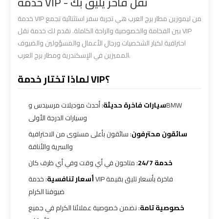
خدمة VIP - نقل فاخر يليق بك
Limousine
Limousine
خدمة VIP من ليموزين مطار برج العرب هي تجربة سفر استثنائية تجمع
Service
Service
بين الفخامة والخصوصية والراحة الكاملة. نقدم لك خدمة نقل VIP
احترافية لكبار الشخصيات ورجال الأعمال والمسؤولين والضيوف
Saint
Saint
المميزين في الإسكندرية ومطار برج العرب.
Catherine
Catherine
Transfer
Transfer
لماذا تختار خدمة VIP؟
Mountain
Mountain
Trip
Trip
سيارات فاخرة حديثة
: أحدث موديلات مرسيدس وBMW
وسيارات الدرجة الأولى
Sharm
Sharm
سائقون محترفون
: سائقون بأعلى مستوى من الاحترافية
El
El
والسرية والأناقة
Sheikh
Sheikh
خدمة 24/7
: متاحون في أي وقت وفي أي ظرف كان
Limousine
Limousine
أسعار تنافسية
: خدمة VIP فاخرة بأسعار تليق بقيمة
Service
Service
ضيوفنا الكرام
خصوصية تامة
: نضمن خصوصية عملائنا الكرام في جميع
shuttle
shuttle