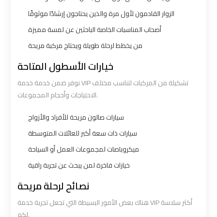
Cairo
Cairo
الزوار القادمون لأول مرة والذين يحتاجون إرشادًا موثوقًا
Airport
Airport
أصحاب المناسبات الخاصة الباحثين عن لمسة مميزة
Limousine
Limousine
من يخطط لرحلة طويلة ويحتاج مركبة مريحة
Hotline
Hotline
خيارات الأسطول المتاحة
Cairo
Cairo
نوفر ضمن خدمة خدمة VIP تشكيلة من المركبات لتناسب مختلف
Airport
Airport
الاحتياجات وأحجام المجموعات.
Limousine
Limousine
سيارات صالون مريحة للأفراد والأزواج
Phone
Phone
سيارات ذات سعة أكبر للعائلات المتوسطة
Cairo
Cairo
ميكروباصات لمجموعات العمل أو السياحة
Airport
Airport
خيارات فاخرة لمن يبحث عن تجربة راقية
Limousine
Limousine
نصائح لرحلة مريحة
Phone
Phone
Number
Number
هناك بعض الأمور البسيطة التي تجعل تجربة خدمة VIP أكثر سلاسة
لكم.