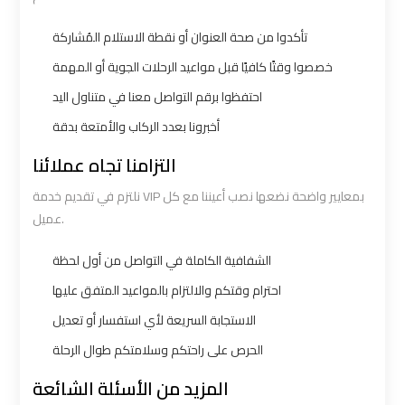
Cairo
Cairo
تأكدوا من صحة العنوان أو نقطة الاستلام المُشاركة
Airport
Airport
خصصوا وقتًا كافيًا قبل مواعيد الرحلات الجوية أو المهمة
Limousine
Limousine
Phone
Phone
احتفظوا برقم التواصل معنا في متناول اليد
Numbers
Numbers
أخبرونا بعدد الركاب والأمتعة بدقة
التزامنا تجاه عملائنا
Cairo
Cairo
نلتزم في تقديم خدمة VIP بمعايير واضحة نضعها نصب أعيننا مع كل
Airport
Airport
عميل.
Limousine
Limousine
Price
Price
الشفافية الكاملة في التواصل من أول لحظة
احترام وقتكم والالتزام بالمواعيد المتفق عليها
Cairo
Cairo
الاستجابة السريعة لأي استفسار أو تعديل
Airport
Airport
Limousine
Limousine
الحرص على راحتكم وسلامتكم طوال الرحلة
Prices
Prices
المزيد من الأسئلة الشائعة