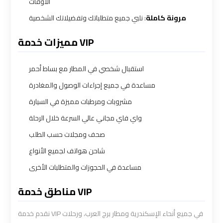
الأوقات
bus
bus
مرونة كاملة
: نلبي جميع متطلباتك وتفضيلاتك الشخصية
cairo
cairo
airport
airport
مميزات خدمة VIP
Sphinx
Sphinx
استقبال شخصي في المطار مع بساط أحمر
Airport
Airport
مساعدة في جميع إجراءات الوصول والمغادرة
Limousine
Limousine
مشروبات ومرطبات مميزة في السيارة
Service
Service
واي فاي مجاني عالي السرعة خلال الرحلة
صحف ومجلات حسب الطلب
taxi
taxi
airport
airport
شاحن هواتف لجميع الأنواع
cairo
cairo
مساعدة في الحجوزات والمتطلبات الأخرى
مناطق خدمة VIP
taxi
taxi
cairo
cairo
نقدم خدمة VIP في جميع أنحاء الإسكندرية ومطار برج العرب، ورحلات
airport
airport