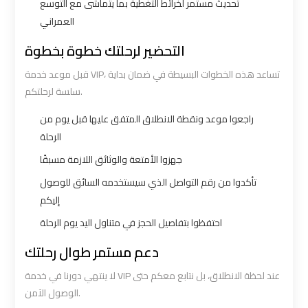
تحديث مستمر لخرائط التغطية بما يتماشى مع التوسع
Airport
Airport
العمراني
Transfer
Transfer
التحضير لرحلتك خطوة بخطوة
قبل موعد خدمة VIP، تساعد هذه الخطوات البسيطة في ضمان بداية
Cairo
Cairo
سلسة لرحلتكم.
Airport
Airport
Transfer
Transfer
راجعوا موعد ونقطة الانطلاق المتفق عليها قبل يوم من
Services
Services
الرحلة
جهزوا الأمتعة والوثائق اللازمة مسبقًا
Cairo
Cairo
تأكدوا من رقم التواصل الذي سيستخدمه السائق للوصول
Alexandria
Alexandria
إليكم
Limousine
Limousine
احتفظوا بتفاصيل الحجز في متناول اليد يوم الرحلة
دعم مستمر طوال رحلتك
Cairo
Cairo
Alexandria
Alexandria
لا ينتهي دورنا في خدمة VIP عند لحظة الانطلاق، بل نتابع معكم حتى
Limousine
Limousine
الوصول الآمن.