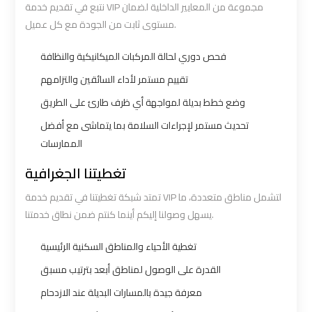
نتبع في تقديم خدمة VIP مجموعة من المعايير الداخلية لضمان
to
to
مستوى ثابت من الجودة مع كل عميل.
Alexandria
Alexandria
فحص دوري لحالة المركبات الميكانيكية والنظافة
Cairo
Cairo
تقييم مستمر لأداء السائقين والتزامهم
Airport
Airport
وضع خطط بديلة لمواجهة أي ظرف طارئ على الطريق
Taxi
Taxi
تحديث مستمر لإجراءات السلامة بما يتماشى مع أفضل
الممارسات
Cairo
Cairo
تغطيتنا الجغرافية
Airport
Airport
to
to
تمتد شبكة تغطيتنا في تقديم خدمة VIP لتشمل مناطق متعددة، ما
Red
Red
يسهل وصولنا إليكم أينما كنتم ضمن نطاق خدمتنا.
Sea
Sea
تغطية الأحياء والمناطق السكنية الرئيسية
Resorts
Resorts
Transfer
Transfer
القدرة على الوصول لمناطق أبعد بترتيب مسبق
معرفة جيدة بالمسارات البديلة عند الازدحام
Cairo
Cairo