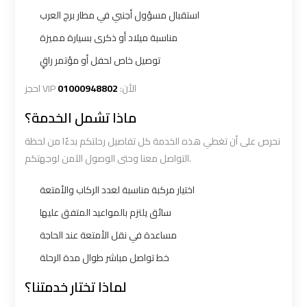
Limousine
Limousine
استقبال مسؤول أجنبي في مطار برج العرب
مناسبة ميلاد أو ذكرى بسيارة مميزة
Alexandria
Alexandria
توصيل خاص لحفل أو مؤتمر راقٍ
Cairo
Cairo
Limousine
Limousine
01000948802
احجز VIP الأن:
Prices
Prices
ماذا تشمل الخدمة؟
نحرص على أن تغطي هذه الخدمة كل تفاصيل رحلتكم بدءًا من لحظة
Alexandria
Alexandria
التواصل معنا وحتى الوصول الآمن لوجهتكم.
Taxi
Taxi
اختيار مركبة مناسبة لعدد الركاب والأمتعة
Alexandria
Alexandria
سائق يلتزم بالمواعيد المتفق عليها
to
to
مساعدة في نقل الأمتعة عند الحاجة
Cairo
Cairo
خط تواصل مباشر طوال مدة الرحلة
Airport
Airport
Limousine
Limousine
لماذا تختار خدمتنا؟
Prices
Prices