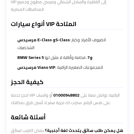
VIP إلى القاهرة والساحل الشمالي ومرسي مطروح وجميع
المحافظات المصرية.
VIP
VIP
أنواع سيارات VIP المتاحة
Limousine
Limousine
Premium
Premium
Service
Service
: للضيوف الأفراد وكبار
مرسيدس E-Class وS-Class
الشخصيات
Wedding
Wedding
BMW Series 5 و7
: فخامة وأناقة لا مثيل لها
Car
Car
: للمجموعات الصغيرة الراقية
مرسيدس Viano VIP
Rental
Rental
كيفية الحجز
Service
Service
أو واتساب
01000948802
لحجز خدمة VIP الراقية، تواصل معنا على
Ahlan
Ahlan
على نفس الرقم. سنرتب لك تجربة سفر لا تُنسى تليق بمكانتك.
Service
Service
أسئلة شائعة
Cairo
Cairo
Airport
Airport
هل يمكن طلب سائق يتحدث لغة أجنبية؟
يمكن الترتيب لسائق