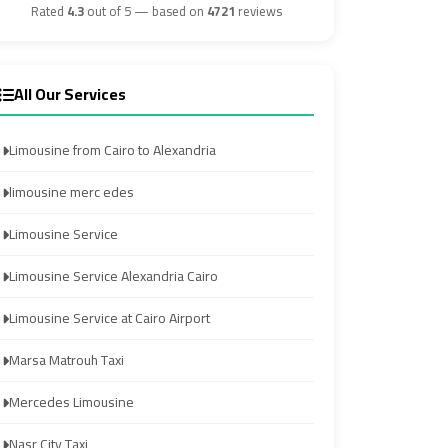
Airport
Airport
Rated
4.3
out of 5 — based on
4721
reviews
Transfer
Transfer
All Our Services
from
from
Cairo
Cairo
Limousine from Cairo to Alexandria
Airport
Airport
limousine merc edes
Transfer
Transfer
Limousine Service
from
from
Cairo
Cairo
Limousine Service Alexandria Cairo
Airport
Airport
Limousine Service at Cairo Airport
to
to
Alexandria
Alexandria
Marsa Matrouh Taxi
Mercedes Limousine
Transfer
Transfer
Service
Service
Nasr City Taxi