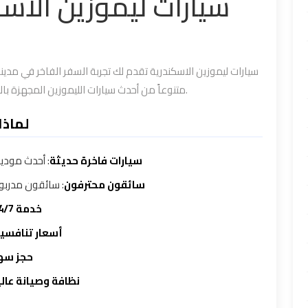
سيارات ليموزين الاس
سيارات ليموزين الاسكندرية تقدم لك تجربة السفر الفاخر في مدينة
متنوعاً من أحدث سيارات الليموزين المجهزة بالكامل لتوفير أقصى درجات الراحة والأناقة في كل رحلة.
لماذا
سيارات فاخرة حديثة
أحدث موديلات
سائقون محترفون
سائقون مدربون 
خدمة 24/7
أسعار تنافسي
حجز سه
نظافة وصيانة عال