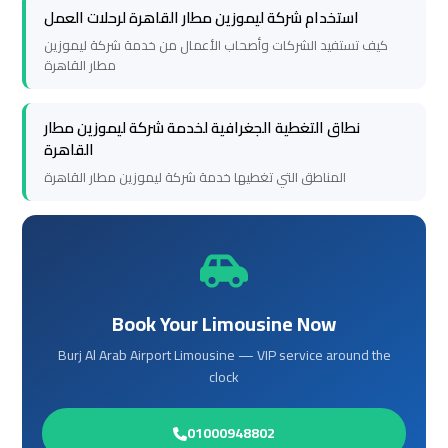
استخدام شركة ليموزين مطار القاهرة لرحلات العمل
to
to
كيف تستفيد الشركات وأصحاب الأعمال من خدمة شركة ليموزين
Alexandria
Alexandria
مطار القاهرة
Cairo
Cairo
نطاق التغطية الجغرافية لخدمة شركة ليموزين مطار
Airport
Airport
القاهرة
Taxi
Taxi
المناطق التي تغطيها خدمة شركة ليموزين مطار القاهرة
Cairo
Cairo
Airport
Airport
to
to
Red
Red
Book Your Limousine Now
Sea
Sea
Burj Al Arab Airport Limousine — VIP service around the
Resorts
Resorts
clock
Transfer
Transfer
01000948802
Cairo
Cairo