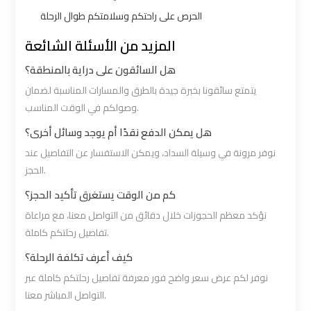
Limousine
Limousine
الحرص على راحتكم وسلامتكم طوال الرحلة
المزيد من الأسئلة الشائعة
Alexandria
Alexandria
Cairo
Cairo
هل السائقون على دراية بالمنطقة؟
Limousine
Limousine
يتمتع سائقونا بخبرة جيدة بالطرق والمسارات المناسبة لضمان
Prices
Prices
وصولكم في الوقت المناسب.
هل يمكن الدفع نقدًا أم يوجد وسائل أخرى؟
Alexandria
Alexandria
نوفر مرونة في وسيلة السداد، ويمكن الاستفسار عن التفاصيل عند
Taxi
Taxi
الحجز.
كم من الوقت يستغرق تأكيد الحجز؟
Alexandria
Alexandria
نؤكد معظم الحجوزات خلال دقائق من التواصل معنا، مع مراعاة
to
to
تفاصيل رحلتكم كاملة.
Cairo
Cairo
كيف أعرف تكلفة الرحلة؟
Airport
Airport
نوفر لكم عرض سعر واضح فور معرفة تفاصيل رحلتكم كاملة عبر
Limousine
Limousine
التواصل المباشر معنا.
Prices
Prices