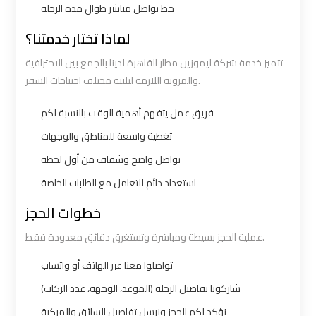
خط تواصل مباشر طوال مدة الرحلة
bus
bus
cairo
cairo
لماذا تختار خدمتنا؟
airport
airport
تتميز خدمة شركة ليموزين مطار القاهرة لدينا بالجمع بين الاحترافية
والمرونة اللازمة لتلبية مختلف احتياجات السفر.
Sphinx
Sphinx
Airport
Airport
فريق عمل يتفهم أهمية الوقت بالنسبة لكم
Limousine
Limousine
تغطية واسعة للمناطق والوجهات
Service
Service
تواصل واضح وشفاف من أول لحظة
استعداد دائم للتعامل مع الطلبات الخاصة
taxi
taxi
خطوات الحجز
airport
airport
cairo
cairo
عملية الحجز بسيطة ومباشرة وتستغرق دقائق معدودة فقط.
تواصلوا معنا عبر الهاتف أو واتساب
taxi
taxi
شاركونا تفاصيل الرحلة (الموعد، الوجهة، عدد الركاب)
cairo
cairo
airport
airport
نؤكد لكم الحجز ونرسل تفاصيل السائق والمركبة