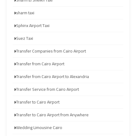
Sharm El Sheikh Taxi
travel
travel
sharm taxi
Cairo
Cairo
Sphinx Airport Taxi
Limousine
Limousine
Companies
Companies
Suez Taxi
Transfer Companies from Cairo Airport
limousine
limousine
cairo
cairo
Transfer from Cairo Airport
airport
airport
Transfer from Cairo Airport to Alexandria
Cairo
Cairo
Transfer Service from Cairo Airport
Limousine
Limousine
Transfer to Cairo Airport
Company
Company
Transfer to Cairo Airport from Anywhere
cairo
cairo
Wedding Limousine Cairo
airport
airport