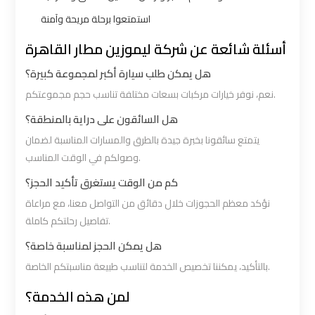
استمتعوا برحلة مريحة وآمنة
VIP
VIP
أسئلة شائعة عن شركة ليموزين مطار القاهرة
Limousine
Limousine
هل يمكن طلب سيارة أكبر لمجموعة كبيرة؟
Premium
Premium
Service
Service
نعم، نوفر خيارات مركبات بسعات مختلفة تناسب حجم مجموعتكم.
هل السائقون على دراية بالمنطقة؟
Wedding
Wedding
يتمتع سائقونا بخبرة جيدة بالطرق والمسارات المناسبة لضمان
Car
Car
وصولكم في الوقت المناسب.
Rental
Rental
كم من الوقت يستغرق تأكيد الحجز؟
Service
Service
نؤكد معظم الحجوزات خلال دقائق من التواصل معنا، مع مراعاة
تفاصيل رحلتكم كاملة.
Ahlan
Ahlan
هل يمكن الحجز لمناسبة خاصة؟
Service
Service
بالتأكيد، يمكننا تخصيص الخدمة لتناسب طبيعة مناسبتكم الخاصة.
Cairo
Cairo
Airport
Airport
لمن هذه الخدمة؟