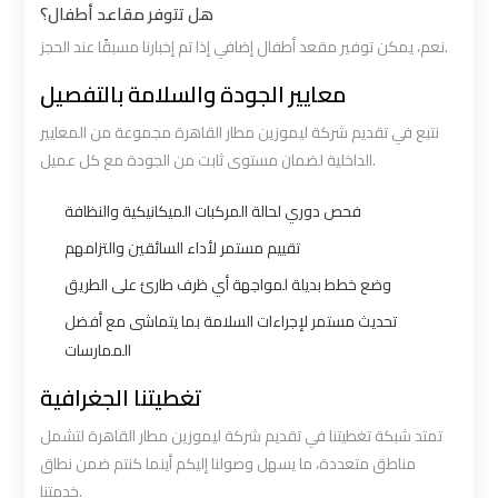
هل تتوفر مقاعد أطفال؟
نعم، يمكن توفير مقعد أطفال إضافي إذا تم إخبارنا مسبقًا عند الحجز.
Book
Book
Airport
Airport
معايير الجودة والسلامة بالتفصيل
Limousine
Limousine
نتبع في تقديم شركة ليموزين مطار القاهرة مجموعة من المعايير
الداخلية لضمان مستوى ثابت من الجودة مع كل عميل.
Book
Book
Cairo
Cairo
فحص دوري لحالة المركبات الميكانيكية والنظافة
Airport
Airport
تقييم مستمر لأداء السائقين والتزامهم
Limousine
Limousine
وضع خطط بديلة لمواجهة أي ظرف طارئ على الطريق
تحديث مستمر لإجراءات السلامة بما يتماشى مع أفضل
Book
Book
الممارسات
Limousine
Limousine
تغطيتنا الجغرافية
from
from
Cairo
Cairo
تمتد شبكة تغطيتنا في تقديم شركة ليموزين مطار القاهرة لتشمل
Airport
Airport
مناطق متعددة، ما يسهل وصولنا إليكم أينما كنتم ضمن نطاق
خدمتنا.