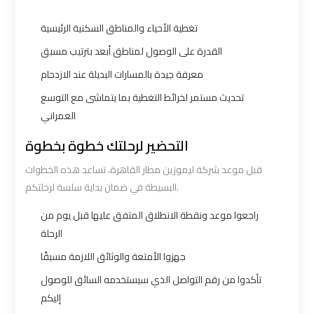
Borg
Borg
تغطية الأحياء والمناطق السكنية الرئيسية
El
El
Arab
Arab
القدرة على الوصول لمناطق أبعد بترتيب مسبق
Airport
Airport
معرفة جيدة بالمسارات البديلة عند الازدحام
Taxi
Taxi
تحديث مستمر لخرائط التغطية بما يتماشى مع التوسع
العمراني
Cairo
Cairo
التحضير لرحلتك خطوة بخطوة
Airport
Airport
Limousine
Limousine
قبل موعد شركة ليموزين مطار القاهرة، تساعد هذه الخطوات
البسيطة في ضمان بداية سلسة لرحلتكم.
Cars
Cars
راجعوا موعد ونقطة الانطلاق المتفق عليها قبل يوم من
Cairo
Cairo
الرحلة
Airport
Airport
جهزوا الأمتعة والوثائق اللازمة مسبقًا
Limousine
Limousine
تأكدوا من رقم التواصل الذي سيستخدمه السائق للوصول
Company
Company
إليكم