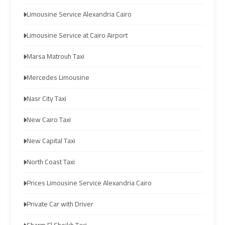
Prices
Prices
Limousine Service Alexandria Cairo
Cairo
Cairo
Limousine Service at Cairo Airport
International
International
Airport
Airport
Marsa Matrouh Taxi
Limousine
Limousine
Mercedes Limousine
Nasr City Taxi
airport
airport
taxi
taxi
New Cairo Taxi
cairo
cairo
New Capital Taxi
Cairo
Cairo
North Coast Taxi
Limousine
Limousine
Prices Limousine Service Alexandria Cairo
cairo
cairo
Private Car with Driver
airport
airport