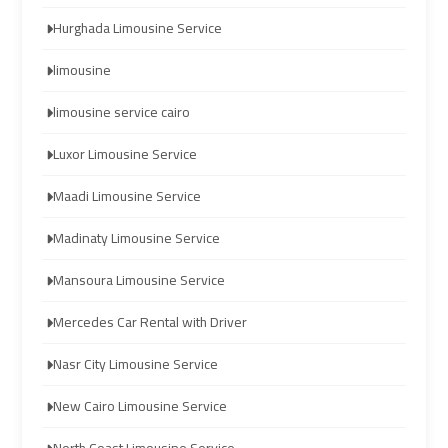
Hurghada
Hurghada
Hurghada Limousine Service
Taxi
Taxi
limousine
limousine service cairo
Limousine
Limousine
Companies
Companies
Luxor Limousine Service
at
at
Cairo
Cairo
Maadi Limousine Service
Airport
Airport
Madinaty Limousine Service
Mansoura Limousine Service
Limousine
Limousine
Companies
Companies
Mercedes Car Rental with Driver
in
in
Cairo
Cairo
Nasr City Limousine Service
New Cairo Limousine Service
Limousine
Limousine