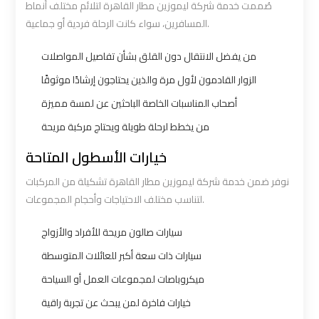
صُممت خدمة شركة ليموزين مطار القاهرة لتلائم مختلف أنماط
Ain
Ain
المسافرين، سواء كانت الرحلة فردية أو جماعية.
Sokhna
Sokhna
من يفضل الانتقال دون القلق بشأن تفاصيل المواصلات
Taxi
Taxi
الزوار القادمون لأول مرة والذين يحتاجون إرشادًا موثوقًا
Airport
Airport
أصحاب المناسبات الخاصة الباحثين عن لمسة مميزة
Limousine
Limousine
من يخطط لرحلة طويلة ويحتاج مركبة مريحة
Companies
Companies
خيارات الأسطول المتاحة
Airport
Airport
نوفر ضمن خدمة شركة ليموزين مطار القاهرة تشكيلة من المركبات
لتناسب مختلف الاحتياجات وأحجام المجموعات.
Limousine
Limousine
Hotline
Hotline
سيارات صالون مريحة للأفراد والأزواج
سيارات ذات سعة أكبر للعائلات المتوسطة
Airport
Airport
ميكروباصات لمجموعات العمل أو السياحة
Limousine
Limousine
Phone
Phone
خيارات فاخرة لمن يبحث عن تجربة راقية