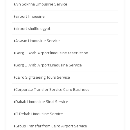
transportation
transportation
Ain Sokhna Limousine Service
airport limousine
Cairo
Cairo
airport shuttle egypt
Limousine
Limousine
Service
Service
Aswan Limousine Service
Borg El Arab Airport limousine reservation
vip
vip
egypt
egypt
Borg El Arab Airport Limousine Service
airport
airport
Cairo Sightseeing Tours Service
Egypt
Egypt
Corporate Transfer Service Cairo Business
Limousine
Limousine
Dahab Limousine Sinai Service
airport
airport
El Rehab Limousine Service
taxi
taxi
Group Transfer from Cairo Airport Service