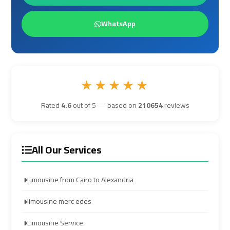
Airport
Airport
WhatsApp
Transfer
Transfer
Cairo
Cairo
Airport
Airport
★★★★★
Transfer
Transfer
Services
Services
Rated
4.6
out of 5 — based on
210654
reviews
Cairo
Cairo
Alexandria
Alexandria
All Our Services
Limousine
Limousine
Limousine from Cairo to Alexandria
Cairo
Cairo
Alexandria
Alexandria
limousine merc edes
Limousine
Limousine
Limousine Service