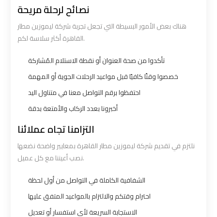
Number
Number
نصائح لرحلة مريحة
هناك بعض الأمور البسيطة التي تجعل تجربة شركة ليموزين مطار
Airport
Airport
القاهرة أكثر سلاسة لكم.
Limousine
Limousine
Prices
Prices
تأكدوا من صحة العنوان أو نقطة الاستلام المُشاركة
خصصوا وقتًا كافيًا قبل مواعيد الرحلات الجوية أو المهمة
Airport
Airport
احتفظوا برقم التواصل معنا في متناول اليد
Limousine
Limousine
أخبرونا بعدد الركاب والأمتعة بدقة
Service
Service
التزامنا تجاه عملائنا
Airport
Airport
نلتزم في تقديم شركة ليموزين مطار القاهرة بمعايير واضحة نضعها
Transfer
Transfer
نصب أعيننا مع كل عميل.
Limousine
Limousine
الشفافية الكاملة في التواصل من أول لحظة
Alexandria
Alexandria
احترام وقتكم والالتزام بالمواعيد المتفق عليها
Cairo
Cairo
الاستجابة السريعة لأي استفسار أو تعديل