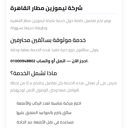
Limousine
Limousine
شركة ليموزين مطار القاهرة
Service
Service
نوفر لكم تفاصيل كاملة حول خدمة شركة ليموزين مطار القاهرة
وطريقة حجزها بسهولة.
Saint
Saint
Catherine
Catherine
خدمة موثوقة بسائقين محترفين
Transfer
Transfer
يتولى سائقون ذوو خبرة تنفيذ هذه الخدمة بعناية ودقة.
Mountain
Mountain
Trip
Trip
احجز الآن — اتصل أو واتساب 01000948802.
ماذا تشمل الخدمة؟
Sharm
Sharm
نحرص على أن تغطي هذه الخدمة كل تفاصيل رحلتكم بدءًا من لحظة
El
El
التواصل معنا وحتى الوصول الآمن لوجهتكم.
Sheikh
Sheikh
Limousine
Limousine
اختيار مركبة مناسبة لعدد الركاب والأمتعة
Service
Service
سائق يلتزم بالمواعيد المتفق عليها
مساعدة في نقل الأمتعة عند الحاجة
shuttle
shuttle