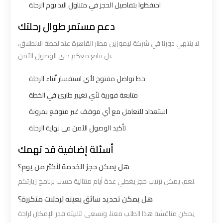
احتفظوا بتفاصيل الحجز في متناول اليد يوم الرحلة
Cairo
Cairo
دعم مستمر طوال رحلتك
Airport
Airport
Limousine
Limousine
لا ينتهي دورنا في شركة ليموزين مطار القاهرة عند لحظة الانطلاق،
Hotline
Hotline
بل نتابع معكم حتى الوصول الآمن.
خط تواصل مفتوح لأي استفسار أثناء الرحلة
Cairo
Cairo
Airport
Airport
متابعة فورية لأي تغيير طارئ في الخطة
Limousine
Limousine
استعداد للتعامل مع أي موقف غير متوقع بمرونة
Phone
Phone
تأكيد الوصول الآمن في نهاية الرحلة
أسئلة إضافية قد تهمك
Cairo
Cairo
Airport
Airport
هل يمكن حجز الخدمة لأكثر من يوم؟
Limousine
Limousine
نعم، يمكن ترتيب حجز يغطي عدة أيام متتالية حسب برنامج زيارتكم.
Phone
Phone
هل يمكن تحديد سائق بعينه لرحلات متكررة؟
Number
Number
يمكن مناقشة هذا الطلب معنا، ونسعى لتلبيته قدر الإمكان لراحة