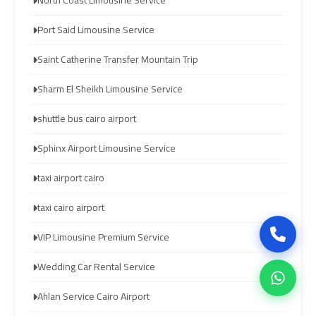
North Coast Limousine Service
Company
Company
in
in
Port Said Limousine Service
Cairo
Cairo
Saint Catherine Transfer Mountain Trip
Limousine
Limousine
Sharm El Sheikh Limousine Service
from
from
shuttle bus cairo airport
Alexandria
Alexandria
to
to
Sphinx Airport Limousine Service
Cairo
Cairo
Airport
Airport
taxi airport cairo
taxi cairo airport
Limousine
Limousine
VIP Limousine Premium Service
from
from
Cairo
Cairo
Wedding Car Rental Service
Airport
Airport
Ahlan Service Cairo Airport