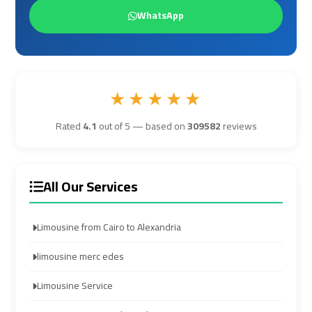
WhatsApp
Airport
Airport
Transfer
Transfer
Cairo
Cairo
★★★★★
Airport
Airport
Transfer
Transfer
Rated
4.1
out of 5 — based on
309582
reviews
Services
Services
Cairo
Cairo
All Our Services
Alexandria
Alexandria
Limousine
Limousine
Limousine from Cairo to Alexandria
Cairo
Cairo
limousine merc edes
Alexandria
Alexandria
Limousine Service
Limousine
Limousine