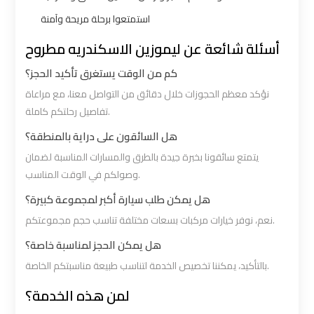
استمتعوا برحلة مريحة وآمنة
VIP
VIP
أسئلة شائعة عن ليموزين الاسكندريه مطروح
Limousine
Limousine
كم من الوقت يستغرق تأكيد الحجز؟
Premium
Premium
Service
Service
نؤكد معظم الحجوزات خلال دقائق من التواصل معنا، مع مراعاة
تفاصيل رحلتكم كاملة.
Wedding
Wedding
هل السائقون على دراية بالمنطقة؟
Car
Car
يتمتع سائقونا بخبرة جيدة بالطرق والمسارات المناسبة لضمان
Rental
Rental
وصولكم في الوقت المناسب.
Service
Service
هل يمكن طلب سيارة أكبر لمجموعة كبيرة؟
نعم، نوفر خيارات مركبات بسعات مختلفة تناسب حجم مجموعتكم.
Ahlan
Ahlan
هل يمكن الحجز لمناسبة خاصة؟
Service
Service
بالتأكيد، يمكننا تخصيص الخدمة لتناسب طبيعة مناسبتكم الخاصة.
Cairo
Cairo
Airport
Airport
لمن هذه الخدمة؟