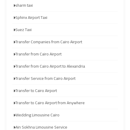
travel
travel
sharm taxi
Sphinx Airport Taxi
Cairo
Cairo
Limousine
Limousine
Suez Taxi
Companies
Companies
Transfer Companies from Cairo Airport
limousine
limousine
Transfer from Cairo Airport
cairo
cairo
Transfer from Cairo Airport to Alexandria
airport
airport
Transfer Service from Cairo Airport
Cairo
Cairo
Transfer to Cairo Airport
Limousine
Limousine
Company
Company
Transfer to Cairo Airport from Anywhere
Wedding Limousine Cairo
cairo
cairo
airport
airport
Ain Sokhna Limousine Service