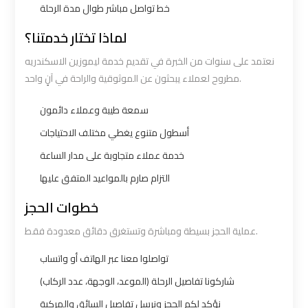
خط تواصل مباشر طوال مدة الرحلة
bus
bus
cairo
cairo
لماذا تختار خدمتنا؟
airport
airport
نعتمد على سنوات من الخبرة في تقديم خدمة ليموزين الاسكندريه
مطروح لعملاء يبحثون عن الموثوقية والراحة في آنٍ واحد.
Sphinx
Sphinx
Airport
Airport
سمعة طيبة وعملاء دائمون
Limousine
Limousine
أسطول متنوع يغطي مختلف الاحتياجات
Service
Service
خدمة عملاء متجاوبة على مدار الساعة
التزام صارم بالمواعيد المتفق عليها
taxi
taxi
خطوات الحجز
airport
airport
cairo
cairo
عملية الحجز بسيطة ومباشرة وتستغرق دقائق معدودة فقط.
تواصلوا معنا عبر الهاتف أو واتساب
taxi
taxi
شاركونا تفاصيل الرحلة (الموعد، الوجهة، عدد الركاب)
cairo
cairo
airport
airport
نؤكد لكم الحجز ونرسل تفاصيل السائق والمركبة