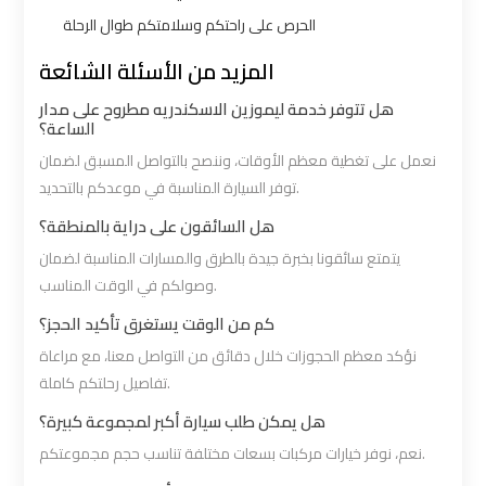
Limousine
Limousine
الحرص على راحتكم وسلامتكم طوال الرحلة
المزيد من الأسئلة الشائعة
Alexandria
Alexandria
Cairo
Cairo
هل تتوفر خدمة ليموزين الاسكندريه مطروح على مدار
الساعة؟
Limousine
Limousine
نعمل على تغطية معظم الأوقات، وننصح بالتواصل المسبق لضمان
Prices
Prices
توفر السيارة المناسبة في موعدكم بالتحديد.
هل السائقون على دراية بالمنطقة؟
Alexandria
Alexandria
Taxi
Taxi
يتمتع سائقونا بخبرة جيدة بالطرق والمسارات المناسبة لضمان
وصولكم في الوقت المناسب.
Alexandria
Alexandria
كم من الوقت يستغرق تأكيد الحجز؟
to
to
نؤكد معظم الحجوزات خلال دقائق من التواصل معنا، مع مراعاة
Cairo
Cairo
تفاصيل رحلتكم كاملة.
Airport
Airport
هل يمكن طلب سيارة أكبر لمجموعة كبيرة؟
Limousine
Limousine
نعم، نوفر خيارات مركبات بسعات مختلفة تناسب حجم مجموعتكم.
Prices
Prices