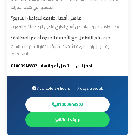
Cairo
Cairo
المسبق في هذه الفترات.
Airport
Airport
ما هي أفضل طريقة للتواصل السريع؟
Limousine
Limousine
يُعد التواصل عبر واتساب من أسرع الطرق لتلقي الرد والتأكيد الفوري.
Phone
Phone
كيف يتم التعامل مع الأمتعة الكبيرة أو غير المعتادة؟
Numbers
Numbers
يُفضل إخبارنا بطبيعة الأمتعة مسبقًا لاختيار المركبة المناسبة
لاستيعابها.
Cairo
Cairo
Airport
Airport
احجز الآن — اتصل أو واتساب 01000948802.
Limousine
Limousine
Price
Price
Available 24 hours — 7 days a week
Cairo
Cairo
01000948802
Airport
Airport
Limousine
Limousine
WhatsApp
Prices
Prices