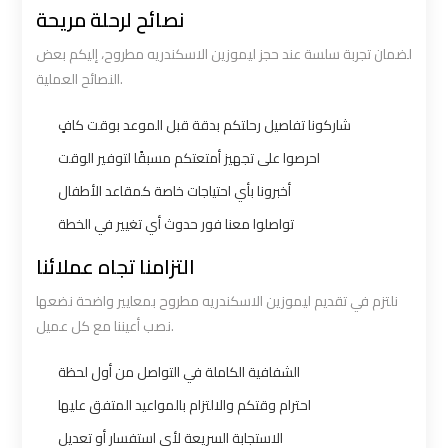
Number
Number
نصائح لرحلة مريحة
لضمان تجربة سلسة عند حجز ليموزين الاسكندريه مطروح، إليكم بعض
Airport
Airport
النصائح العملية.
Limousine
Limousine
Prices
Prices
شاركونا تفاصيل رحلتكم بدقة قبل الموعد بوقت كافٍ
احرصوا على تجهيز أمتعتكم مسبقًا لتوفير الوقت
Airport
Airport
أخبرونا بأي احتياجات خاصة كمقاعد الأطفال
Limousine
Limousine
تواصلوا معنا فور حدوث أي تغيير في الخطة
Service
Service
التزامنا تجاه عملائنا
Airport
Airport
نلتزم في تقديم ليموزين الاسكندريه مطروح بمعايير واضحة نضعها
Transfer
Transfer
نصب أعيننا مع كل عميل.
Limousine
Limousine
الشفافية الكاملة في التواصل من أول لحظة
Alexandria
Alexandria
احترام وقتكم والالتزام بالمواعيد المتفق عليها
Cairo
Cairo
الاستجابة السريعة لأي استفسار أو تعديل