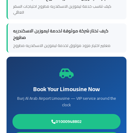
to
to
كيف تناسب خدمة ليموزين الاسكندريه مطروح احتياجات السفر
العائلي
Alexandria
Alexandria
كيف تختار شركة موثوقة لخدمة ليموزين الاسكندريه
Cairo
Cairo
مطروح
Airport
Airport
معايير اختيار مزود موثوق لخدمة ليموزين الاسكندريه مطروح
Taxi
Taxi
Cairo
Cairo
Airport
Airport
to
to
Book Your Limousine Now
Red
Red
Sea
Sea
Burj Al Arab Airport Limousine — VIP service around the
clock
Resorts
Resorts
Transfer
Transfer
01000948802
Cairo
Cairo