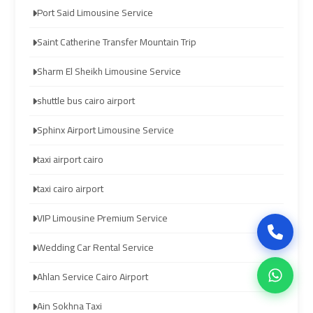
Company
Company
Port Said Limousine Service
in
in
Cairo
Cairo
Saint Catherine Transfer Mountain Trip
Sharm El Sheikh Limousine Service
Limousine
Limousine
from
from
shuttle bus cairo airport
Alexandria
Alexandria
Sphinx Airport Limousine Service
to
to
Cairo
Cairo
taxi airport cairo
Airport
Airport
taxi cairo airport
Limousine
Limousine
VIP Limousine Premium Service
from
from
Wedding Car Rental Service
Cairo
Cairo
Airport
Airport
Ahlan Service Cairo Airport
Ain Sokhna Taxi