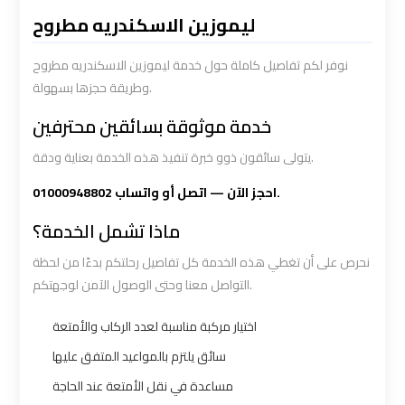
Limousine
Limousine
ليموزين الاسكندريه مطروح
Service
Service
نوفر لكم تفاصيل كاملة حول خدمة ليموزين الاسكندريه مطروح
وطريقة حجزها بسهولة.
Saint
Saint
Catherine
Catherine
خدمة موثوقة بسائقين محترفين
Transfer
Transfer
يتولى سائقون ذوو خبرة تنفيذ هذه الخدمة بعناية ودقة.
Mountain
Mountain
Trip
Trip
احجز الآن — اتصل أو واتساب 01000948802.
ماذا تشمل الخدمة؟
Sharm
Sharm
نحرص على أن تغطي هذه الخدمة كل تفاصيل رحلتكم بدءًا من لحظة
El
El
التواصل معنا وحتى الوصول الآمن لوجهتكم.
Sheikh
Sheikh
Limousine
Limousine
اختيار مركبة مناسبة لعدد الركاب والأمتعة
Service
Service
سائق يلتزم بالمواعيد المتفق عليها
مساعدة في نقل الأمتعة عند الحاجة
shuttle
shuttle