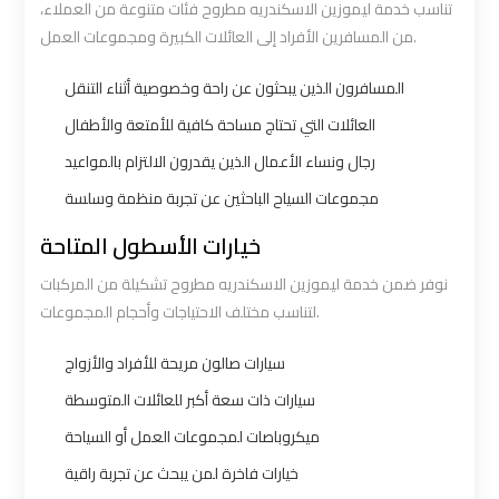
تناسب خدمة ليموزين الاسكندريه مطروح فئات متنوعة من العملاء،
Ain
Ain
من المسافرين الأفراد إلى العائلات الكبيرة ومجموعات العمل.
Sokhna
Sokhna
المسافرون الذين يبحثون عن راحة وخصوصية أثناء التنقل
Taxi
Taxi
العائلات التي تحتاج مساحة كافية للأمتعة والأطفال
Airport
Airport
رجال ونساء الأعمال الذين يقدرون الالتزام بالمواعيد
Limousine
Limousine
مجموعات السياح الباحثين عن تجربة منظمة وسلسة
Companies
Companies
خيارات الأسطول المتاحة
Airport
Airport
نوفر ضمن خدمة ليموزين الاسكندريه مطروح تشكيلة من المركبات
لتناسب مختلف الاحتياجات وأحجام المجموعات.
Limousine
Limousine
Hotline
Hotline
سيارات صالون مريحة للأفراد والأزواج
سيارات ذات سعة أكبر للعائلات المتوسطة
Airport
Airport
ميكروباصات لمجموعات العمل أو السياحة
Limousine
Limousine
Phone
Phone
خيارات فاخرة لمن يبحث عن تجربة راقية