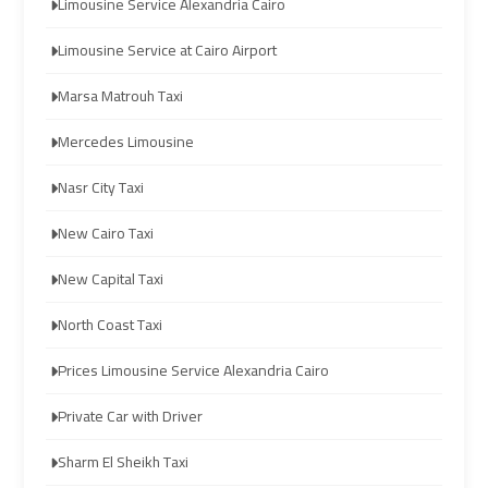
Prices
Prices
Limousine Service Alexandria Cairo
Limousine Service at Cairo Airport
Cairo
Cairo
International
International
Marsa Matrouh Taxi
Airport
Airport
Mercedes Limousine
Limousine
Limousine
Nasr City Taxi
airport
airport
New Cairo Taxi
taxi
taxi
cairo
cairo
New Capital Taxi
North Coast Taxi
Cairo
Cairo
Limousine
Limousine
Prices Limousine Service Alexandria Cairo
Private Car with Driver
cairo
cairo
Sharm El Sheikh Taxi
airport
airport