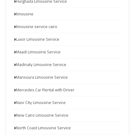
Hurghada Limousine Service
Hurghada
Hurghada
limousine
Taxi
Taxi
limousine service cairo
Limousine
Limousine
Luxor Limousine Service
Companies
Companies
at
at
Maadi Limousine Service
Cairo
Cairo
Madinaty Limousine Service
Airport
Airport
Mansoura Limousine Service
Limousine
Limousine
Mercedes Car Rental with Driver
Companies
Companies
in
in
Nasr City Limousine Service
Cairo
Cairo
New Cairo Limousine Service
Limousine
Limousine
North Coast Limousine Service