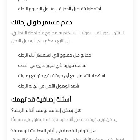
Cairo
Cairo
احتفظوا بتفاصيل الحجز في متناول اليد يوم الرحلة
Airport
Airport
دعم مستمر طوال رحلتك
Limousine
Limousine
Hotline
Hotline
لا ينتهي دورنا في ليموزين الاسكندريه مطروح عند لحظة الانطلاق،
بل نتابع معكم حتى الوصول الآمن.
Cairo
Cairo
خط تواصل مفتوح لأي استفسار أثناء الرحلة
Airport
Airport
متابعة فورية لأي تغيير طارئ في الخطة
Limousine
Limousine
استعداد للتعامل مع أي موقف غير متوقع بمرونة
Phone
Phone
تأكيد الوصول الآمن في نهاية الرحلة
Cairo
Cairo
أسئلة إضافية قد تهمك
Airport
Airport
هل يمكن إضافة توقف أثناء الرحلة؟
Limousine
Limousine
يمكن ترتيب توقف قصير أثناء الرحلة إذا تم الاتفاق عليه مسبقًا.
Phone
Phone
Number
Number
هل تتوفر الخدمة في أيام العطلات الرسمية؟
نعمل خلال معظم الأيام بما في ذلك العطلات، مع أهمية التنسيق