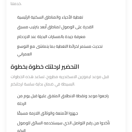
خدمتنا.
Borg
Borg
El
El
تغطية الأحياء والمناطق السكنية الرئيسية
Arab
Arab
القدرة على الوصول لمناطق أبعد بترتيب مسبق
Airport
Airport
معرفة جيدة بالمسارات البديلة عند الازدحام
Taxi
Taxi
تحديث مستمر لخرائط التغطية بما يتماشى مع التوسع
العمراني
Cairo
Cairo
Airport
Airport
التحضير لرحلتك خطوة بخطوة
Limousine
Limousine
قبل موعد ليموزين الاسكندريه مطروح، تساعد هذه الخطوات
Cars
Cars
البسيطة في ضمان بداية سلسة لرحلتكم.
راجعوا موعد ونقطة الانطلاق المتفق عليها قبل يوم من
Cairo
Cairo
الرحلة
Airport
Airport
Limousine
Limousine
جهزوا الأمتعة والوثائق اللازمة مسبقًا
Company
Company
تأكدوا من رقم التواصل الذي سيستخدمه السائق للوصول
إليكم