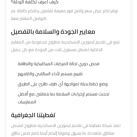
كيف أعرف تكلفة الرحلة؟
نوفر لكم عرض سعر واضح فور معرفة تفاصيل رحلتكم كاملة عبر
Book
Book
التواصل المباشر معنا.
Airport
Airport
معايير الجودة والسلامة بالتفصيل
Limousine
Limousine
نتبع في تقديم ليموزين الاسكندريه مطروح مجموعة من المعايير
Book
Book
الداخلية لضمان مستوى ثابت من الجودة مع كل عميل.
Cairo
Cairo
فحص دوري لحالة المركبات الميكانيكية والنظافة
Airport
Airport
Limousine
Limousine
تقييم مستمر لأداء السائقين والتزامهم
وضع خطط بديلة لمواجهة أي ظرف طارئ على الطريق
Book
Book
تحديث مستمر لإجراءات السلامة بما يتماشى مع أفضل
Limousine
Limousine
الممارسات
from
from
تغطيتنا الجغرافية
Cairo
Cairo
Airport
Airport
تمتد شبكة تغطيتنا في تقديم ليموزين الاسكندريه مطروح لتشمل
مناطق متعددة، ما يسهل وصولنا إليكم أينما كنتم ضمن نطاق