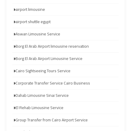
transportation
transportation
airport limousine
Cairo
Cairo
airport shuttle egypt
Limousine
Limousine
Aswan Limousine Service
Service
Service
Borg El Arab Airport limousine reservation
vip
vip
Borg El Arab Airport Limousine Service
egypt
egypt
airport
airport
Cairo Sightseeing Tours Service
Corporate Transfer Service Cairo Business
Egypt
Egypt
Dahab Limousine Sinai Service
Limousine
Limousine
El Rehab Limousine Service
airport
airport
Group Transfer from Cairo Airport Service
taxi
taxi