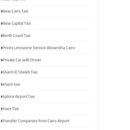
from
from
New Cairo Taxi
Cairo
Cairo
Airport
Airport
New Capital Taxi
North Coast Taxi
Transfer
Transfer
to
to
Prices Limousine Service Alexandria Cairo
Cairo
Cairo
Private Car with Driver
Airport
Airport
Sharm El Sheikh Taxi
Transfer
Transfer
sharm taxi
to
to
Cairo
Cairo
Sphinx Airport Taxi
Airport
Airport
Suez Taxi
from
from
Anywhere
Anywhere
Transfer Companies from Cairo Airport