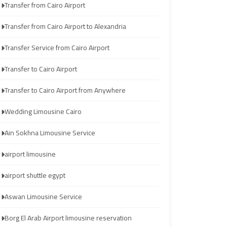
Transfer from Cairo Airport
Wedding
Wedding
Limousine
Limousine
Transfer from Cairo Airport to Alexandria
Cairo
Cairo
Transfer Service from Cairo Airport
Ain
Ain
Transfer to Cairo Airport
Sokhna
Sokhna
Transfer to Cairo Airport from Anywhere
Limousine
Limousine
Service
Service
Wedding Limousine Cairo
Ain Sokhna Limousine Service
airport
airport
limousine
limousine
airport limousine
airport shuttle egypt
airport
airport
shuttle
shuttle
Aswan Limousine Service
egypt
egypt
Borg El Arab Airport limousine reservation