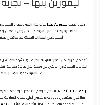
ليموزين بنها – تجربة
تقدم خدمة
ليموزين بنها
تجربة نقل راقية ومميزة للمسافرين
الفخامة والراحة والأمان. سواء كنت من رجال الأعمال أو م
أسطولاً من السيارات الحديثة مع سائقين محترفين يضمنون وصولك إلى وجهتك بأعلى معايير الجودة.
تُعد مدينة بنها من المدن النابضة بالحياة التي تشهد تطوراً سر
احتياجات المسافرين الباحثين عن وسيلة نقل فاخرة ومريحة. تُركز
عبر الإنترنت وحتى التوصيل الآمن والفعال إلى مختلف الوجهات داخل المدينة وخارجها.
راحة استثنائية:
سيارات حديثة ومكيفة مجهزة بمقاعد فاخر. -
سائقون محترفون وذوو خبرة يتبعون أعلى معايير السلامة . -
خيارات متعددة تلبي احتياجات رجال الأعمال والعائلات. -
تجر: