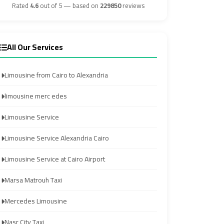
Airport
Airport
Rated
4.6
out of 5 — based on
229850
reviews
Transfer
Transfer
All Our Services
from
from
Cairo
Cairo
Limousine from Cairo to Alexandria
Airport
Airport
limousine merc edes
Transfer
Transfer
Limousine Service
from
from
Cairo
Cairo
Limousine Service Alexandria Cairo
Airport
Airport
Limousine Service at Cairo Airport
to
to
Alexandria
Alexandria
Marsa Matrouh Taxi
Mercedes Limousine
Transfer
Transfer
Service
Service
Nasr City Taxi