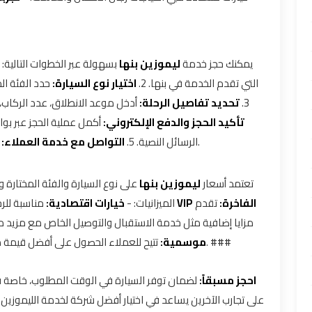
يمكنك حجز خدمة
ليموزين بنها
بسهولة عبر الخطوات التالية: 1.
التي تقدم الخدمة في بنها. 2.
اختيار نوع السيارة:
حدد الفئة ال.
أدخل موعد الانطلاق، عدد الركاب، .
تحديد تفاصيل الرحلة:
3.
تأكيد الحجز والدفع الإلكتروني:
أكمل عملية الحجز عبر بوابة
للحصول على أي استفسار أو تعديل على تفاصيل الحجز.
الرسائل النصية. 5.
التواصل مع خدمة العملاء:
تعتمد أسعار
ليموزين بنها
على نوع السيارة والفئة المختارة
فئة VIP الفاخرة:
تقدم
الميزانيات: -
خيارات اقتصادية:
مناسبة ل. -
مزايا إضافية مثل خدمة الاستقبال والتوصيل الخاص مع مز. -
تتيح للعملاء الحصول على أفضل قيمة مقابل المال عند الحجز المسبق أو خلال مواسم الذروة. ###
موسمية:
احجز مسبقاً:
لضمان توفر السيارة في الوقت المطلوب، خاص. -
على تجارب الآخرين يساعد في اختيار أفضل شركة لخدمة الليموز. -