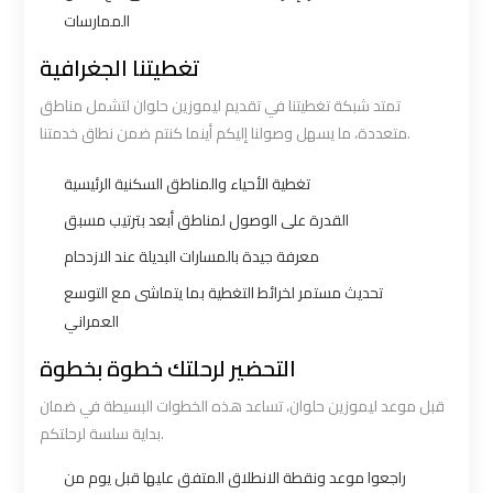
الممارسات
Cairo
Cairo
Airport
Airport
تغطيتنا الجغرافية
Limousine
Limousine
تمتد شبكة تغطيتنا في تقديم ليموزين حلوان لتشمل مناطق
Service
Service
متعددة، ما يسهل وصولنا إليكم أينما كنتم ضمن نطاق خدمتنا.
Cairo
Cairo
تغطية الأحياء والمناطق السكنية الرئيسية
Airport
Airport
القدرة على الوصول لمناطق أبعد بترتيب مسبق
Limousine
Limousine
معرفة جيدة بالمسارات البديلة عند الازدحام
Services
Services
تحديث مستمر لخرائط التغطية بما يتماشى مع التوسع
—
—
العمراني
Complete
Complete
Guide
Guide
التحضير لرحلتك خطوة بخطوة
قبل موعد ليموزين حلوان، تساعد هذه الخطوات البسيطة في ضمان
Cairo
Cairo
بداية سلسة لرحلتكم.
Airport
Airport
راجعوا موعد ونقطة الانطلاق المتفق عليها قبل يوم من
Limousine
Limousine