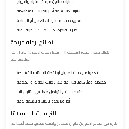
سيارات صالون مريحة للأفراد والأزواج
Borg
Borg
سيارات ذات سعة أكبر للعائلات المتوسطة
El
El
ميكروباصات لمجموعات العمل أو السياحة
Arab
Arab
Airport
Airport
خيارات فاخرة لمن يبحث عن تجربة راقية
Taxi
Taxi
نصائح لرحلة مريحة
هناك بعض الأمور البسيطة التي تجعل تجربة ليموزين حلوان أكثر
Cairo
Cairo
سلاسة لكم.
Airport
Airport
Limousine
Limousine
تأكدوا من صحة العنوان أو نقطة الاستلام المُشاركة
Cars
Cars
خصصوا وقتًا كافيًا قبل مواعيد الرحلات الجوية أو المهمة
احتفظوا برقم التواصل معنا في متناول اليد
Cairo
Cairo
أخبرونا بعدد الركاب والأمتعة بدقة
Airport
Airport
Limousine
Limousine
التزامنا تجاه عملائنا
Company
Company
نلتزم في تقديم ليموزين حلوان بمعايير واضحة نضعها نصب أعيننا مع