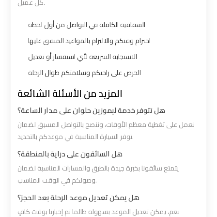
كل عميل.
Cairo
Cairo
Airport
Airport
الشفافية الكاملة في التواصل من أول لحظة
Limousine
Limousine
احترام وقتكم والالتزام بالمواعيد المتفق عليها
Hotline
Hotline
الاستجابة السريعة لأي استفسار أو تعديل
الحرص على راحتكم وسلامتكم طوال الرحلة
Cairo
Cairo
المزيد من الأسئلة الشائعة
Airport
Airport
Limousine
Limousine
هل تتوفر خدمة ليموزين حلوان على مدار الساعة؟
Phone
Phone
نعمل على تغطية معظم الأوقات، وننصح بالتواصل المسبق لضمان
توفر السيارة المناسبة في موعدكم بالتحديد.
Cairo
Cairo
هل السائقون على دراية بالمنطقة؟
Airport
Airport
يتمتع سائقونا بخبرة جيدة بالطرق والمسارات المناسبة لضمان
Limousine
Limousine
وصولكم في الوقت المناسب.
Phone
Phone
هل يمكن تعديل موعد الرحلة بعد الحجز؟
Number
Number
نعم، يمكن تعديل الموعد بسهولة طالما تم إخبارنا بوقت كافٍ