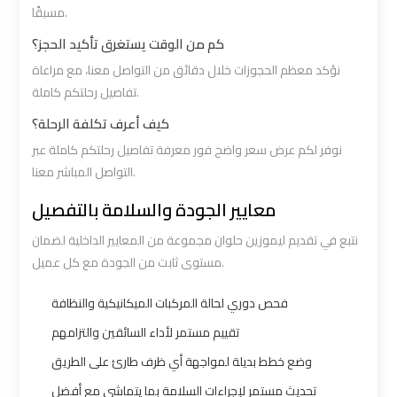
مسبقًا.
Cairo
Cairo
كم من الوقت يستغرق تأكيد الحجز؟
Airport
Airport
Limousine
Limousine
نؤكد معظم الحجوزات خلال دقائق من التواصل معنا، مع مراعاة
Phone
Phone
تفاصيل رحلتكم كاملة.
Numbers
Numbers
كيف أعرف تكلفة الرحلة؟
نوفر لكم عرض سعر واضح فور معرفة تفاصيل رحلتكم كاملة عبر
Cairo
Cairo
التواصل المباشر معنا.
Airport
Airport
معايير الجودة والسلامة بالتفصيل
Limousine
Limousine
نتبع في تقديم ليموزين حلوان مجموعة من المعايير الداخلية لضمان
Price
Price
مستوى ثابت من الجودة مع كل عميل.
Cairo
Cairo
فحص دوري لحالة المركبات الميكانيكية والنظافة
Airport
Airport
تقييم مستمر لأداء السائقين والتزامهم
Limousine
Limousine
وضع خطط بديلة لمواجهة أي ظرف طارئ على الطريق
Prices
Prices
تحديث مستمر لإجراءات السلامة بما يتماشى مع أفضل