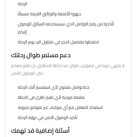
الرحلة
to
to
جهزوا الأمتعة والوثائق اللازمة مسبقًا
Alexandria
Alexandria
تأكدوا من رقم التواصل الذي سيستخدمه السائق للوصول
إليكم
Cairo
Cairo
Airport
Airport
احتفظوا بتفاصيل الحجز في متناول اليد يوم الرحلة
Taxi
Taxi
دعم مستمر طوال رحلتك
لا ينتهي دورنا في ليموزين حلوان عند لحظة الانطلاق، بل نتابع معكم
Cairo
Cairo
حتى الوصول الآمن.
Airport
Airport
to
to
خط تواصل مفتوح لأي استفسار أثناء الرحلة
Red
Red
متابعة فورية لأي تغيير طارئ في الخطة
Sea
Sea
استعداد للتعامل مع أي موقف غير متوقع بمرونة
Resorts
Resorts
Transfer
Transfer
تأكيد الوصول الآمن في نهاية الرحلة
أسئلة إضافية قد تهمك
Cairo
Cairo