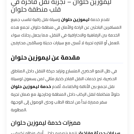
ليموزين حلوان – تجربة نقل فاخرة في
Limousine
Limousine
قلب منطقة حلوان
Service
Service
تقدم خدمة
ليموزين حلوان
وسيلة نقل راقية تناسب جميع
المسافرين الباحثين عن الراحة والأمان في منطقة حلوان. تجمع هذه
Saint
Saint
الخدمة بين الرفاهية والاحترافية في التنقل، مما يجعل رحلتك سواء
Catherine
Catherine
للعمل أو للتنزه تجربة لا تُنسى مع سيارات حديثة وسائقين محترفين.
Transfer
Transfer
Mountain
Mountain
مقدمة عن ليموزين حلوان
Trip
Trip
في ظل النمو الحضري المتسارع وتزايد حركة التنقل داخل المناطق
الحضرية، تبرز خدمات النقل الفاخر كخيار مثالي لمن يسعون لوسيلة
Sharm
Sharm
نقل تجمع بين الأناقة والكفاءة. تُقدم
خدمة ليموزين حلوان
El
El
حلولاً متكاملة لنقل الركاب داخل المنطقة وخارجها، مع ضمان تجربة
Sheikh
Sheikh
سفر مميزة تبدأ من لحظة الطلب وحتى الوصول إلى الوجهة
Limousine
Limousine
المطلوبة.
Service
Service
مميزات خدمة ليموزين حلوان
shuttle
shuttle
-
تتميز بتصميم داخلي أنيق ونظام تكييف
سيارات حديثة وفاخرة: