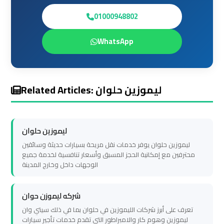
Prices
Prices
01000948802
Cairo
Cairo
WhatsApp
International
International
Airport
Airport
Limousine
Limousine
Related Articles: ليموزين حلوان
airport
airport
taxi
taxi
cairo
cairo
ليموزين حلوان
ليموزين حلوان يوفر خدمات نقل مريحة بسيارات حديثة وسائقين
محترفين مع إمكانية الحجز المسبق وأسعار تنافسية لخدمة جميع
Cairo
Cairo
الوجهات داخل وخارج المدينة
Limousine
Limousine
شركه ليموزن حوان
cairo
cairo
تعرف على أبرز شركات الليموزين في حلوان بما في ذلك سيتي وان
airport
airport
ليموزين وهوم كار والامبراطور التي تقدم خدمات تأجير سيارات