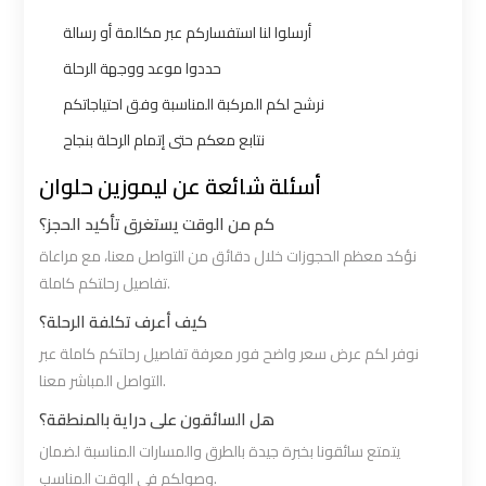
Limousine
Limousine
أرسلوا لنا استفساركم عبر مكالمة أو رسالة
حددوا موعد ووجهة الرحلة
Alexandria
Alexandria
Cairo
Cairo
نرشح لكم المركبة المناسبة وفق احتياجاتكم
Limousine
Limousine
نتابع معكم حتى إتمام الرحلة بنجاح
Prices
Prices
أسئلة شائعة عن ليموزين حلوان
كم من الوقت يستغرق تأكيد الحجز؟
Alexandria
Alexandria
نؤكد معظم الحجوزات خلال دقائق من التواصل معنا، مع مراعاة
Taxi
Taxi
تفاصيل رحلتكم كاملة.
كيف أعرف تكلفة الرحلة؟
Alexandria
Alexandria
to
to
نوفر لكم عرض سعر واضح فور معرفة تفاصيل رحلتكم كاملة عبر
Cairo
Cairo
التواصل المباشر معنا.
Airport
Airport
هل السائقون على دراية بالمنطقة؟
Limousine
Limousine
يتمتع سائقونا بخبرة جيدة بالطرق والمسارات المناسبة لضمان
Prices
Prices
وصولكم في الوقت المناسب.