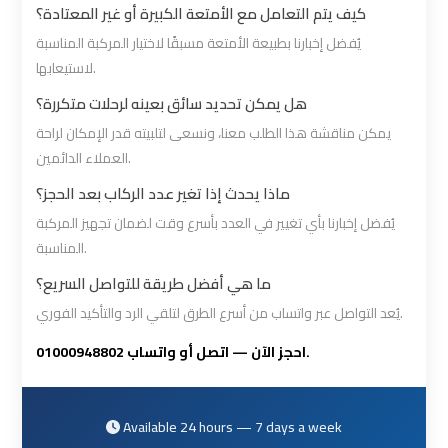
كيف يتم التعامل مع الأمتعة الكبيرة أو غير المعتادة؟
Airport
Airport
يُفضل إخبارنا بطبيعة الأمتعة مسبقًا لاختيار المركبة المناسبة
Transfer
Transfer
لاستيعابها.
هل يمكن تحديد سائق بعينه لرحلات متكررة؟
Cairo
Cairo
يمكن مناقشة هذا الطلب معنا، ونسعى لتلبيته قدر الإمكان لراحة
Airport
Airport
العملاء الدائمين.
Transfer
Transfer
Services
Services
ماذا يحدث إذا تغير عدد الركاب بعد الحجز؟
يُفضل إخبارنا بأي تغيير في العدد بأسرع وقت لضمان تجهيز المركبة
المناسبة.
Cairo
Cairo
Alexandria
Alexandria
ما هي أفضل طريقة للتواصل السريع؟
Limousine
Limousine
يُعد التواصل عبر واتساب من أسرع الطرق لتلقي الرد والتأكيد الفوري.
احجز الآن — اتصل أو واتساب 01000948802.
Cairo
Cairo
Alexandria
Alexandria
Limousine
Limousine
Available 24 hours — 7 days a week