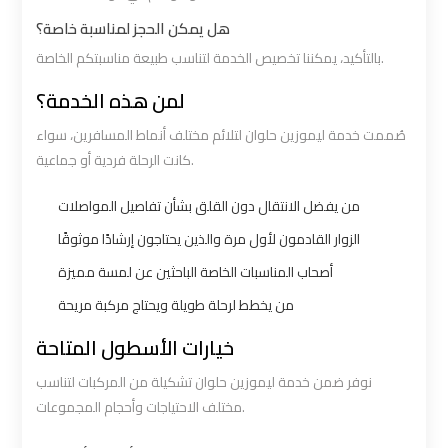
هل يمكن الحجز لمناسبة خاصة؟
Book
Book
بالتأكيد، يمكننا تخصيص الخدمة لتناسب طبيعة مناسبتكم الخاصة.
Airport
Airport
لمن هذه الخدمة؟
Limousine
Limousine
صُممت خدمة ليموزين حلوان لتلائم مختلف أنماط المسافرين، سواء
Book
Book
كانت الرحلة فردية أو جماعية.
Cairo
Cairo
من يفضل الانتقال دون القلق بشأن تفاصيل المواصلات
Airport
Airport
Limousine
Limousine
الزوار القادمون لأول مرة والذين يحتاجون إرشادًا موثوقًا
أصحاب المناسبات الخاصة الباحثين عن لمسة مميزة
Book
Book
من يخطط لرحلة طويلة ويحتاج مركبة مريحة
Limousine
Limousine
خيارات الأسطول المتاحة
from
from
Cairo
Cairo
نوفر ضمن خدمة ليموزين حلوان تشكيلة من المركبات لتناسب
Airport
Airport
مختلف الاحتياجات وأحجام المجموعات.