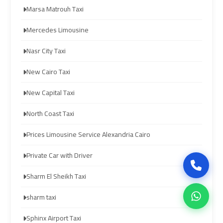
Company
Company
Marsa Matrouh Taxi
in
in
Cairo
Cairo
Mercedes Limousine
Nasr City Taxi
Limousine
Limousine
from
from
New Cairo Taxi
Alexandria
Alexandria
New Capital Taxi
to
to
Cairo
Cairo
North Coast Taxi
Airport
Airport
Prices Limousine Service Alexandria Cairo
Limousine
Limousine
Private Car with Driver
from
from
Sharm El Sheikh Taxi
Cairo
Cairo
Airport
Airport
sharm taxi
Sphinx Airport Taxi