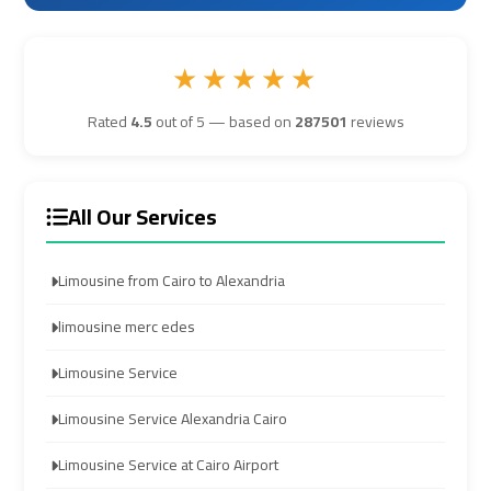
Hurghada
Hurghada
Taxi
Taxi
★★★★★
Rated
4.5
out of 5 — based on
287501
reviews
Limousine
Limousine
Companies
Companies
at
at
All Our Services
Cairo
Cairo
Airport
Airport
Limousine from Cairo to Alexandria
Limousine
Limousine
limousine merc edes
Companies
Companies
in
in
Limousine Service
Cairo
Cairo
Limousine Service Alexandria Cairo
Limousine
Limousine
Limousine Service at Cairo Airport