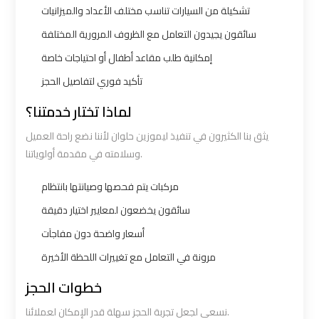
Number
Number
تشكيلة من السيارات تناسب مختلف الأعداد والميزانيات
سائقون يجيدون التعامل مع الظروف المرورية المختلفة
Airport
Airport
إمكانية طلب مقاعد أطفال أو احتياجات خاصة
Limousine
Limousine
تأكيد فوري لتفاصيل الحجز
Prices
Prices
لماذا تختار خدمتنا؟
Airport
Airport
يثق بنا الكثيرون في تنفيذ ليموزين حلوان لأننا نضع راحة العميل
Limousine
Limousine
وسلامته في مقدمة أولوياتنا.
Service
Service
مركبات يتم فحصها وصيانتها بانتظام
Airport
Airport
سائقون يخضعون لمعايير اختيار دقيقة
Transfer
Transfer
أسعار واضحة دون مفاجآت
Limousine
Limousine
مرونة في التعامل مع تغييرات اللحظة الأخيرة
خطوات الحجز
Alexandria
Alexandria
Cairo
Cairo
نسعى لجعل تجربة الحجز سهلة قدر الإمكان لعملائنا.