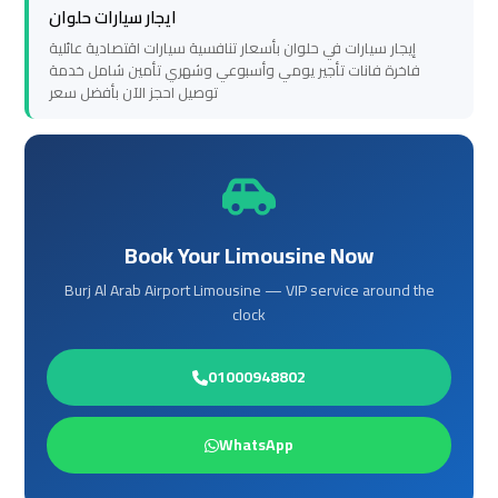
transportation
transportation
ايجار سيارات حلوان
إيجار سيارات في حلوان بأسعار تنافسية سيارات اقتصادية عائلية
فاخرة فانات تأجير يومي وأسبوعي وشهري تأمين شامل خدمة
Cairo
Cairo
توصيل احجز الآن بأفضل سعر
Limousine
Limousine
Service
Service
vip
vip
egypt
egypt
Book Your Limousine Now
airport
airport
Burj Al Arab Airport Limousine — VIP service around the
clock
Egypt
Egypt
Limousine
Limousine
01000948802
airport
airport
WhatsApp
taxi
taxi