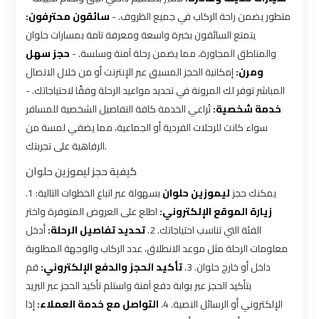
bus
bus
متطور يضمن راحة الركاب في جميع الظروف. -
سائقون محترفون:
cairo
cairo
يتمتع السائقون بخبرة واسعة ومعرفة تامة بمسارات حلوان
airport
airport
والمناطق المجاورة، مما يضمن رحلة آمنة وسلسة. -
حجز سهل
ومرن:
إمكانية الحجز المسبق عبر الإنترنت أو من خلال الاتصال
المباشر توفر لك المرونة في تحديد مواعيد الرحلة وفقًا لاحتياجاتك. -
Sphinx
Sphinx
خدمة شخصية:
تُراعي الخدمة كافة التفاصيل الشخصية للمسافر
Airport
Airport
سواء كانت للرحلات الفردية أو الجماعية، مما يضفي لمسة من
Limousine
Limousine
الرفاهية على تجربتك.
Service
Service
كيفية حجز ليموزين حلوان
taxi
taxi
يمكنك حجز
ليموزين حلوان
بسهولة عبر اتباع الخطوات التالية: 1.
زيارة الموقع الإلكتروني:
اطلع على العروض المتوفرة واختر
airport
airport
الفئة التي تناسب احتياجاتك. 2.
تحديد تفاصيل الرحلة:
أدخل
cairo
cairo
معلومات الرحلة مثل موعد الانطلاق، عدد الركاب والوجهة المطلوبة
داخل أو خارج حلوان. 3.
تأكيد الحجز والدفع الإلكتروني:
قم
taxi
taxi
بتأكيد الحجز عبر بوابة دفع آمنة واستلم تأكيد الحجز عبر البريد
cairo
cairo
الإلكتروني أو الرسائل النصية. 4.
التواصل مع خدمة العملاء:
إذا
airport
airport