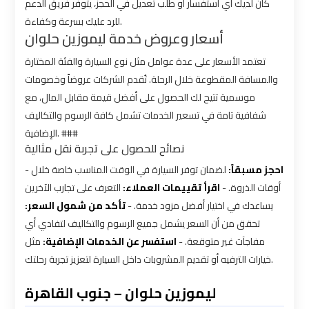
كان لديك أي استفسار أو طلب تعديل في الحجز، يتوفر فريق الدعم
للرد عليك بسرعة وكفاءة.
أسعار وعروض خدمة ليموزين حلوان
VIP
VIP
Limousine
Limousine
تعتمد الأسعار على عدة عوامل مثل نوع السيارة والفئة المختارة
Premium
Premium
والمسافة المقطوعة خلال الرحلة. تُقدم الشركات عروضاً وخصومات
Service
Service
موسمية تتيح لك الحصول على أفضل قيمة مقابل المال، مع
شفافية تامة في تسعير الخدمات تشمل كافة الرسوم والتكاليف
Wedding
Wedding
الإضافية. ###
نصائح للحصول على تجربة نقل مثالية
Car
Car
Rental
Rental
-
لضمان توفر السيارة في الوقت المناسب خاصة خلال
احجز مسبقاً:
أوقات الذروة. -
اقرأ تقييمات العملاء:
التعرف على تجارب الآخرين
Service
Service
يساعدك في اختيار أفضل مزود خدمة. -
تأكد من شمول السعر:
تحقق من أن السعر يشمل جميع الرسوم والتكاليف لتفادي أي
Ahlan
Ahlan
مفاجآت غير متوقعة. -
استفسر عن الخدمات الإضافية:
مثل
Service
Service
خيارات الترفيه أو تقديم المشروبات داخل السيارة لتعزيز تجربة رحلتك.
Cairo
Cairo
Airport
Airport
ليموزين حلوان – جنوب القاهرة