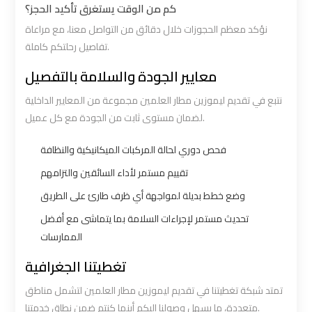
كم من الوقت يستغرق تأكيد الحجز؟
نؤكد معظم الحجوزات خلال دقائق من التواصل معنا، مع مراعاة
Book
Book
تفاصيل رحلتكم كاملة.
Airport
Airport
Limousine
Limousine
معايير الجودة والسلامة بالتفصيل
نتبع في تقديم ليموزين مطار العلمين مجموعة من المعايير الداخلية
Book
Book
لضمان مستوى ثابت من الجودة مع كل عميل.
Cairo
Cairo
Airport
Airport
فحص دوري لحالة المركبات الميكانيكية والنظافة
Limousine
Limousine
تقييم مستمر لأداء السائقين والتزامهم
وضع خطط بديلة لمواجهة أي ظرف طارئ على الطريق
Book
Book
تحديث مستمر لإجراءات السلامة بما يتماشى مع أفضل
Limousine
Limousine
الممارسات
from
from
تغطيتنا الجغرافية
Cairo
Cairo
Airport
Airport
تمتد شبكة تغطيتنا في تقديم ليموزين مطار العلمين لتشمل مناطق
متعددة، ما يسهل وصولنا إليكم أينما كنتم ضمن نطاق خدمتنا.