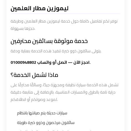
Limousine
Limousine
ليموزين مطار العلمين
Service
Service
نوفر لكم تفاصيل كاملة حول خدمة ليموزين مطار العلمين وطريقة
حجزها بسهولة.
Saint
Saint
Catherine
Catherine
خدمة موثوقة بسائقين محترفين
Transfer
Transfer
يتولى سائقون ذوو خبرة تنفيذ هذه الخدمة بعناية ودقة.
Mountain
Mountain
Trip
Trip
احجز الآن — اتصل أو واتساب 01000948802.
ماذا تشمل الخدمة؟
Sharm
Sharm
تشمل هذه الخدمة سيارة نظيفة ومجهزة جيدًا، وسائقًا محترفًا على
El
El
دراية تامة بالطرق والمسارات المناسبة، بالإضافة إلى متابعة دقيقة
Sheikh
Sheikh
لموعد وصولكم أو انطلاقكم.
Limousine
Limousine
Service
Service
سيارات حديثة يتم صيانتها بانتظام
سائقون مرخصون وذوو خبرة طويلة
shuttle
shuttle