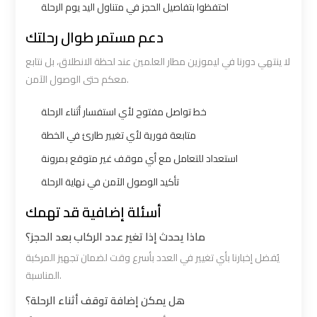
احتفظوا بتفاصيل الحجز في متناول اليد يوم الرحلة
Cairo
Cairo
دعم مستمر طوال رحلتك
Airport
Airport
Limousine
Limousine
لا ينتهي دورنا في ليموزين مطار العلمين عند لحظة الانطلاق، بل نتابع
Hotline
Hotline
معكم حتى الوصول الآمن.
خط تواصل مفتوح لأي استفسار أثناء الرحلة
Cairo
Cairo
Airport
Airport
متابعة فورية لأي تغيير طارئ في الخطة
Limousine
Limousine
استعداد للتعامل مع أي موقف غير متوقع بمرونة
Phone
Phone
تأكيد الوصول الآمن في نهاية الرحلة
أسئلة إضافية قد تهمك
Cairo
Cairo
Airport
Airport
ماذا يحدث إذا تغير عدد الركاب بعد الحجز؟
Limousine
Limousine
يُفضل إخبارنا بأي تغيير في العدد بأسرع وقت لضمان تجهيز المركبة
Phone
Phone
المناسبة.
Number
Number
هل يمكن إضافة توقف أثناء الرحلة؟