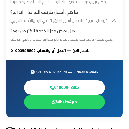
يمكن ترتيب توقف قصير أثناء الرحلة إذا تم الاتفاق عليه مسبقًا.
Cairo
Cairo
ما هي أفضل طريقة للتواصل السريع؟
Airport
Airport
يُعد التواصل عبر واتساب من أسرع الطرق لتلقي الرد والتأكيد الفوري.
Limousine
Limousine
Phone
Phone
هل يمكن حجز الخدمة لأكثر من يوم؟
Numbers
Numbers
نعم، يمكن ترتيب حجز يغطي عدة أيام متتالية حسب برنامج زيارتكم.
احجز الآن — اتصل أو واتساب 01000948802.
Cairo
Cairo
Airport
Airport
Limousine
Limousine
Available 24 hours — 7 days a week
Price
Price
01000948802
Cairo
Cairo
WhatsApp
Airport
Airport
Limousine
Limousine
Prices
Prices