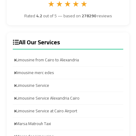
★★★★★
Airport
Airport
Transfer
Transfer
Rated
4.2
out of 5 — based on
278290
reviews
Cairo
Cairo
All Our Services
Airport
Airport
Transfer
Transfer
Services
Services
Limousine from Cairo to Alexandria
limousine merc edes
Cairo
Cairo
Alexandria
Alexandria
Limousine Service
Limousine
Limousine
Limousine Service Alexandria Cairo
Cairo
Cairo
Limousine Service at Cairo Airport
Alexandria
Alexandria
Marsa Matrouh Taxi
Limousine
Limousine