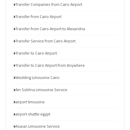
travel
travel
Transfer Companies from Cairo Airport
Transfer from Cairo Airport
Cairo
Cairo
Limousine
Limousine
Transfer from Cairo Airport to Alexandria
Companies
Companies
Transfer Service from Cairo Airport
limousine
limousine
Transfer to Cairo Airport
cairo
cairo
Transfer to Cairo Airport from Anywhere
airport
airport
Wedding Limousine Cairo
Cairo
Cairo
Ain Sokhna Limousine Service
Limousine
Limousine
Company
Company
airport limousine
airport shuttle egypt
cairo
cairo
airport
airport
Aswan Limousine Service