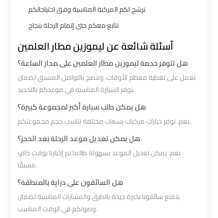
نرشح لكم المركبة المناسبة وفق احتياجاتكم
VIP
VIP
نتابع معكم حتى إتمام الرحلة بنجاح
Limousine
Limousine
أسئلة شائعة عن ليموزين مطار العلمين
Premium
Premium
هل تتوفر خدمة ليموزين مطار العلمين على مدار الساعة؟
Service
Service
نعمل على تغطية معظم الأوقات، وننصح بالتواصل المسبق لضمان
توفر السيارة المناسبة في موعدكم بالتحديد.
Wedding
Wedding
هل يمكن طلب سيارة أكبر لمجموعة كبيرة؟
Car
Car
Rental
Rental
نعم، نوفر خيارات مركبات بسعات مختلفة تناسب حجم مجموعتكم.
Service
Service
هل يمكن تعديل موعد الرحلة بعد الحجز؟
نعم، يمكن تعديل الموعد بسهولة طالما تم إخبارنا بوقت كافٍ
Ahlan
Ahlan
مسبقًا.
Service
Service
هل السائقون على دراية بالمنطقة؟
Cairo
Cairo
يتمتع سائقونا بخبرة جيدة بالطرق والمسارات المناسبة لضمان
Airport
Airport
وصولكم في الوقت المناسب.