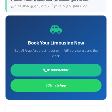
to
to
كيف نتعامل مع أمتعتكم أثناء رحلة ليموزين مطار العلمين
Alexandria
Alexandria
Cairo
Cairo
Airport
Airport
Taxi
Taxi
Book Your Limousine Now
Burj Al Arab Airport Limousine — VIP service around the
Cairo
Cairo
clock
Airport
Airport
to
to
01000948802
Red
Red
Sea
Sea
WhatsApp
Resorts
Resorts
Transfer
Transfer
Cairo
Cairo