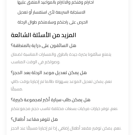
احترام وقتكم والالتزام بالمواعيد المتفق عليها
Limousine
Limousine
الاستجابة السريعة لأي استفسار أو تعديل
Alexandria
Alexandria
الحرص على راحتكم وسلامتكم طوال الرحلة
Cairo
Cairo
المزيد من الأسئلة الشائعة
Limousine
Limousine
هل السائقون على دراية بالمنطقة؟
Prices
Prices
يتمتع سائقونا بخبرة جيدة بالطرق والمسارات المناسبة لضمان
وصولكم في الوقت المناسب.
Alexandria
Alexandria
Taxi
Taxi
هل يمكن تعديل موعد الرحلة بعد الحجز؟
نعم، يمكن تعديل الموعد بسهولة طالما تم إخبارنا بوقت كافٍ
مسبقًا.
Alexandria
Alexandria
to
to
هل يمكن طلب سيارة أكبر لمجموعة كبيرة؟
Cairo
Cairo
نعم، نوفر خيارات مركبات بسعات مختلفة تناسب حجم مجموعتكم.
Airport
Airport
هل تتوفر مقاعد أطفال؟
Limousine
Limousine
نعم، يمكن توفير مقعد أطفال إضافي إذا تم إخبارنا مسبقًا عند الحجز.
Prices
Prices