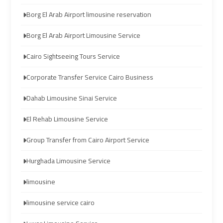
transportation
transportation
Borg El Arab Airport limousine reservation
Borg El Arab Airport Limousine Service
Cairo
Cairo
Limousine
Limousine
Cairo Sightseeing Tours Service
Service
Service
Corporate Transfer Service Cairo Business
vip
vip
Dahab Limousine Sinai Service
egypt
egypt
El Rehab Limousine Service
airport
airport
Group Transfer from Cairo Airport Service
Egypt
Egypt
Hurghada Limousine Service
Limousine
Limousine
limousine
airport
airport
limousine service cairo
taxi
taxi