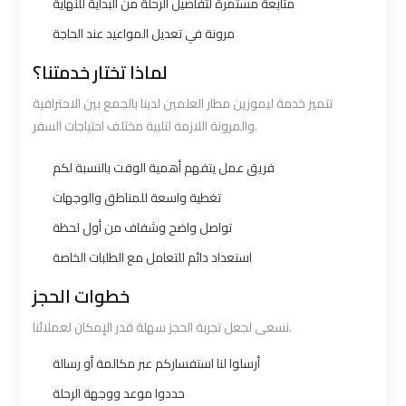
متابعة مستمرة لتفاصيل الرحلة من البداية للنهاية
bus
bus
مرونة في تعديل المواعيد عند الحاجة
cairo
cairo
airport
airport
لماذا تختار خدمتنا؟
تتميز خدمة ليموزين مطار العلمين لدينا بالجمع بين الاحترافية
Sphinx
Sphinx
والمرونة اللازمة لتلبية مختلف احتياجات السفر.
Airport
Airport
Limousine
Limousine
فريق عمل يتفهم أهمية الوقت بالنسبة لكم
Service
Service
تغطية واسعة للمناطق والوجهات
تواصل واضح وشفاف من أول لحظة
taxi
taxi
استعداد دائم للتعامل مع الطلبات الخاصة
airport
airport
خطوات الحجز
cairo
cairo
نسعى لجعل تجربة الحجز سهلة قدر الإمكان لعملائنا.
taxi
taxi
أرسلوا لنا استفساركم عبر مكالمة أو رسالة
cairo
cairo
حددوا موعد ووجهة الرحلة
airport
airport