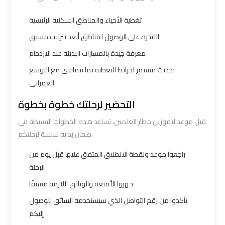
Borg
Borg
تغطية الأحياء والمناطق السكنية الرئيسية
El
El
Arab
Arab
القدرة على الوصول لمناطق أبعد بترتيب مسبق
Airport
Airport
معرفة جيدة بالمسارات البديلة عند الازدحام
Taxi
Taxi
تحديث مستمر لخرائط التغطية بما يتماشى مع التوسع
العمراني
Cairo
Cairo
التحضير لرحلتك خطوة بخطوة
Airport
Airport
Limousine
Limousine
قبل موعد ليموزين مطار العلمين، تساعد هذه الخطوات البسيطة في
ضمان بداية سلسة لرحلتكم.
Cars
Cars
راجعوا موعد ونقطة الانطلاق المتفق عليها قبل يوم من
Cairo
Cairo
الرحلة
Airport
Airport
جهزوا الأمتعة والوثائق اللازمة مسبقًا
Limousine
Limousine
تأكدوا من رقم التواصل الذي سيستخدمه السائق للوصول
Company
Company
إليكم