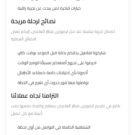
Number
Number
خيارات فاخرة لمن يبحث عن تجربة راقية
Airport
Airport
نصائح لرحلة مريحة
Limousine
Limousine
لضمان تجربة سلسة عند حجز ليموزين مطار العلمين، إليكم بعض
Prices
Prices
النصائح العملية.
Airport
Airport
شاركونا تفاصيل رحلتكم بدقة قبل الموعد بوقت كافٍ
Limousine
Limousine
احرصوا على تجهيز أمتعتكم مسبقًا لتوفير الوقت
Service
Service
أخبرونا بأي احتياجات خاصة كمقاعد الأطفال
تواصلوا معنا فور حدوث أي تغيير في الخطة
Airport
Airport
التزامنا تجاه عملائنا
Transfer
Transfer
Limousine
Limousine
نلتزم في تقديم ليموزين مطار العلمين بمعايير واضحة نضعها نصب
أعيننا مع كل عميل.
Alexandria
Alexandria
الشفافية الكاملة في التواصل من أول لحظة
Cairo
Cairo