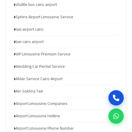
Company
Company
shuttle bus cairo airport
in
in
Cairo
Cairo
Sphinx Airport Limousine Service
taxi airport cairo
Limousine
Limousine
taxi cairo airport
from
from
Alexandria
Alexandria
VIP Limousine Premium Service
to
to
Cairo
Cairo
Wedding Car Rental Service
Airport
Airport
Ahlan Service Cairo Airport
Ain Sokhna Taxi
Limousine
Limousine
from
from
Airport Limousine Companies
Cairo
Cairo
Airport
Airport
Airport Limousine Hotline
Airport Limousine Phone Number