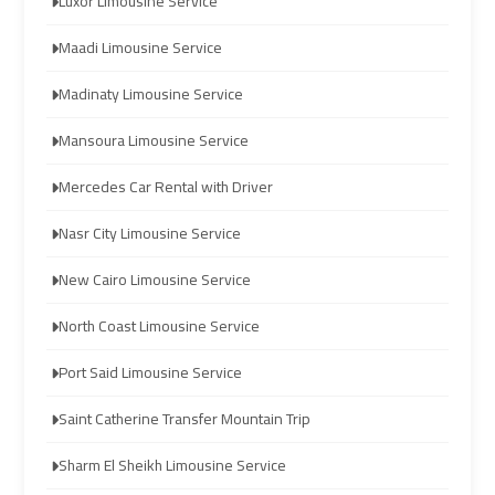
Luxor Limousine Service
Hurghada
Hurghada
Maadi Limousine Service
Taxi
Taxi
Madinaty Limousine Service
Limousine
Limousine
Mansoura Limousine Service
Companies
Companies
at
at
Mercedes Car Rental with Driver
Cairo
Cairo
Nasr City Limousine Service
Airport
Airport
New Cairo Limousine Service
Limousine
Limousine
North Coast Limousine Service
Companies
Companies
in
in
Port Said Limousine Service
Cairo
Cairo
Saint Catherine Transfer Mountain Trip
Sharm El Sheikh Limousine Service
Limousine
Limousine