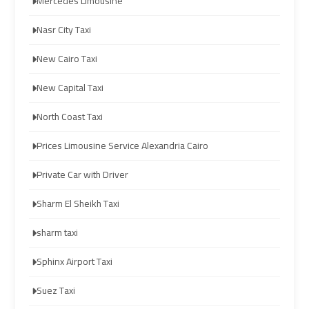
Prices
Prices
Mercedes Limousine
Nasr City Taxi
Cairo
Cairo
International
International
New Cairo Taxi
Airport
Airport
New Capital Taxi
Limousine
Limousine
North Coast Taxi
airport
airport
Prices Limousine Service Alexandria Cairo
taxi
taxi
cairo
cairo
Private Car with Driver
Sharm El Sheikh Taxi
Cairo
Cairo
sharm taxi
Limousine
Limousine
Sphinx Airport Taxi
cairo
cairo
Suez Taxi
airport
airport