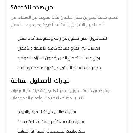
لمن هذه الخدمة؟
Ain
Ain
Sokhna
Sokhna
تناسب خدمة ليموزين مطار العلمين فئات متنوعة من العملاء، من
Taxi
Taxi
المسافرين الأفراد إلى العائلات الكبيرة ومجموعات العمل.
المسافرون الذين يبحثون عن راحة وخصوصية أثناء التنقل
Airport
Airport
العائلات التي تحتاج مساحة كافية للأمتعة والأطفال
Limousine
Limousine
Companies
Companies
رجال ونساء الأعمال الذين يقدرون الالتزام بالمواعيد
مجموعات السياح الباحثين عن تجربة منظمة وسلسة
Airport
Airport
خيارات الأسطول المتاحة
Limousine
Limousine
نوفر ضمن خدمة ليموزين مطار العلمين تشكيلة من المركبات
Hotline
Hotline
لتناسب مختلف الاحتياجات وأحجام المجموعات.
Airport
Airport
سيارات صالون مريحة للأفراد والأزواج
Limousine
Limousine
سيارات ذات سعة أكبر للعائلات المتوسطة
Phone
Phone
ميكروباصات لمجموعات العمل أو السياحة