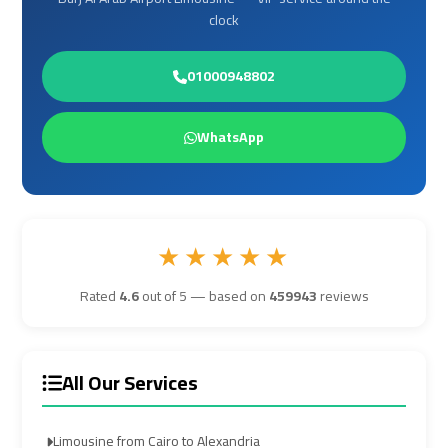
clock
Airport
Airport
Transfer
Transfer
01000948802
Cairo
Cairo
Airport
Airport
WhatsApp
Transfer
Transfer
Services
Services
★★★★★
Cairo
Cairo
Alexandria
Alexandria
Rated
4.6
out of 5 — based on
459943
reviews
Limousine
Limousine
Cairo
Cairo
All Our Services
Alexandria
Alexandria
Limousine
Limousine
Limousine from Cairo to Alexandria