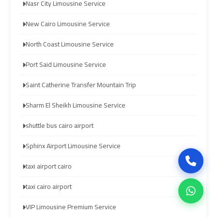
Company
Company
Nasr City Limousine Service
in
in
New Cairo Limousine Service
Cairo
Cairo
North Coast Limousine Service
Limousine
Limousine
Port Said Limousine Service
from
from
Alexandria
Alexandria
Saint Catherine Transfer Mountain Trip
to
to
Sharm El Sheikh Limousine Service
Cairo
Cairo
Airport
Airport
shuttle bus cairo airport
Sphinx Airport Limousine Service
Limousine
Limousine
from
from
taxi airport cairo
Cairo
Cairo
taxi cairo airport
Airport
Airport
VIP Limousine Premium Service