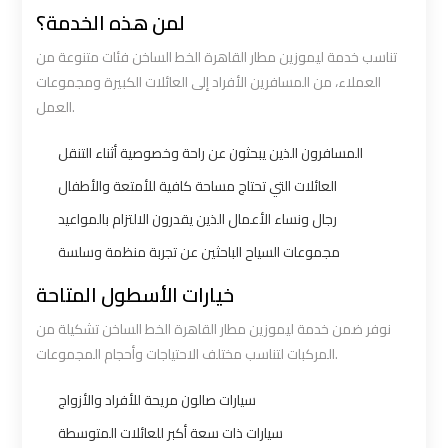
لمن هذه الخدمة؟
Ain
Ain
Sokhna
Sokhna
تناسب خدمة ليموزين مطار القاهرة الخط الساخن فئات متنوعة من
Taxi
Taxi
العملاء، من المسافرين الأفراد إلى العائلات الكبيرة ومجموعات
العمل.
Airport
Airport
المسافرون الذين يبحثون عن راحة وخصوصية أثناء التنقل
Limousine
Limousine
العائلات التي تحتاج مساحة كافية للأمتعة والأطفال
Companies
Companies
رجال ونساء الأعمال الذين يقدرون الالتزام بالمواعيد
مجموعات السياح الباحثين عن تجربة منظمة وسلسة
Airport
Airport
Limousine
Limousine
خيارات الأسطول المتاحة
Hotline
Hotline
نوفر ضمن خدمة ليموزين مطار القاهرة الخط الساخن تشكيلة من
المركبات لتناسب مختلف الاحتياجات وأحجام المجموعات.
Airport
Airport
Limousine
Limousine
سيارات صالون مريحة للأفراد والأزواج
Phone
Phone
سيارات ذات سعة أكبر للعائلات المتوسطة