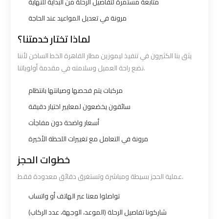
متابعة مستمرة لتفاصيل الرحلة من البداية للنهاية
bus
bus
مرونة في تعديل المواعيد عند الحاجة
cairo
cairo
airport
airport
لماذا تختار خدمتنا؟
يثق بنا الكثيرون في تنفيذ ليموزين مطار القاهرة الخط الساخن لأننا
Sphinx
Sphinx
نضع راحة العميل وسلامته في مقدمة أولوياتنا.
Airport
Airport
Limousine
Limousine
مركبات يتم فحصها وصيانتها بانتظام
Service
Service
سائقون يخضعون لمعايير اختيار دقيقة
أسعار واضحة دون مفاجآت
taxi
taxi
مرونة في التعامل مع تغييرات اللحظة الأخيرة
airport
airport
خطوات الحجز
cairo
cairo
عملية الحجز بسيطة ومباشرة وتستغرق دقائق معدودة فقط.
taxi
taxi
تواصلوا معنا عبر الهاتف أو واتساب
cairo
cairo
شاركونا تفاصيل الرحلة (الموعد، الوجهة، عدد الركاب)
airport
airport