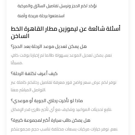
نؤكد لكم الحجز ونرسل تفاصيل السائق والمركبة
VIP
VIP
استمتعوا برحلة مريحة وآمنة
Limousine
Limousine
أسئلة شائعة عن ليموزين مطار القاهرة الخط
Premium
Premium
الساخن
Service
Service
هل يمكن تعديل موعد الرحلة بعد الحجز؟
نعم، يمكن تعديل الموعد بسهولة طالما تم إخبارنا بوقت كافٍ
Wedding
Wedding
مسبقًا.
Car
Car
كيف أعرف تكلفة الرحلة؟
Rental
Rental
Service
Service
نوفر لكم عرض سعر واضح فور معرفة تفاصيل رحلتكم كاملة عبر
التواصل المباشر معنا.
ماذا لو تأخرت رحلتي الجوية أو موعدي؟
Ahlan
Ahlan
Service
Service
نتابع تحديثات المواعيد ونتكيف مع أي تأخير طارئ قدر الإمكان.
Cairo
Cairo
هل يمكن طلب سيارة أكبر لمجموعة كبيرة؟
Airport
Airport
نعم، نوفر خيارات مركبات بسعات مختلفة تناسب حجم مجموعتكم.