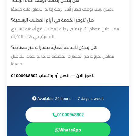
هل يمكن إضافة توقف أثناء الرحلة؟
Cairo
Cairo
يمكن ترتيب توقف قصير أثناء الرحلة إذا تم الاتفاق عليه مسبقًا.
Airport
Airport
هل تتوفر الخدمة في أيام العطلات الرسمية؟
Limousine
Limousine
نعمل خلال معظم الأيام بما في ذلك العطلات، مع أهمية التنسيق
Phone
Phone
المسبق في هذه الفترات.
Numbers
Numbers
هل يمكن للخدمة تغطية مسارات غير معتادة؟
نتعامل بمرونة مع المسارات المختلفة طالما تم تحديد التفاصيل
Cairo
Cairo
مسبقًا.
Airport
Airport
Limousine
Limousine
احجز الآن — اتصل أو واتساب 01000948802.
Price
Price
Available 24 hours — 7 days a week
Cairo
Cairo
Airport
Airport
01000948802
Limousine
Limousine
Prices
Prices
WhatsApp