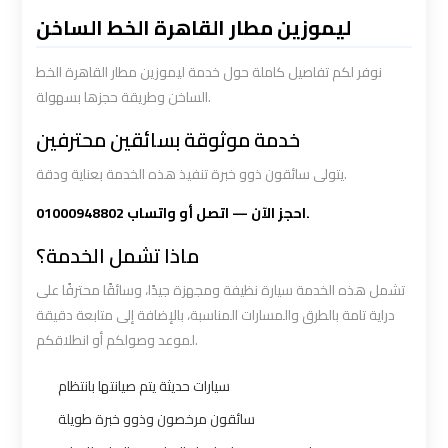
Limousine
Limousine
ليموزين مطار القاهرة الخط الساخن
Service
Service
نوفر لكم تفاصيل كاملة حول خدمة ليموزين مطار القاهرة الخط
الساخن وطريقة حجزها بسهولة.
Saint
Saint
Catherine
Catherine
خدمة موثوقة بسائقين محترفين
Transfer
Transfer
يتولى سائقون ذوو خبرة تنفيذ هذه الخدمة بعناية ودقة.
Mountain
Mountain
Trip
Trip
احجز الآن — اتصل أو واتساب 01000948802.
ماذا تشمل الخدمة؟
Sharm
Sharm
تشمل هذه الخدمة سيارة نظيفة ومجهزة جيدًا، وسائقًا محترفًا على
El
El
دراية تامة بالطرق والمسارات المناسبة، بالإضافة إلى متابعة دقيقة
Sheikh
Sheikh
لموعد وصولكم أو انطلاقكم.
Limousine
Limousine
Service
Service
سيارات حديثة يتم صيانتها بانتظام
سائقون مرخصون وذوو خبرة طويلة
shuttle
shuttle