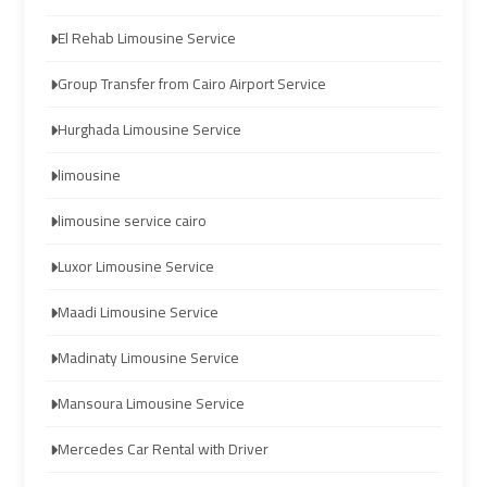
Hurghada
Hurghada
El Rehab Limousine Service
Taxi
Taxi
Group Transfer from Cairo Airport Service
Limousine
Limousine
Hurghada Limousine Service
Companies
Companies
limousine
at
at
Cairo
Cairo
limousine service cairo
Airport
Airport
Luxor Limousine Service
Limousine
Limousine
Maadi Limousine Service
Companies
Companies
Madinaty Limousine Service
in
in
Cairo
Cairo
Mansoura Limousine Service
Mercedes Car Rental with Driver
Limousine
Limousine