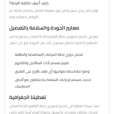
كيف أعرف تكلفة الرحلة؟
نوفر لكم عرض سعر واضح فور معرفة تفاصيل رحلتكم كاملة عبر
Book
Book
التواصل المباشر معنا.
Airport
Airport
Limousine
Limousine
معايير الجودة والسلامة بالتفصيل
نتبع في تقديم ليموزين مطار القاهرة الخط الساخن مجموعة من
Book
Book
المعايير الداخلية لضمان مستوى ثابت من الجودة مع كل عميل.
Cairo
Cairo
Airport
Airport
فحص دوري لحالة المركبات الميكانيكية والنظافة
Limousine
Limousine
تقييم مستمر لأداء السائقين والتزامهم
وضع خطط بديلة لمواجهة أي ظرف طارئ على الطريق
Book
Book
تحديث مستمر لإجراءات السلامة بما يتماشى مع أفضل
Limousine
Limousine
الممارسات
from
from
تغطيتنا الجغرافية
Cairo
Cairo
Airport
Airport
تمتد شبكة تغطيتنا في تقديم ليموزين مطار القاهرة الخط الساخن
لتشمل مناطق متعددة، ما يسهل وصولنا إليكم أينما كنتم ضمن