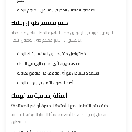
إليكم
Cairo
Cairo
احتفظوا بتفاصيل الحجز في متناول اليد يوم الرحلة
Airport
Airport
دعم مستمر طوال رحلتك
Limousine
Limousine
Hotline
Hotline
لا ينتهي دورنا في ليموزين مطار القاهرة الخط الساخن عند لحظة
الانطلاق، بل نتابع معكم حتى الوصول الآمن.
Cairo
Cairo
خط تواصل مفتوح لأي استفسار أثناء الرحلة
Airport
Airport
متابعة فورية لأي تغيير طارئ في الخطة
Limousine
Limousine
Phone
Phone
استعداد للتعامل مع أي موقف غير متوقع بمرونة
تأكيد الوصول الآمن في نهاية الرحلة
Cairo
Cairo
أسئلة إضافية قد تهمك
Airport
Airport
Limousine
Limousine
كيف يتم التعامل مع الأمتعة الكبيرة أو غير المعتادة؟
Phone
Phone
يُفضل إخبارنا بطبيعة الأمتعة مسبقًا لاختيار المركبة المناسبة
Number
Number
لاستيعابها.