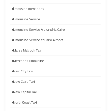
Prices
Prices
limousine merc edes
Cairo
Cairo
Limousine Service
International
International
Airport
Airport
Limousine Service Alexandria Cairo
Limousine
Limousine
Limousine Service at Cairo Airport
airport
airport
Marsa Matrouh Taxi
taxi
taxi
Mercedes Limousine
cairo
cairo
Nasr City Taxi
Cairo
Cairo
New Cairo Taxi
Limousine
Limousine
New Capital Taxi
cairo
cairo
North Coast Taxi
airport
airport