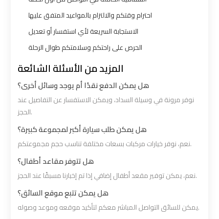
Limousine
Limousine
احترام وقتكم والالتزام بالمواعيد المتفق عليها
الاستجابة السريعة لأي استفسار أو تعديل
Alexandria
Alexandria
Cairo
Cairo
الحرص على راحتكم وسلامتكم طوال الرحلة
Limousine
Limousine
المزيد من الأسئلة الشائعة
Prices
Prices
هل يمكن الدفع نقدًا أم يوجد وسائل أخرى؟
نوفر مرونة في وسيلة السداد، ويمكن الاستفسار عن التفاصيل عند
Alexandria
Alexandria
الحجز.
Taxi
Taxi
هل يمكن طلب سيارة أكبر لمجموعة كبيرة؟
نعم، نوفر خيارات مركبات بسعات مختلفة تناسب حجم مجموعتكم.
Alexandria
Alexandria
to
to
هل تتوفر مقاعد أطفال؟
Cairo
Cairo
نعم، يمكن توفير مقعد أطفال إضافي إذا تم إخبارنا مسبقًا عند الحجز.
Airport
Airport
هل يمكن تتبع موقع السائق؟
Limousine
Limousine
يمكن للسائق التواصل المباشر معكم لتأكيد موقعه وموعد وصوله.
Prices
Prices