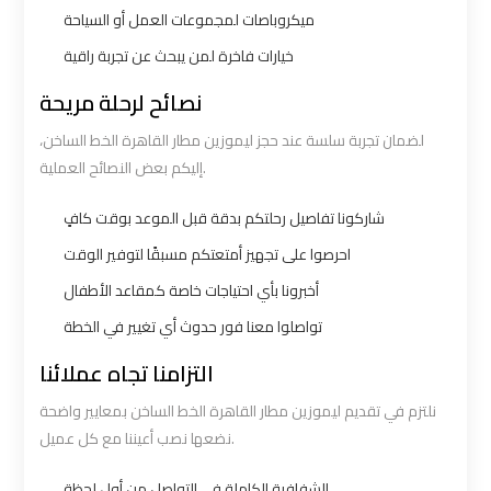
Number
Number
ميكروباصات لمجموعات العمل أو السياحة
خيارات فاخرة لمن يبحث عن تجربة راقية
Airport
Airport
Limousine
Limousine
نصائح لرحلة مريحة
Prices
Prices
لضمان تجربة سلسة عند حجز ليموزين مطار القاهرة الخط الساخن،
إليكم بعض النصائح العملية.
Airport
Airport
شاركونا تفاصيل رحلتكم بدقة قبل الموعد بوقت كافٍ
Limousine
Limousine
Service
Service
احرصوا على تجهيز أمتعتكم مسبقًا لتوفير الوقت
أخبرونا بأي احتياجات خاصة كمقاعد الأطفال
Airport
Airport
تواصلوا معنا فور حدوث أي تغيير في الخطة
Transfer
Transfer
التزامنا تجاه عملائنا
Limousine
Limousine
نلتزم في تقديم ليموزين مطار القاهرة الخط الساخن بمعايير واضحة
نضعها نصب أعيننا مع كل عميل.
Alexandria
Alexandria
Cairo
Cairo
الشفافية الكاملة في التواصل من أول لحظة