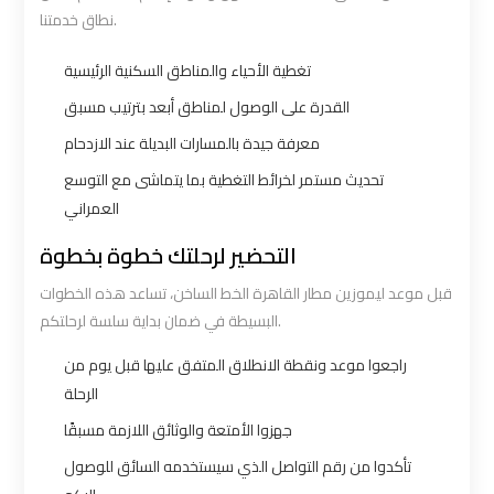
نطاق خدمتنا.
Borg
Borg
El
El
تغطية الأحياء والمناطق السكنية الرئيسية
Arab
Arab
القدرة على الوصول لمناطق أبعد بترتيب مسبق
Airport
Airport
Taxi
Taxi
معرفة جيدة بالمسارات البديلة عند الازدحام
تحديث مستمر لخرائط التغطية بما يتماشى مع التوسع
Cairo
Cairo
العمراني
Airport
Airport
التحضير لرحلتك خطوة بخطوة
Limousine
Limousine
قبل موعد ليموزين مطار القاهرة الخط الساخن، تساعد هذه الخطوات
Cars
Cars
البسيطة في ضمان بداية سلسة لرحلتكم.
Cairo
Cairo
راجعوا موعد ونقطة الانطلاق المتفق عليها قبل يوم من
Airport
Airport
الرحلة
Limousine
Limousine
جهزوا الأمتعة والوثائق اللازمة مسبقًا
Company
Company
تأكدوا من رقم التواصل الذي سيستخدمه السائق للوصول