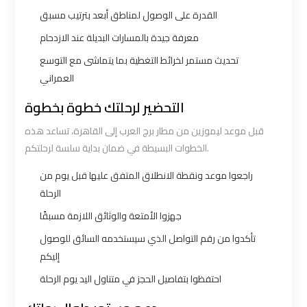
to
to
القدرة على الوصول لمناطق أبعد بترتيب مسبق
Alexandria
Alexandria
معرفة جيدة بالمسارات البديلة عند الازدحام
تحديث مستمر لخرائط التغطية بما يتماشى مع التوسع
Cairo
Cairo
العمراني
Airport
Airport
التحضير لرحلتك خطوة بخطوة
Taxi
Taxi
قبل موعد ليموزين من مطار برج العرب إلى القاهرة، تساعد هذه
الخطوات البسيطة في ضمان بداية سلسة لرحلتكم.
Cairo
Cairo
Airport
Airport
راجعوا موعد ونقطة الانطلاق المتفق عليها قبل يوم من
to
to
الرحلة
Red
Red
جهزوا الأمتعة والوثائق اللازمة مسبقًا
Sea
Sea
تأكدوا من رقم التواصل الذي سيستخدمه السائق للوصول
Resorts
Resorts
إليكم
Transfer
Transfer
احتفظوا بتفاصيل الحجز في متناول اليد يوم الرحلة
Cairo
Cairo