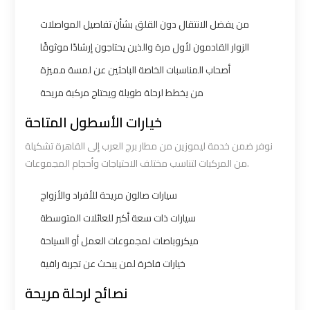
Borg
Borg
من يفضل الانتقال دون القلق بشأن تفاصيل المواصلات
El
El
الزوار القادمون لأول مرة والذين يحتاجون إرشادًا موثوقًا
Arab
Arab
Airport
Airport
أصحاب المناسبات الخاصة الباحثين عن لمسة مميزة
Taxi
Taxi
من يخطط لرحلة طويلة ويحتاج مركبة مريحة
خيارات الأسطول المتاحة
Cairo
Cairo
نوفر ضمن خدمة ليموزين من مطار برج العرب إلى القاهرة تشكيلة
Airport
Airport
من المركبات لتناسب مختلف الاحتياجات وأحجام المجموعات.
Limousine
Limousine
Cars
Cars
سيارات صالون مريحة للأفراد والأزواج
سيارات ذات سعة أكبر للعائلات المتوسطة
Cairo
Cairo
ميكروباصات لمجموعات العمل أو السياحة
Airport
Airport
خيارات فاخرة لمن يبحث عن تجربة راقية
Limousine
Limousine
Company
Company
نصائح لرحلة مريحة