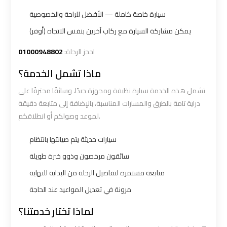
Number
Number
سيارة خاصة كاملة — الأفضل للراحة والخصوصية
Airport
Airport
يمكن مشاركة السيارة مع ركاب آخرين بنفس الاتجاه (أوفر)
Limousine
Limousine
01000948802
احجز الرحلة:
Prices
Prices
ماذا تشمل الخدمة؟
Airport
Airport
تشمل هذه الخدمة سيارة نظيفة ومجهزة جيدًا، وسائقًا محترفًا على
Limousine
Limousine
دراية تامة بالطرق والمسارات المناسبة، بالإضافة إلى متابعة دقيقة
Service
Service
لموعد وصولكم أو انطلاقكم.
سيارات حديثة يتم صيانتها بانتظام
Airport
Airport
سائقون مرخصون وذوو خبرة طويلة
Transfer
Transfer
متابعة مستمرة لتفاصيل الرحلة من البداية للنهاية
Limousine
Limousine
مرونة في تعديل المواعيد عند الحاجة
Alexandria
Alexandria
لماذا تختار خدمتنا؟
Cairo
Cairo