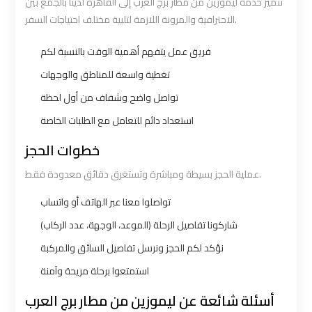
تتميز خدمة ليموزين من مطار برج العرب إلى القاهرة لدينا بالجمع بين
Limousine
Limousine
الاحترافية والمرونة اللازمة لتلبية مختلف احتياجات السفر.
Alexandria
Alexandria
فريق عمل يتفهم أهمية الوقت بالنسبة لكم
Cairo
Cairo
تغطية واسعة للمناطق والوجهات
Limousine
Limousine
تواصل واضح وشفاف من أول لحظة
Prices
Prices
استعداد دائم للتعامل مع الطلبات الخاصة
Alexandria
Alexandria
خطوات الحجز
Taxi
Taxi
عملية الحجز بسيطة ومباشرة وتستغرق دقائق معدودة فقط.
تواصلوا معنا عبر الهاتف أو واتساب
Alexandria
Alexandria
شاركونا تفاصيل الرحلة (الموعد، الوجهة، عدد الركاب)
to
to
Cairo
Cairo
نؤكد لكم الحجز ونرسل تفاصيل السائق والمركبة
Airport
Airport
استمتعوا برحلة مريحة وآمنة
Limousine
Limousine
أسئلة شائعة عن ليموزين من مطار برج العرب
Prices
Prices