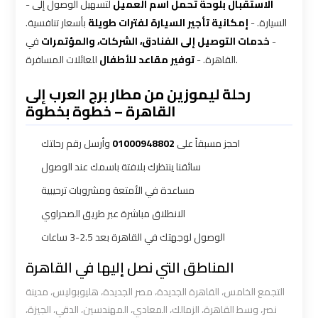
-
لتسهيل الوصول إلى
الاستقبال بلوحة تحمل اسم العميل
السيارة. -
إمكانية تأجير السيارة لفترات طويلة
بأسعار تنافسية.
VIP
VIP
في
خدمات التوصيل إلى الفنادق، الشركات، والمؤتمرات
-
Limousine
Limousine
للعائلات المسافرة.
القاهرة. -
توفير مقاعد للأطفال
Premium
Premium
رحلة ليموزين من مطار برج العرب إلى
Service
Service
القاهرة – خطوة بخطوة
Wedding
Wedding
وأرسل رقم رحلتك
01000948802
احجز مسبقاً على
Car
Car
سائقنا ينتظرك بلافتة باسمك عند الوصول
Rental
Rental
مساعدة في الأمتعة ومشروبات ترحيبية
Service
Service
الانطلاق مباشرة عبر طريق الصحراوي
Ahlan
Ahlan
الوصول لوجهتك في القاهرة بعد 2.5-3 ساعات
Service
Service
المناطق التي نصل إليها في القاهرة
Cairo
Cairo
التجمع الخامس، القاهرة الجديدة، مصر الجديدة، هليوبوليس، مدينة
Airport
Airport
نصر، وسط القاهرة، الزمالك، المعادي، المهندسين، الدقي، الجيزة،