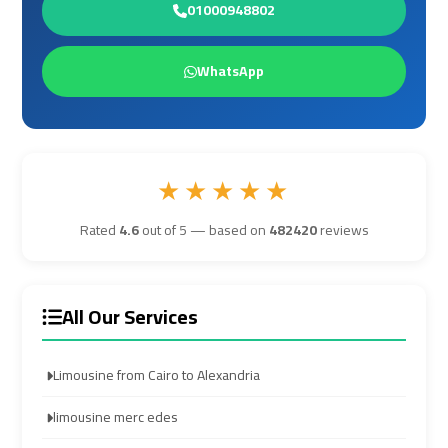
01000948802
Hurghada
Hurghada
Taxi
Taxi
WhatsApp
Limousine
Limousine
Companies
Companies
at
at
★★★★★
Cairo
Cairo
Airport
Airport
Rated
4.6
out of 5 — based on
482420
reviews
Limousine
Limousine
Companies
Companies
All Our Services
in
in
Cairo
Cairo
Limousine from Cairo to Alexandria
limousine merc edes
Limousine
Limousine