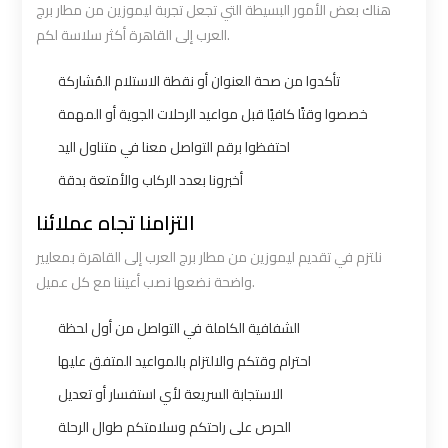
هناك بعض الأمور البسيطة التي تجعل تجربة ليموزين من مطار برج
Cairo
Cairo
العرب إلى القاهرة أكثر سلاسة لكم.
Airport
Airport
Limousine
Limousine
تأكدوا من صحة العنوان أو نقطة الاستلام المُشاركة
Hotline
Hotline
خصصوا وقتًا كافيًا قبل مواعيد الرحلات الجوية أو المهمة
احتفظوا برقم التواصل معنا في متناول اليد
Cairo
Cairo
أخبرونا بعدد الركاب والأمتعة بدقة
Airport
Airport
Limousine
Limousine
التزامنا تجاه عملائنا
Phone
Phone
نلتزم في تقديم ليموزين من مطار برج العرب إلى القاهرة بمعايير
واضحة نضعها نصب أعيننا مع كل عميل.
Cairo
Cairo
الشفافية الكاملة في التواصل من أول لحظة
Airport
Airport
Limousine
Limousine
احترام وقتكم والالتزام بالمواعيد المتفق عليها
Phone
Phone
الاستجابة السريعة لأي استفسار أو تعديل
Number
Number
الحرص على راحتكم وسلامتكم طوال الرحلة