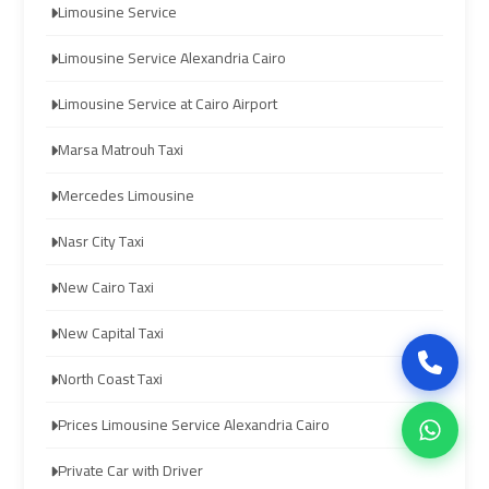
Company
Company
Limousine Service
in
in
Limousine Service Alexandria Cairo
Cairo
Cairo
Limousine Service at Cairo Airport
Limousine
Limousine
Marsa Matrouh Taxi
from
from
Alexandria
Alexandria
Mercedes Limousine
to
to
Nasr City Taxi
Cairo
Cairo
Airport
Airport
New Cairo Taxi
New Capital Taxi
Limousine
Limousine
from
from
North Coast Taxi
Cairo
Cairo
Prices Limousine Service Alexandria Cairo
Airport
Airport
Private Car with Driver