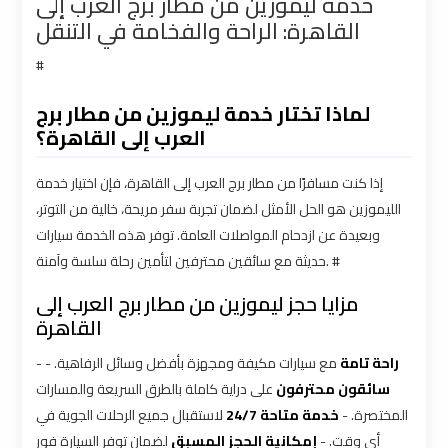
خدمة ليموزين من مطار برج العرب إلى
Limousine
Limousine
القاهرة: الراحة والفخامة في التنقل
Service
Service
#
Saint
Saint
لماذا تختار خدمة ليموزين من مطار برج
Catherine
Catherine
العرب إلى القاهرة؟
Transfer
Transfer
Mountain
Mountain
إذا كنت مسافرًا من مطار برج العرب إلى القاهرة، فإن اختيار خدمة
Trip
Trip
الليموزين هو الحل الأمثل لضمان تجربة سفر مريحة، خالية من التوتر،
وبعيدة عن ازدحام المواصلات العامة. توفر هذه الخدمة سيارات
حديثة مع سائقين محترفين لتأمين رحلة سلسة وآمنة. #
Sharm
Sharm
El
El
مزايا حجز ليموزين من مطار برج العرب إلى
القاهرة
Sheikh
Sheikh
Limousine
Limousine
-
مع سيارات مكيفة ومجهزة بأفضل وسائل الرفاهية. -
راحة تامة
Service
Service
سائقون محترفون
على دراية كاملة بالطرق السريعة والمسارات
المختصرة. -
خدمة متاحة 24/7
لاستقبال جميع الرحلات الجوية في
shuttle
shuttle
أي وقت. -
إمكانية الحجز المسبق
لضمان توفر السيارة فور