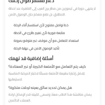
دعم مستمر طوال رحلتك
Airport
Airport
لا ينتهي دورنا في ليموزين من مطار برج العرب إلى القاهرة عند لحظة
Transfer
Transfer
الانطلاق، بل نتابع معكم حتى الوصول الآمن.
خط تواصل مفتوح لأي استفسار أثناء الرحلة
Cairo
Cairo
Airport
Airport
متابعة فورية لأي تغيير طارئ في الخطة
Transfer
Transfer
استعداد للتعامل مع أي موقف غير متوقع بمرونة
Services
Services
تأكيد الوصول الآمن في نهاية الرحلة
أسئلة إضافية قد تهمك
Cairo
Cairo
Alexandria
Alexandria
كيف يتم التعامل مع الأمتعة الكبيرة أو غير المعتادة؟
Limousine
Limousine
يُفضل إخبارنا بطبيعة الأمتعة مسبقًا لاختيار المركبة المناسبة
لاستيعابها.
Cairo
Cairo
هل يمكن تحديد سائق بعينه لرحلات متكررة؟
Alexandria
Alexandria
يمكن مناقشة هذا الطلب معنا، ونسعى لتلبيته قدر الإمكان لراحة
Limousine
Limousine
العملاء الدائمين.