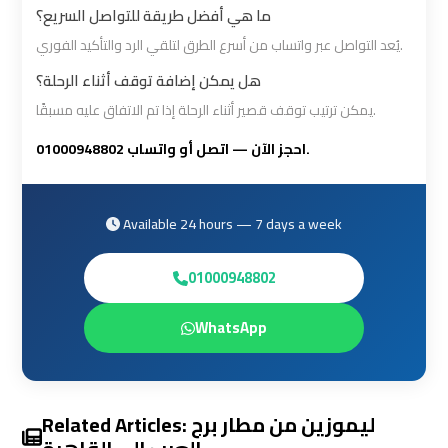
Prices
Prices
ما هي أفضل طريقة للتواصل السريع؟
يُعد التواصل عبر واتساب من أسرع الطرق لتلقي الرد والتأكيد الفوري.
Cairo
Cairo
هل يمكن إضافة توقف أثناء الرحلة؟
International
International
يمكن ترتيب توقف قصير أثناء الرحلة إذا تم الاتفاق عليه مسبقًا.
Airport
Airport
Limousine
Limousine
احجز الآن — اتصل أو واتساب 01000948802.
airport
airport
Available 24 hours — 7 days a week
taxi
taxi
cairo
cairo
01000948802
Cairo
Cairo
WhatsApp
Limousine
Limousine
cairo
cairo
Related Articles: ليموزين من مطار برج
airport
airport