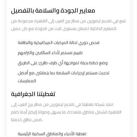
Cairo
Cairo
معايير الجودة والسلامة بالتفصيل
Airport
Airport
نتبع في تقديم ليموزين من مطار برج العرب إلى القاهرة مجموعة من
Limousine
Limousine
المعايير الداخلية لضمان مستوى ثابت من الجودة مع كل عميل.
Service
Service
فحص دوري لحالة المركبات الميكانيكية والنظافة
Cairo
Cairo
تقييم مستمر لأداء السائقين والتزامهم
Airport
Airport
وضع خطط بديلة لمواجهة أي ظرف طارئ على الطريق
Limousine
Limousine
تحديث مستمر لإجراءات السلامة بما يتماشى مع أفضل
Services
Services
الممارسات
—
—
Complete
Complete
تغطيتنا الجغرافية
Guide
Guide
تمتد شبكة تغطيتنا في تقديم ليموزين من مطار برج العرب إلى
القاهرة لتشمل مناطق متعددة، ما يسهل وصولنا إليكم أينما كنتم
Cairo
Cairo
ضمن نطاق خدمتنا.
Airport
Airport
تغطية الأحياء والمناطق السكنية الرئيسية
Limousine
Limousine