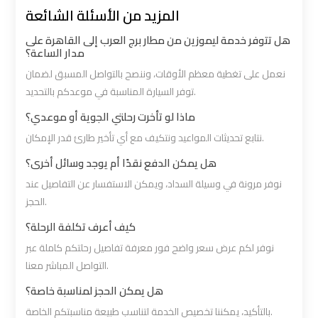
المزيد من الأسئلة الشائعة
Cairo
Cairo
Airport
Airport
هل تتوفر خدمة ليموزين من مطار برج العرب إلى القاهرة على
مدار الساعة؟
Limousine
Limousine
Phone
Phone
نعمل على تغطية معظم الأوقات، وننصح بالتواصل المسبق لضمان
توفر السيارة المناسبة في موعدكم بالتحديد.
Numbers
Numbers
ماذا لو تأخرت رحلتي الجوية أو موعدي؟
Cairo
Cairo
نتابع تحديثات المواعيد ونتكيف مع أي تأخير طارئ قدر الإمكان.
Airport
Airport
هل يمكن الدفع نقدًا أم يوجد وسائل أخرى؟
Limousine
Limousine
نوفر مرونة في وسيلة السداد، ويمكن الاستفسار عن التفاصيل عند
Price
Price
الحجز.
كيف أعرف تكلفة الرحلة؟
Cairo
Cairo
نوفر لكم عرض سعر واضح فور معرفة تفاصيل رحلتكم كاملة عبر
Airport
Airport
التواصل المباشر معنا.
Limousine
Limousine
هل يمكن الحجز لمناسبة خاصة؟
Prices
Prices
بالتأكيد، يمكننا تخصيص الخدمة لتناسب طبيعة مناسبتكم الخاصة.