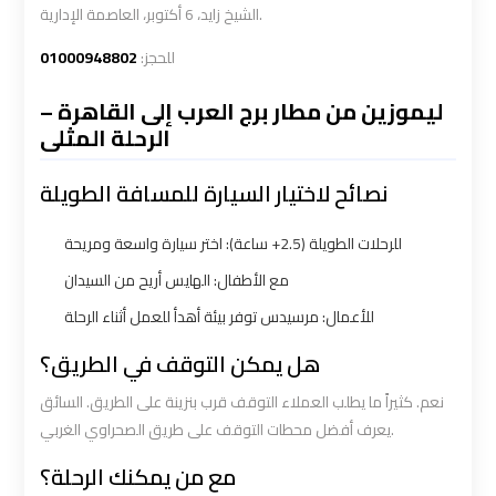
الشيخ زايد، 6 أكتوبر، العاصمة الإدارية.
Ain
Ain
01000948802
للحجز:
Sokhna
Sokhna
Taxi
Taxi
ليموزين من مطار برج العرب إلى القاهرة –
الرحلة المثلى
Airport
Airport
Limousine
Limousine
نصائح لاختيار السيارة للمسافة الطويلة
Companies
Companies
للرحلات الطويلة (2.5+ ساعة): اختر سيارة واسعة ومريحة
مع الأطفال: الهايس أريح من السيدان
Airport
Airport
Limousine
Limousine
للأعمال: مرسيدس توفر بيئة أهدأ للعمل أثناء الرحلة
Hotline
Hotline
هل يمكن التوقف في الطريق؟
نعم. كثيراً ما يطلب العملاء التوقف قرب بنزينة على الطريق. السائق
Airport
Airport
يعرف أفضل محطات التوقف على طريق الصحراوي الغربي.
Limousine
Limousine
Phone
Phone
مع من يمكنك الرحلة؟