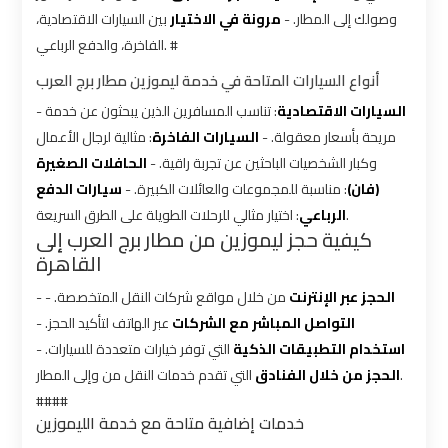
bus
bus
وصولك إلى المطار. -
مرونة في الاختيار
بين السيارات الاقتصادية،
cairo
cairo
الفاخرة، والدفع الرباعي. #
airport
airport
أنواع السيارات المتاحة في خدمة ليموزين مطار برج العرب
-
: تناسب المسافرين الذين يبحثون عن خدمة
السيارات الاقتصادية
Sphinx
Sphinx
مريحة بأسعار معقولة. -
السيارات الفاخرة
: مثالية لرجال الأعمال
Airport
Airport
وكبار الشخصيات الباحثين عن تجربة راقية. -
الحافلات الصغيرة
Limousine
Limousine
(فان)
: مناسبة للمجموعات والعائلات الكبيرة. -
سيارات الدفع
Service
Service
: اختيار مثالي للرحلات الطويلة على الطرق السريعة.
الرباعي
كيفية حجز ليموزين من مطار برج العرب إلى
القاهرة
taxi
taxi
-
من خلال مواقع شركات النقل المتخصصة. -
الحجز عبر الإنترنت
airport
airport
التواصل المباشر مع الشركات
عبر الهاتف لتأكيد الحجز. -
cairo
cairo
استخدام التطبيقات الذكية
التي توفر خيارات متعددة للسيارات. -
الحجز من خلال الفنادق
التي تقدم خدمات النقل من وإلى المطار.
taxi
taxi
####
cairo
cairo
خدمات إضافية متاحة مع خدمة الليموزين
airport
airport