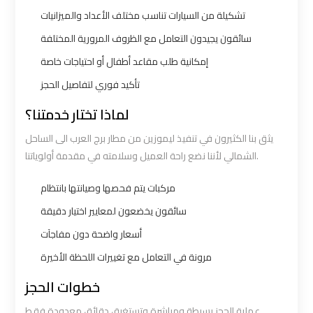
Limousine
Limousine
تشكيلة من السيارات تناسب مختلف الأعداد والميزانيات
سائقون يجيدون التعامل مع الظروف المرورية المختلفة
Alexandria
Alexandria
إمكانية طلب مقاعد أطفال أو احتياجات خاصة
Cairo
Cairo
تأكيد فوري لتفاصيل الحجز
Limousine
Limousine
Prices
Prices
لماذا تختار خدمتنا؟
يثق بنا الكثيرون في تنفيذ ليموزين من مطار برج العرب الى الساحل
Alexandria
Alexandria
الشمالي لأننا نضع راحة العميل وسلامته في مقدمة أولوياتنا.
Taxi
Taxi
مركبات يتم فحصها وصيانتها بانتظام
Alexandria
Alexandria
سائقون يخضعون لمعايير اختيار دقيقة
to
to
أسعار واضحة دون مفاجآت
Cairo
Cairo
مرونة في التعامل مع تغييرات اللحظة الأخيرة
Airport
Airport
Limousine
Limousine
خطوات الحجز
Prices
Prices
عملية الحجز بسيطة ومباشرة وتستغرق دقائق معدودة فقط.