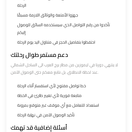
الرحلة
Airport
Airport
Transfer
Transfer
جهزوا الأمتعة والوثائق اللازمة مسبقًا
تأكدوا من رقم التواصل الذي سيستخدمه السائق للوصول
Cairo
Cairo
إليكم
Airport
Airport
احتفظوا بتفاصيل الحجز في متناول اليد يوم الرحلة
Transfer
Transfer
دعم مستمر طوال رحلتك
Services
Services
لا ينتهي دورنا في ليموزين من مطار برج العرب الى الساحل الشمالي
عند لحظة الانطلاق، بل نتابع معكم حتى الوصول الآمن.
Cairo
Cairo
Alexandria
Alexandria
خط تواصل مفتوح لأي استفسار أثناء الرحلة
Limousine
Limousine
متابعة فورية لأي تغيير طارئ في الخطة
استعداد للتعامل مع أي موقف غير متوقع بمرونة
Cairo
Cairo
تأكيد الوصول الآمن في نهاية الرحلة
Alexandria
Alexandria
Limousine
Limousine
أسئلة إضافية قد تهمك