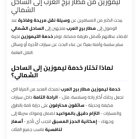
ليموزين من مطار برج العرب إلى الساحل
Limousine
Limousine
الشمالي
Service
Service
يبحث الكثير من المسافرين عن
وسيلة نقل مريحة وفاخرة
عند
الوصول إلى
مطار برج العرب
متجهين إلى
الساحل الشمالي
Saint
Saint
لقضاء عطلتهم بأفضل طريقة ممكنة. توفر
خدمة الليموزين
تجربة
Catherine
Catherine
سفر سلسة وآمنة بعيدًا عن عناء البحث عن سيارات الأجرة أو وسائل
Transfer
Transfer
النقل العامة.
Mountain
Mountain
Trip
Trip
لماذا تختار خدمة ليموزين إلى الساحل
الشمالي؟
Sharm
Sharm
خدمة ليموزين مطار برج العرب
تمنحك العديد من المزايا التي
El
El
تجعل رحلتك أكثر راحة وسلاسة، مثل: -
الراحة التامة
داخل سيارات
Sheikh
Sheikh
مكيفة وحديثة -
سائقون محترفون
على دراية تامة بالطرق
Limousine
Limousine
والمسارات -
التزام دقيق بالمواعيد
لضمان وصولك سريعًا إلى
Service
Service
وجهتك -
إمكانية الحجز المسبق
لتجنب أي تأخير -
أسعار
تنافسية
تناسب جميع الفئات
shuttle
shuttle