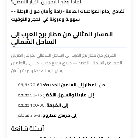
لماذا يعتبر الليموزين الخيار الأفضل؟
-
-
راحة وأمان طوال الرحلة
-
تفادي زحام المواصلات العامة
VIP
VIP
سهولة ومرونة في الحجز والتوقيت
Limousine
Limousine
Premium
Premium
المسار المثالي من مطار برج العرب إلى
الساحل الشمالي
Service
Service
الطريق من مطار برج العرب إلى الساحل الشمالي يمر عبر الطريق
Wedding
Wedding
الصحراوي الشمالي الجديد — طريق سريع حديث يصل إلى العلمين
Car
Car
ومارينا وما بعدها بسرعة وأمان.
Rental
Rental
Service
Service
من المطار إلى العلمين الجديدة:
60-70 دقيقة
إلى مارينا والسهل الأخضر:
75-90 دقيقة
Ahlan
Ahlan
إلى الضبعة:
90-100 دقيقة
Service
Service
إلى مرسى مطروح:
3-3.5 ساعات
Cairo
Cairo
أسئلة شائعة
Airport
Airport