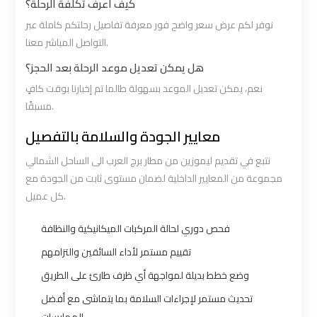
كيف أعرف تكلفة الرحلة؟
Cairo
Cairo
نوفر لكم عرض سعر واضح فور معرفة تفاصيل رحلتكم كاملة عبر
Airport
Airport
التواصل المباشر معنا.
Limousine
Limousine
هل يمكن تعديل موعد الرحلة بعد الحجز؟
Service
Service
نعم، يمكن تعديل الموعد بسهولة طالما تم إخبارنا بوقت كافٍ
مسبقًا.
Cairo
Cairo
معايير الجودة والسلامة بالتفصيل
Airport
Airport
Limousine
Limousine
نتبع في تقديم ليموزين من مطار برج العرب الى الساحل الشمالي
Services
Services
مجموعة من المعايير الداخلية لضمان مستوى ثابت من الجودة مع
—
—
كل عميل.
Complete
Complete
فحص دوري لحالة المركبات الميكانيكية والنظافة
Guide
Guide
تقييم مستمر لأداء السائقين والتزامهم
Cairo
Cairo
وضع خطط بديلة لمواجهة أي ظرف طارئ على الطريق
Airport
Airport
تحديث مستمر لإجراءات السلامة بما يتماشى مع أفضل
Limousine
Limousine