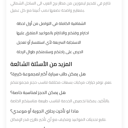
نلتزم في تقديم ليموزين من مطار برج العرب الى الساحل الشمالي
Cairo
Cairo
بمعايير واضحة نضعها نصب أعيننا مع كل عميل.
Airport
Airport
Limousine
Limousine
الشفافية الكاملة في التواصل من أول لحظة
Phone
Phone
احترام وقتكم والالتزام بالمواعيد المتفق عليها
Numbers
Numbers
الاستجابة السريعة لأي استفسار أو تعديل
الحرص على راحتكم وسلامتكم طوال الرحلة
Cairo
Cairo
Airport
Airport
المزيد من الأسئلة الشائعة
Limousine
Limousine
هل يمكن طلب سيارة أكبر لمجموعة كبيرة؟
Price
Price
نعم، نوفر خيارات مركبات بسعات مختلفة تناسب حجم مجموعتكم.
هل يمكن الحجز لمناسبة خاصة؟
Cairo
Cairo
بالتأكيد، يمكننا تخصيص الخدمة لتناسب طبيعة مناسبتكم الخاصة.
Airport
Airport
Limousine
Limousine
ماذا لو تأخرت رحلتي الجوية أو موعدي؟
Prices
Prices
نتابع تحديثات المواعيد ونتكيف مع أي تأخير طارئ قدر الإمكان.