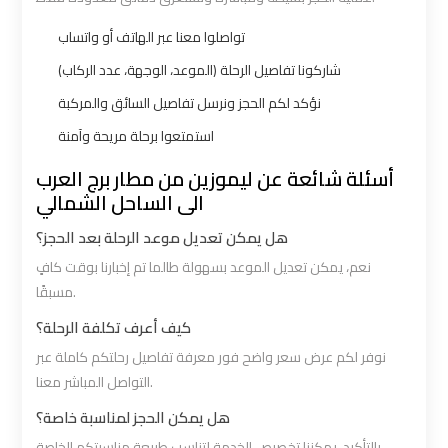
تواصلوا معنا عبر الهاتف أو واتساب
Book
Book
شاركونا تفاصيل الرحلة (الموعد، الوجهة، عدد الركاب)
Airport
Airport
Limousine
Limousine
نؤكد لكم الحجز ونرسل تفاصيل السائق والمركبة
استمتعوا برحلة مريحة وآمنة
Book
Book
أسئلة شائعة عن ليموزين من مطار برج العرب
Cairo
Cairo
الى الساحل الشمالي
Airport
Airport
هل يمكن تعديل موعد الرحلة بعد الحجز؟
Limousine
Limousine
نعم، يمكن تعديل الموعد بسهولة طالما تم إخبارنا بوقت كافٍ
مسبقًا.
Book
Book
Limousine
Limousine
كيف أعرف تكلفة الرحلة؟
from
from
نوفر لكم عرض سعر واضح فور معرفة تفاصيل رحلتكم كاملة عبر
Cairo
Cairo
التواصل المباشر معنا.
Airport
Airport
هل يمكن الحجز لمناسبة خاصة؟
بالتأكيد، يمكننا تخصيص الخدمة لتناسب طبيعة مناسبتكم الخاصة.