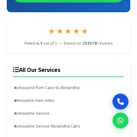
Company
Company
in
in
Cairo
Cairo
★★★★★
Limousine
Limousine
Rated
4.1
out of 5 — based on
233578
reviews
from
from
Alexandria
Alexandria
to
to
All Our Services
Cairo
Cairo
Airport
Airport
Limousine from Cairo to Alexandria
Limousine
Limousine
limousine merc edes
from
from
Cairo
Cairo
Limousine Service
Airport
Airport
Limousine Service Alexandria Cairo