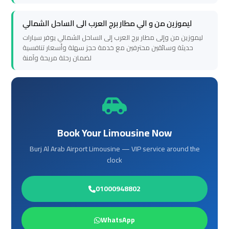
Hurghada
Hurghada
ليموزين من و الي مطار برج العرب الى الساحل الشمالي
Taxi
Taxi
ليموزين من وإلى مطار برج العرب إلى الساحل الشمالي يوفر سيارات
حديثة وسائقين محترفين مع خدمة حجز سهلة وأسعار تنافسية
لضمان رحلة مريحة وآمنة
Limousine
Limousine
Companies
Companies
at
at
Cairo
Cairo
Airport
Airport
Book Your Limousine Now
Limousine
Limousine
Burj Al Arab Airport Limousine — VIP service around the
Companies
Companies
clock
in
in
Cairo
Cairo
01000948802
Limousine
Limousine
WhatsApp