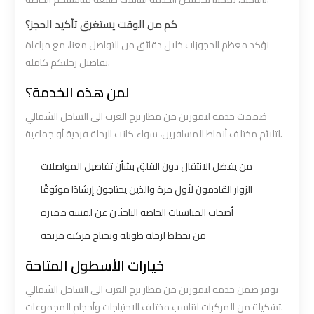
Borg
Borg
كم من الوقت يستغرق تأكيد الحجز؟
El
El
نؤكد معظم الحجوزات خلال دقائق من التواصل معنا، مع مراعاة
Arab
Arab
تفاصيل رحلتكم كاملة.
Airport
Airport
لمن هذه الخدمة؟
Taxi
Taxi
صُممت خدمة ليموزين من مطار برج العرب الى الساحل الشمالي
Cairo
Cairo
لتلائم مختلف أنماط المسافرين، سواء كانت الرحلة فردية أو جماعية.
Airport
Airport
من يفضل الانتقال دون القلق بشأن تفاصيل المواصلات
Limousine
Limousine
Cars
Cars
الزوار القادمون لأول مرة والذين يحتاجون إرشادًا موثوقًا
أصحاب المناسبات الخاصة الباحثين عن لمسة مميزة
Cairo
Cairo
من يخطط لرحلة طويلة ويحتاج مركبة مريحة
Airport
Airport
خيارات الأسطول المتاحة
Limousine
Limousine
Company
Company
نوفر ضمن خدمة ليموزين من مطار برج العرب الى الساحل الشمالي
تشكيلة من المركبات لتناسب مختلف الاحتياجات وأحجام المجموعات.