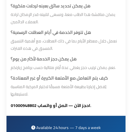
Prices
Prices
هل يمكن تحديد سائق بعينه لرحلات متكررة؟
يمكن مناقشة هذا الطلب معنا، ونسعى لتلبيته قدر الإمكان لراحة
Cairo
Cairo
العملاء الدائمين.
International
International
هل تتوفر الخدمة في أيام العطلات الرسمية؟
Airport
Airport
Limousine
Limousine
نعمل خلال معظم الأيام بما في ذلك العطلات، مع أهمية التنسيق
المسبق في هذه الفترات.
هل يمكن حجز الخدمة لأكثر من يوم؟
airport
airport
taxi
taxi
نعم، يمكن ترتيب حجز يغطي عدة أيام متتالية حسب برنامج زيارتكم.
cairo
cairo
كيف يتم التعامل مع الأمتعة الكبيرة أو غير المعتادة؟
يُفضل إخبارنا بطبيعة الأمتعة مسبقًا لاختيار المركبة المناسبة
Cairo
Cairo
لاستيعابها.
Limousine
Limousine
احجز الآن — اتصل أو واتساب 01000948802.
cairo
cairo
airport
airport
Available 24 hours — 7 days a week