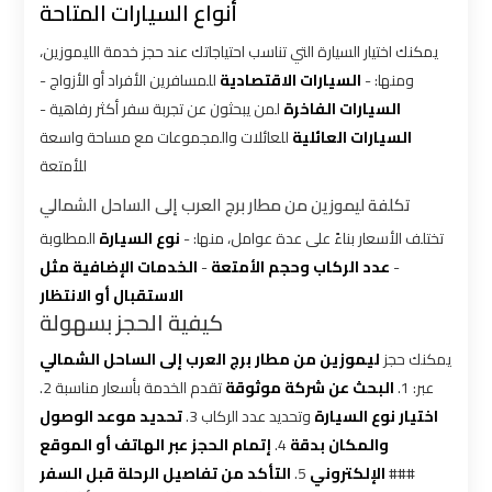
أنواع السيارات المتاحة
bus
bus
cairo
cairo
يمكنك اختيار السيارة التي تناسب احتياجاتك عند حجز خدمة الليموزين،
airport
airport
ومنها: -
السيارات الاقتصادية
للمسافرين الأفراد أو الأزواج -
السيارات الفاخرة
لمن يبحثون عن تجربة سفر أكثر رفاهية -
السيارات العائلية
للعائلات والمجموعات مع مساحة واسعة
Sphinx
Sphinx
للأمتعة
Airport
Airport
Limousine
Limousine
تكلفة ليموزين من مطار برج العرب إلى الساحل الشمالي
Service
Service
تختلف الأسعار بناءً على عدة عوامل، منها: -
نوع السيارة
المطلوبة
الخدمات الإضافية مثل
-
عدد الركاب وحجم الأمتعة
-
الاستقبال أو الانتظار
taxi
taxi
كيفية الحجز بسهولة
airport
airport
cairo
cairo
يمكنك حجز
ليموزين من مطار برج العرب إلى الساحل الشمالي
عبر: 1.
البحث عن شركة موثوقة
تقدم الخدمة بأسعار مناسبة 2.
اختيار نوع السيارة
وتحديد عدد الركاب 3.
تحديد موعد الوصول
taxi
taxi
إتمام الحجز عبر الهاتف أو الموقع
4.
والمكان بدقة
cairo
cairo
التأكد من تفاصيل الرحلة قبل السفر
5.
الإلكتروني
###
airport
airport