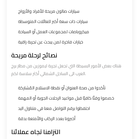
Cairo
Cairo
سيارات صالون مريحة للأفراد والأزواج
Airport
Airport
سيارات ذات سعة أكبر للعائلات المتوسطة
Limousine
Limousine
Hotline
Hotline
ميكروباصات لمجموعات العمل أو السياحة
خيارات فاخرة لمن يبحث عن تجربة راقية
Cairo
Cairo
نصائح لرحلة مريحة
Airport
Airport
هناك بعض الأمور البسيطة التي تجعل تجربة ليموزين من مطار برج
Limousine
Limousine
العرب الى الساحل الشمالي أكثر سلاسة لكم.
Phone
Phone
تأكدوا من صحة العنوان أو نقطة الاستلام المُشاركة
Cairo
Cairo
خصصوا وقتًا كافيًا قبل مواعيد الرحلات الجوية أو المهمة
Airport
Airport
احتفظوا برقم التواصل معنا في متناول اليد
Limousine
Limousine
أخبرونا بعدد الركاب والأمتعة بدقة
Phone
Phone
Number
Number
التزامنا تجاه عملائنا