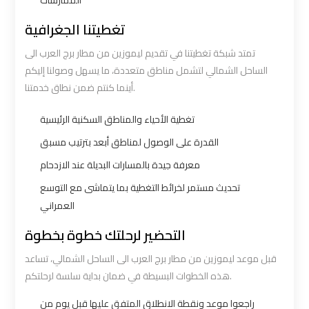
الممارسات
to
to
تغطيتنا الجغرافية
Alexandria
Alexandria
تمتد شبكة تغطيتنا في تقديم ليموزين من مطار برج العرب الى
الساحل الشمالي لتشمل مناطق متعددة، ما يسهل وصولنا إليكم
Cairo
Cairo
أينما كنتم ضمن نطاق خدمتنا.
Airport
Airport
Taxi
Taxi
تغطية الأحياء والمناطق السكنية الرئيسية
القدرة على الوصول لمناطق أبعد بترتيب مسبق
Cairo
Cairo
معرفة جيدة بالمسارات البديلة عند الازدحام
Airport
Airport
تحديث مستمر لخرائط التغطية بما يتماشى مع التوسع
to
to
العمراني
Red
Red
Sea
Sea
التحضير لرحلتك خطوة بخطوة
Resorts
Resorts
قبل موعد ليموزين من مطار برج العرب الى الساحل الشمالي، تساعد
Transfer
Transfer
هذه الخطوات البسيطة في ضمان بداية سلسة لرحلتكم.
راجعوا موعد ونقطة الانطلاق المتفق عليها قبل يوم من
Cairo
Cairo