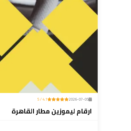
ليموزين
مطار
مرسي
مطروح
تاكسي
السويس
تاكسي
العين
السخنة
4.1 / 5
2026-07-05
تاكسي
ارقام ليموزين مطار القاهرة
الغردقة