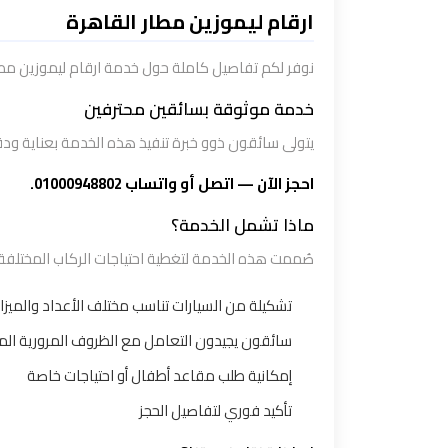
تاكسي
ارقام ليموزين مطار القاهرة
شرم
الشيخ
نوفر لكم تفاصيل كاملة حول خدمة ارقام ليموزين مط
خدمة موثوقة بسائقين محترفين
تاكسي
يتولى سائقون ذوو خبرة تنفيذ هذه الخدمة بعناية ودق
مايو
احجز الآن — اتصل أو واتساب 01000948802.
تاكسي
ماذا تشمل الخدمة؟
مدينة
صُممت هذه الخدمة لتغطية احتياجات الركاب المختلفة 
نصر
تشكيلة من السيارات تناسب مختلف الأعداد والميزان
تاكسي
سائقون يجيدون التعامل مع الظروف المرورية الم
مرسي
إمكانية طلب مقاعد أطفال أو احتياجات خاصة
مطروح
تأكيد فوري لتفاصيل الحجز
تاكسي