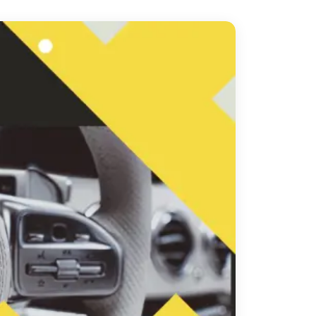
دهب
الى
القاهرة
والعكس
ليموزين
مرسيدس
ايجار
بالسائق
فى
مصر
ليموزين
مطار
العلمين
الجديدة