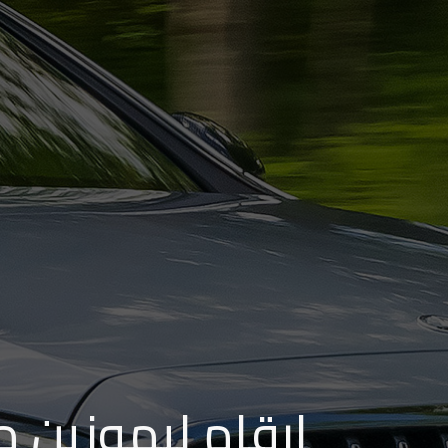
الاسكندرية
من
مطار
برج
العرب
إلى
القاهرة
ايجار
سارات
مرسيدس
حجز
ارقام ليموزين م
ليموزين
اسكندرية