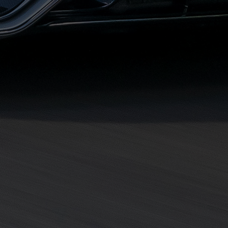
حجز
ليموزين
مرسى
مطروح
حجز
ليموزين
مطار
سفنكس
خدمة
ليموزين
الغردقة
ليموزين