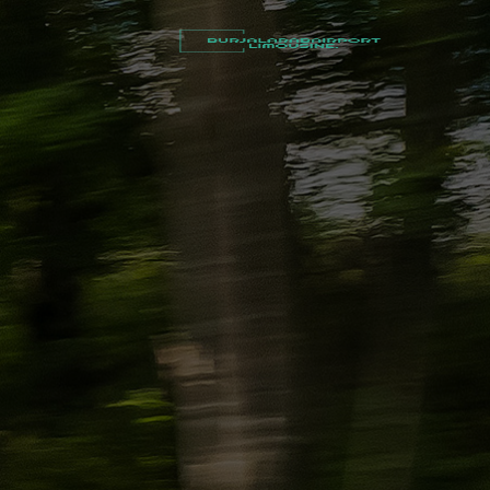
أسعار
توصيل
مطار
برج
العرب
شركات
تأجير
سيارات
في
الاسكندرية
ليموزين
القاهرة