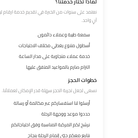
لماذا تختار خدمتنا؟
مطار
نعتمد على سنوات من الخبرة في تقديم خدمة ارقام لي
سفنكس
آنٍ واحد.
توصيل
سمعة طيبة وعملاء دائمون
الى
أسطول متنوع يغطي مختلف الاحتياجات
مطار
خدمة عملاء متجاوبة على مدار الساعة
القاهرة
التزام صارم بالمواعيد المتفق عليها
توصيل
خطوات الحجز
مطار
نسعى لجعل تجربة الحجز سهلة قدر الإمكان لعملائنا.
القاهرة
أرسلوا لنا استفساركم عبر مكالمة أو رسالة
توصيل
حددوا موعد ووجهة الرحلة
من
نرشح لكم المركبة المناسبة وفق احتياجاتكم
مطار
القاهرة
نتابع معكم حتى إتمام الرحلة بنجاح