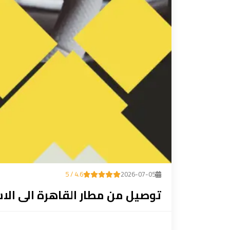
ليموزين
مطار
مرسي
مطروح
تاكسي
السويس
تاكسي
العين
السخنة
4.6 / 5
2026-07-05
تاكسي
توصيل من مطار القاهرة الى الا
الغردقة