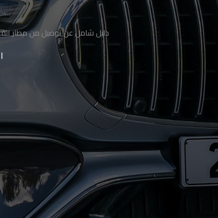
حجز
دليل شامل عن توصيل من مطار القاه
ليموزين
الساحل
ا
الشمالي
حجز
ليموزين
العين
السخنة
حجز
ليموزين
شرم
الشيخ