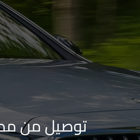
الاسكندرية
من
مطار
برج
العرب
إلى
القاهرة
ايجار
سارات
مرسيدس
توصيل من مطار
حجز
ليموزين
اسكندرية