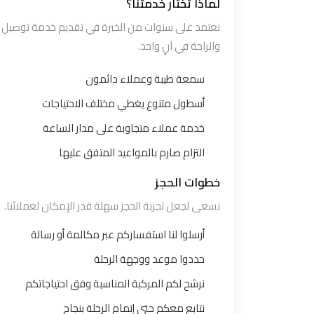
لماذا تختار خدمتنا؟
مطار
نعتمد على سنوات من الخبرة في تقديم خدمة توصيل من
سفنكس
والراحة في آنٍ واحد.
توصيل
سمعة طيبة وعملاء دائمون
الى
أسطول متنوع يغطي مختلف الاحتياجات
مطار
خدمة عملاء متجاوبة على مدار الساعة
القاهرة
التزام صارم بالمواعيد المتفق عليها
توصيل
خطوات الحجز
مطار
نسعى لجعل تجربة الحجز سهلة قدر الإمكان لعملائنا.
القاهرة
أرسلوا لنا استفساركم عبر مكالمة أو رسالة
توصيل
حددوا موعد ووجهة الرحلة
من
نرشح لكم المركبة المناسبة وفق احتياجاتكم
مطار
القاهرة
نتابع معكم حتى إتمام الرحلة بنجاح