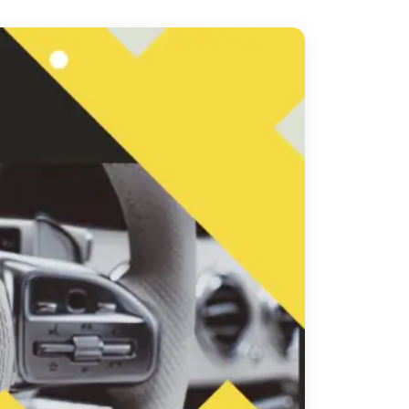
دهب
الى
القاهرة
والعكس
ليموزين
مرسيدس
ايجار
بالسائق
فى
مصر
ليموزين
مطار
العلمين
الجديدة