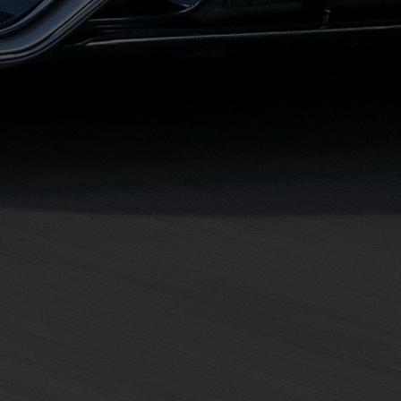
حجز
ليموزين
مرسى
مطروح
حجز
ليموزين
مطار
سفنكس
خدمة
ليموزين
الغردقة
ليموزين