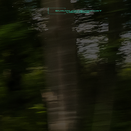
أسعار
توصيل
مطار
برج
العرب
شركات
تأجير
سيارات
في
الاسكندرية
ليموزين
القاهرة