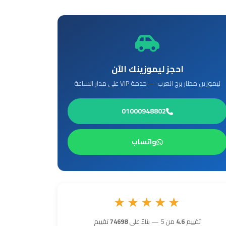
احجز ليموزينك الآن
ليموزين مطار برج العرب — خدمة VIP على مدار الساعة
01000948802
واتساب
★★★★★
تقييم
4.6
من 5 — بناءً على
74698
تقييم