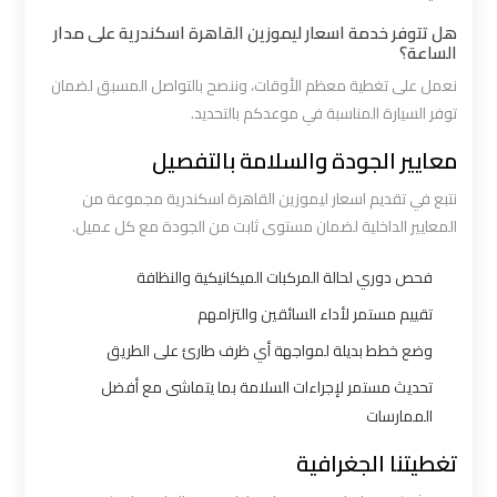
هل تتوفر خدمة اسعار ليموزين القاهرة اسكندرية على مدار
ليموزين
الساعة؟
القاهرة
نعمل على تغطية معظم الأوقات، وننصح بالتواصل المسبق لضمان
اسكندرية
توفر السيارة المناسبة في موعدكم بالتحديد.
معايير الجودة والسلامة بالتفصيل
ليموزين
المطار
نتبع في تقديم اسعار ليموزين القاهرة اسكندرية مجموعة من
المعايير الداخلية لضمان مستوى ثابت من الجودة مع كل عميل.
الخط
الساخن
فحص دوري لحالة المركبات الميكانيكية والنظافة
تقييم مستمر لأداء السائقين والتزامهم
ليموزين
وضع خطط بديلة لمواجهة أي ظرف طارئ على الطريق
توصيل
المطار
تحديث مستمر لإجراءات السلامة بما يتماشى مع أفضل
الممارسات
ليموزين
تغطيتنا الجغرافية
مطار