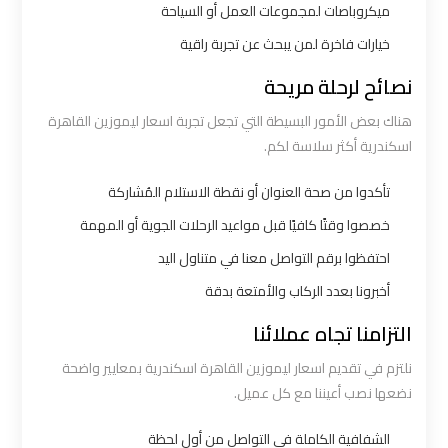
ميكروباصات لمجموعات العمل أو السياحة
ليموزين
خيارات فاخرة لمن يبحث عن تجربة راقية
الاسكندرية
نصائح لرحلة مريحة
القاهرة
هناك بعض الأمور البسيطة التي تجعل تجربة اسعار ليموزين القاهرة
ليموزين
اسكندرية أكثر سلاسة لكم.
الاسكندريه
تأكدوا من صحة العنوان أو نقطة الاستلام المُشاركة
الغردقه
خصصوا وقتًا كافيًا قبل مواعيد الرحلات الجوية أو المهمة
ليموزين
احتفظوا برقم التواصل معنا في متناول اليد
الاسكندريه
أخبرونا بعدد الركاب والأمتعة بدقة
الي
التزامنا تجاه عملائنا
السويس
نلتزم في تقديم اسعار ليموزين القاهرة اسكندرية بمعايير واضحة
نضعها نصب أعيننا مع كل عميل.
ليموزين
الاسكندريه
الشفافية الكاملة في التواصل من أول لحظة