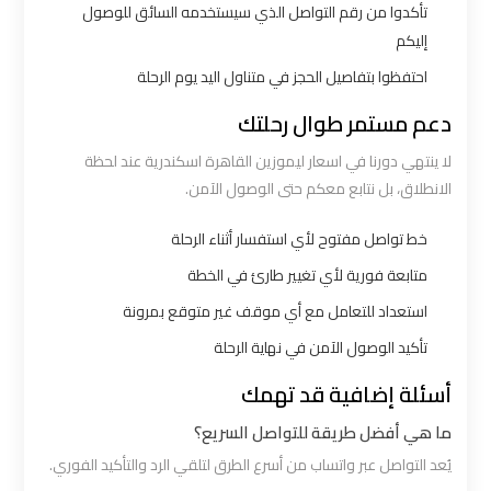
تأكدوا من رقم التواصل الذي سيستخدمه السائق للوصول
الي
إليكم
اسكندرية
احتفظوا بتفاصيل الحجز في متناول اليد يوم الرحلة
ليموزين
دعم مستمر طوال رحلتك
مطار
لا ينتهي دورنا في اسعار ليموزين القاهرة اسكندرية عند لحظة
برج
الانطلاق، بل نتابع معكم حتى الوصول الآمن.
العرب
الي
خط تواصل مفتوح لأي استفسار أثناء الرحلة
مرسي
متابعة فورية لأي تغيير طارئ في الخطة
مطروح
استعداد للتعامل مع أي موقف غير متوقع بمرونة
تأكيد الوصول الآمن في نهاية الرحلة
ليموزين
من
أسئلة إضافية قد تهمك
الاسكندرية
ما هي أفضل طريقة للتواصل السريع؟
الى
يُعد التواصل عبر واتساب من أسرع الطرق لتلقي الرد والتأكيد الفوري.
مطار