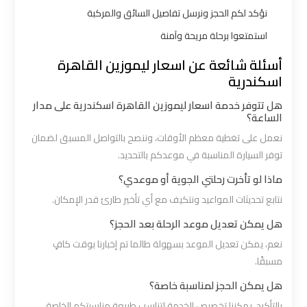
ليموزين
نؤكد لكم الحجز ونرسل تفاصيل السائق والمركبة
بالقاهرة
استمتعوا برحلة مريحة وآمنة
أسئلة شائعة عن اسعار ليموزين القاهرة
شركات
اسكندرية
ليموزين
هل تتوفر خدمة اسعار ليموزين القاهرة اسكندرية على مدار
في
الساعة؟
القاهرة
نعمل على تغطية معظم الأوقات، وننصح بالتواصل المسبق لضمان
توفر السيارة المناسبة في موعدكم بالتحديد.
شركة
ماذا لو تأخرت رحلتي الجوية أو موعدي؟
ليموزين
نتابع تحديثات المواعيد ونتكيف مع أي تأخير طارئ قدر الإمكان.
القاهرة
هل يمكن تعديل موعد الرحلة بعد الحجز؟
نعم، يمكن تعديل الموعد بسهولة طالما تم إخبارنا بوقت كافٍ
شركة
مسبقًا.
ليموزين
مطار
هل يمكن الحجز لمناسبة خاصة؟
القاهرة
بالتأكيد، يمكننا تخصيص الخدمة لتناسب طبيعة مناسبتكم الخاصة.