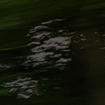
الاسكندرية
من
مطار
برج
العرب
إلى
القاهرة
ايجار
سارات
مرسيدس
حجز
ليموزين
اسكندرية