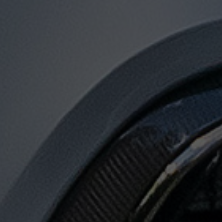
توصيل
من
مطار
القاهرة
الى
الاسكندرية
توصيل
من
مطار
القاهرة
لجميع
المدن
المصرية