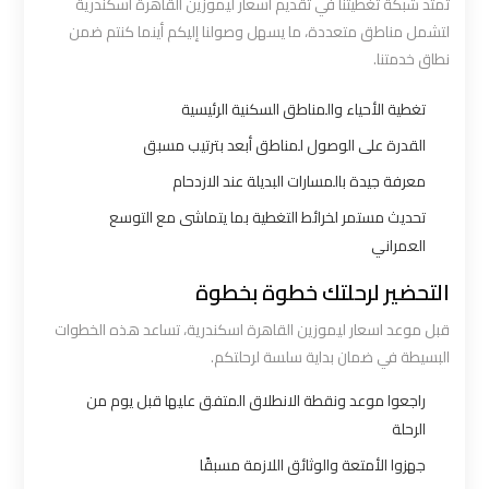
تمتد شبكة تغطيتنا في تقديم اسعار ليموزين القاهرة اسكندرية
اكتوبر
لتشمل مناطق متعددة، ما يسهل وصولنا إليكم أينما كنتم ضمن
نطاق خدمتنا.
ليموزين
مطار
تغطية الأحياء والمناطق السكنية الرئيسية
القاهرة
القدرة على الوصول لمناطق أبعد بترتيب مسبق
أسعار
معرفة جيدة بالمسارات البديلة عند الازدحام
تحديث مستمر لخرائط التغطية بما يتماشى مع التوسع
ليموزين
العمراني
مطار
التحضير لرحلتك خطوة بخطوة
القاهرة
الخط
قبل موعد اسعار ليموزين القاهرة اسكندرية، تساعد هذه الخطوات
الساخن
البسيطة في ضمان بداية سلسة لرحلتكم.
راجعوا موعد ونقطة الانطلاق المتفق عليها قبل يوم من
ليموزين
الرحلة
مطار
جهزوا الأمتعة والوثائق اللازمة مسبقًا
القاهرة