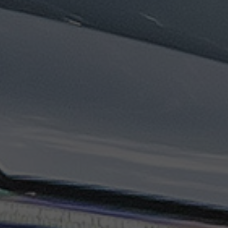
ليموزين
مطار
مرسي
مطروح
تاكسي
السويس
تاكسي
العين
السخنة
تاكسي
الغردقة