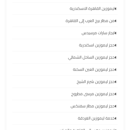
الساحل
الشمالي
ليموزين القاهرة الاسكندرية
من مطار برج العرب إلى القاهرة
خدمات
ليموزين
ايجار سارات مرسيدس
برج
حجز ليموزين اسكندرية
العرب
حجز ليموزين الساحل الشمالي
ليموزين
حجز ليموزين العين السخنة
مطار
برج
حجز ليموزين شرم الشيخ
العرب
حجز ليموزين مرسى مطروح
والإسكندرية
حجز ليموزين مطار سفنكس
شركات
خدمة ليموزين الغردقة
توصيل