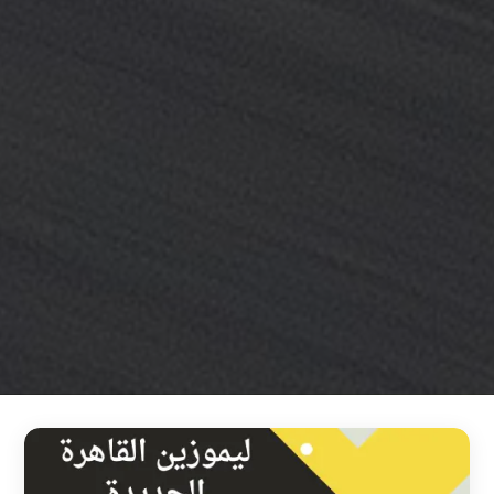
خدمة
ليموزين
مطار
القاهرة
خدمه
vip
رقم
تليفون
ليموزين
مطار
القاهرة
رقم