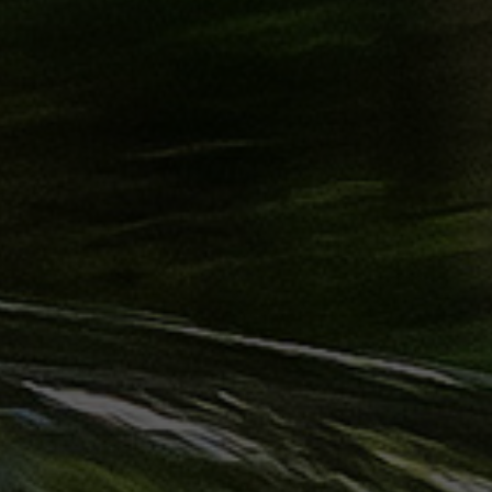
حجز
ليموزين
الساحل
الشمالي
حجز
ليموزين
العين
السخنة
حجز
ليموزين
شرم
الشيخ