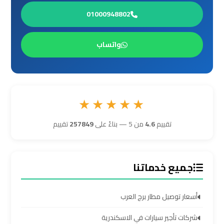
01000948802
ليموزين
برج
العرب
واتساب
مرسي
مطروح
ليموزين
★★★★★
برج
تقييم
4.6
من 5 — بناءً على
257849
تقييم
العرب
شرم
الشيخ
جميع خدماتنا
ليموزين
برج
أسعار توصيل مطار برج العرب
العرب
شركات تأجير سيارات في الاسكندرية