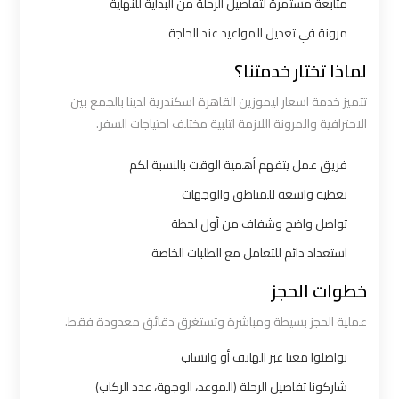
متابعة مستمرة لتفاصيل الرحلة من البداية للنهاية
مرونة في تعديل المواعيد عند الحاجة
شركات
توصيل
لماذا تختار خدمتنا؟
من
تتميز خدمة اسعار ليموزين القاهرة اسكندرية لدينا بالجمع بين
مطار
الاحترافية والمرونة اللازمة لتلبية مختلف احتياجات السفر.
القاهرة
فريق عمل يتفهم أهمية الوقت بالنسبة لكم
شركات
تغطية واسعة للمناطق والوجهات
ليموزين
تواصل واضح وشفاف من أول لحظة
القاهرة
استعداد دائم للتعامل مع الطلبات الخاصة
خطوات الحجز
شركات
ليموزين
عملية الحجز بسيطة ومباشرة وتستغرق دقائق معدودة فقط.
المطار
تواصلوا معنا عبر الهاتف أو واتساب
شاركونا تفاصيل الرحلة (الموعد، الوجهة، عدد الركاب)
شركات