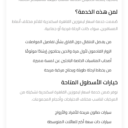
لمن هذه الخدمة؟
شركه
صُممت خدمة اسعار ليموزين القاهرة اسكندرية لتلائم مختلف أنماط
ليموزين
المسافرين، سواء كانت الرحلة فردية أو جماعية.
في
القاهره
من يفضل الانتقال دون القلق بشأن تفاصيل المواصلات
الزوار القادمون لأول مرة والذين يحتاجون إرشادًا موثوقًا
ليموزين
أصحاب المناسبات الخاصة الباحثين عن لمسة مميزة
اسكندرية
من يخطط لرحلة طويلة ويحتاج مركبة مريحة
القاهرة
خيارات الأسطول المتاحة
ليموزين
نوفر ضمن خدمة اسعار ليموزين القاهرة اسكندرية تشكيلة من
الإسكندرية
المركبات لتناسب مختلف الاحتياجات وأحجام المجموعات.
من
مطار
سيارات صالون مريحة للأفراد والأزواج
القاهرة
سيارات ذات سعة أكبر للعائلات المتوسطة