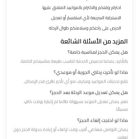
شرم
احترام وقتكم والالتزام بالمواعيد المتفق عليها
الشيخ
الاستجابة السريعة لأي استفسار أو تعديل
ليموزين
الحرص على راحتكم وسلامتكم طوال الرحلة
الاسكندريه
المزيد من الأسئلة الشائعة
مطروح
هل يمكن الحجز لمناسبة خاصة؟
بالتأكيد، يمكننا تخصيص الخدمة لتناسب طبيعة مناسبتكم الخاصة.
ليموزين
البحر
ماذا لو تأخرت رحلتي الجوية أو موعدي؟
الأحمر
نتابع تحديثات المواعيد ونتكيف مع أي تأخير طارئ قدر الإمكان.
من
هل يمكن تعديل موعد الرحلة بعد الحجز؟
مطار
نعم، يمكن تعديل الموعد بسهولة طالما تم إخبارنا بوقت كافٍ
القاهرة
مسبقًا.
ماذا لو احتجت إلغاء الحجز؟
ليموزين
يمكن التواصل معنا في أقرب وقت لإلغاء أو إعادة جدولة الحجز دون
السخنة
تعقيد.