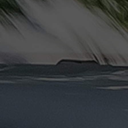
دهب
الى
القاهرة
والعكس
ليموزين
مرسيدس
ايجار
بالسائق
فى
مصر
ليموزين
مطار
العلمين
الجديدة