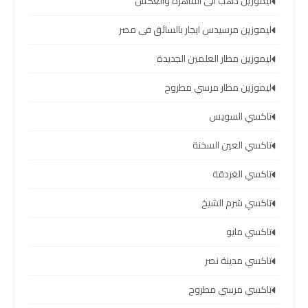
مطار
ليموزين دهب الى القاهرة والعكس
برج
ليموزين مرسيدس ايجار بالسائق فى مصر
العرب
ليموزين مطار العلمين الجديدة
ليموزين
ليموزين مطار مرسي مطروح
برج
العرب
تاكسي السويس
العجمي
تاكسي العين السخنة
تاكسي الغردقة
ليموزين
برج
تاكسي شرم الشيخ
العرب
العاصمة
تاكسي مايو
تاكسي مدينة نصر
ليموزين
تاكسي مرسي مطروح
برج