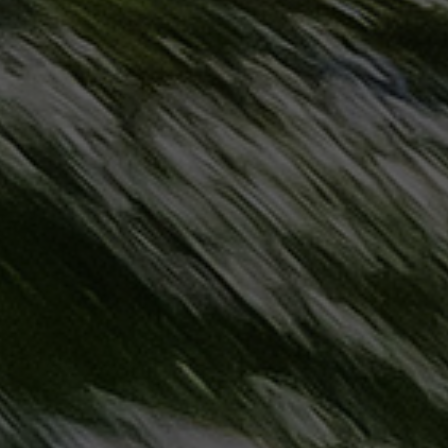
حجز
ليموزين
مرسى
مطروح
حجز
ليموزين
مطار
سفنكس
خدمة
ليموزين
الغردقة
ليموزين