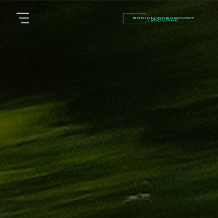
أسعار
الرئيسية
توصيل
مطار
من نحن
برج
العرب
مقالات
شركات
خدماتنا
تأجير
سيارات
اتصل بنا
في
الاسكندرية
EN
AR
ليموزين
القاهرة