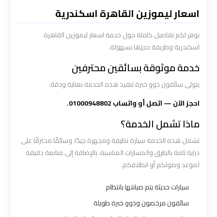
القاهرة
اسعار ليموزين القاهرة اسكندرية
سيارة
نوفر لكم تفاصيل كاملة حول خدمة اسعار ليموزين القاهرة
خاصة
اسكندرية وطريقة حجزها بسهولة.
بالسائق
خدمة موثوقة بسائقين محترفين
يتولى سائقون ذوو خبرة تنفيذ هذه الخدمة بعناية ودقة.
شركات
الليموزين
احجز الآن — اتصل أو واتساب 01000948802.
فى
ماذا تشمل الخدمة؟
القاهرة
تشمل هذه الخدمة سيارة نظيفة ومجهزة جيدًا، وسائقًا محترفًا على
دراية تامة بالطرق والمسارات المناسبة، بالإضافة إلى متابعة دقيقة
شركات
لموعد وصولكم أو انطلاقكم.
الليموزين
في
سيارات حديثة يتم صيانتها بانتظام
مطار
سائقون مرخصون وذوو خبرة طويلة
القاهرة