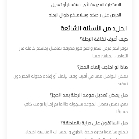
شرم
الاستجابة السريعة لأي استفسار أو تعديل
الشيخ
الحرص على راحتكم وسلامتكم طوال الرحلة
المزيد من الأسئلة الشائعة
ليموزين
الاسكندريه
كيف أعرف تكلفة الرحلة؟
مطروح
نوفر لكم عرض سعر واضح فور معرفة تفاصيل رحلتكم كاملة عبر
التواصل المباشر معنا.
ليموزين
ماذا لو احتجت إلغاء الحجز؟
البحر
يمكن التواصل معنا في أقرب وقت لإلغاء أو إعادة جدولة الحجز دون
الأحمر
تعقيد.
من
هل يمكن تعديل موعد الرحلة بعد الحجز؟
مطار
نعم، يمكن تعديل الموعد بسهولة طالما تم إخبارنا بوقت كافٍ
القاهرة
مسبقًا.
هل السائقون على دراية بالمنطقة؟
ليموزين
يتمتع سائقونا بخبرة جيدة بالطرق والمسارات المناسبة لضمان
السخنة