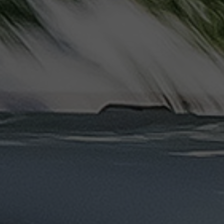
دهب
الى
القاهرة
والعكس
ليموزين
مرسيدس
ايجار
بالسائق
فى
مصر
ليموزين
مطار
العلمين
الجديدة