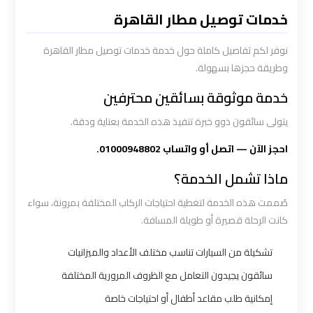
القاهرة
خدمات توصيل مطار القاهرة
سيارة
نوفر لكم تفاصيل كاملة حول خدمة خدمات توصيل مطار القاهرة
خاصة
وطريقة حجزها بسهولة.
بالسائق
خدمة موثوقة بسائقين محترفين
يتولى سائقون ذوو خبرة تنفيذ هذه الخدمة بعناية ودقة.
شركات
الليموزين
احجز الآن — اتصل أو واتساب 01000948802.
فى
ماذا تشمل الخدمة؟
القاهرة
صُممت هذه الخدمة لتغطية احتياجات الركاب المختلفة بمرونة، سواء
كانت الرحلة قصيرة أو طويلة المسافة.
شركات
الليموزين
تشكيلة من السيارات تناسب مختلف الأعداد والميزانيات
في
سائقون يجيدون التعامل مع الظروف المرورية المختلفة
مطار
إمكانية طلب مقاعد أطفال أو احتياجات خاصة
القاهرة