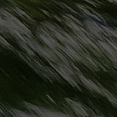
حجز
ليموزين
مرسى
مطروح
حجز
ليموزين
مطار
سفنكس
خدمة
ليموزين
الغردقة
ليموزين