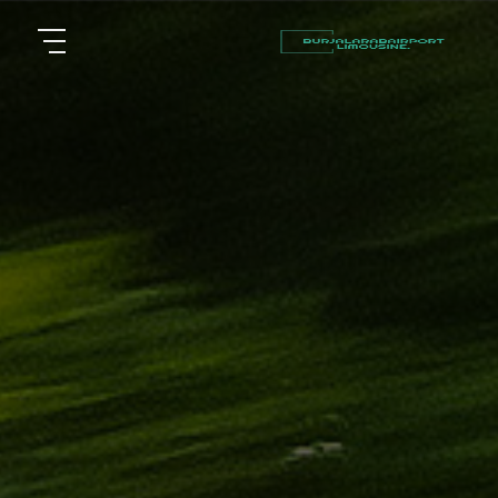
أسعار
الرئيسية
توصيل
مطار
من نحن
برج
العرب
مقالات
شركات
خدماتنا
تأجير
سيارات
اتصل بنا
في
الاسكندرية
EN
AR
ليموزين
القاهرة