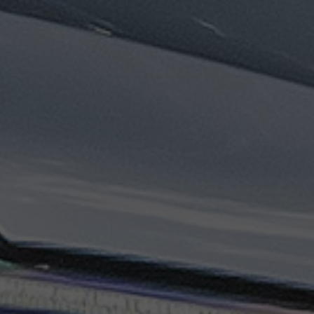
ليموزين
مطار
مرسي
مطروح
تاكسي
السويس
تاكسي
العين
السخنة
تاكسي
الغردقة