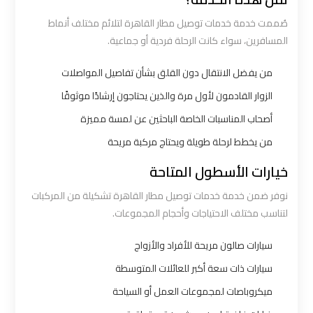
صُممت خدمة خدمات توصيل مطار القاهرة لتلائم مختلف أنماط
شركه
المسافرين، سواء كانت الرحلة فردية أو جماعية.
ليموزين
من يفضل الانتقال دون القلق بشأن تفاصيل المواصلات
في
القاهره
الزوار القادمون لأول مرة والذين يحتاجون إرشادًا موثوقًا
أصحاب المناسبات الخاصة الباحثين عن لمسة مميزة
ليموزين
من يخطط لرحلة طويلة ويحتاج مركبة مريحة
اسكندرية
خيارات الأسطول المتاحة
القاهرة
نوفر ضمن خدمة خدمات توصيل مطار القاهرة تشكيلة من المركبات
لتناسب مختلف الاحتياجات وأحجام المجموعات.
ليموزين
الإسكندرية
سيارات صالون مريحة للأفراد والأزواج
من
سيارات ذات سعة أكبر للعائلات المتوسطة
مطار
القاهرة
ميكروباصات لمجموعات العمل أو السياحة