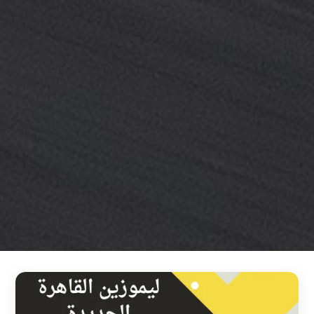
خدمة
ليموزين
مطار
القاهرة
خدمه
vip
رقم
تليفون
ليموزين
مطار
القاهرة
رقم