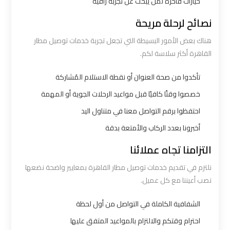
خيارات فاخرة لمن يبحث عن تجربة راقية
ليموزين
نصائح لرحلة مريحة
الاسكندرية
هناك بعض الأمور البسيطة التي تجعل تجربة خدمات توصيل مطار
القاهرة
القاهرة أكثر سلاسة لكم.
ليموزين
تأكدوا من صحة العنوان أو نقطة الاستلام المُشاركة
الاسكندريه
خصصوا وقتًا كافيًا قبل مواعيد الرحلات الجوية أو المهمة
الغردقه
احتفظوا برقم التواصل معنا في متناول اليد
أخبرونا بعدد الركاب والأمتعة بدقة
ليموزين
الاسكندريه
التزامنا تجاه عملائنا
الي
نلتزم في تقديم خدمات توصيل مطار القاهرة بمعايير واضحة نضعها
السويس
نصب أعيننا مع كل عميل.
ليموزين
الشفافية الكاملة في التواصل من أول لحظة
الاسكندريه
احترام وقتكم والالتزام بالمواعيد المتفق عليها