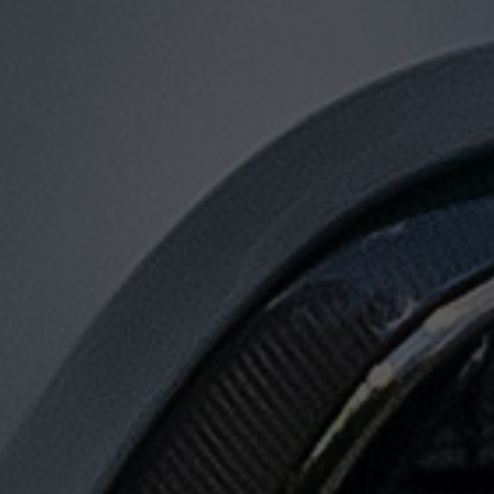
توصيل
من
مطار
القاهرة
الى
الاسكندرية
توصيل
من
مطار
القاهرة
لجميع
المدن
المصرية