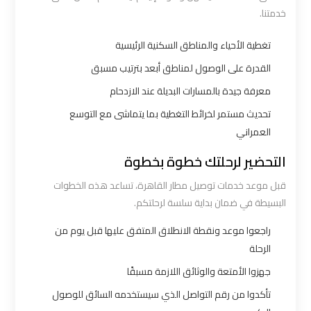
اكتوبر
خدمتنا.
تغطية الأحياء والمناطق السكنية الرئيسية
ليموزين
القدرة على الوصول لمناطق أبعد بترتيب مسبق
مطار
القاهرة
معرفة جيدة بالمسارات البديلة عند الازدحام
أسعار
تحديث مستمر لخرائط التغطية بما يتماشى مع التوسع
العمراني
ليموزين
التحضير لرحلتك خطوة بخطوة
مطار
قبل موعد خدمات توصيل مطار القاهرة، تساعد هذه الخطوات
القاهرة
البسيطة في ضمان بداية سلسة لرحلتكم.
الخط
الساخن
راجعوا موعد ونقطة الانطلاق المتفق عليها قبل يوم من
الرحلة
ليموزين
جهزوا الأمتعة والوثائق اللازمة مسبقًا
مطار
تأكدوا من رقم التواصل الذي سيستخدمه السائق للوصول
القاهرة