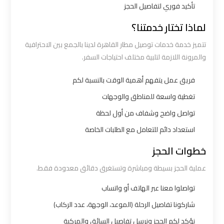
تأكيد فوري لتفاصيل الحجز
شركات
لماذا تختار خدمتنا؟
توصيل
تتميز خدمة خدمات توصيل مطار القاهرة لدينا بالجمع بين الاحترافية
من
والمرونة اللازمة لتلبية مختلف احتياجات السفر.
مطار
القاهرة
فريق عمل يتفهم أهمية الوقت بالنسبة لكم
تغطية واسعة للمناطق والوجهات
شركات
تواصل واضح وشفاف من أول لحظة
ليموزين
استعداد دائم للتعامل مع الطلبات الخاصة
القاهرة
خطوات الحجز
شركات
عملية الحجز بسيطة ومباشرة وتستغرق دقائق معدودة فقط.
ليموزين
تواصلوا معنا عبر الهاتف أو واتساب
المطار
شاركونا تفاصيل الرحلة (الموعد، الوجهة، عدد الركاب)
شركات
نؤكد لكم الحجز ونرسل تفاصيل السائق والمركبة