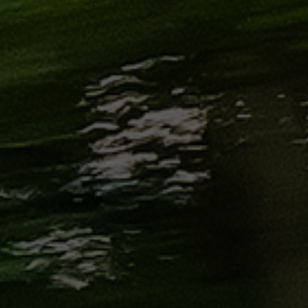
الاسكندرية
من
مطار
برج
العرب
إلى
القاهرة
ايجار
سارات
مرسيدس
حجز
ليموزين
اسكندرية