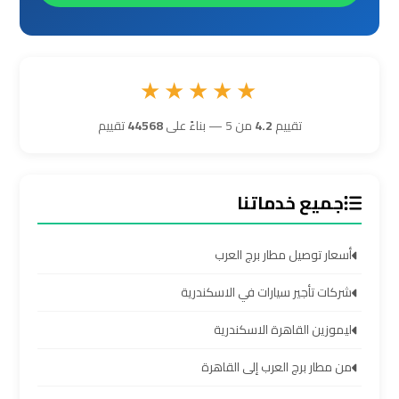
ليموزين
برج
العرب
★★★★★
مرسي
مطروح
تقييم
4.2
من 5 — بناءً على
44568
تقييم
ليموزين
جميع خدماتنا
برج
العرب
شرم
أسعار توصيل مطار برج العرب
الشيخ
شركات تأجير سيارات في الاسكندرية
ليموزين
ليموزين القاهرة الاسكندرية
برج
من مطار برج العرب إلى القاهرة
العرب