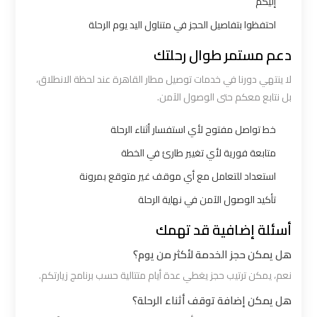
إليكم
الي
احتفظوا بتفاصيل الحجز في متناول اليد يوم الرحلة
اسكندرية
دعم مستمر طوال رحلتك
ليموزين
لا ينتهي دورنا في خدمات توصيل مطار القاهرة عند لحظة الانطلاق،
مطار
بل نتابع معكم حتى الوصول الآمن.
برج
العرب
خط تواصل مفتوح لأي استفسار أثناء الرحلة
الي
متابعة فورية لأي تغيير طارئ في الخطة
مرسي
استعداد للتعامل مع أي موقف غير متوقع بمرونة
مطروح
تأكيد الوصول الآمن في نهاية الرحلة
أسئلة إضافية قد تهمك
ليموزين
من
هل يمكن حجز الخدمة لأكثر من يوم؟
الاسكندرية
نعم، يمكن ترتيب حجز يغطي عدة أيام متتالية حسب برنامج زيارتكم.
الى
هل يمكن إضافة توقف أثناء الرحلة؟
مطار