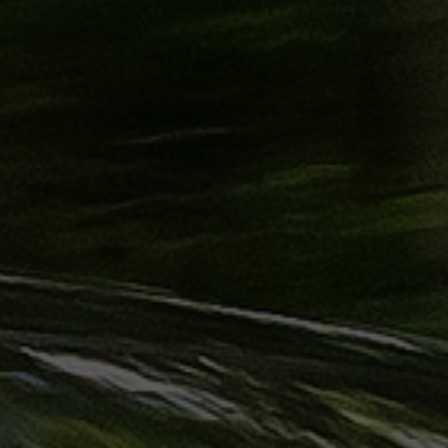
حجز
ليموزين
الساحل
الشمالي
حجز
ليموزين
العين
السخنة
حجز
ليموزين
شرم
الشيخ