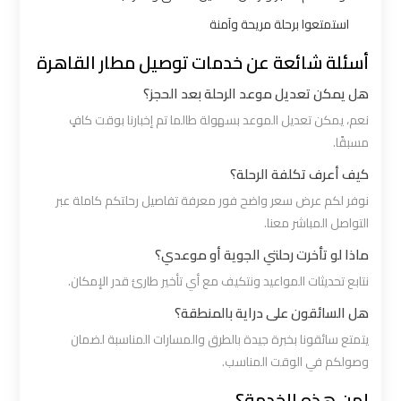
ليموزين
استمتعوا برحلة مريحة وآمنة
بالقاهرة
أسئلة شائعة عن خدمات توصيل مطار القاهرة
هل يمكن تعديل موعد الرحلة بعد الحجز؟
شركات
ليموزين
نعم، يمكن تعديل الموعد بسهولة طالما تم إخبارنا بوقت كافٍ
في
مسبقًا.
القاهرة
كيف أعرف تكلفة الرحلة؟
نوفر لكم عرض سعر واضح فور معرفة تفاصيل رحلتكم كاملة عبر
شركة
التواصل المباشر معنا.
ليموزين
ماذا لو تأخرت رحلتي الجوية أو موعدي؟
القاهرة
نتابع تحديثات المواعيد ونتكيف مع أي تأخير طارئ قدر الإمكان.
هل السائقون على دراية بالمنطقة؟
شركة
يتمتع سائقونا بخبرة جيدة بالطرق والمسارات المناسبة لضمان
ليموزين
وصولكم في الوقت المناسب.
مطار
القاهرة
لمن هذه الخدمة؟