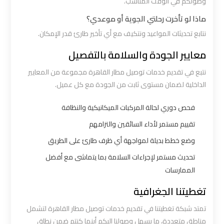
وصولكم في الوقت المناسب.
ماذا لو تأخرت رحلتي الجوية أو موعدي؟
ليموزين
القاهرة
نتابع تحديثات المواعيد ونتكيف مع أي تأخير طارئ قدر الإمكان.
اسكندرية
معايير الجودة والسلامة بالتفصيل
نتبع في تقديم خدمات توصيل مطار القاهرة مجموعة من المعايير
ليموزين
الداخلية لضمان مستوى ثابت من الجودة مع كل عميل.
المطار
الخط
فحص دوري لحالة المركبات الميكانيكية والنظافة
الساخن
تقييم مستمر لأداء السائقين والتزامهم
وضع خطط بديلة لمواجهة أي ظرف طارئ على الطريق
ليموزين
تحديث مستمر لإجراءات السلامة بما يتماشى مع أفضل
توصيل
الممارسات
المطار
تغطيتنا الجغرافية
ليموزين
تمتد شبكة تغطيتنا في تقديم خدمات توصيل مطار القاهرة لتشمل
مطار
مناطق متعددة، ما يسهل وصولنا إليكم أينما كنتم ضمن نطاق