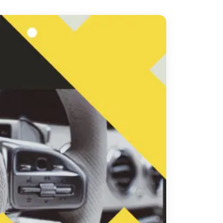
دهب
الى
القاهرة
والعكس
ليموزين
مرسيدس
ايجار
بالسائق
فى
مصر
ليموزين
مطار
العلمين
الجديدة