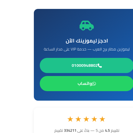
احجز ليموزينك الآن
ليموزين مطار برج العرب — خدمة VIP على مدار الساعة
01000948802
واتساب
★★★★★
تقييم
4.5
من 5 — بناءً على
334211
تقييم