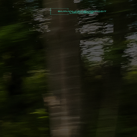
أسعار
توصيل
مطار
برج
العرب
شركات
تأجير
سيارات
في
الاسكندرية
ليموزين
القاهرة