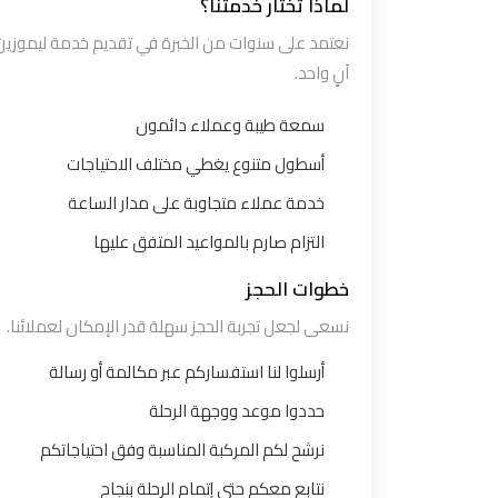
لماذا تختار خدمتنا؟
مطار
نعتمد على سنوات من الخبرة في تقديم خدمة ليموزين 
سفنكس
آنٍ واحد.
توصيل
سمعة طيبة وعملاء دائمون
الى
أسطول متنوع يغطي مختلف الاحتياجات
مطار
خدمة عملاء متجاوبة على مدار الساعة
القاهرة
التزام صارم بالمواعيد المتفق عليها
توصيل
خطوات الحجز
مطار
نسعى لجعل تجربة الحجز سهلة قدر الإمكان لعملائنا.
القاهرة
أرسلوا لنا استفساركم عبر مكالمة أو رسالة
توصيل
حددوا موعد ووجهة الرحلة
من
نرشح لكم المركبة المناسبة وفق احتياجاتكم
مطار
القاهرة
نتابع معكم حتى إتمام الرحلة بنجاح