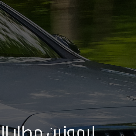
الاسكندرية
من
مطار
برج
العرب
إلى
القاهرة
ايجار
سارات
مرسيدس
حجز
ليموزين مطار ال
ليموزين
اسكندرية