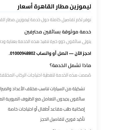
تاكسي
ليموزين مطار القاهرة أسعار
شرم
الشيخ
نوفر لكم تفاصيل كاملة حول خدمة ليموزين مطار الق
خدمة موثوقة بسائقين محترفين
تاكسي
يتولى سائقون ذوو خبرة تنفيذ هذه الخدمة بعناية ودق
مايو
احجز الآن — اتصل أو واتساب 01000948802.
تاكسي
ماذا تشمل الخدمة؟
مدينة
صُممت هذه الخدمة لتغطية احتياجات الركاب المختلفة 
نصر
تشكيلة من السيارات تناسب مختلف الأعداد والميزان
تاكسي
سائقون يجيدون التعامل مع الظروف المرورية الم
مرسي
إمكانية طلب مقاعد أطفال أو احتياجات خاصة
مطروح
تأكيد فوري لتفاصيل الحجز
تاكسي