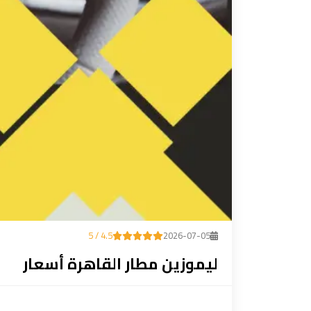
ليموزين
مطار
مرسي
مطروح
تاكسي
السويس
تاكسي
العين
السخنة
4.5 / 5
2026-07-05
تاكسي
ليموزين مطار القاهرة أسعار
الغردقة