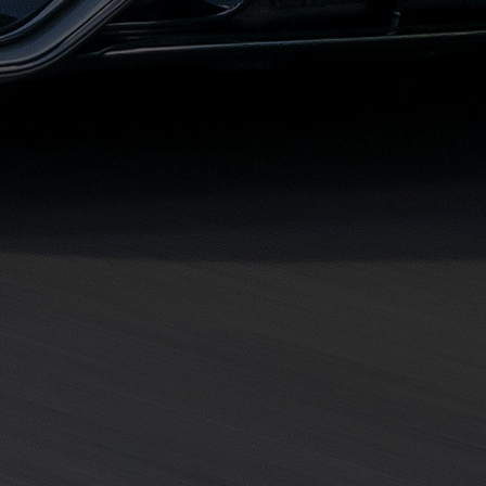
حجز
ليموزين
مرسى
مطروح
حجز
ليموزين
مطار
سفنكس
خدمة
ليموزين
الغردقة
ليموزين