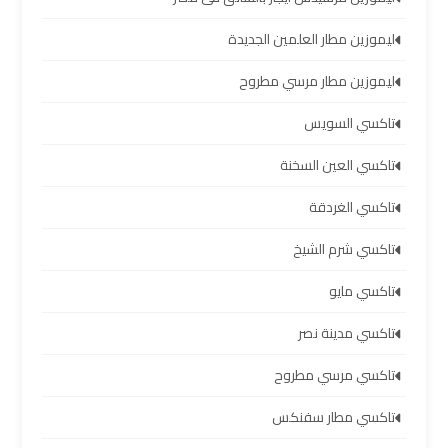
مطار
برج
ليموزين مطار العلمين الجديدة
العرب
ليموزين مطار مرسي مطروح
ليموزين
تاكسي السويس
برج
تاكسي العين السخنة
العرب
العجمي
تاكسي الغردقة
تاكسي شرم الشيخ
ليموزين
برج
تاكسي مايو
العرب
تاكسي مدينة نصر
العاصمة
تاكسي مرسي مطروح
ليموزين
تاكسي مطار سفنكس
برج