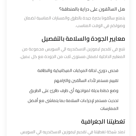
هل السائقون على دراية بالمنطقة؟
ليموزين
يتمتع سائقونا بخبرة جيدة بالطرق والمسارات المناسبة لضمان
القاهرة
وصولكم في الوقت المناسب.
اسكندرية
معايير الجودة والسلامة بالتفصيل
ليموزين
نتبع في تقديم ليموزين الاسكندريه الي السويس مجموعة من
المطار
المعايير الداخلية لضمان مستوى ثابت من الجودة مع كل عميل.
الخط
فحص دوري لحالة المركبات الميكانيكية والنظافة
الساخن
تقييم مستمر لأداء السائقين والتزامهم
ليموزين
وضع خطط بديلة لمواجهة أي ظرف طارئ على الطريق
توصيل
تحديث مستمر لإجراءات السلامة بما يتماشى مع أفضل
المطار
الممارسات
تغطيتنا الجغرافية
ليموزين
مطار
تمتد شبكة تغطيتنا في تقديم ليموزين الاسكندريه الي السويس