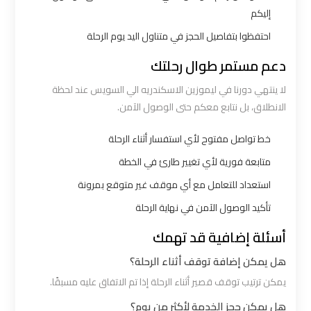
الي
إليكم
اسكندرية
احتفظوا بتفاصيل الحجز في متناول اليد يوم الرحلة
دعم مستمر طوال رحلتك
ليموزين
مطار
لا ينتهي دورنا في ليموزين الاسكندريه الي السويس عند لحظة
الانطلاق، بل نتابع معكم حتى الوصول الآمن.
برج
العرب
خط تواصل مفتوح لأي استفسار أثناء الرحلة
الي
متابعة فورية لأي تغيير طارئ في الخطة
مرسي
مطروح
استعداد للتعامل مع أي موقف غير متوقع بمرونة
تأكيد الوصول الآمن في نهاية الرحلة
ليموزين
أسئلة إضافية قد تهمك
من
هل يمكن إضافة توقف أثناء الرحلة؟
الاسكندرية
الى
يمكن ترتيب توقف قصير أثناء الرحلة إذا تم الاتفاق عليه مسبقًا.
مطار
هل يمكن حجز الخدمة لأكثر من يوم؟