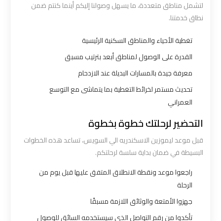
لتشمل مناطق متعددة، ما يسهل وصولنا إليكم أينما كنتم ضمن
اكتوبر
نطاق خدمتنا.
ليموزين
تغطية الأحياء والمناطق السكنية الرئيسية
مطار
القدرة على الوصول لمناطق أبعد بترتيب مسبق
القاهرة
معرفة جيدة بالمسارات البديلة عند الازدحام
أسعار
تحديث مستمر لخرائط التغطية بما يتماشى مع التوسع
العمراني
ليموزين
مطار
التحضير لرحلتك خطوة بخطوة
القاهرة
قبل موعد ليموزين الاسكندريه الي السويس، تساعد هذه الخطوات
الخط
البسيطة في ضمان بداية سلسة لرحلتكم.
الساخن
راجعوا موعد ونقطة الانطلاق المتفق عليها قبل يوم من
الرحلة
ليموزين
جهزوا الأمتعة والوثائق اللازمة مسبقًا
مطار
القاهرة
تأكدوا من رقم التواصل الذي سيستخدمه السائق للوصول