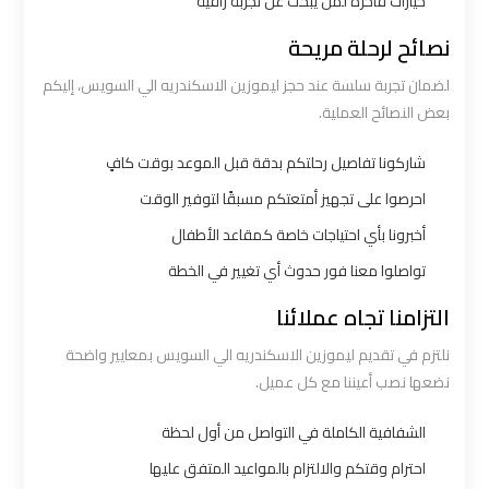
خيارات فاخرة لمن يبحث عن تجربة راقية
ليموزين
نصائح لرحلة مريحة
الاسكندرية
لضمان تجربة سلسة عند حجز ليموزين الاسكندريه الي السويس، إليكم
القاهرة
بعض النصائح العملية.
ليموزين
شاركونا تفاصيل رحلتكم بدقة قبل الموعد بوقت كافٍ
الاسكندريه
احرصوا على تجهيز أمتعتكم مسبقًا لتوفير الوقت
الغردقه
أخبرونا بأي احتياجات خاصة كمقاعد الأطفال
تواصلوا معنا فور حدوث أي تغيير في الخطة
ليموزين
الاسكندريه
التزامنا تجاه عملائنا
الي
نلتزم في تقديم ليموزين الاسكندريه الي السويس بمعايير واضحة
السويس
نضعها نصب أعيننا مع كل عميل.
الشفافية الكاملة في التواصل من أول لحظة
ليموزين
الاسكندريه
احترام وقتكم والالتزام بالمواعيد المتفق عليها