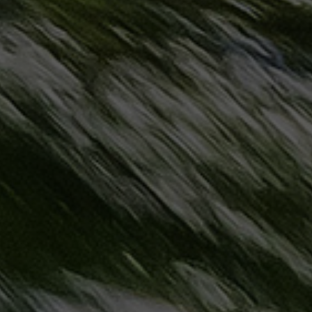
حجز
ليموزين
مرسى
مطروح
حجز
ليموزين
مطار
سفنكس
خدمة
ليموزين
الغردقة
ليموزين