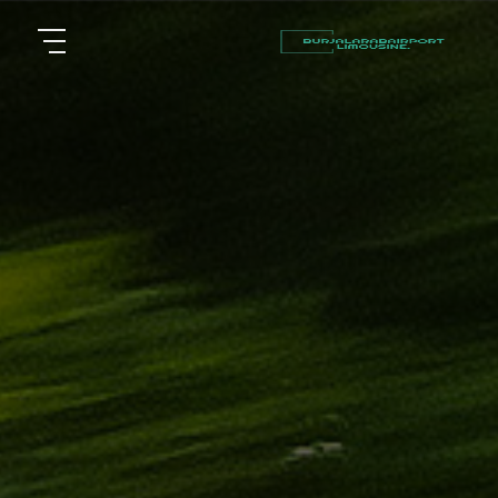
أسعار
الرئيسية
توصيل
مطار
من نحن
برج
العرب
مقالات
شركات
خدماتنا
تأجير
سيارات
اتصل بنا
في
الاسكندرية
EN
AR
ليموزين
القاهرة