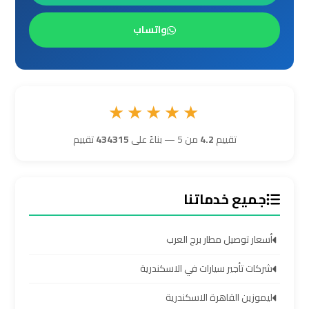
ليموزين
واتساب
برج
العرب
مرسي
مطروح
★★★★★
ليموزين
تقييم
4.2
من 5 — بناءً على
434315
تقييم
برج
العرب
شرم
جميع خدماتنا
الشيخ
أسعار توصيل مطار برج العرب
ليموزين
شركات تأجير سيارات في الاسكندرية
برج
العرب
ليموزين القاهرة الاسكندرية