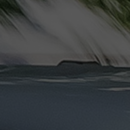
دهب
الى
القاهرة
والعكس
ليموزين
مرسيدس
ايجار
بالسائق
فى
مصر
ليموزين
مطار
العلمين
الجديدة