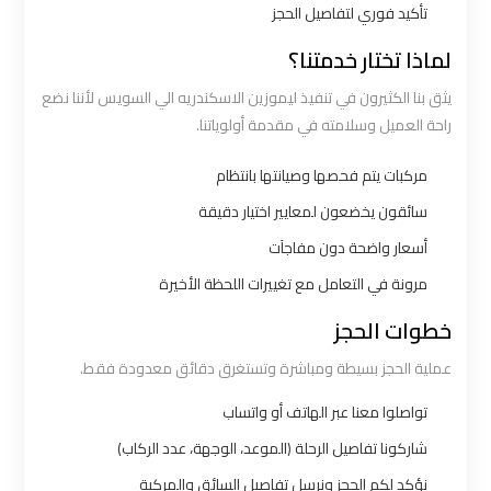
تأكيد فوري لتفاصيل الحجز
شركات
لماذا تختار خدمتنا؟
توصيل
يثق بنا الكثيرون في تنفيذ ليموزين الاسكندريه الي السويس لأننا نضع
من
راحة العميل وسلامته في مقدمة أولوياتنا.
مطار
القاهرة
مركبات يتم فحصها وصيانتها بانتظام
سائقون يخضعون لمعايير اختيار دقيقة
شركات
أسعار واضحة دون مفاجآت
ليموزين
مرونة في التعامل مع تغييرات اللحظة الأخيرة
القاهرة
خطوات الحجز
شركات
عملية الحجز بسيطة ومباشرة وتستغرق دقائق معدودة فقط.
ليموزين
تواصلوا معنا عبر الهاتف أو واتساب
المطار
شاركونا تفاصيل الرحلة (الموعد، الوجهة، عدد الركاب)
شركات
نؤكد لكم الحجز ونرسل تفاصيل السائق والمركبة