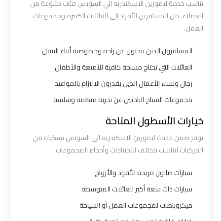
تناسب خدمة ليموزين الاسكندريه الي السويس فئات متنوعة من
العملاء، من المسافرين الأفراد إلى العائلات الكبيرة ومجموعات
شركه
العمل.
ليموزين
المسافرون الذين يبحثون عن راحة وخصوصية أثناء التنقل
في
القاهره
العائلات التي تحتاج مساحة كافية للأمتعة والأطفال
رجال ونساء الأعمال الذين يقدرون الالتزام بالمواعيد
ليموزين
مجموعات السياح الباحثين عن تجربة منظمة وسلسة
اسكندرية
خيارات الأسطول المتاحة
القاهرة
نوفر ضمن خدمة ليموزين الاسكندريه الي السويس تشكيلة من
المركبات لتناسب مختلف الاحتياجات وأحجام المجموعات.
ليموزين
الإسكندرية
سيارات صالون مريحة للأفراد والأزواج
من
سيارات ذات سعة أكبر للعائلات المتوسطة
مطار
القاهرة
ميكروباصات لمجموعات العمل أو السياحة