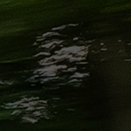
الاسكندرية
من
مطار
برج
العرب
إلى
القاهرة
ايجار
سارات
مرسيدس
حجز
ليموزين
اسكندرية