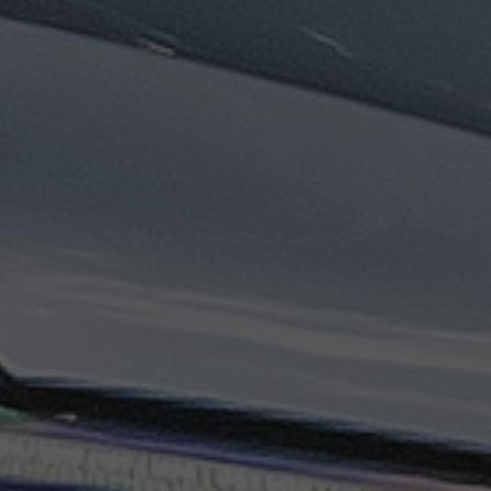
ليموزين
مطار
مرسي
مطروح
تاكسي
السويس
تاكسي
العين
السخنة
تاكسي
الغردقة