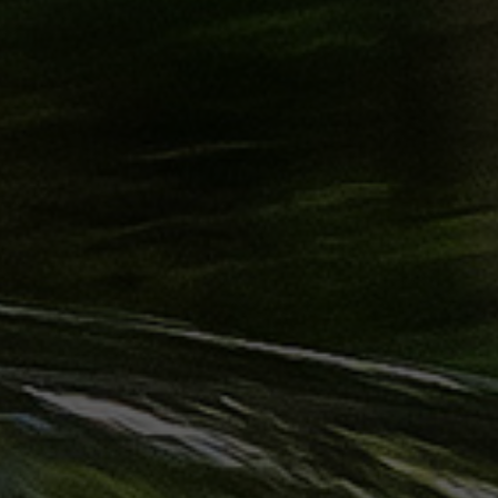
حجز
ليموزين
الساحل
الشمالي
حجز
ليموزين
العين
السخنة
حجز
ليموزين
شرم
الشيخ