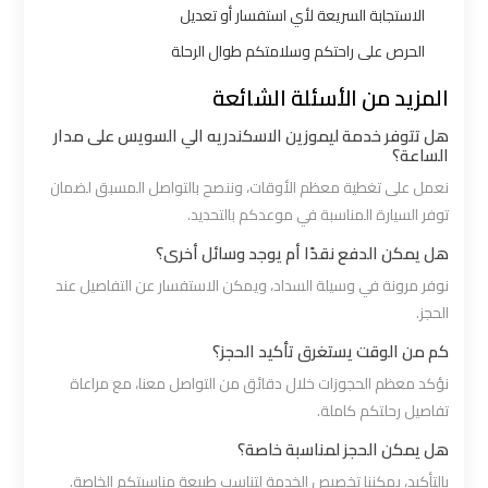
شرم
الاستجابة السريعة لأي استفسار أو تعديل
الشيخ
الحرص على راحتكم وسلامتكم طوال الرحلة
المزيد من الأسئلة الشائعة
ليموزين
الاسكندريه
هل تتوفر خدمة ليموزين الاسكندريه الي السويس على مدار
الساعة؟
مطروح
نعمل على تغطية معظم الأوقات، وننصح بالتواصل المسبق لضمان
توفر السيارة المناسبة في موعدكم بالتحديد.
ليموزين
البحر
هل يمكن الدفع نقدًا أم يوجد وسائل أخرى؟
الأحمر
نوفر مرونة في وسيلة السداد، ويمكن الاستفسار عن التفاصيل عند
من
الحجز.
مطار
كم من الوقت يستغرق تأكيد الحجز؟
القاهرة
نؤكد معظم الحجوزات خلال دقائق من التواصل معنا، مع مراعاة
تفاصيل رحلتكم كاملة.
ليموزين
هل يمكن الحجز لمناسبة خاصة؟
السخنة
بالتأكيد، يمكننا تخصيص الخدمة لتناسب طبيعة مناسبتكم الخاصة.