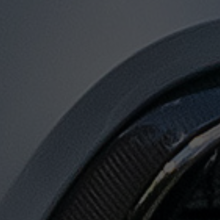
توصيل
من
مطار
القاهرة
الى
الاسكندرية
توصيل
من
مطار
القاهرة
لجميع
المدن
المصرية