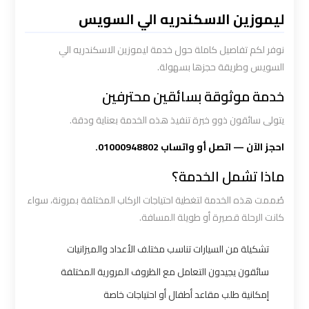
القاهرة
ليموزين الاسكندريه الي السويس
سيارة
نوفر لكم تفاصيل كاملة حول خدمة ليموزين الاسكندريه الي
خاصة
السويس وطريقة حجزها بسهولة.
بالسائق
خدمة موثوقة بسائقين محترفين
يتولى سائقون ذوو خبرة تنفيذ هذه الخدمة بعناية ودقة.
شركات
الليموزين
احجز الآن — اتصل أو واتساب 01000948802.
فى
ماذا تشمل الخدمة؟
القاهرة
صُممت هذه الخدمة لتغطية احتياجات الركاب المختلفة بمرونة، سواء
كانت الرحلة قصيرة أو طويلة المسافة.
شركات
الليموزين
تشكيلة من السيارات تناسب مختلف الأعداد والميزانيات
في
سائقون يجيدون التعامل مع الظروف المرورية المختلفة
مطار
إمكانية طلب مقاعد أطفال أو احتياجات خاصة
القاهرة