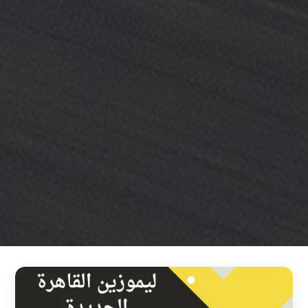
خدمة
ليموزين
مطار
القاهرة
خدمه
vip
رقم
تليفون
ليموزين
مطار
القاهرة
رقم