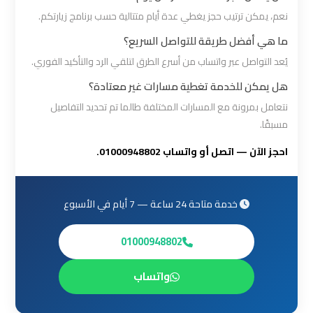
القاهرة
نعم، يمكن ترتيب حجز يغطي عدة أيام متتالية حسب برنامج زيارتكم.
ما هي أفضل طريقة للتواصل السريع؟
ليموزين
يُعد التواصل عبر واتساب من أسرع الطرق لتلقي الرد والتأكيد الفوري.
من
هل يمكن للخدمة تغطية مسارات غير معتادة؟
القاهرة
للاسكندرية
نتعامل بمرونة مع المسارات المختلفة طالما تم تحديد التفاصيل
مسبقًا.
ليموزين
احجز الآن — اتصل أو واتساب 01000948802.
من
مطار
خدمة متاحة 24 ساعة — 7 أيام في الأسبوع
القاهرة
01000948802
مطار
القاهرة
واتساب
ليموزين