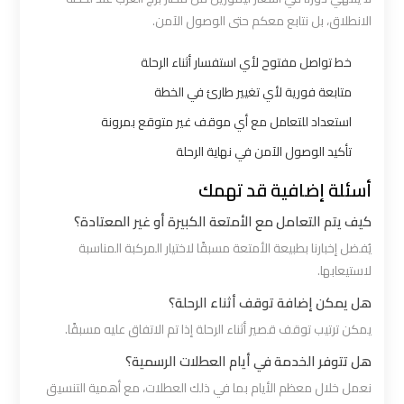
مطار
الانطلاق، بل نتابع معكم حتى الوصول الآمن.
برج
العرب
خط تواصل مفتوح لأي استفسار أثناء الرحلة
متابعة فورية لأي تغيير طارئ في الخطة
ليموزين
استعداد للتعامل مع أي موقف غير متوقع بمرونة
برج
العرب
تأكيد الوصول الآمن في نهاية الرحلة
العجمي
أسئلة إضافية قد تهمك
كيف يتم التعامل مع الأمتعة الكبيرة أو غير المعتادة؟
ليموزين
يُفضل إخبارنا بطبيعة الأمتعة مسبقًا لاختيار المركبة المناسبة
برج
لاستيعابها.
العرب
هل يمكن إضافة توقف أثناء الرحلة؟
العاصمة
يمكن ترتيب توقف قصير أثناء الرحلة إذا تم الاتفاق عليه مسبقًا.
ليموزين
هل تتوفر الخدمة في أيام العطلات الرسمية؟
برج
نعمل خلال معظم الأيام بما في ذلك العطلات، مع أهمية التنسيق