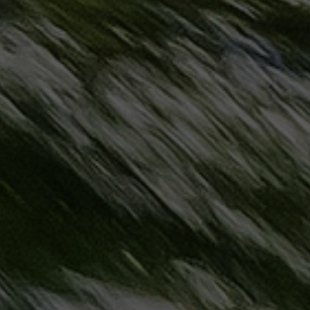
حجز
ليموزين
مرسى
مطروح
حجز
ليموزين
مطار
سفنكس
خدمة
ليموزين
الغردقة
ليموزين