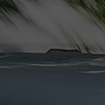
دهب
الى
القاهرة
والعكس
ليموزين
مرسيدس
ايجار
بالسائق
فى
مصر
ليموزين
مطار
العلمين
الجديدة