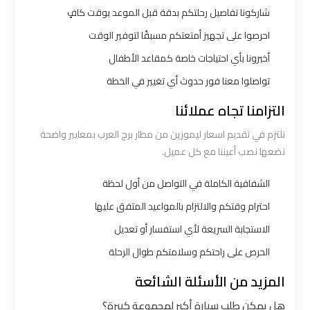
شاركونا تفاصيل رحلتكم بدقة قبل الموعد بوقت كافٍ
ليموزين
مطار
احرصوا على تجهيز أمتعتكم مسبقًا لتوفير الوقت
شرم
أخبرونا بأي احتياجات خاصة كمقاعد الأطفال
الشيخ
تواصلوا معنا فور حدوث أي تغيير في الخطة
التزامنا تجاه عملائنا
ليموزين
مطار
نلتزم في تقديم اسعار ليموزين من مطار برج العرب بمعايير واضحة
الغردقة
نضعها نصب أعيننا مع كل عميل.
الشفافية الكاملة في التواصل من أول لحظة
ليموزين
احترام وقتكم والالتزام بالمواعيد المتفق عليها
مرسي
مطروح
الاستجابة السريعة لأي استفسار أو تعديل
الحرص على راحتكم وسلامتكم طوال الرحلة
ليموزين
المزيد من الأسئلة الشائعة
رأس
هل يمكن طلب سيارة أكبر لمجموعة كبيرة؟
سدر