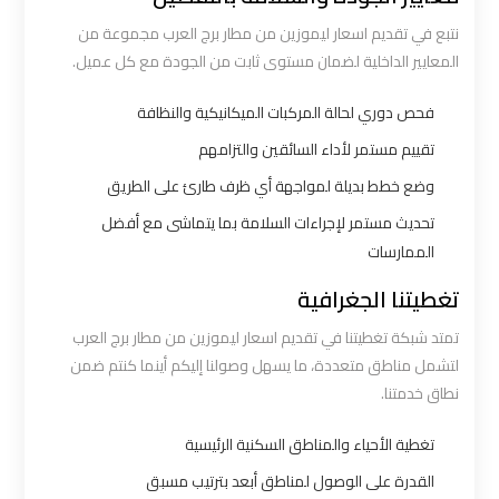
ليموزين
نتبع في تقديم اسعار ليموزين من مطار برج العرب مجموعة من
المعايير الداخلية لضمان مستوى ثابت من الجودة مع كل عميل.
برج
العرب
فحص دوري لحالة المركبات الميكانيكية والنظافة
مرسي
تقييم مستمر لأداء السائقين والتزامهم
مطروح
وضع خطط بديلة لمواجهة أي ظرف طارئ على الطريق
ليموزين
تحديث مستمر لإجراءات السلامة بما يتماشى مع أفضل
برج
الممارسات
العرب
تغطيتنا الجغرافية
شرم
تمتد شبكة تغطيتنا في تقديم اسعار ليموزين من مطار برج العرب
الشيخ
لتشمل مناطق متعددة، ما يسهل وصولنا إليكم أينما كنتم ضمن
نطاق خدمتنا.
ليموزين
برج
تغطية الأحياء والمناطق السكنية الرئيسية
العرب
القدرة على الوصول لمناطق أبعد بترتيب مسبق