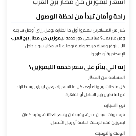
أسعار ليموزين من مطار برج العرب
القاهرة
راحة وأمان تبدأ من لحظة الوصول
سيارة
خاصة
كتير من المسافرين بيفكروا أول ما الطيارة توصل: إزاي أوصل بسرعة
بالسائق
ومن غير تعب؟ هنا بييجي دور خدمة
ليموزين من مطار برج العرب
اللي بتوفر وسيلة مريحة وآمنة توصلك لأي مكان سواء داخل
الإسكندرية أو خارجها.
شركات
الليموزين
إيه اللي بيأثر على سعر خدمة الليموزين؟
فى
المسافة من المطار
القاهرة
كل ما كانت وجهتك أبعد، كل ما السعر زاد. يعني لو رايح وسط البلد
غير لما تكون رايح الساحل أو القاهرة.
شركات
نوع السيارة
الليموزين
في
فيه عربيات سيدان عادية، وفيه فان واسع للعائلات، وفيه كمان
ليموزين فخم للرحلات الخاصة أو رجال الأعمال.
مطار
القاهرة
الوقت والتوقيت