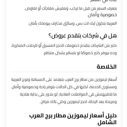
ليموزين
بتعرف السعر من قبل ما تركب، ومفيش مفاجآت أو تفاوض.
بالقاهرة
خصوصية وأمان
العربية بتكون ليك انت بس، وسائق محترف بيوصلك بأمان.
شركات
هل في شركات بتقدم عروض؟
ليموزين
في
كتير من الشركات بتقدم خصومات للحجز المسبق أو للرحلات المتكررة،
القاهرة
وده بيوفر كتير خصوصًا لو بتسافر بشكل منتظم.
الخلاصة
شركة
ليموزين
أسعار ليموزين من مطار برج العرب بتعتمد على المسافة ونوع العربية
القاهرة
ومستوى الخدمة، لكنها في كل الحالات بتوفر راحة وخصوصية وأمان
ما تلاقيهمش في المواصلات العادية. لو بتدور على بداية هادية
ومريحة بعد الرحلة، احجز ليموزين وخلي بالك مرتاح.
شركة
ليموزين
دليل أسعار ليموزين مطار برج العرب
مطار
الشامل
القاهرة