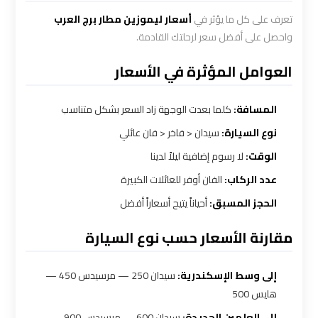
تعرف على كل ما يؤثر في
أسعار ليموزين مطار برج العرب
واحصل على أفضل سعر لرحلتك القادمة.
شركه
ليموزين
العوامل المؤثرة في الأسعار
في
القاهره
المسافة:
كلما بعدت الوجهة زاد السعر بشكل متناسب
نوع السيارة:
سيدان < فاخر < فان عائلي
ليموزين
الوقت:
لا رسوم إضافية ليلاً لدينا
اسكندرية
القاهرة
عدد الركاب:
الفان أوفر للعائلات الكبيرة
الحجز المسبق:
أحياناً يتيح أسعاراً أفضل
ليموزين
مقارنة الأسعار حسب نوع السيارة
الإسكندرية
من
إلى وسط الإسكندرية:
سيدان 250 — مرسيدس 450 —
مطار
هايس 500
القاهرة
إلى العلمين الجديدة:
سيدان 600 — مرسيدس 900 —