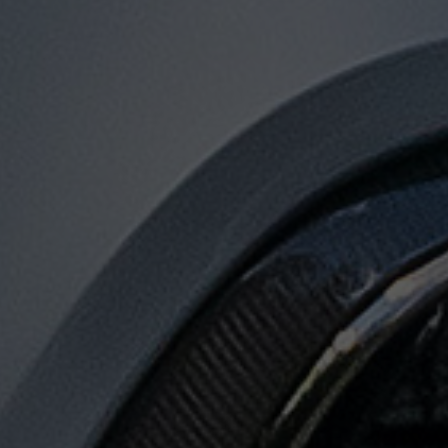
توصيل
من
مطار
القاهرة
الى
الاسكندرية
توصيل
من
مطار
القاهرة
لجميع
المدن
المصرية