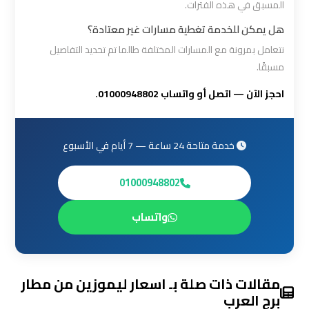
العرب
المسبق في هذه الفترات.
العين
هل يمكن للخدمة تغطية مسارات غير معتادة؟
السخنة
نتعامل بمرونة مع المسارات المختلفة طالما تم تحديد التفاصيل
مسبقًا.
ليموزين
احجز الآن — اتصل أو واتساب 01000948802.
برج
العرب
دهب
خدمة متاحة 24 ساعة — 7 أيام في الأسبوع
ليموزين
01000948802
برج
العرب
واتساب
راس
سدر
مقالات ذات صلة بـ اسعار ليموزين من مطار
تأجير
برج العرب