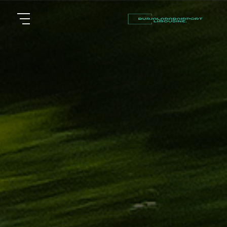
أسعار
الرئيسية
توصيل
مطار
من نحن
برج
العرب
مقالات
شركات
خدماتنا
تأجير
سيارات
اتصل بنا
في
الاسكندرية
EN
AR
ليموزين
القاهرة