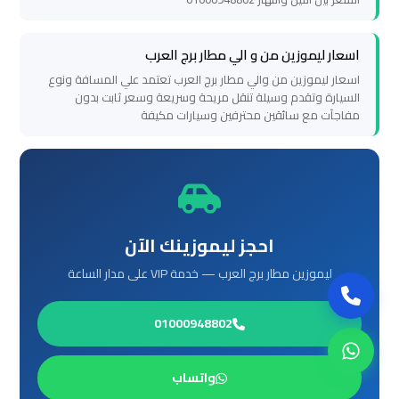
العرب
حجز
اسعار ليموزين من و الي مطار برج العرب
ليموزين
اسعار ليموزين من والي مطار برج العرب تعتمد علي المسافة ونوع
السيارة وتقدم وسيلة تنقل مريحة وسريعة وسعر ثابت بدون
مطار
مفاجآت مع سائقين محترفين وسيارات مكيفة
برج
العرب
تاكسي
من
احجز ليموزينك الآن
مطار
ليموزين مطار برج العرب — خدمة VIP على مدار الساعة
برج
العرب
01000948802
ليموزين
المطار
واتساب