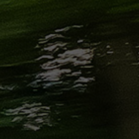
الاسكندرية
من
مطار
برج
العرب
إلى
القاهرة
ايجار
سارات
مرسيدس
حجز
ليموزين
اسكندرية