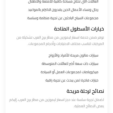
العائلات التي تحتاج مساحة كافية للأمتعة والأطفال
القاهرة
رجال ونساء الأعمال الذين يقدرون الالتزام بالمواعيد
ليموزين
مجموعات السياح الباحثين عن تجربة منظمة وسلسة
من
خيارات الأسطول المتاحة
القاهرة
نوفر ضمن خدمة اسعار ليموزين من مطار برج العرب تشكيلة من
للاسكندرية
المركبات لتناسب مختلف الاحتياجات وأحجام المجموعات.
ليموزين
سيارات صالون مريحة للأفراد والأزواج
من
سيارات ذات سعة أكبر للعائلات المتوسطة
مطار
ميكروباصات لمجموعات العمل أو السياحة
القاهرة
خيارات فاخرة لمن يبحث عن تجربة راقية
مطار
نصائح لرحلة مريحة
القاهرة
لضمان تجربة سلسة عند حجز اسعار ليموزين من مطار برج العرب، إليكم
ليموزين
بعض النصائح العملية.