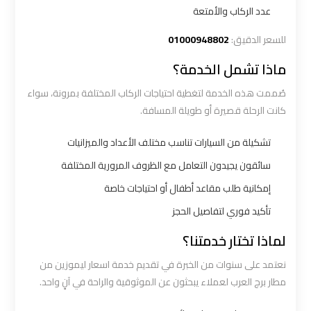
عدد الركاب والأمتعة
ليموزين
للسعر الدقيق:
01000948802
القاهرة
اسكندرية
ماذا تشمل الخدمة؟
صُممت هذه الخدمة لتغطية احتياجات الركاب المختلفة بمرونة، سواء
ليموزين
كانت الرحلة قصيرة أو طويلة المسافة.
المطار
تشكيلة من السيارات تناسب مختلف الأعداد والميزانيات
الخط
الساخن
سائقون يجيدون التعامل مع الظروف المرورية المختلفة
إمكانية طلب مقاعد أطفال أو احتياجات خاصة
ليموزين
تأكيد فوري لتفاصيل الحجز
توصيل
لماذا تختار خدمتنا؟
المطار
نعتمد على سنوات من الخبرة في تقديم خدمة اسعار ليموزين من
مطار برج العرب لعملاء يبحثون عن الموثوقية والراحة في آنٍ واحد.
ليموزين
مطار