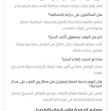
نعم، نوفر خيارات مركبات بسعات مختلفة تناسب حجم مجموعتكم.
ليموزين
هل السائقون على دراية بالمنطقة؟
برج
يتمتع سائقونا بخبرة جيدة بالطرق والمسارات المناسبة لضمان
العرب
وصولكم في الوقت المناسب.
الغردقة
كم من الوقت يستغرق تأكيد الحجز؟
نؤكد معظم الحجوزات خلال دقائق من التواصل معنا، مع مراعاة
ليموزين
تفاصيل رحلتكم كاملة.
برج
ماذا لو احتجت إلغاء الحجز؟
العرب
يمكن التواصل معنا في أقرب وقت لإلغاء أو إعادة جدولة الحجز دون
اسكندرية
تعقيد.
هل تتوفر خدمة اسعار ليموزين من مطار برج العرب على مدار
ليموزين
الساعة؟
برج
نعمل على تغطية معظم الأوقات، وننصح بالتواصل المسبق لضمان
العرب
توفر السيارة المناسبة في موعدكم بالتحديد.
القاهرة
معايير الجودة والسلامة بالتفصيل