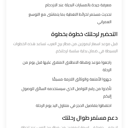
الساحل
معرفة جيدة بالمسارات البديلة عند الازدحام
الشمالي
تحديث مستمر لخرائط التغطية بما يتماشى مع التوسع
العمراني
خدمات
ليموزين
التحضير لرحلتك خطوة بخطوة
برج
قبل موعد اسعار ليموزين من مطار برج العرب، تساعد هذه الخطوات
العرب
البسيطة في ضمان بداية سلسة لرحلتكم.
راجعوا موعد ونقطة الانطلاق المتفق عليها قبل يوم من
ليموزين
الرحلة
مطار
جهزوا الأمتعة والوثائق اللازمة مسبقًا
برج
العرب
تأكدوا من رقم التواصل الذي سيستخدمه السائق للوصول
والإسكندرية
إليكم
احتفظوا بتفاصيل الحجز في متناول اليد يوم الرحلة
شركات
دعم مستمر طوال رحلتك
توصيل
لا ينتهي دورنا في اسعار ليموزين من مطار برج العرب عند لحظة