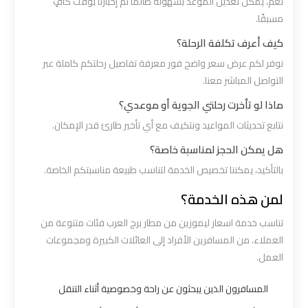
نعم، يمكن تعديل الموعد بسهولة طالما تم إخبارنا بوقت كافٍ
الي
مسبقًا.
اسكندرية
كيف أعرف تكلفة الرحلة؟
نوفر لكم عرض سعر واضح فور معرفة تفاصيل رحلتكم كاملة عبر
ليموزين
التواصل المباشر معنا.
مطار
ماذا لو تأخرت رحلتي الجوية أو موعدي؟
برج
نتابع تحديثات المواعيد ونتكيف مع أي تأخير طارئ قدر الإمكان.
العرب
الي
هل يمكن الحجز لمناسبة خاصة؟
مرسي
بالتأكيد، يمكننا تخصيص الخدمة لتناسب طبيعة مناسبتكم الخاصة.
مطروح
لمن هذه الخدمة؟
ليموزين
تناسب خدمة اسعار ليموزين من مطار برج العرب فئات متنوعة من
العملاء، من المسافرين الأفراد إلى العائلات الكبيرة ومجموعات
من
العمل.
الاسكندرية
الى
المسافرون الذين يبحثون عن راحة وخصوصية أثناء التنقل
مطار