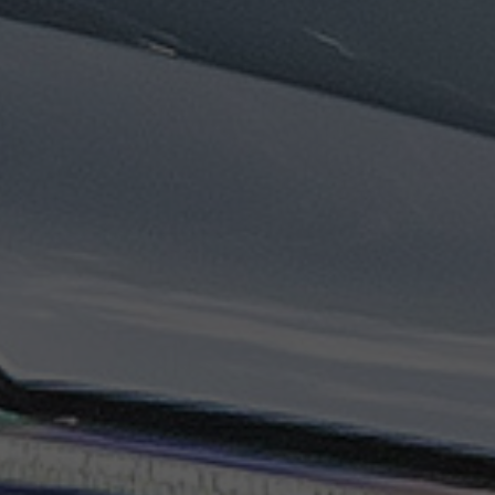
ليموزين
مطار
مرسي
مطروح
تاكسي
السويس
تاكسي
العين
السخنة
تاكسي
الغردقة