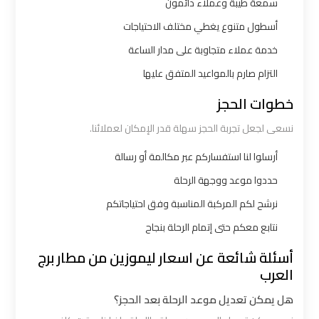
سمعة طيبة وعملاء دائمون
اكتوبر
أسطول متنوع يغطي مختلف الاحتياجات
خدمة عملاء متجاوبة على مدار الساعة
ليموزين
مطار
التزام صارم بالمواعيد المتفق عليها
القاهرة
خطوات الحجز
أسعار
نسعى لجعل تجربة الحجز سهلة قدر الإمكان لعملائنا.
ليموزين
أرسلوا لنا استفساركم عبر مكالمة أو رسالة
مطار
حددوا موعد ووجهة الرحلة
القاهرة
نرشح لكم المركبة المناسبة وفق احتياجاتكم
الخط
نتابع معكم حتى إتمام الرحلة بنجاح
الساخن
أسئلة شائعة عن اسعار ليموزين من مطار برج
العرب
ليموزين
مطار
هل يمكن تعديل موعد الرحلة بعد الحجز؟
القاهرة