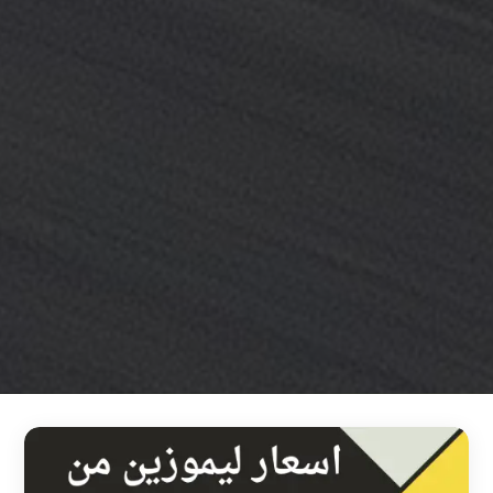
خدمة
ليموزين
مطار
القاهرة
خدمه
vip
رقم
تليفون
ليموزين
مطار
القاهرة
رقم