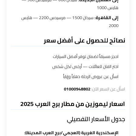
هايس 1000
ليموزين
الاسكندرية
إلى القاهرة:
سيدان 1500 — مرسيدس 2200 — هايس
القاهرة
2000
نصائح للحصول على أفضل سعر
ليموزين
الاسكندريه
احجز مسبقاً لضمان توفر أفضل السيارات
الغردقه
اختر الفان للعائلات — أرخص لكل شخص
اسأل عن عروض الرحلة ذهاباً وإياباً
ليموزين
الاسكندريه
اسأل عن السعر الآن:
01000948802
الي
اسعار ليموزين من مطار برج العرب 2025
السويس
جدول الأسعار التفصيلي
ليموزين
الاسكندريه
الإسكندرية الغربية (العجمي/برج العرب المدينة):