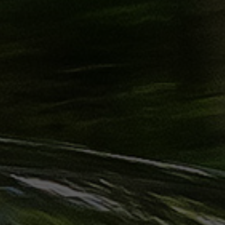
حجز
ليموزين
الساحل
الشمالي
حجز
ليموزين
العين
السخنة
حجز
ليموزين
شرم
الشيخ