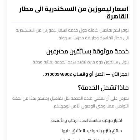
القاهرة
اسعار ليموزين من الاسكندرية الى مطار
القاهرة
سيارة
خاصة
نوفر لكم تفاصيل كاملة حول خدمة اسعار ليموزين من الاسكندرية
الى مطار القاهرة وطريقة حجزها بسهولة.
بالسائق
خدمة موثوقة بسائقين محترفين
شركات
يتولى سائقون ذوو خبرة تنفيذ هذه الخدمة بعناية ودقة.
الليموزين
فى
احجز الآن — اتصل أو واتساب 01000948802.
القاهرة
ماذا تشمل الخدمة؟
نحرص على أن تغطي هذه الخدمة كل تفاصيل رحلتكم بدءًا من لحظة
شركات
التواصل معنا وحتى الوصول الآمن لوجهتكم.
الليموزين
في
اختيار مركبة مناسبة لعدد الركاب والأمتعة
مطار
سائق يلتزم بالمواعيد المتفق عليها
القاهرة