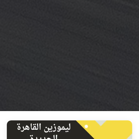
خدمة
ليموزين
مطار
القاهرة
خدمه
vip
رقم
تليفون
ليموزين
مطار
القاهرة
رقم