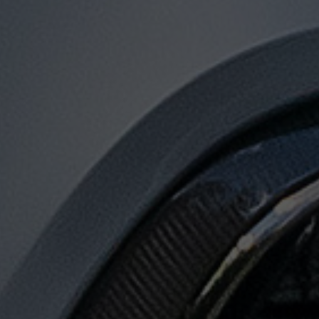
توصيل
من
مطار
القاهرة
الى
الاسكندرية
توصيل
من
مطار
القاهرة
لجميع
المدن
المصرية