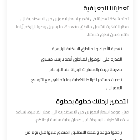
اكتوبر
تغطيتنا الجغرافية
تمتد شبكة تغطيتنا في تقديم اسعار ليموزين من الاسكندرية الى
ليموزين
مطار القاهرة لتشمل مناطق متعددة، ما يسهل وصولنا إليكم أينما
مطار
كنتم ضمن نطاق خدمتنا.
القاهرة
أسعار
تغطية الأحياء والمناطق السكنية الرئيسية
القدرة على الوصول لمناطق أبعد بترتيب مسبق
ليموزين
معرفة جيدة بالمسارات البديلة عند الازدحام
مطار
تحديث مستمر لخرائط التغطية بما يتماشى مع التوسع
القاهرة
العمراني
الخط
التحضير لرحلتك خطوة بخطوة
الساخن
قبل موعد اسعار ليموزين من الاسكندرية الى مطار القاهرة، تساعد
ليموزين
هذه الخطوات البسيطة في ضمان بداية سلسة لرحلتكم.
مطار
راجعوا موعد ونقطة الانطلاق المتفق عليها قبل يوم من
القاهرة