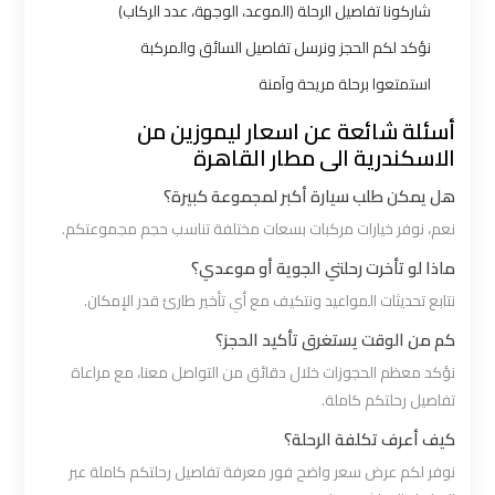
شاركونا تفاصيل الرحلة (الموعد، الوجهة، عدد الركاب)
ليموزين
نؤكد لكم الحجز ونرسل تفاصيل السائق والمركبة
بالقاهرة
استمتعوا برحلة مريحة وآمنة
شركات
أسئلة شائعة عن اسعار ليموزين من
ليموزين
الاسكندرية الى مطار القاهرة
في
هل يمكن طلب سيارة أكبر لمجموعة كبيرة؟
القاهرة
نعم، نوفر خيارات مركبات بسعات مختلفة تناسب حجم مجموعتكم.
ماذا لو تأخرت رحلتي الجوية أو موعدي؟
شركة
نتابع تحديثات المواعيد ونتكيف مع أي تأخير طارئ قدر الإمكان.
ليموزين
القاهرة
كم من الوقت يستغرق تأكيد الحجز؟
نؤكد معظم الحجوزات خلال دقائق من التواصل معنا، مع مراعاة
شركة
تفاصيل رحلتكم كاملة.
ليموزين
كيف أعرف تكلفة الرحلة؟
مطار
نوفر لكم عرض سعر واضح فور معرفة تفاصيل رحلتكم كاملة عبر
القاهرة