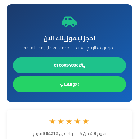
ليموزين
برج
العرب
مرسي
احجز ليموزينك الآن
مطروح
ليموزين مطار برج العرب — خدمة VIP على مدار الساعة
ليموزين
01000948802
برج
العرب
واتساب
شرم
الشيخ
ليموزين
★★★★★
برج
العرب
تقييم
4.3
من 5 — بناءً على
384212
تقييم