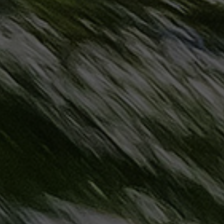
حجز
ليموزين
مرسى
مطروح
حجز
ليموزين
مطار
سفنكس
خدمة
ليموزين
الغردقة
ليموزين