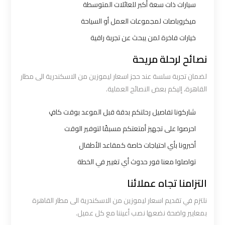
سيارات ذات سعة أكبر للعائلات المتوسطة
ليموزين
ميكروباصات لمجموعات العمل أو السياحة
الاسكندرية
خيارات فاخرة لمن يبحث عن تجربة راقية
القاهرة
نصائح لرحلة مريحة
ليموزين
لضمان تجربة سلسة عند حجز اسعار ليموزين من الاسكندرية الى مطار
الاسكندريه
القاهرة، إليكم بعض النصائح العملية.
الغردقه
شاركونا تفاصيل رحلتكم بدقة قبل الموعد بوقت كافٍ
ليموزين
احرصوا على تجهيز أمتعتكم مسبقًا لتوفير الوقت
الاسكندريه
أخبرونا بأي احتياجات خاصة كمقاعد الأطفال
الي
تواصلوا معنا فور حدوث أي تغيير في الخطة
السويس
التزامنا تجاه عملائنا
ليموزين
نلتزم في تقديم اسعار ليموزين من الاسكندرية الى مطار القاهرة
الاسكندريه
بمعايير واضحة نضعها نصب أعيننا مع كل عميل.