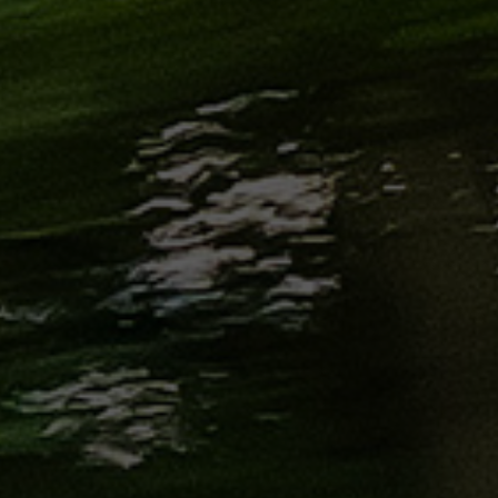
الاسكندرية
من
مطار
برج
العرب
إلى
القاهرة
ايجار
سارات
مرسيدس
حجز
ليموزين
اسكندرية