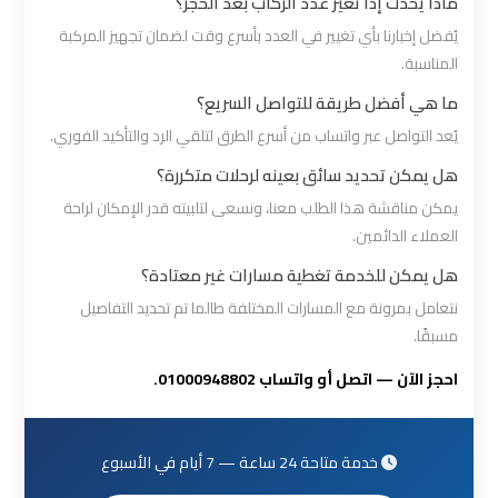
ماذا يحدث إذا تغير عدد الركاب بعد الحجز؟
القاهرة
يُفضل إخبارنا بأي تغيير في العدد بأسرع وقت لضمان تجهيز المركبة
المناسبة.
ليموزين
ما هي أفضل طريقة للتواصل السريع؟
من
يُعد التواصل عبر واتساب من أسرع الطرق لتلقي الرد والتأكيد الفوري.
القاهرة
للاسكندرية
هل يمكن تحديد سائق بعينه لرحلات متكررة؟
يمكن مناقشة هذا الطلب معنا، ونسعى لتلبيته قدر الإمكان لراحة
ليموزين
العملاء الدائمين.
من
هل يمكن للخدمة تغطية مسارات غير معتادة؟
مطار
نتعامل بمرونة مع المسارات المختلفة طالما تم تحديد التفاصيل
القاهرة
مسبقًا.
احجز الآن — اتصل أو واتساب 01000948802.
مطار
القاهرة
ليموزين
خدمة متاحة 24 ساعة — 7 أيام في الأسبوع