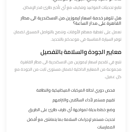
نتابع تحديثات المواعيد ونتكيف مع أي تأخير طارئ قدر الإمكان.
ليموزين
هل تتوفر خدمة اسعار ليموزين من الاسكندرية الى مطار
القاهرة
القاهرة على مدار الساعة؟
اسكندرية
نعمل على تغطية معظم الأوقات، وننصح بالتواصل المسبق لضمان
توفر السيارة المناسبة في موعدكم بالتحديد.
ليموزين
معايير الجودة والسلامة بالتفصيل
المطار
الخط
نتبع في تقديم اسعار ليموزين من الاسكندرية الى مطار القاهرة
الساخن
مجموعة من المعايير الداخلية لضمان مستوى ثابت من الجودة مع
كل عميل.
ليموزين
فحص دوري لحالة المركبات الميكانيكية والنظافة
توصيل
تقييم مستمر لأداء السائقين والتزامهم
المطار
وضع خطط بديلة لمواجهة أي ظرف طارئ على الطريق
تحديث مستمر لإجراءات السلامة بما يتماشى مع أفضل
ليموزين
الممارسات
مطار