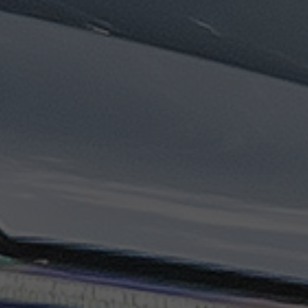
ليموزين
مطار
مرسي
مطروح
تاكسي
السويس
تاكسي
العين
السخنة
تاكسي
الغردقة