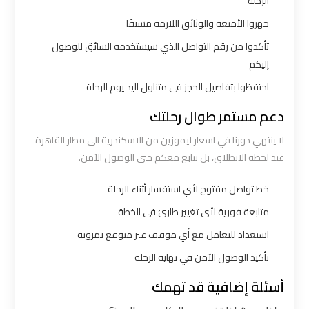
الرحلة
الي
جهزوا الأمتعة والوثائق اللازمة مسبقًا
اسكندرية
تأكدوا من رقم التواصل الذي سيستخدمه السائق للوصول
إليكم
ليموزين
احتفظوا بتفاصيل الحجز في متناول اليد يوم الرحلة
مطار
برج
دعم مستمر طوال رحلتك
العرب
لا ينتهي دورنا في اسعار ليموزين من الاسكندرية الى مطار القاهرة
الي
عند لحظة الانطلاق، بل نتابع معكم حتى الوصول الآمن.
مرسي
مطروح
خط تواصل مفتوح لأي استفسار أثناء الرحلة
متابعة فورية لأي تغيير طارئ في الخطة
ليموزين
استعداد للتعامل مع أي موقف غير متوقع بمرونة
من
تأكيد الوصول الآمن في نهاية الرحلة
الاسكندرية
الى
أسئلة إضافية قد تهمك
مطار