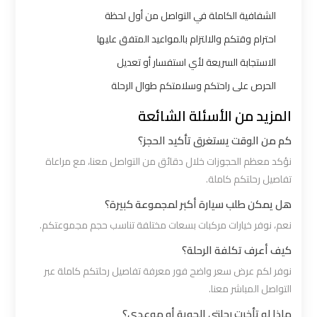
شرم
الشفافية الكاملة في التواصل من أول لحظة
الشيخ
احترام وقتكم والالتزام بالمواعيد المتفق عليها
الاستجابة السريعة لأي استفسار أو تعديل
ليموزين
الاسكندريه
الحرص على راحتكم وسلامتكم طوال الرحلة
مطروح
المزيد من الأسئلة الشائعة
كم من الوقت يستغرق تأكيد الحجز؟
ليموزين
نؤكد معظم الحجوزات خلال دقائق من التواصل معنا، مع مراعاة
البحر
تفاصيل رحلتكم كاملة.
الأحمر
من
هل يمكن طلب سيارة أكبر لمجموعة كبيرة؟
مطار
نعم، نوفر خيارات مركبات بسعات مختلفة تناسب حجم مجموعتكم.
القاهرة
كيف أعرف تكلفة الرحلة؟
نوفر لكم عرض سعر واضح فور معرفة تفاصيل رحلتكم كاملة عبر
ليموزين
التواصل المباشر معنا.
السخنة
ماذا لو تأخرت رحلتي الجوية أو موعدي؟