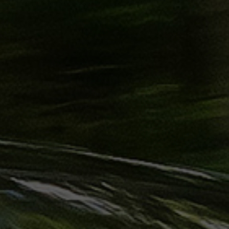
حجز
ليموزين
الساحل
الشمالي
حجز
ليموزين
العين
السخنة
حجز
ليموزين
شرم
الشيخ