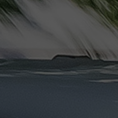
دهب
الى
القاهرة
والعكس
ليموزين
مرسيدس
ايجار
بالسائق
فى
مصر
ليموزين
مطار
العلمين
الجديدة