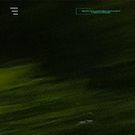
أسعار
الرئيسية
توصيل
مطار
من نحن
برج
العرب
مقالات
شركات
خدماتنا
تأجير
سيارات
اتصل بنا
في
الاسكندرية
EN
AR
ليموزين
القاهرة