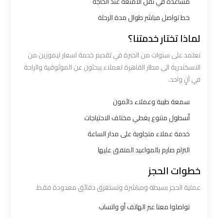
مساعدة في نقل الأمتعة عند الحاجة
خط تواصل مباشر طوال مدة الرحلة
شركات
توصيل
لماذا تختار خدمتنا؟
من
نعتمد على سنوات من الخبرة في تقديم خدمة اسعار ليموزين من
مطار
الاسكندرية الى مطار القاهرة لعملاء يبحثون عن الموثوقية والراحة
القاهرة
في آنٍ واحد.
سمعة طيبة وعملاء دائمون
شركات
ليموزين
أسطول متنوع يغطي مختلف الاحتياجات
القاهرة
خدمة عملاء متجاوبة على مدار الساعة
التزام صارم بالمواعيد المتفق عليها
شركات
خطوات الحجز
ليموزين
المطار
عملية الحجز بسيطة ومباشرة وتستغرق دقائق معدودة فقط.
تواصلوا معنا عبر الهاتف أو واتساب
شركات