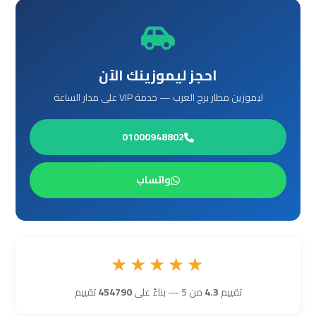
العرب
العين
السخنة
احجز ليموزينك الآن
ليموزين
ليموزين مطار برج العرب — خدمة VIP على مدار الساعة
برج
العرب
01000948802
دهب
واتساب
ليموزين
برج
العرب
راس
★★★★★
سدر
تقييم
4.3
من 5 — بناءً على
454790
تقييم
تأجير