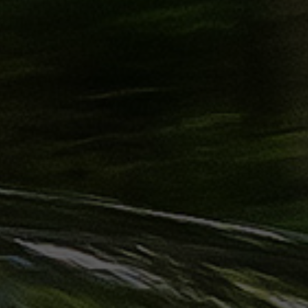
حجز
ليموزين
الساحل
الشمالي
حجز
ليموزين
العين
السخنة
حجز
ليموزين
شرم
الشيخ