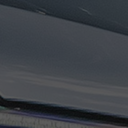
ليموزين
مطار
مرسي
مطروح
تاكسي
السويس
تاكسي
العين
السخنة
تاكسي
الغردقة