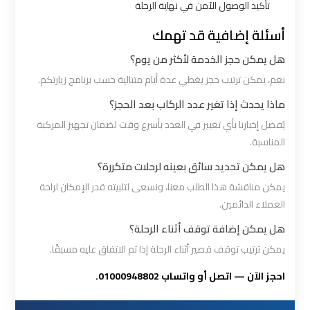
تأكيد الوصول الآمن في نهاية الرحلة
ليموزين
أسئلة إضافية قد تهمك
برج
العرب
هل يمكن حجز الخدمة لأكثر من يوم؟
مرسي
نعم، يمكن ترتيب حجز يغطي عدة أيام متتالية حسب برنامج زيارتكم.
مطروح
ماذا يحدث إذا تغير عدد الركاب بعد الحجز؟
يُفضل إخبارنا بأي تغيير في العدد بأسرع وقت لضمان تجهيز المركبة
ليموزين
المناسبة.
برج
هل يمكن تحديد سائق بعينه لرحلات متكررة؟
العرب
يمكن مناقشة هذا الطلب معنا، ونسعى لتلبيته قدر الإمكان لراحة
شرم
العملاء الدائمين.
الشيخ
هل يمكن إضافة توقف أثناء الرحلة؟
يمكن ترتيب توقف قصير أثناء الرحلة إذا تم الاتفاق عليه مسبقًا.
ليموزين
برج
احجز الآن — اتصل أو واتساب 01000948802.
العرب