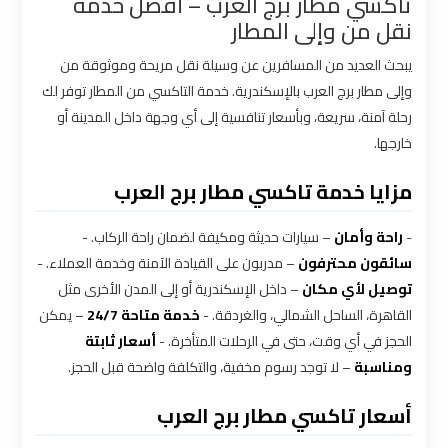
تاكسي مطار برج العرب – أفضل خدمة
القاهرة
نقل من وإلى المطار
يبحث العديد من المسافرين عن وسيلة نقل مريحة وموثوقة من
سيارة
وإلى مطار برج العرب بالإسكندرية. خدمة التاكسي من المطار توفر لك
خاصة
رحلة آمنة، سريعة، وبأسعار تنافسية إلى أي وجهة داخل المدينة أو
بالسائق
خارجها.
شركات
مزايا خدمة تاكسي مطار برج العرب
الليموزين
فى
-
راحة وأمان
– سيارات حديثة ومكيفة لضمان راحة الركاب. -
القاهرة
سائقون محترفون
– مدربون على القيادة الآمنة وخدمة العملاء. -
توصيل لأي مكان
– داخل الإسكندرية أو إلى المدن الأخرى مثل
القاهرة، الساحل الشمالي، والغردقة. -
خدمة متاحة 24/7
– يمكن
شركات
الحجز في أي وقت، حتى في الرحلات المتأخرة. -
أسعار ثابتة
الليموزين
ومناسبة
– لا توجد رسوم مخفية، والتكلفة واضحة قبل الحجز.
في
مطار
أسعار تاكسي مطار برج العرب
القاهرة