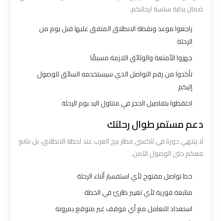
ضمان بداية سلسة لرحلتكم.
ليموزين
راجعوا موعد ونقطة الانطلاق المتفق عليها قبل يوم من
برج
الرحلة
العرب
جهزوا الأمتعة والوثائق اللازمة مسبقًا
الغردقة
تأكدوا من رقم التواصل الذي سيستخدمه السائق للوصول
إليكم
ليموزين
احتفظوا بتفاصيل الحجز في متناول اليد يوم الرحلة
برج
دعم مستمر طوال رحلتك
العرب
اسكندرية
لا ينتهي دورنا في تاكسي مطار برج العرب عند لحظة الانطلاق، بل نتابع
معكم حتى الوصول الآمن.
ليموزين
خط تواصل مفتوح لأي استفسار أثناء الرحلة
برج
العرب
متابعة فورية لأي تغيير طارئ في الخطة
القاهرة
استعداد للتعامل مع أي موقف غير متوقع بمرونة