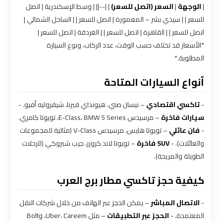
|
الوجهة
|
السعر (اتصل للسعر)
| |--|| | وسط الإسكندرية | اتصل
للسعر | | سيدي بشر – المعمورة | اتصل للسعر | | الساحل الشمالي |
شركات
اتصل للسعر | | القاهرة | اتصل للسعر | | الغردقة | اتصل للسعر |
توصيل
*الأسعار قد تختلف حسب الوقت، عدد الركاب، ونوع السيارة
من
المطلوبة.*
مطار
القاهرة
أنواع السيارات المتاحة
شركات
-
تاكسي اقتصادي
– نيسان صني، هيونداي فيرنا، شيفروليه أفيو. -
سيارات فاخرة
– مرسيدس E-Class، BMW 5 Series، تويوتا كامري.
ليموزين
-
فان عائلي
– تويوتا هايس، مرسيدس V-Class (مثالية للمجموعات
القاهرة
والعائلات). -
SUV فاخرة
– تويوتا لاند كروزر، جيب شيروكي (للرحلات
الطويلة والمريحة).
شركات
ليموزين
كيفية حجز تاكسي مطار برج العرب
المطار
-
الاتصال المباشر
– يمكن الحجز عبر الهاتف من خلال شركات النقل
المعتمدة. -
الحجز عبر التطبيقات
– مثل Uber، Careem، وBolt
شركات