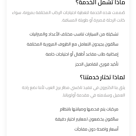
ماذا تشمل الخدمة؟
ليموزين
صُممت هذه الخدمة لتغطية احتياجات الركاب المختلفة بمرونة، سواء
الاسكندرية
كانت الرحلة قصيرة أو طويلة المسافة.
القاهرة
تشكيلة من السيارات تناسب مختلف الأعداد والميزانيات
ليموزين
سائقون يجيدون التعامل مع الظروف المرورية المختلفة
الاسكندريه
إمكانية طلب مقاعد أطفال أو احتياجات خاصة
الغردقه
تأكيد فوري لتفاصيل الحجز
لماذا تختار خدمتنا؟
ليموزين
الاسكندريه
يثق بنا الكثيرون في تنفيذ تاكسي مطار برج العرب لأننا نضع راحة
الي
العميل وسلامته في مقدمة أولوياتنا.
السويس
مركبات يتم فحصها وصيانتها بانتظام
سائقون يخضعون لمعايير اختيار دقيقة
ليموزين
الاسكندريه
أسعار واضحة دون مفاجآت