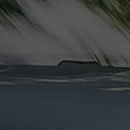
دهب
الى
القاهرة
والعكس
ليموزين
مرسيدس
ايجار
بالسائق
فى
مصر
ليموزين
مطار
العلمين
الجديدة