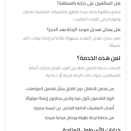
هل السائقون على دراية بالمنطقة؟
ليموزين
يتمتع سائقونا بخبرة جيدة بالطرق والمسارات المناسبة لضمان
القاهرة
وصولكم في الوقت المناسب.
اسكندرية
هل يمكن تعديل موعد الرحلة بعد الحجز؟
نعم، يمكن تعديل الموعد بسهولة طالما تم إخبارنا بوقت كافٍ
ليموزين
مسبقًا.
المطار
لمن هذه الخدمة؟
الخط
صُممت خدمة تاكسي مطار برج العرب لتلائم مختلف أنماط
الساخن
المسافرين، سواء كانت الرحلة فردية أو جماعية.
ليموزين
من يفضل الانتقال دون القلق بشأن تفاصيل المواصلات
توصيل
الزوار القادمون لأول مرة والذين يحتاجون إرشادًا موثوقًا
المطار
أصحاب المناسبات الخاصة الباحثين عن لمسة مميزة
من يخطط لرحلة طويلة ويحتاج مركبة مريحة
ليموزين
مطار
خيارات الأسطول المتاحة