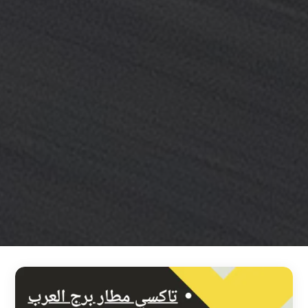
خدمة
ليموزين
مطار
القاهرة
خدمه
vip
رقم
تليفون
ليموزين
مطار
القاهرة
رقم