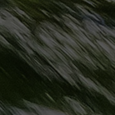
حجز
ليموزين
مرسى
مطروح
حجز
ليموزين
مطار
سفنكس
خدمة
ليموزين
الغردقة
ليموزين