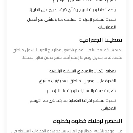
ليموزين
وضع خطط بديلة لمواجهة أي ظرف طارئ على الطريق
مطار
تحديث مستمر لإجراءات السلامة بما يتماشى مع أفضل
شرم
الممارسات
الشيخ
تغطيتنا الجغرافية
ليموزين
تمتد شبكة تغطيتنا في تقديم تاكسي مطار برج العرب لتشمل مناطق
مطار
متعددة، ما يسهل وصولنا إليكم أينما كنتم ضمن نطاق خدمتنا.
الغردقة
تغطية الأحياء والمناطق السكنية الرئيسية
القدرة على الوصول لمناطق أبعد بترتيب مسبق
ليموزين
مرسي
معرفة جيدة بالمسارات البديلة عند الازدحام
مطروح
تحديث مستمر لخرائط التغطية بما يتماشى مع التوسع
العمراني
ليموزين
التحضير لرحلتك خطوة بخطوة
رأس
قبل موعد تاكسي مطار برج العرب، تساعد هذه الخطوات البسيطة في
سدر