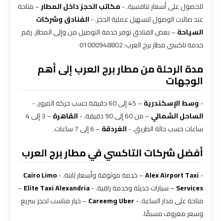
للحصول على أسعار تنافسية. -
مكاتب الحجز داخل المطار
– متاحة
ليموزين
عند صالات الوصول لتسهيل عملية الحجز. -
الفنادق وشركات
بالقاهرة
السياحة
– بعض الفنادق توفر خدمة التوصيل من وإلى المطار. رقم
خدمة تاكسي مطار برج العرب: 01000948802
شركات
ليموزين
مدة الرحلة من مطار برج العرب إلى أهم
الوجهات
في
القاهرة
-
وسط الإسكندرية
– 45 إلى 60 دقيقة حسب حركة المرور. -
الساحل الشمالي
– من 60 إلى 90 دقيقة. -
القاهرة
– 3 إلى 4
شركة
ساعات حسب حالة الطريق. -
الغردقة
– 6 إلى 7 ساعات.
ليموزين
القاهرة
أفضل شركات التاكسي في مطار برج العرب
-
Alex Airport Taxi
– خدمة موثوقة وأسعار ثابتة. -
Cairo Limo
شركة
Services
– سيارات حديثة وخدمة راقية. -
Elite Taxi Alexandria
–
ليموزين
متاحة على مدار الساعة. -
Uber وCareem
– خيار مناسب لحجز سريع
مطار
وسعر معروف مسبقًا.
القاهرة