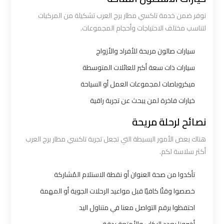
اكتوبر
نوفر ضمن خدمة تاكسي مطار برج العرب تشكيلة من المركبات
لتناسب مختلف الاحتياجات وأحجام المجموعات.
ليموزين
مطار
سيارات صالون مريحة للأفراد والأزواج
القاهرة
سيارات ذات سعة أكبر للعائلات المتوسطة
أسعار
ميكروباصات لمجموعات العمل أو السياحة
خيارات فاخرة لمن يبحث عن تجربة راقية
ليموزين
نصائح لرحلة مريحة
مطار
القاهرة
هناك بعض الأمور البسيطة التي تجعل تجربة تاكسي مطار برج العرب
الخط
أكثر سلاسة لكم.
الساخن
تأكدوا من صحة العنوان أو نقطة الاستلام المُشاركة
ليموزين
خصصوا وقتًا كافيًا قبل مواعيد الرحلات الجوية أو المهمة
مطار
احتفظوا برقم التواصل معنا في متناول اليد
القاهرة