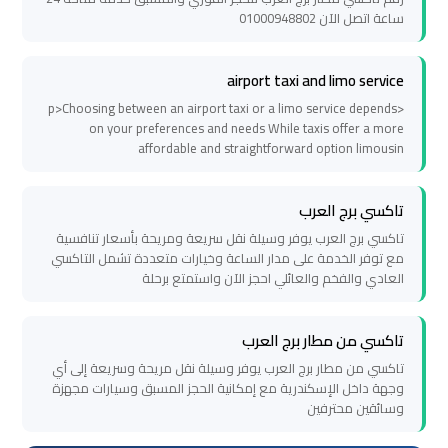
مطار
ساعة اتصل الآن 01000948802
برج
العرب
airport taxi and limo service
<p>Choosing between an airport taxi or a limo service depends
ليموزين
on your preferences and needs While taxis offer a more
برج
affordable and straightforward option limousin
العرب
العجمي
تاكسي برج العرب
تاكسي برج العرب يوفر وسيلة نقل سريعة ومريحة بأسعار تنافسية
ليموزين
مع توفر الخدمة على مدار الساعة وخيارات متعددة تشمل التاكسي
العادي والفخم والعائلي احجز الآن واستمتع برحلة
برج
العرب
العاصمة
تاكسي من مطار برج العرب
تاكسي من مطار برج العرب يوفر وسيلة نقل مريحة وسريعة إلى أي
وجهة داخل الإسكندرية مع إمكانية الحجز المسبق وسيارات مجهزة
ليموزين
وسائقين محترفين
برج