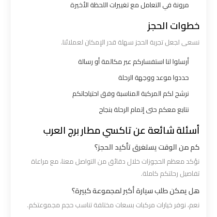
شرم
مرونة في التعامل مع تغييرات اللحظة الأخيرة
الشيخ
خطوات الحجز
نسعى لجعل تجربة الحجز سهلة قدر الإمكان لعملائنا.
ليموزين
الاسكندريه
أرسلوا لنا استفساركم عبر مكالمة أو رسالة
مطروح
حددوا موعد ووجهة الرحلة
نرشح لكم المركبة المناسبة وفق احتياجاتكم
ليموزين
نتابع معكم حتى إتمام الرحلة بنجاح
البحر
الأحمر
أسئلة شائعة عن تاكسي مطار برج العرب
من
كم من الوقت يستغرق تأكيد الحجز؟
مطار
نؤكد معظم الحجوزات خلال دقائق من التواصل معنا، مع مراعاة
القاهرة
تفاصيل رحلتكم كاملة.
هل يمكن طلب سيارة أكبر لمجموعة كبيرة؟
ليموزين
نعم، نوفر خيارات مركبات بسعات مختلفة تناسب حجم مجموعتكم.
السخنة