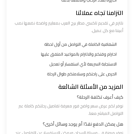
أخبرونا بعدد الركاب والأمتعة بدقة
الي
التزامنا تجاه عملائنا
اسكندرية
نلتزم في تقديم تاكسي مطار برج العرب بمعايير واضحة نضعها نصب
ليموزين
أعيننا مع كل عميل.
مطار
الشفافية الكاملة في التواصل من أول لحظة
برج
احترام وقتكم والالتزام بالمواعيد المتفق عليها
العرب
الي
الاستجابة السريعة لأي استفسار أو تعديل
مرسي
الحرص على راحتكم وسلامتكم طوال الرحلة
مطروح
المزيد من الأسئلة الشائعة
كيف أعرف تكلفة الرحلة؟
ليموزين
من
نوفر لكم عرض سعر واضح فور معرفة تفاصيل رحلتكم كاملة عبر
الاسكندرية
التواصل المباشر معنا.
الى
هل يمكن الدفع نقدًا أم يوجد وسائل أخرى؟
مطار
نوفر مرونة في وسيلة السداد، ويمكن الاستفسار عن التفاصيل عند