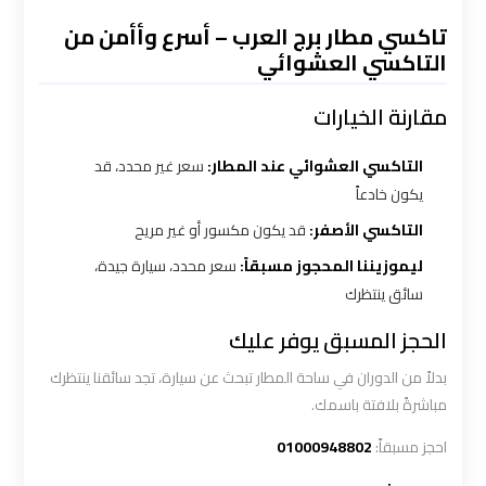
تاكسي مطار برج العرب – أسرع وأأمن من
التاكسي العشوائي
شركه
ليموزين
مقارنة الخيارات
في
القاهره
التاكسي العشوائي عند المطار:
سعر غير محدد، قد
يكون خادعاً
ليموزين
التاكسي الأصفر:
قد يكون مكسور أو غير مريح
اسكندرية
ليموزيننا المحجوز مسبقاً:
سعر محدد، سيارة جيدة،
القاهرة
سائق ينتظرك
ليموزين
الحجز المسبق يوفر عليك
الإسكندرية
بدلاً من الدوران في ساحة المطار تبحث عن سيارة، تجد سائقنا ينتظرك
من
مباشرةً بلافتة باسمك.
مطار
احجز مسبقاً:
01000948802
القاهرة