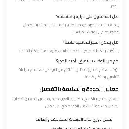
القاهرة
الحجز.
هل السائقون على دراية بالمنطقة؟
ليموزين
يتمتع سائقونا بخبرة جيدة بالطرق والمسارات المناسبة لضمان
من
وصولكم في الوقت المناسب.
القاهرة
هل يمكن الحجز لمناسبة خاصة؟
للاسكندرية
بالتأكيد، يمكننا تخصيص الخدمة لتناسب طبيعة مناسبتكم الخاصة.
كم من الوقت يستغرق تأكيد الحجز؟
ليموزين
من
نؤكد معظم الحجوزات خلال دقائق من التواصل معنا، مع مراعاة
مطار
تفاصيل رحلتكم كاملة.
القاهرة
معايير الجودة والسلامة بالتفصيل
نتبع في تقديم تاكسي مطار برج العرب مجموعة من المعايير الداخلية
مطار
لضمان مستوى ثابت من الجودة مع كل عميل.
القاهرة
ليموزين
فحص دوري لحالة المركبات الميكانيكية والنظافة
تقييم مستمر لأداء السائقين والتزامهم