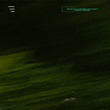
أسعار
الرئيسية
توصيل
مطار
من نحن
برج
العرب
مقالات
شركات
خدماتنا
تأجير
سيارات
اتصل بنا
في
الاسكندرية
EN
AR
ليموزين
القاهرة