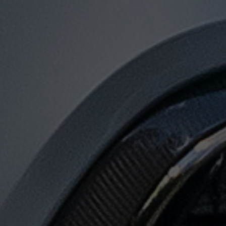
توصيل
من
مطار
القاهرة
الى
الاسكندرية
توصيل
من
مطار
القاهرة
لجميع
المدن
المصرية