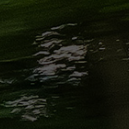
الاسكندرية
من
مطار
برج
العرب
إلى
القاهرة
ايجار
سارات
مرسيدس
حجز
ليموزين
اسكندرية