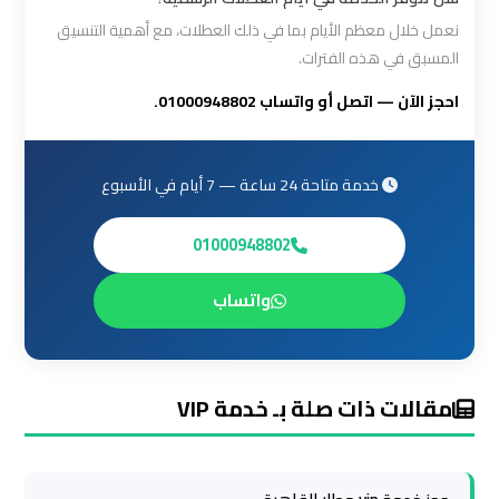
مطار
برج
نعمل خلال معظم الأيام بما في ذلك العطلات، مع أهمية التنسيق
المسبق في هذه الفترات.
العرب
احجز الآن — اتصل أو واتساب 01000948802.
ليموزين
برج
خدمة متاحة 24 ساعة — 7 أيام في الأسبوع
العرب
العجمي
01000948802
ليموزين
واتساب
برج
العرب
العاصمة
مقالات ذات صلة بـ خدمة VIP
ليموزين
برج