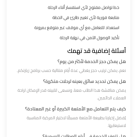
الساحل
خط تواصل مفتوح لأي استفسار أثناء الرحلة
الشمالي
متابعة فورية لأي تغيير طارئ في الخطة
خدمات
استعداد للتعامل مع أي موقف غير متوقع بمرونة
ليموزين
تأكيد الوصول الآمن في نهاية الرحلة
برج
أسئلة إضافية قد تهمك
العرب
هل يمكن حجز الخدمة لأكثر من يوم؟
ليموزين
نعم، يمكن ترتيب حجز يغطي عدة أيام متتالية حسب برنامج زيارتكم.
مطار
هل يمكن تحديد سائق بعينه لرحلات متكررة؟
برج
يمكن مناقشة هذا الطلب معنا، ونسعى لتلبيته قدر الإمكان لراحة
العرب
العملاء الدائمين.
والإسكندرية
كيف يتم التعامل مع الأمتعة الكبيرة أو غير المعتادة؟
يُفضل إخبارنا بطبيعة الأمتعة مسبقًا لاختيار المركبة المناسبة
شركات
لاستيعابها.
توصيل
هل تتوفر الخدمة في أيام العطلات الرسمية؟