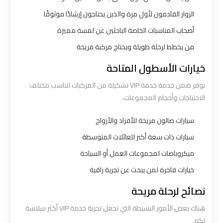
الي
الزوار القادمون لأول مرة والذين يحتاجون إرشادًا موثوقًا
اسكندرية
أصحاب المناسبات الخاصة الباحثين عن لمسة مميزة
من يخطط لرحلة طويلة ويحتاج مركبة مريحة
ليموزين
مطار
خيارات الأسطول المتاحة
برج
نوفر ضمن خدمة خدمة VIP تشكيلة من المركبات لتناسب مختلف
العرب
الاحتياجات وأحجام المجموعات.
الي
مرسي
سيارات صالون مريحة للأفراد والأزواج
مطروح
سيارات ذات سعة أكبر للعائلات المتوسطة
ميكروباصات لمجموعات العمل أو السياحة
ليموزين
خيارات فاخرة لمن يبحث عن تجربة راقية
من
الاسكندرية
نصائح لرحلة مريحة
الى
هناك بعض الأمور البسيطة التي تجعل تجربة خدمة VIP أكثر سلاسة
مطار
لكم.