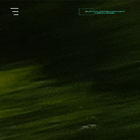
أسعار
الرئيسية
توصيل
مطار
من نحن
برج
العرب
مقالات
شركات
خدماتنا
تأجير
سيارات
اتصل بنا
في
الاسكندرية
EN
AR
ليموزين
القاهرة