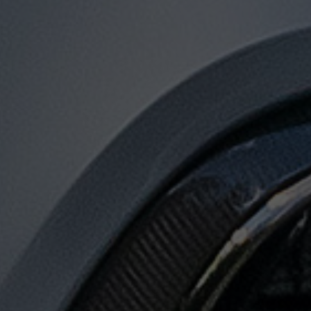
توصيل
من
مطار
القاهرة
الى
الاسكندرية
توصيل
من
مطار
القاهرة
لجميع
المدن
المصرية