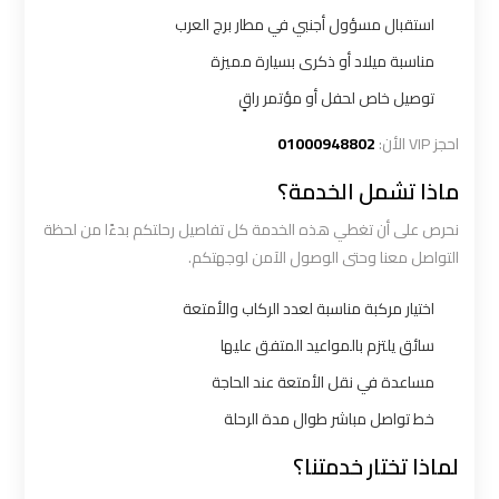
شرم
استقبال مسؤول أجنبي في مطار برج العرب
الشيخ
مناسبة ميلاد أو ذكرى بسيارة مميزة
توصيل خاص لحفل أو مؤتمر راقٍ
ليموزين
الاسكندريه
احجز VIP الأن:
01000948802
مطروح
ماذا تشمل الخدمة؟
ليموزين
نحرص على أن تغطي هذه الخدمة كل تفاصيل رحلتكم بدءًا من لحظة
البحر
التواصل معنا وحتى الوصول الآمن لوجهتكم.
الأحمر
اختيار مركبة مناسبة لعدد الركاب والأمتعة
من
سائق يلتزم بالمواعيد المتفق عليها
مطار
القاهرة
مساعدة في نقل الأمتعة عند الحاجة
خط تواصل مباشر طوال مدة الرحلة
ليموزين
لماذا تختار خدمتنا؟
السخنة