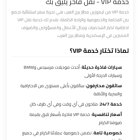
خدمة VIP - نقل فاخر يليق بك
القاهرة
خدمة VIP من ليموزين مطار برج العرب هي تجربة سفر استثنائية تجمع
بين الفخامة والخصوصية والراحة الكاملة. نقدم لك خدمة نقل VIP
سيارة
احترافية لكبار الشخصيات ورجال الأعمال والمسؤولين والضيوف
خاصة
المميزين في الإسكندرية ومطار برج العرب.
بالسائق
لماذا تختار خدمة VIP؟
شركات
الليموزين
سيارات فاخرة حديثة
: أحدث موديلات مرسيدس وBMW
فى
وسيارات الدرجة الأولى
القاهرة
سائقون محترفون
: سائقون بأعلى مستوى من الاحترافية
والسرية والأناقة
شركات
خدمة 24/7
: متاحون في أي وقت وفي أي ظرف كان
الليموزين
أسعار تنافسية
: خدمة VIP فاخرة بأسعار تليق بقيمة
في
ضيوفنا الكرام
مطار
خصوصية تامة
: نضمن خصوصية عملائنا الكرام في جميع
القاهرة