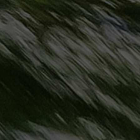
حجز
ليموزين
مرسى
مطروح
حجز
ليموزين
مطار
سفنكس
خدمة
ليموزين
الغردقة
ليموزين