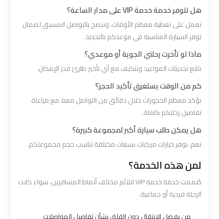
اكتوبر
هل تتوفر خدمة خدمة VIP على مدار الساعة؟
نعمل على تغطية معظم الأوقات، وننصح بالتواصل المسبق لضمان
ليموزين
توفر السيارة المناسبة في موعدكم بالتحديد.
مطار
ماذا لو تأخرت رحلتي الجوية أو موعدي؟
القاهرة
نتابع تحديثات المواعيد ونتكيف مع أي تأخير طارئ قدر الإمكان.
أسعار
كم من الوقت يستغرق تأكيد الحجز؟
نؤكد معظم الحجوزات خلال دقائق من التواصل معنا، مع مراعاة
ليموزين
تفاصيل رحلتكم كاملة.
مطار
هل يمكن طلب سيارة أكبر لمجموعة كبيرة؟
القاهرة
الخط
نعم، نوفر خيارات مركبات بسعات مختلفة تناسب حجم مجموعتكم.
الساخن
لمن هذه الخدمة؟
صُممت خدمة خدمة VIP لتلائم مختلف أنماط المسافرين، سواء كانت
ليموزين
الرحلة فردية أو جماعية.
مطار
القاهرة
من يفضل الانتقال دون القلق بشأن تفاصيل المواصلات