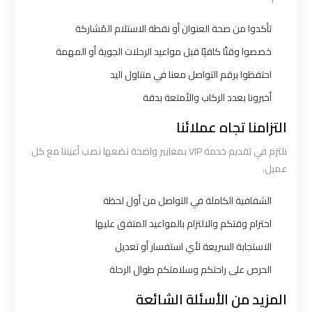
القاهرة
تأكدوا من صحة العنوان أو نقطة الاستلام المُشاركة
ليموزين
خصصوا وقتًا كافيًا قبل مواعيد الرحلات الجوية أو المهمة
من
احتفظوا برقم التواصل معنا في متناول اليد
القاهرة
أخبرونا بعدد الركاب والأمتعة بدقة
للاسكندرية
التزامنا تجاه عملائنا
ليموزين
نلتزم في تقديم خدمة VIP بمعايير واضحة نضعها نصب أعيننا مع كل
من
عميل.
مطار
الشفافية الكاملة في التواصل من أول لحظة
القاهرة
احترام وقتكم والالتزام بالمواعيد المتفق عليها
مطار
الاستجابة السريعة لأي استفسار أو تعديل
القاهرة
الحرص على راحتكم وسلامتكم طوال الرحلة
ليموزين
المزيد من الأسئلة الشائعة