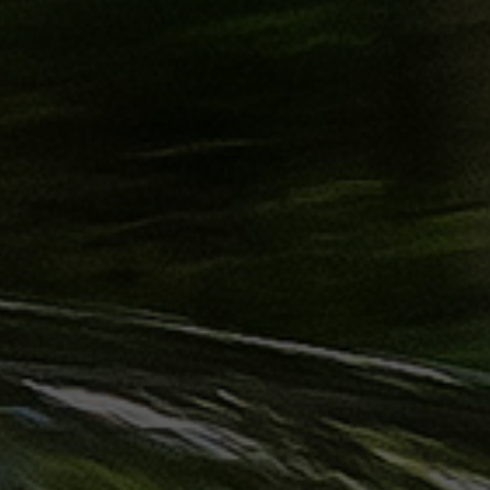
حجز
ليموزين
الساحل
الشمالي
حجز
ليموزين
العين
السخنة
حجز
ليموزين
شرم
الشيخ