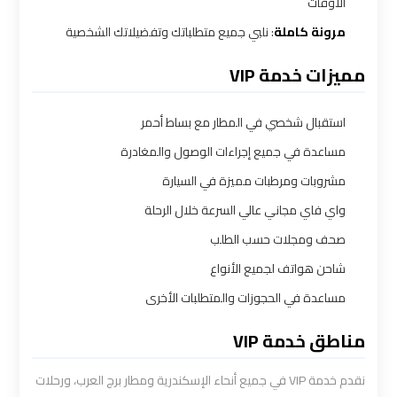
الأوقات
مرونة كاملة
: نلبي جميع متطلباتك وتفضيلاتك الشخصية
شركات
توصيل
مميزات خدمة VIP
من
مطار
استقبال شخصي في المطار مع بساط أحمر
القاهرة
مساعدة في جميع إجراءات الوصول والمغادرة
مشروبات ومرطبات مميزة في السيارة
شركات
واي فاي مجاني عالي السرعة خلال الرحلة
ليموزين
القاهرة
صحف ومجلات حسب الطلب
شاحن هواتف لجميع الأنواع
شركات
مساعدة في الحجوزات والمتطلبات الأخرى
ليموزين
المطار
مناطق خدمة VIP
نقدم خدمة VIP في جميع أنحاء الإسكندرية ومطار برج العرب، ورحلات
شركات