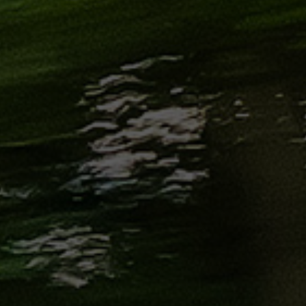
الاسكندرية
من
مطار
برج
العرب
إلى
القاهرة
ايجار
سارات
مرسيدس
حجز
ليموزين
اسكندرية