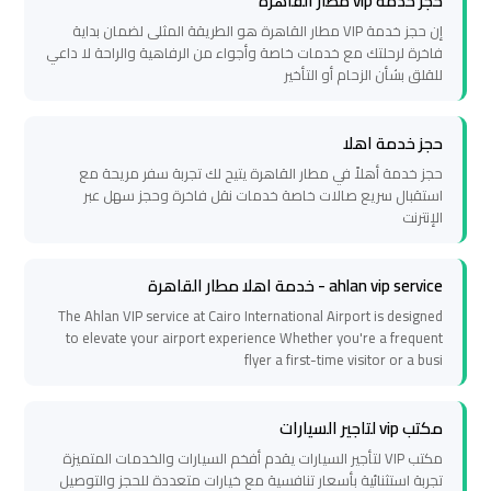
حجز خدمة vip مطار القاهرة
العرب
العين
إن حجز خدمة VIP مطار القاهرة هو الطريقة المثلى لضمان بداية
فاخرة لرحلتك مع خدمات خاصة وأجواء من الرفاهية والراحة لا داعي
السخنة
للقلق بشأن الزحام أو التأخير
ليموزين
حجز خدمة اهلا
برج
حجز خدمة أهلاً في مطار القاهرة يتيح لك تجربة سفر مريحة مع
العرب
استقبال سريع صالات خاصة خدمات نقل فاخرة وحجز سهل عبر
دهب
الإنترنت
ليموزين
ahlan vip service - خدمة اهلا مطار القاهرة
برج
The Ahlan VIP service at Cairo International Airport is designed
to elevate your airport experience Whether you're a frequent
العرب
flyer a first-time visitor or a busi
راس
سدر
مكتب vip لتاجير السيارات
مكتب VIP لتأجير السيارات يقدم أفخم السيارات والخدمات المتميزة
تأجير
تجربة استثنائية بأسعار تنافسية مع خيارات متعددة للحجز والتوصيل