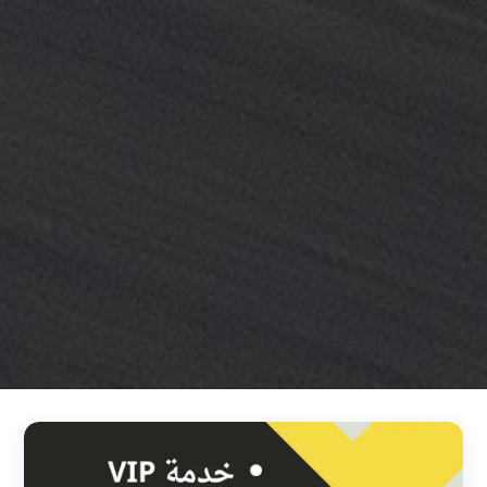
خدمة
ليموزين
مطار
القاهرة
خدمه
vip
رقم
تليفون
ليموزين
مطار
القاهرة
رقم