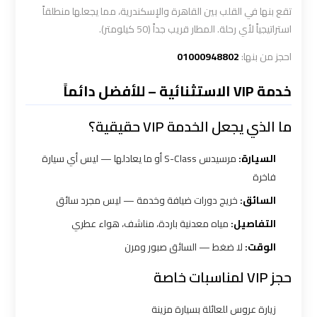
تقع بنها في القلب بين القاهرة والإسكندرية، مما يجعلها منطلقاً
ليموزين
استراتيجياً لأي رحلة. المطار قريب جداً (50 كيلومتر).
الاسكندرية
احجز من بنها:
01000948802
القاهرة
خدمة VIP الاستثنائية – للأفضل دائماً
ليموزين
الاسكندريه
ما الذي يجعل الخدمة VIP حقيقية؟
الغردقه
السيارة:
مرسيدس S-Class أو ما يعادلها — ليس أي سيارة
فاخرة
ليموزين
الاسكندريه
السائق:
خريج دورات ضيافة وخدمة — ليس مجرد سائق
الي
التفاصيل:
مياه معدنية باردة، مناشف، هواء عطري
السويس
الوقت:
لا ضغط — السائق صبور ومرن
حجز VIP لمناسبات خاصة
ليموزين
الاسكندريه
زيارة عروس للعائلة بسيارة مزينة