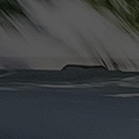
دهب
الى
القاهرة
والعكس
ليموزين
مرسيدس
ايجار
بالسائق
فى
مصر
ليموزين
مطار
العلمين
الجديدة