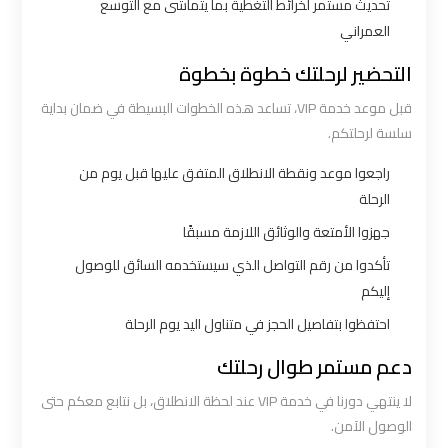
تحديث مستمر لخرائط التغطية بما يتماشى مع التوسع
ليموزين
العمراني
برج
التحضير لرحلتك خطوة بخطوة
العرب
قبل موعد خدمة VIP، تساعد هذه الخطوات البسيطة في ضمان بداية
مرسي
سلسة لرحلتكم.
مطروح
راجعوا موعد ونقطة الانطلاق المتفق عليها قبل يوم من
ليموزين
الرحلة
برج
جهزوا الأمتعة والوثائق اللازمة مسبقًا
العرب
تأكدوا من رقم التواصل الذي سيستخدمه السائق للوصول
شرم
إليكم
الشيخ
احتفظوا بتفاصيل الحجز في متناول اليد يوم الرحلة
دعم مستمر طوال رحلتك
ليموزين
برج
لا ينتهي دورنا في خدمة VIP عند لحظة الانطلاق، بل نتابع معكم حتى
العرب
الوصول الآمن.