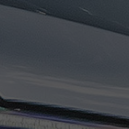
ليموزين
مطار
مرسي
مطروح
تاكسي
السويس
تاكسي
العين
السخنة
تاكسي
الغردقة