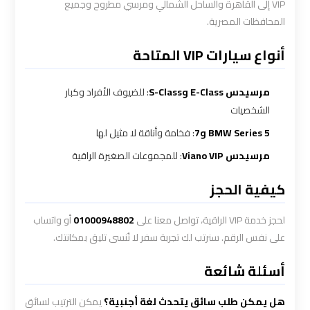
VIP إلى القاهرة والساحل الشمالي ومرسي مطروح وجميع
ليموزين
المحافظات المصرية.
بالقاهرة
أنواع سيارات VIP المتاحة
شركات
ليموزين
مرسيدس E-Class وS-Class
: للضيوف الأفراد وكبار
في
الشخصيات
القاهرة
BMW Series 5 و7
: فخامة وأناقة لا مثيل لها
مرسيدس Viano VIP
: للمجموعات الصغيرة الراقية
شركة
كيفية الحجز
ليموزين
القاهرة
لحجز خدمة VIP الراقية، تواصل معنا على
01000948802
أو واتساب
على نفس الرقم. سنرتب لك تجربة سفر لا تُنسى تليق بمكانتك.
شركة
أسئلة شائعة
ليموزين
مطار
هل يمكن طلب سائق يتحدث لغة أجنبية؟
يمكن الترتيب لسائق
القاهرة