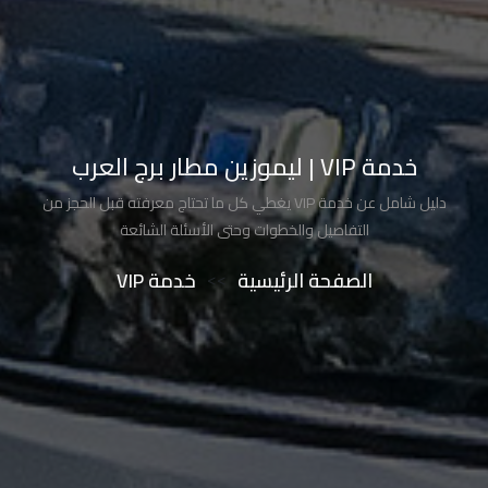
تاكسي
شرم
الشيخ
تاكسي
خدمة VIP | ليموزين مطار برج العرب
مايو
دليل شامل عن خدمة VIP يغطي كل ما تحتاج معرفته قبل الحجز من
تاكسي
التفاصيل والخطوات وحتى الأسئلة الشائعة
مدينة
الصفحة الرئيسية
>>
خدمة VIP
نصر
تاكسي
مرسي
مطروح
تاكسي