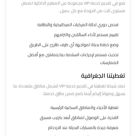
نتبع في تقديم خدمة VIP مجموعة من المعايير الداخلية لضمان
مستوى ثابت من الجودة مع كل عميل.
ليموزين
برج
فحص دوري لحالة المركبات الميكانيكية والنظافة
العرب
تقييم مستمر لأداء السائقين والتزامهم
الغردقة
وضع خطط بديلة لمواجهة أي ظرف طارئ على الطريق
تحديث مستمر لإجراءات السلامة بما يتماشى مع أفضل
ليموزين
الممارسات
برج
تغطيتنا الجغرافية
العرب
اسكندرية
تمتد شبكة تغطيتنا في تقديم خدمة VIP لتشمل مناطق متعددة، ما
يسهل وصولنا إليكم أينما كنتم ضمن نطاق خدمتنا.
ليموزين
تغطية الأحياء والمناطق السكنية الرئيسية
برج
القدرة على الوصول لمناطق أبعد بترتيب مسبق
العرب
القاهرة
معرفة جيدة بالمسارات البديلة عند الازدحام