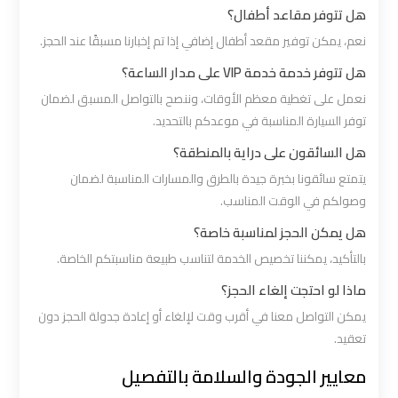
هل تتوفر مقاعد أطفال؟
ليموزين
مطار
نعم، يمكن توفير مقعد أطفال إضافي إذا تم إخبارنا مسبقًا عند الحجز.
شرم
هل تتوفر خدمة خدمة VIP على مدار الساعة؟
الشيخ
نعمل على تغطية معظم الأوقات، وننصح بالتواصل المسبق لضمان
توفر السيارة المناسبة في موعدكم بالتحديد.
ليموزين
هل السائقون على دراية بالمنطقة؟
مطار
يتمتع سائقونا بخبرة جيدة بالطرق والمسارات المناسبة لضمان
الغردقة
وصولكم في الوقت المناسب.
هل يمكن الحجز لمناسبة خاصة؟
ليموزين
بالتأكيد، يمكننا تخصيص الخدمة لتناسب طبيعة مناسبتكم الخاصة.
مرسي
ماذا لو احتجت إلغاء الحجز؟
مطروح
يمكن التواصل معنا في أقرب وقت لإلغاء أو إعادة جدولة الحجز دون
تعقيد.
ليموزين
رأس
معايير الجودة والسلامة بالتفصيل
سدر