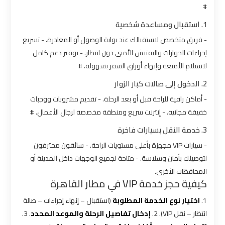
شركات
#
ليموزين
1. استقبال ومساعدة شخصية
بالقاهرة
- فريق متخصص لاستقبالك عند بوابة الوصول أو المغادرة. - تسريع
إجراءات الجوازات والتفتيش الأمني دون انتظار. - توفير دعم كامل
شركات
لاستلام الأمتعة وإنهاء أوراق السفر بسهولة. #
ليموزين
في
2. الدخول إلى صالات كبار الزوار
القاهرة
- أماكن راقية للراحة قبل أو بعد الرحلة. - تقديم مشروبات ووجبات
خفيفة مجانية. - إنترنت سريع ومنطقة مخصصة لرجال الأعمال. #
شركة
3. خدمة النقل بسيارات فاخرة
ليموزين
القاهرة
- سيارات VIP مجهزة بأعلى مستويات الراحة. - سائقون محترفون
لتوصيلك بأمان وسلاسة. - متاحة لجميع الوجهات داخل المدينة أو
المحافظات الأخرى.
شركة
كيفية حجز خدمة VIP في مطار القاهرة
ليموزين
مطار
1.
اختيار نوع الخدمة المطلوبة
(استقبال – إنهاء إجراءات – صالة
القاهرة
انتظار – نقل VIP). 2.
إدخال تفاصيل الرحلة والموعد المحدد
. 3.