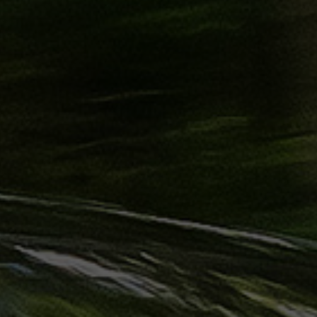
ليموزين
الساحل
الشمالي
حجز
ليموزين
العين
السخنة
حجز
ليموزين
شرم
الشيخ
حجز
ليموزين
مرسى