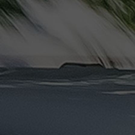
ليموزين
مرسيدس
ايجار
بالسائق
فى
مصر
ليموزين
مطار
العلمين
الجديدة
ليموزين
مطار
مرسي
مطروح