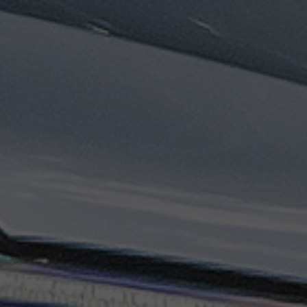
تاكسي
السويس
تاكسي
العين
السخنة
تاكسي
الغردقة
تاكسي
شرم
الشيخ
تاكسي
مايو