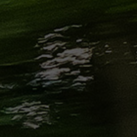
من
مطار
برج
العرب
إلى
القاهرة
ايجار
سارات
مرسيدس
حجز
ليموزين
اسكندرية
حجز