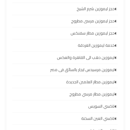
الشيخ
حجز ليموزين شرم الشيخ
ليموزين
حجز ليموزين مرسى مطروح
برج
حجز ليموزين مطار سفنكس
العرب
الساحل
خدمة ليموزين الغردقة
الشمالي
ليموزين دهب الى القاهرة والعكس
خدمات
ليموزين مرسيدس ايجار بالسائق فى مصر
ليموزين
برج
ليموزين مطار العلمين الجديدة
العرب
ليموزين مطار مرسي مطروح
ليموزين
تاكسي السويس
مطار
برج
تاكسي العين السخنة
العرب