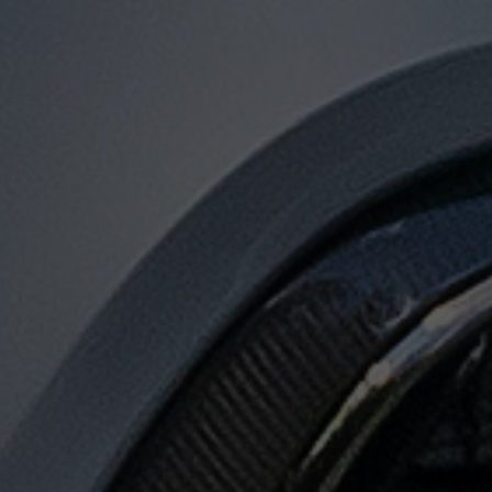
توصيل
من
مطار
القاهرة
لجميع
المدن
المصرية
حجز
ليموزين
المطار
حجز
ليموزين
مطار
القاهرة