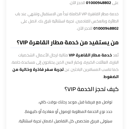
الاسكندرية
على
01000948802
للحجز الآن.
القاهرة
خدمة مطار القاهرة VIP الكاملة تبدأ من الاستقبال وتنتهي عند باب
الطائرة وبالعكس للقادمين. تجربة استثنائية تليق بك. اتصل على
ليموزين
01000948802
للحجز الآن.
الاسكندريه
الغردقه
من يستفيد من خدمة مطار القاهرة VIP؟
تُعد
خدمة مطار القاهرة VIP
مثالية لرجال الأعمال، الشخصيات
ليموزين
البارزة، العائلات الكبيرة، وكبار السن الذين يحتاجون إلى مساعدة خاصة.
الاسكندريه
كما تناسب المسافرين الباحثين عن
تجربة سفر فاخرة وخالية من
الي
الضغوط
.
السويس
كيف تحجز الخدمة VIP؟
ليموزين
الاسكندريه
تواصل مع فريقنا قبل موعد رحلتك بوقت كافٍ.
شرم
حدد نوع الخدمة المطلوبة (وصول أو مغادرة أو كليهما).
الشيخ
سيتولى فريق متخصص كل التفاصيل لضمان تجربة استثنائية.