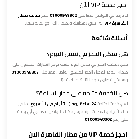
احجز خدمة VIP الآن
ليموزين
الاسكندريه
لا تتردد في التواصل معنا على
01000948802
لحجز
خدمة مطار
مطروح
القاهرة VIP
التي تليق بمكانتك وتضمن لك أروع تجربة سفر.
أسئلة شائعة
ليموزين
البحر
هل يمكن الحجز في نفس اليوم؟
الأحمر
من
نعم، يمكنك الحجز في نفس اليوم حسب توفر السيارات. للحصول على
مطار
ضمان التوفر، يُفضل الحجز المسبق. تواصل معنا على
01000948802
القاهرة
وسنبذل قصارى جهدنا لتلبية طلبك فورًا.
هل الخدمة متاحة على مدار الساعة؟
ليموزين
السخنة
نعم، خدمتنا متاحة
24 ساعة يوميًا، 7 أيام في الأسبوع
بما في
ذلك الأعياد والعطلات الرسمية. يمكنك التواصل معنا في أي وقت
ليموزين
على رقم
01000948802
.
القاهرة
احجز خدمة VIP من مطار القاهرة الآن
اسكندرية