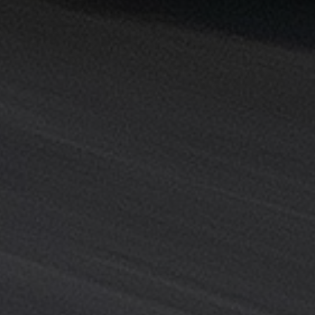
خدمة
ليموزين
المطار
خدمة
ليموزين
مطار
القاهرة
خدمه
vip
رقم
تليفون
ليموزين
مطار