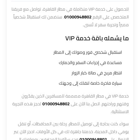
للحصول على خدمة VIP متكاملة في مطار القاهرة، تواصل مع فريقنا
ليموزين
المتخصص على الرقم
01000948802
. سنضمن لك استقبالاً شخصياً
المطار
مميزاً وتجربة سفر لا تُنسى.
الخط
ما يشمله باقة خدمة VIP
الساخن
استقبال شخصي فور وصولك إلى المطار
ليموزين
مساعدة في إجراءات السفر والجمارك
توصيل
المطار
انتظار مريح في صالة كبار الزوار
سيارة فاخرة خاصة لنقلك إلى وجهتك
ليموزين
خدمة VIP في مطار القاهرة مصممة للمسافرين الذين يقدّرون
مطار
وقتهم وراحتهم. اتصل بنا الآن على
01000948802
لحجز هذه التجربة
اكتوبر
الاستثنائية.
ليموزين
سواء كنت بحاجة إلى توصيل للمطار، رحلة بين المحافظات، أو تنقل
مطار
يومي داخل المدينة، خدمتنا جاهزة لك في كل الأوقات. احجز الآن عبر
القاهرة
الاتصال على
01000948802
ودع سائقينا المحترفين يوصلونك إلى