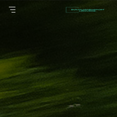
أسعار
الرئيسية
توصيل
مطار
من نحن
برج
العرب
مقالات
شركات
خدماتنا
تأجير
سيارات
اتصل بنا
في
الاسكندرية
EN
ليموزين
AR
القاهرة
الاسكندرية