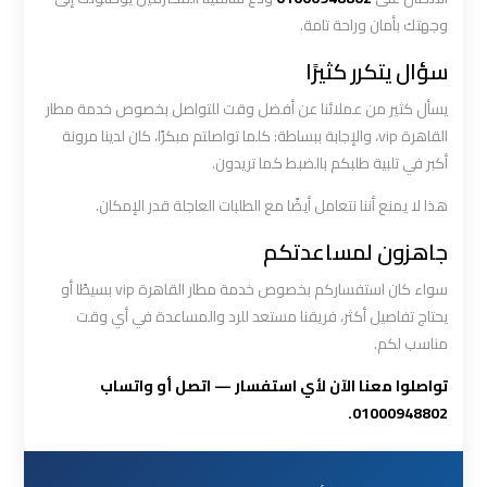
أسعار
وجهتك بأمان وراحة تامة.
سؤال يتكرر كثيرًا
ليموزين
يسأل كثير من عملائنا عن أفضل وقت للتواصل بخصوص خدمة مطار
مطار
القاهرة
القاهرة vip، والإجابة ببساطة: كلما تواصلتم مبكرًا، كان لدينا مرونة
الخط
أكبر في تلبية طلبكم بالضبط كما تريدون.
الساخن
هذا لا يمنع أننا نتعامل أيضًا مع الطلبات العاجلة قدر الإمكان.
جاهزون لمساعدتكم
ليموزين
مطار
سواء كان استفساركم بخصوص خدمة مطار القاهرة vip بسيطًا أو
القاهرة
يحتاج تفاصيل أكثر، فريقنا مستعد للرد والمساعدة في أي وقت
الي
مناسب لكم.
اسكندرية
تواصلوا معنا الآن لأي استفسار — اتصل أو واتساب
01000948802.
ليموزين
مطار
برج