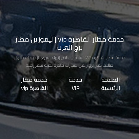
تاكسي
مدينة
نصر
خدمة مطار القاهرة vip | ليموزين مطار
تاكسي
برج العرب
مرسي
خدمة مطار القاهرة VIP استقبال خاص إنهاء سريع للإجراءات دخول
مطروح
صالات كبار الزوار نقل بسيارات فاخرة تجربة سفر راقية
تاكسي
الصفحة
>>
خدمة
>>
خدمة مطار
مطار
الرئيسية
VIP
القاهرة vip
سفنكس
توصيل
الى
مطار
القاهرة