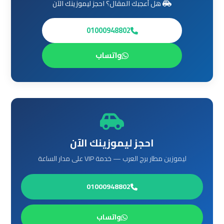
هل أعجبك المقال؟ احجز ليموزينك الآن
العرب
الي
01000948802
مرسي
مطروح
واتساب
ليموزين
من
الاسكندرية
الى
مطار
القاهرة
احجز ليموزينك الآن
ليموزين مطار برج العرب — خدمة VIP على مدار الساعة
ليموزين
من
القاهرة
01000948802
للاسكندرية
واتساب