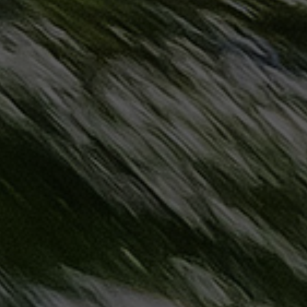
مطروح
حجز
ليموزين
مطار
سفنكس
خدمة
ليموزين
الغردقة
ليموزين
دهب
الى
القاهرة
والعكس