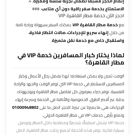
إتمام الحجز مسبقًا لضمان تجربة سلسة ومميزة
. 4.
الاستمتاع بخدمة سفر راقية دون أي متاعب
. ###
شركه
احجز الآن خدمة مطار القاهرة VIP
ليموزين
في
مع
خدمة مطار القاهرة VIP
، يمكنك السفر بسهولة وراحة تامة
القاهره
من خلال
إنهاء سريع للإجراءات، صالات انتظار فاخرة،
واستقبال خاص مع خدمة نقل متميزة
.
ليموزين
لماذا يختار كبار المسافرين خدمة VIP في
اسكندرية
مطار القاهرة؟
القاهرة
الوقت ثمين ولا يمكن استعادته؛ لهذا يفضل رجال الأعمال وكبار
ليموزين
المسافرين الاستثمار في خدمة VIP التي توفر الوقت والجهد والراحة
الإسكندرية
النفسية. نوفر خبراء يعرفون كل تفاصيل مطار القاهرة ويوجهونك
من
بدقة عبر أقصر الطرق. الخصوصية والأناقة في الخدمة وسرعة إنهاء
مطار
الإجراءات هي ما يميزنا عن غيرنا. للحجز، اتصل بنا على
01000948802
القاهرة
وتمتع بأرقى خدمات VIP في مطار القاهرة الدولي.
خدمة VIP تشمل استقبالًا شخصيًا ومصاحبة داخل المطار وتوصيل
ليموزين
بسيارة فاخرة. نوفر هذه الخدمة لجميع رحلات مطار القاهرة. اتصل