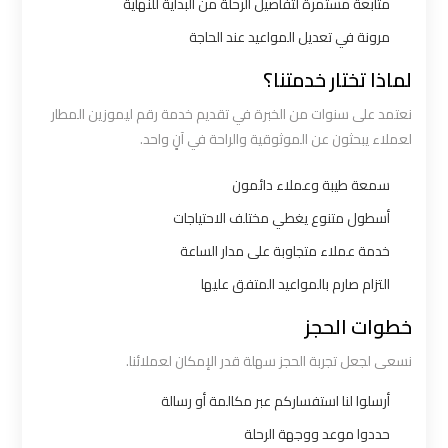
متابعة مستمرة لتفاصيل الرحلة من البداية للنهاية
مرونة في تعديل المواعيد عند الحاجة
شركات
توصيل
لماذا تختار خدمتنا؟
من
نعتمد على سنوات من الخبرة في تقديم خدمة رقم ليموزين المطار
مطار
لعملاء يبحثون عن الموثوقية والراحة في آنٍ واحد.
القاهرة
سمعة طيبة وعملاء دائمون
شركات
أسطول متنوع يغطي مختلف الاحتياجات
ليموزين
خدمة عملاء متجاوبة على مدار الساعة
القاهرة
التزام صارم بالمواعيد المتفق عليها
خطوات الحجز
شركات
ليموزين
نسعى لجعل تجربة الحجز سهلة قدر الإمكان لعملائنا.
المطار
أرسلوا لنا استفساركم عبر مكالمة أو رسالة
حددوا موعد ووجهة الرحلة
شركات