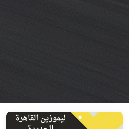
خدمة
ليموزين
مطار
القاهرة
خدمه
vip
رقم
تليفون
ليموزين
مطار
القاهرة
رقم