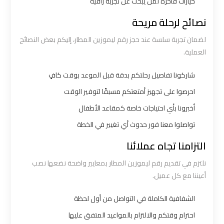
خيارات فاخرة لمن يبحث عن تجربة راقية
ليموزين
نصائح لرحلة مريحة
الاسكندرية
لضمان تجربة سلسة عند حجز رقم ليموزين المطار، إليكم بعض النصائح
القاهرة
العملية.
ليموزين
شاركونا تفاصيل رحلتكم بدقة قبل الموعد بوقت كافٍ
الاسكندريه
احرصوا على تجهيز أمتعتكم مسبقًا لتوفير الوقت
الغردقه
أخبرونا بأي احتياجات خاصة كمقاعد الأطفال
تواصلوا معنا فور حدوث أي تغيير في الخطة
ليموزين
الاسكندريه
التزامنا تجاه عملائنا
الي
نلتزم في تقديم رقم ليموزين المطار بمعايير واضحة نضعها نصب
السويس
أعيننا مع كل عميل.
ليموزين
الشفافية الكاملة في التواصل من أول لحظة
الاسكندريه
احترام وقتكم والالتزام بالمواعيد المتفق عليها