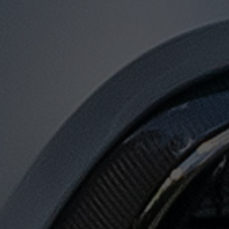
توصيل
من
مطار
القاهرة
الى
الاسكندرية
توصيل
من
مطار
القاهرة
لجميع
المدن
المصرية