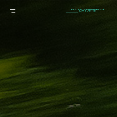
أسعار
الرئيسية
توصيل
مطار
من نحن
برج
العرب
مقالات
شركات
خدماتنا
تأجير
سيارات
اتصل بنا
في
الاسكندرية
EN
AR
ليموزين
القاهرة