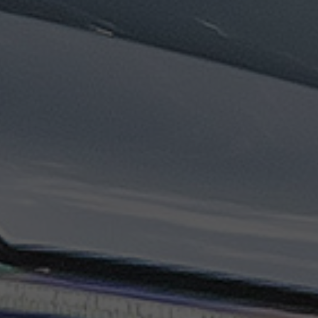
ليموزين
مطار
مرسي
مطروح
تاكسي
السويس
تاكسي
العين
السخنة
تاكسي
الغردقة