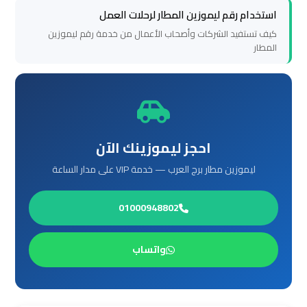
استخدام رقم ليموزين المطار لرحلات العمل
كيف تستفيد الشركات وأصحاب الأعمال من خدمة رقم ليموزين
ليموزين
المطار
برج
العرب
الغردقة
ليموزين
احجز ليموزينك الآن
برج
ليموزين مطار برج العرب — خدمة VIP على مدار الساعة
العرب
اسكندرية
01000948802
ليموزين
برج
واتساب
العرب
القاهرة