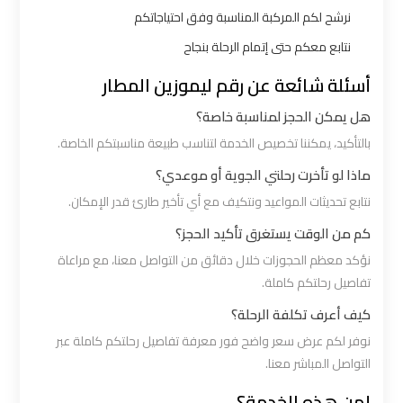
ليموزين
نرشح لكم المركبة المناسبة وفق احتياجاتكم
بالقاهرة
نتابع معكم حتى إتمام الرحلة بنجاح
أسئلة شائعة عن رقم ليموزين المطار
شركات
هل يمكن الحجز لمناسبة خاصة؟
ليموزين
في
بالتأكيد، يمكننا تخصيص الخدمة لتناسب طبيعة مناسبتكم الخاصة.
القاهرة
ماذا لو تأخرت رحلتي الجوية أو موعدي؟
نتابع تحديثات المواعيد ونتكيف مع أي تأخير طارئ قدر الإمكان.
شركة
كم من الوقت يستغرق تأكيد الحجز؟
ليموزين
نؤكد معظم الحجوزات خلال دقائق من التواصل معنا، مع مراعاة
القاهرة
تفاصيل رحلتكم كاملة.
كيف أعرف تكلفة الرحلة؟
شركة
نوفر لكم عرض سعر واضح فور معرفة تفاصيل رحلتكم كاملة عبر
ليموزين
التواصل المباشر معنا.
مطار
القاهرة
لمن هذه الخدمة؟