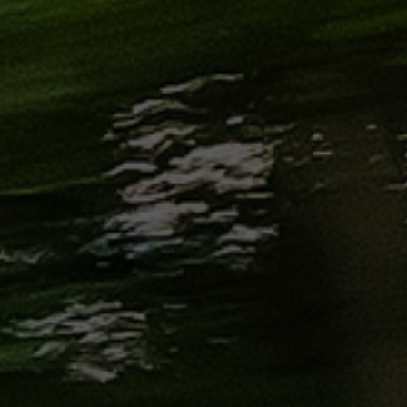
الاسكندرية
من
مطار
برج
العرب
إلى
القاهرة
ايجار
سارات
مرسيدس
حجز
ليموزين
اسكندرية