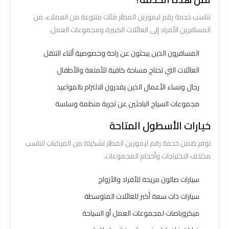
تناسب خدمة رقم ليموزين المطار فئات متنوعة من العملاء، من
شركه
المسافرين الأفراد إلى العائلات الكبيرة ومجموعات العمل.
ليموزين
المسافرون الذين يبحثون عن راحة وخصوصية أثناء التنقل
في
القاهره
العائلات التي تحتاج مساحة كافية للأمتعة والأطفال
رجال ونساء الأعمال الذين يقدرون الالتزام بالمواعيد
ليموزين
مجموعات السياح الباحثين عن تجربة منظمة وسلسة
اسكندرية
خيارات الأسطول المتاحة
القاهرة
نوفر ضمن خدمة رقم ليموزين المطار تشكيلة من المركبات لتناسب
مختلف الاحتياجات وأحجام المجموعات.
ليموزين
الإسكندرية
سيارات صالون مريحة للأفراد والأزواج
من
سيارات ذات سعة أكبر للعائلات المتوسطة
مطار
القاهرة
ميكروباصات لمجموعات العمل أو السياحة