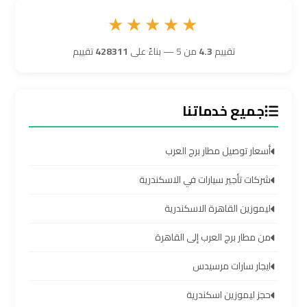
★★★★★
ليموزين
برج
تقييم
4.3
من 5 — بناءً على
428311
تقييم
العرب
مرسي
مطروح
جميع خدماتنا
ليموزين
أسعار توصيل مطار برج العرب
برج
العرب
شركات تأجير سيارات في الاسكندرية
شرم
ليموزين القاهرة الاسكندرية
الشيخ
من مطار برج العرب إلى القاهرة
ليموزين
ايجار سارات مرسيدس
برج
العرب
حجز ليموزين اسكندرية