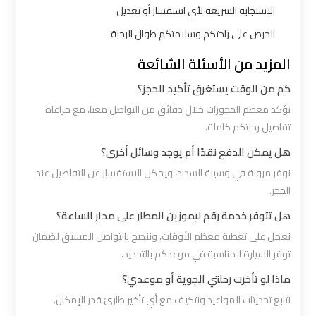
شرم
الاستجابة السريعة لأي استفسار أو تعديل
الشيخ
الحرص على راحتكم وسلامتكم طوال الرحلة
المزيد من الأسئلة الشائعة
ليموزين
الاسكندريه
كم من الوقت يستغرق تأكيد الحجز؟
مطروح
نؤكد معظم الحجوزات خلال دقائق من التواصل معنا، مع مراعاة
تفاصيل رحلتكم كاملة.
ليموزين
هل يمكن الدفع نقدًا أم يوجد وسائل أخرى؟
البحر
نوفر مرونة في وسيلة السداد، ويمكن الاستفسار عن التفاصيل عند
الأحمر
الحجز.
من
هل تتوفر خدمة رقم ليموزين المطار على مدار الساعة؟
مطار
نعمل على تغطية معظم الأوقات، وننصح بالتواصل المسبق لضمان
القاهرة
توفر السيارة المناسبة في موعدكم بالتحديد.
ماذا لو تأخرت رحلتي الجوية أو موعدي؟
ليموزين
نتابع تحديثات المواعيد ونتكيف مع أي تأخير طارئ قدر الإمكان.
السخنة