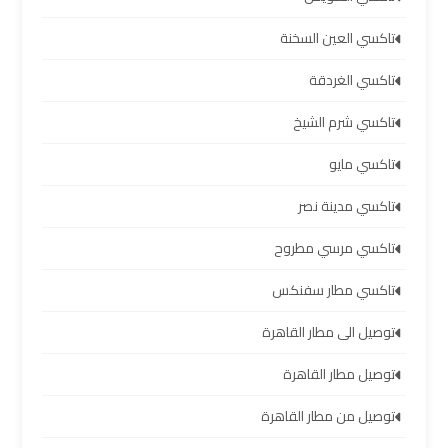
مطار
برج
تاكسي العين السخنة
العرب
تاكسي الغردقة
ليموزين
تاكسي شرم الشيخ
برج
تاكسي مايو
العرب
العجمي
تاكسي مدينة نصر
تاكسي مرسي مطروح
ليموزين
برج
تاكسي مطار سفنكس
العرب
توصيل الى مطار القاهرة
العاصمة
توصيل مطار القاهرة
ليموزين
توصيل من مطار القاهرة
برج