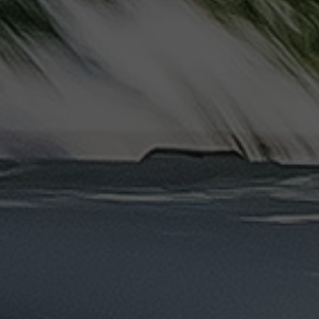
دهب
الى
القاهرة
والعكس
ليموزين
مرسيدس
ايجار
بالسائق
فى
مصر
ليموزين
مطار
العلمين
الجديدة