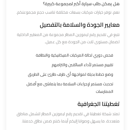
هل يمكن طلب سيارة أكبر لمجموعة كبيرة؟
ليموزين
نعم، نوفر خيارات مركبات بسعات مختلفة تناسب حجم مجموعتكم.
القاهرة
معايير الجودة والسلامة بالتفصيل
اسكندرية
نتبع في تقديم رقم ليموزين المطار مجموعة من المعايير الداخلية
لضمان مستوى ثابت من الجودة مع كل عميل.
ليموزين
المطار
فحص دوري لحالة المركبات الميكانيكية والنظافة
الخط
تقييم مستمر لأداء السائقين والتزامهم
الساخن
وضع خطط بديلة لمواجهة أي ظرف طارئ على الطريق
تحديث مستمر لإجراءات السلامة بما يتماشى مع أفضل
ليموزين
الممارسات
توصيل
المطار
تغطيتنا الجغرافية
تمتد شبكة تغطيتنا في تقديم رقم ليموزين المطار لتشمل مناطق
ليموزين
متعددة، ما يسهل وصولنا إليكم أينما كنتم ضمن نطاق خدمتنا.
مطار