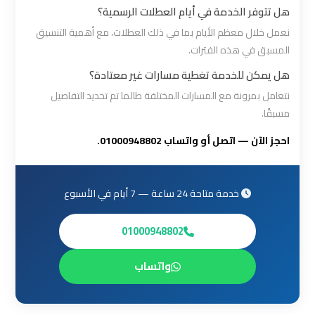
القاهرة
هل تتوفر الخدمة في أيام العطلات الرسمية؟
نعمل خلال معظم الأيام بما في ذلك العطلات، مع أهمية التنسيق
ليموزين
المسبق في هذه الفترات.
من
هل يمكن للخدمة تغطية مسارات غير معتادة؟
القاهرة
نتعامل بمرونة مع المسارات المختلفة طالما تم تحديد التفاصيل
للاسكندرية
مسبقًا.
احجز الآن — اتصل أو واتساب 01000948802.
ليموزين
من
مطار
خدمة متاحة 24 ساعة — 7 أيام في الأسبوع
القاهرة
01000948802
مطار
واتساب
القاهرة
ليموزين