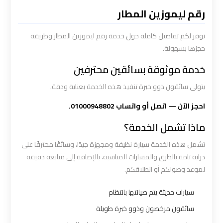
القاهرة
رقم ليموزين المطار
سيارة
نوفر لكم تفاصيل كاملة حول خدمة رقم ليموزين المطار وطريقة
خاصة
حجزها بسهولة.
بالسائق
خدمة موثوقة بسائقين محترفين
يتولى سائقون ذوو خبرة تنفيذ هذه الخدمة بعناية ودقة.
شركات
الليموزين
احجز الآن — اتصل أو واتساب 01000948802.
فى
ماذا تشمل الخدمة؟
القاهرة
تشمل هذه الخدمة سيارة نظيفة ومجهزة جيدًا، وسائقًا محترفًا على
دراية تامة بالطرق والمسارات المناسبة، بالإضافة إلى متابعة دقيقة
شركات
لموعد وصولكم أو انطلاقكم.
الليموزين
في
سيارات حديثة يتم صيانتها بانتظام
مطار
سائقون مرخصون وذوو خبرة طويلة
القاهرة