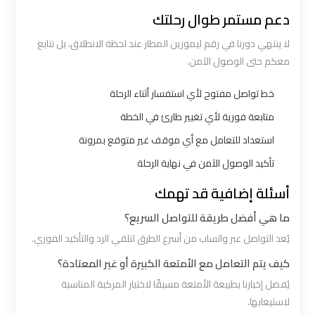
الي
دعم مستمر طوال رحلتك
اسكندرية
لا ينتهي دورنا في رقم ليموزين المطار عند لحظة الانطلاق، بل نتابع
معكم حتى الوصول الآمن.
ليموزين
مطار
خط تواصل مفتوح لأي استفسار أثناء الرحلة
برج
متابعة فورية لأي تغيير طارئ في الخطة
العرب
استعداد للتعامل مع أي موقف غير متوقع بمرونة
الي
تأكيد الوصول الآمن في نهاية الرحلة
مرسي
مطروح
أسئلة إضافية قد تهمك
ما هي أفضل طريقة للتواصل السريع؟
ليموزين
يُعد التواصل عبر واتساب من أسرع الطرق لتلقي الرد والتأكيد الفوري.
من
كيف يتم التعامل مع الأمتعة الكبيرة أو غير المعتادة؟
الاسكندرية
يُفضل إخبارنا بطبيعة الأمتعة مسبقًا لاختيار المركبة المناسبة
الى
لاستيعابها.
مطار