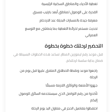
اكتوبر
تغطية الأحياء والمناطق السكنية الرئيسية
القدرة على الوصول لمناطق أبعد بترتيب مسبق
ليموزين
معرفة جيدة بالمسارات البديلة عند الازدحام
مطار
تحديث مستمر لخرائط التغطية بما يتماشى مع التوسع
القاهرة
العمراني
أسعار
التحضير لرحلتك خطوة بخطوة
ليموزين
قبل موعد رقم ليموزين المطار، تساعد هذه الخطوات البسيطة في
مطار
ضمان بداية سلسة لرحلتكم.
القاهرة
راجعوا موعد ونقطة الانطلاق المتفق عليها قبل يوم من
الخط
الرحلة
الساخن
جهزوا الأمتعة والوثائق اللازمة مسبقًا
تأكدوا من رقم التواصل الذي سيستخدمه السائق للوصول
ليموزين
إليكم
مطار
احتفظوا بتفاصيل الحجز في متناول اليد يوم الرحلة
القاهرة