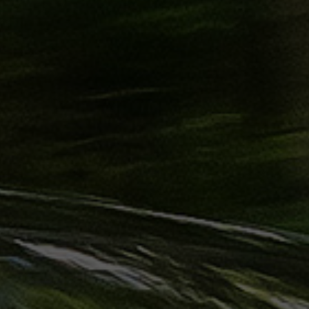
حجز
ليموزين
الساحل
الشمالي
حجز
ليموزين
العين
السخنة
حجز
ليموزين
شرم
الشيخ