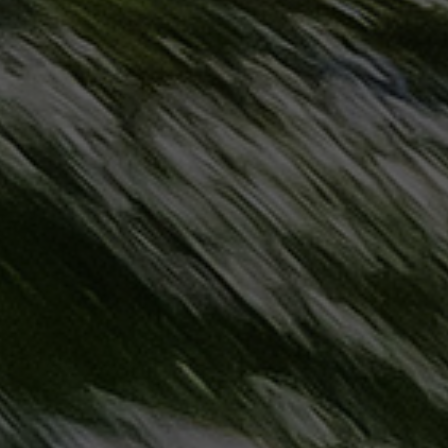
حجز
ليموزين
مرسى
مطروح
حجز
ليموزين
مطار
سفنكس
خدمة
ليموزين
الغردقة
ليموزين