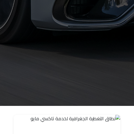
حجز
ليموزين
الساحل
الشمالي
حجز
ليموزين
العين
السخنة
حجز
ليموزين
شرم
الشيخ