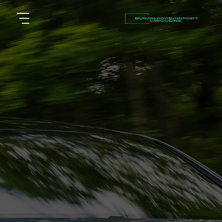
أسعار
الرئيسية
توصيل
مطار
من نحن
برج
العرب
مقالات
شركات
خدماتنا
تأجير
سيارات
اتصل بنا
في
الاسكندرية
EN
AR
ليموزين
القاهرة