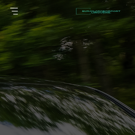
أسعار
الرئيسية
توصيل
مطار
من نحن
برج
العرب
مقالات
شركات
خدماتنا
تأجير
سيارات
اتصل بنا
في
الاسكندرية
EN
AR
ليموزين
القاهرة