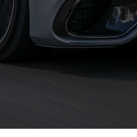
حجز
ليموزين
الساحل
الشمالي
حجز
ليموزين
العين
السخنة
حجز
ليموزين
شرم
الشيخ