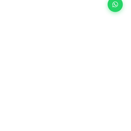
توصيل
من
مطار
القاهرة
الى
الاسكندرية
توصيل
من
ليموزين مطار برج العرب استمتع بأجواء الفخامة مع ليموزين مطار برج العرب
مطار
حيث توفر لك الخصوصية والراحة التي تستحقها في يومك الكبير.
القاهرة
لجميع
المدن
المصرية
روابط سريعة