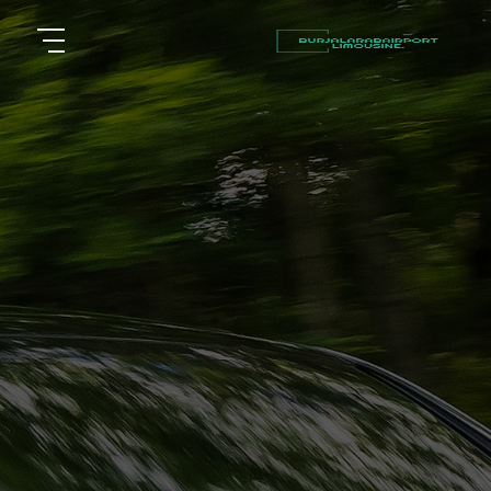
أسعار
الرئيسية
توصيل
مطار
من نحن
برج
العرب
مقالات
شركات
خدماتنا
تأجير
سيارات
اتصل بنا
في
الاسكندرية
EN
AR
ليموزين
القاهرة