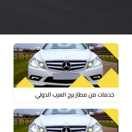
حجز
ليموزين
مرسى
مطروح
حجز
ليموزين
مطار
سفنكس
خدمة
خدمات من مطار برج العرب الدولي
ليموزين
الغردقة
ليموزين