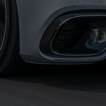
حجز
ليموزين
الساحل
الشمالي
حجز
ليموزين
العين
السخنة
حجز
ليموزين
شرم
الشيخ