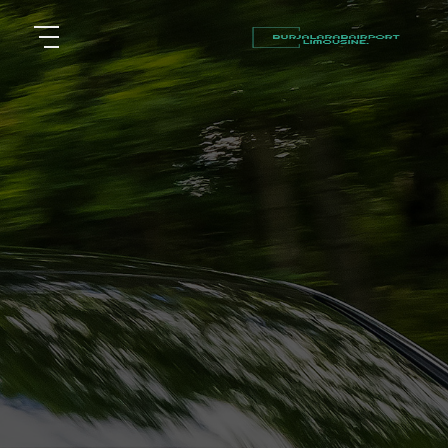
أسعار
الرئيسية
توصيل
مطار
من نحن
برج
العرب
مقالات
شركات
خدماتنا
تأجير
سيارات
اتصل بنا
في
الاسكندرية
EN
AR
ليموزين
القاهرة