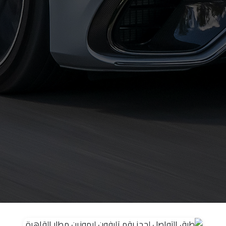
حجز
ليموزين
الساحل
الشمالي
حجز
ليموزين
العين
السخنة
حجز
ليموزين
شرم
الشيخ