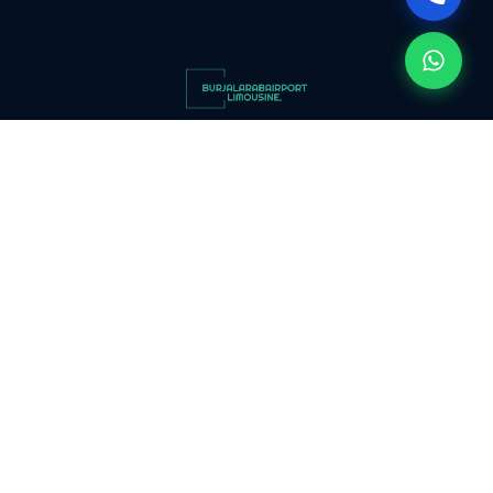
مطار
سفنكس
توصيل
الى
مطار
ليموزين مطار برج العرب استمتع بأجواء الفخامة مع ليموزين مطار برج العرب
القاهرة
حيث توفر لك الخصوصية والراحة التي تستحقها في يومك الكبير.
توصيل
مطار
القاهرة
روابط سريعة
توصيل
الرئيسية
من
من نحن
مطار
مقالات
القاهرة