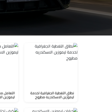
الاسكندرية
من
مطار
برج
العرب
إلى
القاهرة
ايجار
سارات
مرسيدس
نطاق التغطية الجغرافية لخدمة
التعامل مع
حجز
ليموزين الاسكندريه مطروح
ليموزين ال
ليموزين
اسكندرية