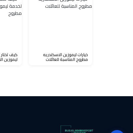
حجز
ليموزين
الساحل
الشمالي
خيارات ليموزين الاسكندريه
كيف تختار
حجز
مطروح المناسبة للعائلات
ليموزين ال
ليموزين
العين
السخنة
حجز
ليموزين
شرم
الشيخ