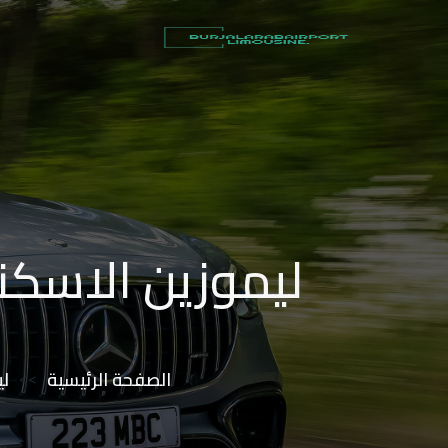
أسعار
توصيل
مطار
برج
العرب
شركات
ليموزين الاسكند
تأجير
سيارات
في
الاسكندرية
الصفحة الرئيسية
>>
لي
ليموزين
القاهرة