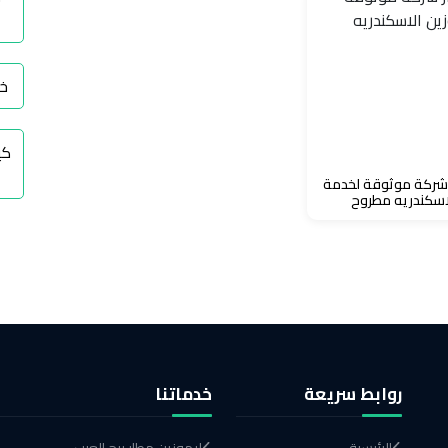
خي
كي
 شركة موثوقة لخدمة
اسكندريه مطروح
روابط سريعة
خدماتنا
الرئيسية
ليموزين مطار برج العرب