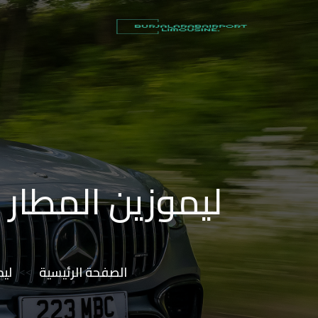
أسعار
توصيل
مطار
برج
العرب
شركات
ليموزين المطار 
تأجير
سيارات
في
الاسكندرية
الصفحة الرئيسية
>>
ليم
ليموزين
القاهرة