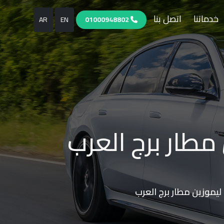
خدماتنا
اتصل بنا
AR
EN
01000948802
مطار برج العرب
 ليموزين مطار برج العرب