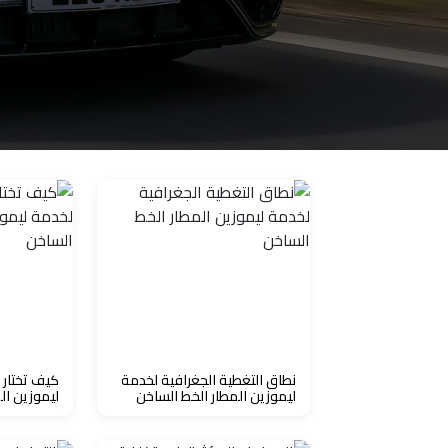
الاسكندرية
من
مطار
برج
العرب
إلى
القاهرة
ايجار
سارات
مرسيدس
نطاق التغطية الجغرافية لخدمة
كيف تختار
حجز
ليموزين المطار الخط الساخن
ليموزين ال
ليموزين
اسكندرية