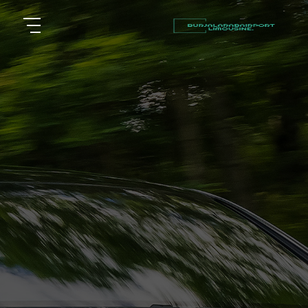
أسعار
الرئيسية
توصيل
مطار
من نحن
برج
العرب
مقالات
شركات
خدماتنا
تأجير
سيارات
اتصل بنا
في
الاسكندرية
EN
AR
ليموزين
القاهرة