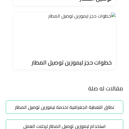
ليموزين
مطار
مرسي
مطروح
تاكسي
السويس
خطوات حجز ليموزين توصيل المطار
تاكسي
العين
مقالات له صلة
السخنة
تاكسي
نطاق التغطية الجغرافية لخدمة ليموزين توصيل المطار
الغردقة
استخدام ليموزين توصيل المطار لرحلات العمل