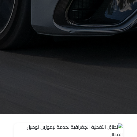
حجز
ليموزين
الساحل
الشمالي
حجز
ليموزين
العين
السخنة
حجز
ليموزين
شرم
الشيخ